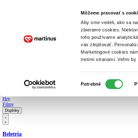
Doručenie
Kníhkupectvá
Knihovrátok
Poukážky
Knižný blog
Kontakt
Môžeme pracovať s cooki
Aby sme vedeli, ako sa na 
zbierame cookies. Niektor
E-knihy
Audioknihy
Hry
Filmy
Knihy
Doplnky
toho používame analytické
vás zlepšovať. Personaliz
Vyhľadávanie
Marketingové cookies nám 
tretími stranami. Veľmi b
Prihlásiť
Vyhľadávanie
Výber
Knihy
Potrebné
P
súhlasu
E-knihy
Audioknihy
Hry
Filmy
Doplnky
Beletria