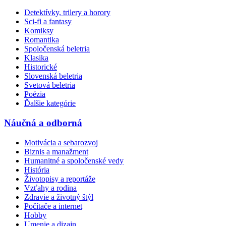
Detektívky, trilery a horory
Sci-fi a fantasy
Komiksy
Romantika
Spoločenská beletria
Klasika
Historické
Slovenská beletria
Svetová beletria
Poézia
Ďalšie kategórie
Náučná a odborná
Motivácia a sebarozvoj
Biznis a manažment
Humanitné a spoločenské vedy
História
Životopisy a reportáže
Vzťahy a rodina
Zdravie a životný štýl
Počítače a internet
Hobby
Umenie a dizajn