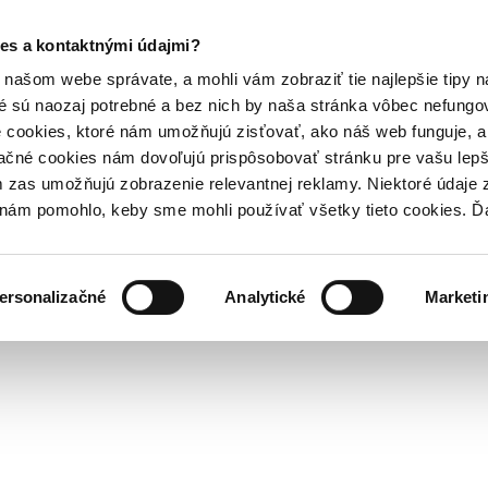
es a kontaktnými údajmi?
našom webe správate, a mohli vám zobraziť tie najlepšie tipy n
é sú naozaj potrebné a bez nich by naša stránka vôbec nefung
 cookies, ktoré nám umožňujú zisťovať, ako náš web funguje, a 
ačné cookies nám dovoľujú prispôsobovať stránku pre vašu lepši
zas umožňujú zobrazenie relevantnej reklamy. Niektoré údaje z
y nám pomohlo, keby sme mohli používať všetky tieto cookies. 
ersonalizačné
Analytické
Marketi