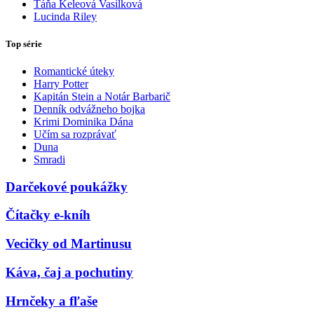
Táňa Keleová Vasilková
Lucinda Riley
Top série
Romantické úteky
Harry Potter
Kapitán Stein a Notár Barbarič
Denník odvážneho bojka
Krimi Dominika Dána
Učím sa rozprávať
Duna
Smradi
Darčekové poukážky
Čítačky e-kníh
Vecičky od Martinusu
Káva, čaj a pochutiny
Hrnčeky a fľaše