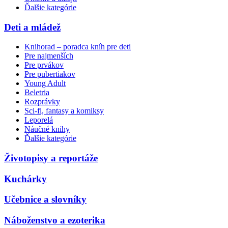
Ďalšie kategórie
Deti a mládež
Knihorad – poradca kníh pre deti
Pre najmenších
Pre prvákov
Pre pubertiakov
Young Adult
Beletria
Rozprávky
Sci-fi, fantasy a komiksy
Leporelá
Náučné knihy
Ďalšie kategórie
Životopisy a reportáže
Kuchárky
Učebnice a slovníky
Náboženstvo a ezoterika