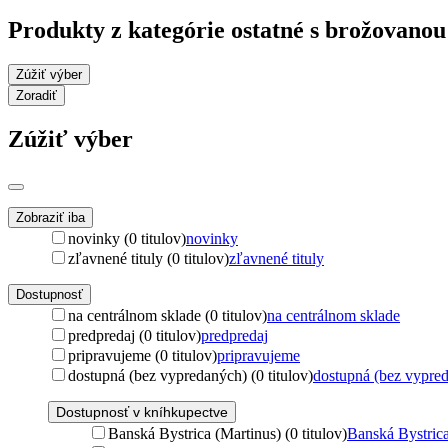
Produkty z kategórie ostatné s brožovano
Zúžiť výber
Zoradiť
Zúžiť výber
Zobraziť iba
novinky (0 titulov)
novinky
zľavnené tituly (0 titulov)
zľavnené tituly
Dostupnosť
na centrálnom sklade (0 titulov)
na centrálnom sklade
predpredaj (0 titulov)
predpredaj
pripravujeme (0 titulov)
pripravujeme
dostupná (bez vypredaných) (0 titulov)
dostupná (bez vypre
Dostupnosť v kníhkupectve
Banská Bystrica (Martinus) (0 titulov)
Banská Bystrica