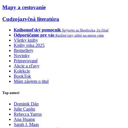
Mapy a cestovanie
Cudzojazyčná literatúra
Knihomoľský pomocník
Spýtajte sa Sherlocka, čo čítať
Odporúčame pre vás
Knižné tipy ušité na mieru vám
Všetky knihy
Knihy roka 2025
Bestsellery
Novinky
Pripravované
Akcie a zľavy
Kolekcie
BookTok
Mám záujem o titul
Top autori
Dominik Dán
Julie Caplin
Rebecca Yarros
Ana Huang
Sarah J. Maas