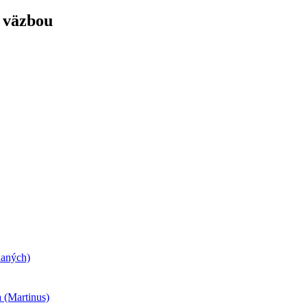
u väzbou
daných)
 (Martinus)