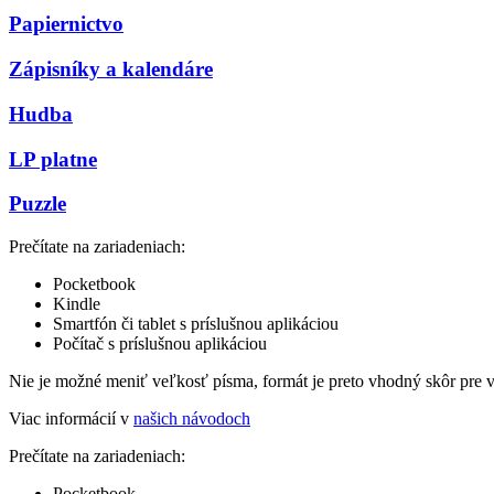
Papiernictvo
Zápisníky a kalendáre
Hudba
LP platne
Puzzle
Prečítate na zariadeniach:
Pocketbook
Kindle
Smartfón či tablet s príslušnou aplikáciou
Počítač s príslušnou aplikáciou
Nie je možné meniť veľkosť písma, formát je preto vhodný skôr pre 
Viac informácií v
našich návodoch
Prečítate na zariadeniach:
Pocketbook