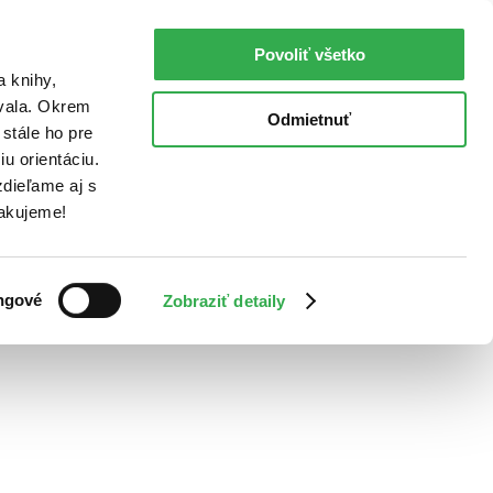
Povoliť všetko
a knihy,
ovala. Okrem
Odmietnuť
stále ho pre
u orientáciu.
dieľame aj s
Ďakujeme!
ngové
Zobraziť detaily