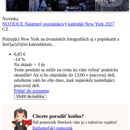
Novinka
NOTIQUE Nástenný poznámkový kalendár New York 2027
CZ
Pulzujúci New York na dvanástich fotografiách aj s popiskami a
šesťjazyčným kalendáriom...
6,85 €
-14 %
Na sklade > 5 ks
Tento produkt sa môže na cestu ku vám vybrať prakticky
okamžite! Ak si ho objednáte do 13:00 v pracovný deň,
odošleme vám ho ešte dnes, inak najneskôr nasledujúci
pracovný deň.
Pridať do zoznamu
Vložiť do košíka
Chcete poradiť knihu?
Náš pomocník Sherlock vám ju s radosťou vypátra!
Knihomoľský pomocník