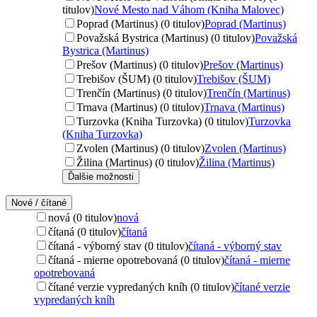
titulov)
Nové Mesto nad Váhom (Kniha Malovec)
Poprad (Martinus) (0 titulov)
Poprad (Martinus)
Považská Bystrica (Martinus) (0 titulov)
Považská
Bystrica (Martinus)
Prešov (Martinus) (0 titulov)
Prešov (Martinus)
Trebišov (ŠUM) (0 titulov)
Trebišov (ŠUM)
Trenčín (Martinus) (0 titulov)
Trenčín (Martinus)
Trnava (Martinus) (0 titulov)
Trnava (Martinus)
Turzovka (Kniha Turzovka) (0 titulov)
Turzovka
(Kniha Turzovka)
Zvolen (Martinus) (0 titulov)
Zvolen (Martinus)
Žilina (Martinus) (0 titulov)
Žilina (Martinus)
Ďalšie možnosti
Nové / čítané
nová (0 titulov)
nová
čítaná (0 titulov)
čítaná
čítaná - výborný stav (0 titulov)
čítaná - výborný stav
čítaná - mierne opotrebovaná (0 titulov)
čítaná - mierne
opotrebovaná
čítané verzie vypredaných kníh (0 titulov)
čítané verzie
vypredaných kníh