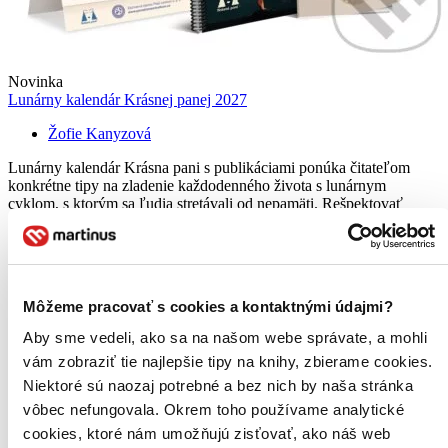
Novinka
Lunárny kalendár Krásnej panej 2027
Žofie Kanyzová
Lunárny kalendár Krásna pani s publikáciami ponúka čitateľom
konkrétne tipy na zladenie každodenného života s lunárnym
cyklom, s ktorým sa ľudia stretávali od nepamäti. Rešpektovať
prírodu a jej cykly pomáha udržať telo v dobrej fyzickej aj
duševnej...
12,03 €
-14 %
Môžeme pracovať s cookies a kontaktnými údajmi?
Predobjednávka,
vychádza 16. 10. 2026
Aby sme vedeli, ako sa na našom webe správate, a mohli
Dodávatelia, distribútori a ďalší usilovní ľudia intenzívne
vám zobraziť tie najlepšie tipy na knihy, zbierame cookies.
pracujú na tom, aby ste si už onedlho mohli užiť tento titul. K
dispozícii by mal byť 16. 10. 2026. Po dodaní posielame do
Niektoré sú naozaj potrebné a bez nich by naša stránka
štyroch dní.
vôbec nefungovala. Okrem toho používame analytické
Pridať do zoznamu
cookies, ktoré nám umožňujú zisťovať, ako náš web
Vložiť do košíka