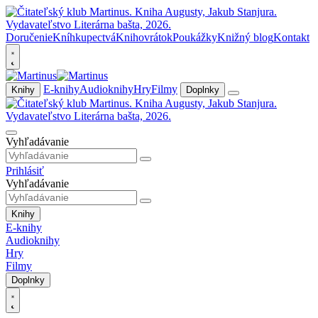
Doručenie
Kníhkupectvá
Knihovrátok
Poukážky
Knižný blog
Kontakt
E-knihy
Audioknihy
Hry
Filmy
Knihy
Doplnky
Vyhľadávanie
Prihlásiť
Vyhľadávanie
Knihy
E-knihy
Audioknihy
Hry
Filmy
Doplnky