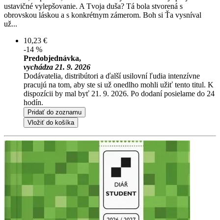
ustavičné vylepšovanie. A Tvoja duša? Tá bola stvorená s
obrovskou láskou a s konkrétnym zámerom. Boh si Ťa vysníval
už...
10,23 €
-14 %
Predobjednávka,
vychádza 21. 9. 2026
Dodávatelia, distribútori a ďalší usilovní ľudia intenzívne
pracujú na tom, aby ste si už onedlho mohli užiť tento titul. K
dispozícii by mal byť 21. 9. 2026. Po dodaní posielame do 24
hodín.
Pridať do zoznamu
Vložiť do košíka