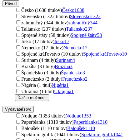
Pôvod
Česko (1638 titulov)
Česko
1638
Slovensko (1322 titulov)
Slovensko
1322
zahraničný (344 titulov)
zahraničný
344
Taliansko (237 titulov)
Taliansko
237
Spojené štáty (58 titulov)
Spojené štáty
58
Írsko (17 titulov)
Írsko
17
Nemecko (17 titulov)
Nemecko
17
Spojené kráľovstvo (10 titulov)
Spojené kráľovstvo
10
Surinam (4 tituly)
Surinam
4
Brazília (3 tituly)
Brazília
3
Španielsko (3 tituly)
Španielsko
3
Francúzsko (2 tituly)
Francúzsko
2
Nigéria (1 titul)
Nigéria
1
Ukrajina (1 titul)
Ukrajina
1
Ďalšie možnosti
Vydavateľstvo
Notique (1353 titulov)
Notique
1353
Paperblanks (1310 titulov)
Paperblanks
1310
Baloušek (1110 titulov)
Baloušek
1110
Spektrum grafik (1041 titulov)
Spektrum grafik
1041