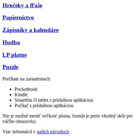
Hrnčeky a fľaše
Papiernictvo
Zápisníky a kalendáre
Hudba
LP platne
Puzzle
Prečítate na zariadeniach:
Pocketbook
Kindle
Smartfón či tablet s príslušnou aplikáciou
Počítač s príslušnou aplikáciou
Nie je možné meniť veľkosť písma, formát je preto vhodný skôr pre
väčšie obrazovky.
Viac informácií v
našich návodoch