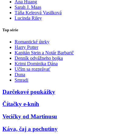
Ana Huang
Sarah J. Maas
Táňa Keleová Vasilková
Lucinda Riley
Top série
Romantické úteky
Harry Potter
Kapitán Stein a Notár Barbarič
Denník odvážneho bojka
Krimi Dominika Dána
Učím sa rozprávať
Duna
Smradi
Darčekové poukážky
Čítačky e-kníh
Vecičky od Martinusu
Káva, čaj a pochutiny