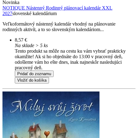
Novinka
NOTIQUE Nástenný Rodinný plánovací kalendár XXL
2027
slovenské kalendárium
Veľkoformátový nástenný kalendár vhodný na plánovanie
rodinných aktivít, a to so slovenským kalendáriom...
8,57 €
Na sklade > 5 ks
Tento produkt sa môže na cestu ku vám vybrať prakticky
okamžite! Ak si ho objednáte do 13:00 v pracovný deň,
odošleme vám ho ešte dnes, inak najneskôr nasledujúci
pracovný deň.
Pridať do zoznamu
Vložiť do košíka