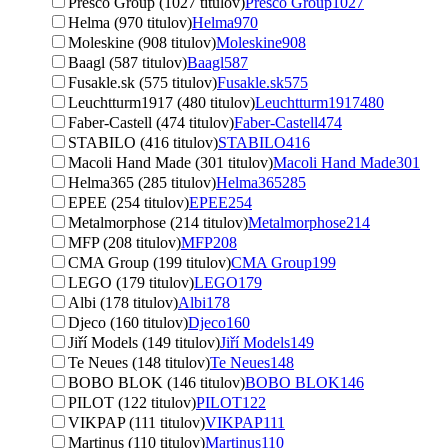
Presco Group (1027 titulov)
Presco Group
1027
Helma (970 titulov)
Helma
970
Moleskine (908 titulov)
Moleskine
908
Baagl (587 titulov)
Baagl
587
Fusakle.sk (575 titulov)
Fusakle.sk
575
Leuchtturm1917 (480 titulov)
Leuchtturm1917
480
Faber-Castell (474 titulov)
Faber-Castell
474
STABILO (416 titulov)
STABILO
416
Macoli Hand Made (301 titulov)
Macoli Hand Made
301
Helma365 (285 titulov)
Helma365
285
EPEE (254 titulov)
EPEE
254
Metalmorphose (214 titulov)
Metalmorphose
214
MFP (208 titulov)
MFP
208
CMA Group (199 titulov)
CMA Group
199
LEGO (179 titulov)
LEGO
179
Albi (178 titulov)
Albi
178
Djeco (160 titulov)
Djeco
160
Jiří Models (149 titulov)
Jiří Models
149
Te Neues (148 titulov)
Te Neues
148
BOBO BLOK (146 titulov)
BOBO BLOK
146
PILOT (122 titulov)
PILOT
122
VIKPAP (111 titulov)
VIKPAP
111
Martinus (110 titulov)
Martinus
110