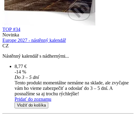
TOP #34
Novinka
Europe 2027 - nástěnný kalendář
CZ
Nástěnný kalendář s nádhernými...
8,77 €
-14 %
Do 3 – 5 dní
Tento produkt momentálne nemáme na sklade, ale zvyčajne
vám ho vieme zabezpečiť a odoslať do 3 – 5 dní. A
posnažíme sa aj trochu rýchlejšie!
Pridať do zoznamu
Vložiť do košíka