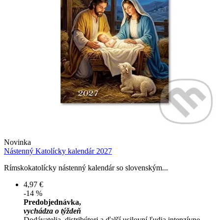
Novinka
Nástenný Katolícky kalendár 2027
Rímskokatolícky nástenný kalendár so slovenským...
4,97 €
-14 %
Predobjednávka,
vychádza o týždeň
Dodávatelia, distribútori a ďalší usilovní ľudia intenzívne