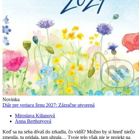
Novinka
Diár pre veriacu ženu 2027: Zázračne utvorená
Miroslava Kilianová
Anna Berthotyová
Keď sa na seba dívaš do zrkadla, čo vidíš? Možno by si hneď niečo
zmenila, tu pridala, tam ubrala… Tvoje telo však nie je projekt na