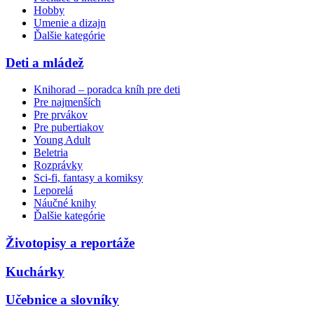
Hobby
Umenie a dizajn
Ďalšie kategórie
Deti a mládež
Knihorad – poradca kníh pre deti
Pre najmenších
Pre prvákov
Pre pubertiakov
Young Adult
Beletria
Rozprávky
Sci-fi, fantasy a komiksy
Leporelá
Náučné knihy
Ďalšie kategórie
Životopisy a reportáže
Kuchárky
Učebnice a slovníky