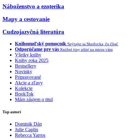
Náboženstvo a ezoterika
Mapy a cestovanie
Cudzojazyčná literatúra
Knihomoľský pomocník
Spýtajte sa Sherlocka, čo čítať
Odporúčame pre vás
Knižné tipy ušité na mieru vám
Všetky knihy
Knihy roka 2025
Bestsellery
Novinky
Pripravované
Akcie a zľavy
Kolekcie
BookTok
Mám záujem o titul
Top autori
Dominik Dán
Julie Caplin
Rebecca Yarros