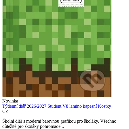
Novinka
Týdenní diář 2026/2027 Student V8 lamino kapesní Kostky
CZ
Školní diář s moderní barevnou grafikou pro školáky. Všechno
důležité pro školáky pohromadě...