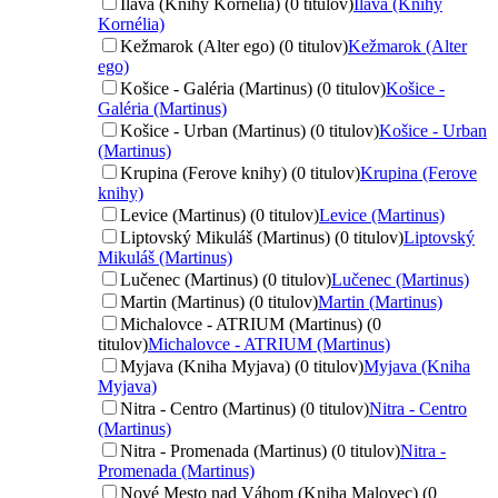
Ilava (Knihy Kornélia) (0 titulov)
Ilava (Knihy
Kornélia)
Kežmarok (Alter ego) (0 titulov)
Kežmarok (Alter
ego)
Košice - Galéria (Martinus) (0 titulov)
Košice -
Galéria (Martinus)
Košice - Urban (Martinus) (0 titulov)
Košice - Urban
(Martinus)
Krupina (Ferove knihy) (0 titulov)
Krupina (Ferove
knihy)
Levice (Martinus) (0 titulov)
Levice (Martinus)
Liptovský Mikuláš (Martinus) (0 titulov)
Liptovský
Mikuláš (Martinus)
Lučenec (Martinus) (0 titulov)
Lučenec (Martinus)
Martin (Martinus) (0 titulov)
Martin (Martinus)
Michalovce - ATRIUM (Martinus) (0
titulov)
Michalovce - ATRIUM (Martinus)
Myjava (Kniha Myjava) (0 titulov)
Myjava (Kniha
Myjava)
Nitra - Centro (Martinus) (0 titulov)
Nitra - Centro
(Martinus)
Nitra - Promenada (Martinus) (0 titulov)
Nitra -
Promenada (Martinus)
Nové Mesto nad Váhom (Kniha Malovec) (0