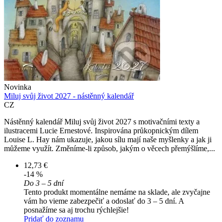
Novinka
Miluj svůj život 2027 - nástěnný kalendář
CZ
Nástěnný kalendář Miluj svůj život 2027 s motivačními texty a
ilustracemi Lucie Ernestové. Inspirována průkopnickým dílem
Louise L. Hay nám ukazuje, jakou sílu mají naše myšlenky a jak ji
můžeme využít. Změníme-li způsob, jakým o věcech přemýšlíme,...
12,73 €
-14 %
Do 3 – 5 dní
Tento produkt momentálne nemáme na sklade, ale zvyčajne
vám ho vieme zabezpečiť a odoslať do 3 – 5 dní. A
posnažíme sa aj trochu rýchlejšie!
Pridať do zoznamu