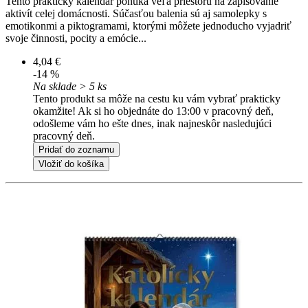
Tento praktický kalendár ponúka veľa priestoru na zapisovanie
aktivít celej domácnosti. Súčasťou balenia sú aj samolepky s
emotikonmi a piktogramami, ktorými môžete jednoducho vyjadriť
svoje činnosti, pocity a emócie...
4,04 €
-14 %
Na sklade > 5 ks
Tento produkt sa môže na cestu ku vám vybrať prakticky
okamžite! Ak si ho objednáte do 13:00 v pracovný deň,
odošleme vám ho ešte dnes, inak najneskôr nasledujúci
pracovný deň.
Pridať do zoznamu
Vložiť do košíka