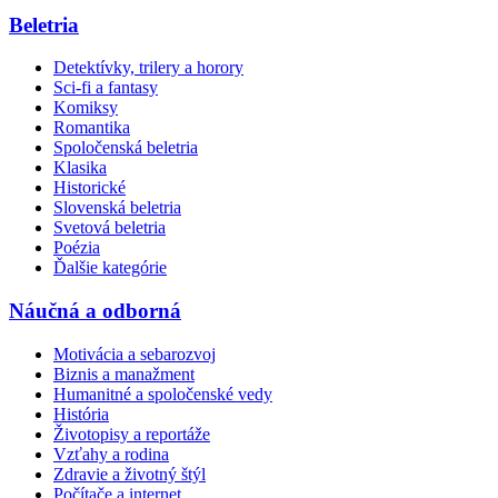
Beletria
Detektívky, trilery a horory
Sci-fi a fantasy
Komiksy
Romantika
Spoločenská beletria
Klasika
Historické
Slovenská beletria
Svetová beletria
Poézia
Ďalšie kategórie
Náučná a odborná
Motivácia a sebarozvoj
Biznis a manažment
Humanitné a spoločenské vedy
História
Životopisy a reportáže
Vzťahy a rodina
Zdravie a životný štýl
Počítače a internet