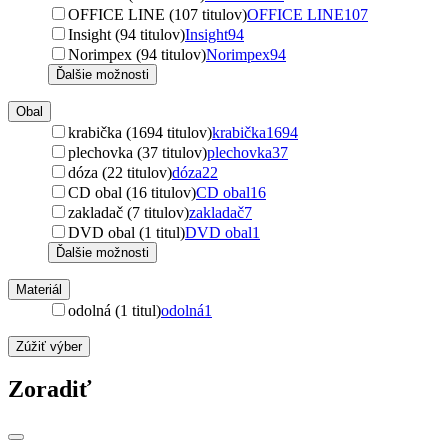
OFFICE LINE (107 titulov)
OFFICE LINE
107
Insight (94 titulov)
Insight
94
Norimpex (94 titulov)
Norimpex
94
Ďalšie možnosti
Obal
krabička (1694 titulov)
krabička
1694
plechovka (37 titulov)
plechovka
37
dóza (22 titulov)
dóza
22
CD obal (16 titulov)
CD obal
16
zakladač (7 titulov)
zakladač
7
DVD obal (1 titul)
DVD obal
1
Ďalšie možnosti
Materiál
odolná (1 titul)
odolná
1
Zúžiť výber
Zoradiť