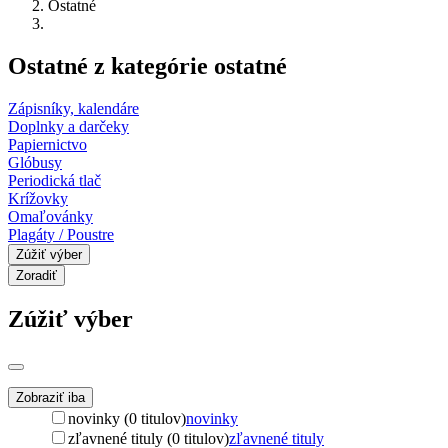
Ostatné
Ostatné z kategórie ostatné
Zápisníky, kalendáre
Doplnky a darčeky
Papiernictvo
Glóbusy
Periodická tlač
Krížovky
Omaľovánky
Plagáty / Poustre
Zúžiť výber
Zoradiť
Zúžiť výber
Zobraziť iba
novinky (0 titulov)
novinky
zľavnené tituly (0 titulov)
zľavnené tituly