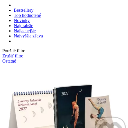
Bestsellery
Top hodnotené
Novinky
Najdrahšie
Najlacnejšie
Najvyššia zľava
Použité filtre
Zrušiť filtre
Ostatné