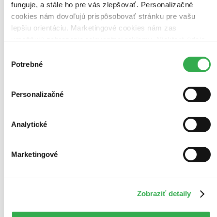
funguje, a stále ho pre vás zlepšovať. Personalizačné
cookies nám dovoľujú prispôsobovať stránku pre vašu
lepšiu orientáciu. Marketingové cookies nám zas
umožňujú zobrazenie relevantnej reklamy. Niektoré údaje
zdieľame aj s tretími stranami. Veľmi by nám pomohlo,
Výber
keby sme mohli používať všetky tieto cookies. Ďakujeme!
Potrebné
súhlasu
Personalizačné
Analytické
Marketingové
Zobraziť detaily