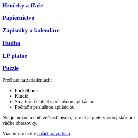
Hrnčeky a fľaše
Papiernictvo
Zápisníky a kalendáre
Hudba
LP platne
Puzzle
Prečítate na zariadeniach:
Pocketbook
Kindle
Smartfón či tablet s príslušnou aplikáciou
Počítač s príslušnou aplikáciou
Nie je možné meniť veľkosť písma, formát je preto vhodný skôr pre
väčšie obrazovky.
Viac informácií v
našich návodoch