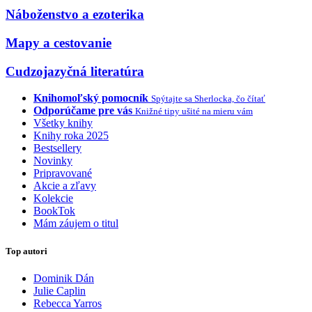
Náboženstvo a ezoterika
Mapy a cestovanie
Cudzojazyčná literatúra
Knihomoľský pomocník
Spýtajte sa Sherlocka, čo čítať
Odporúčame pre vás
Knižné tipy ušité na mieru vám
Všetky knihy
Knihy roka 2025
Bestsellery
Novinky
Pripravované
Akcie a zľavy
Kolekcie
BookTok
Mám záujem o titul
Top autori
Dominik Dán
Julie Caplin
Rebecca Yarros