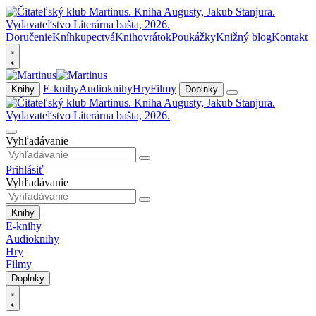
Doručenie
Kníhkupectvá
Knihovrátok
Poukážky
Knižný blog
Kontakt
E-knihy
Audioknihy
Hry
Filmy
Knihy
Doplnky
Vyhľadávanie
Prihlásiť
Vyhľadávanie
Knihy
E-knihy
Audioknihy
Hry
Filmy
Doplnky