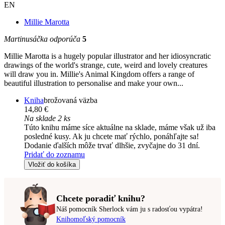
EN
Millie Marotta
Martinusáčka odporúča
5
Millie Marotta is a hugely popular illustrator and her idiosyncratic
drawings of the world's strange, cute, weird and lovely creatures
will draw you in. Millie's Animal Kingdom offers a range of
beautiful illustration to personalise and make your own...
Kniha
brožovaná väzba
14,80 €
Na sklade 2 ks
Túto knihu máme síce aktuálne na sklade, máme však už iba
posledné kusy. Ak ju chcete mať rýchlo, ponáhľajte sa!
Dodanie ďalších môže trvať dlhšie, zvyčajne do 31 dní.
Pridať do zoznamu
Vložiť do košíka
Chcete poradiť knihu?
Náš pomocník Sherlock vám ju s radosťou vypátra!
Knihomoľský pomocník