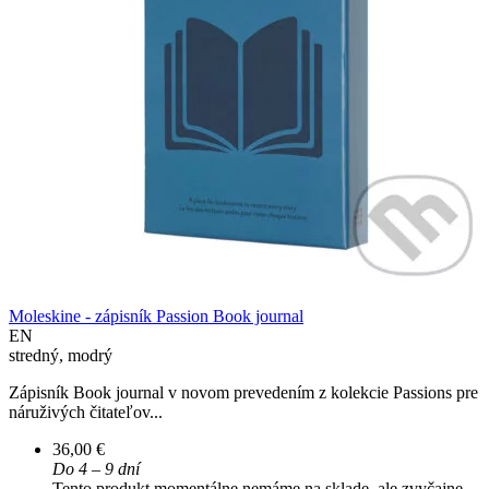
Moleskine - zápisník Passion Book journal
EN
stredný, modrý
Zápisník Book journal v novom prevedením z kolekcie Passions pre
náruživých čitateľov...
36,00 €
Do 4 – 9 dní
Tento produkt momentálne nemáme na sklade, ale zvyčajne