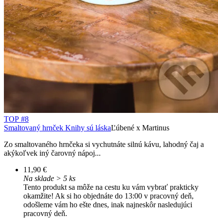
TOP #8
Smaltovaný hrnček Knihy sú láska
Ľúbené x Martinus
Zo smaltovaného hrnčeka si vychutnáte silnú kávu, lahodný čaj a
akýkoľvek iný čarovný nápoj...
11,90 €
Na sklade > 5 ks
Tento produkt sa môže na cestu ku vám vybrať prakticky
okamžite! Ak si ho objednáte do 13:00 v pracovný deň,
odošleme vám ho ešte dnes, inak najneskôr nasledujúci
pracovný deň.