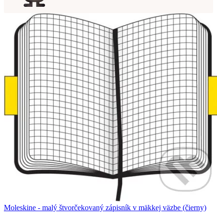
Moleskine - malý štvorčekovaný zápisník v mäkkej väzbe (čierny)