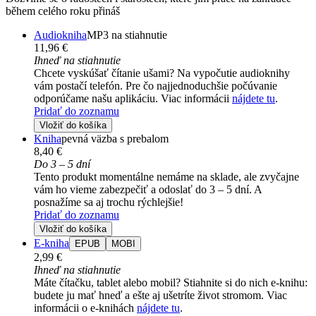
během celého roku přináš
Audiokniha
MP3 na stiahnutie
11,96 €
Ihneď na stiahnutie
Chcete vyskúšať čítanie ušami? Na vypočutie audioknihy
vám postačí telefón. Pre čo najjednoduchšie počúvanie
odporúčame našu aplikáciu. Viac informácii
nájdete tu
.
Pridať do zoznamu
Vložiť do košíka
Kniha
pevná väzba s prebalom
8,40 €
Do 3 – 5 dní
Tento produkt momentálne nemáme na sklade, ale zvyčajne
vám ho vieme zabezpečiť a odoslať do 3 – 5 dní. A
posnažíme sa aj trochu rýchlejšie!
Pridať do zoznamu
Vložiť do košíka
E-kniha
EPUB
MOBI
2,99 €
Ihneď na stiahnutie
Máte čítačku, tablet alebo mobil? Stiahnite si do nich e-knihu:
budete ju mať hneď a ešte aj ušetríte život stromom. Viac
informácii o e-knihách
nájdete tu
.