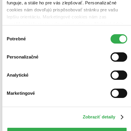
funguje, a stále ho pre vás zlepšovať. Personalizačné
cookies nám dovoľujú prispôsobovať stránku pre vašu
lepšiu orientáciu. Marketingové cookies nám zas
umožňujú zobrazenie relevantnej reklamy. Niektoré údaje
zdieľame aj s tretími stranami. Veľmi by nám pomohlo,
Výber
keby sme mohli používať všetky tieto cookies. Ďakujeme!
Potrebné
súhlasu
Personalizačné
Analytické
Marketingové
Denník podnikavej ženy
Pre každú krásnu chvíľu
Zobraziť detaily
Katarína Serinová