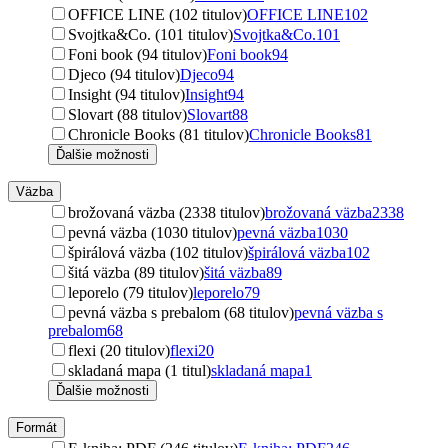
OFFICE LINE (102 titulov)
OFFICE LINE
102
Svojtka&Co. (101 titulov)
Svojtka&Co.
101
Foni book (94 titulov)
Foni book
94
Djeco (94 titulov)
Djeco
94
Insight (94 titulov)
Insight
94
Slovart (88 titulov)
Slovart
88
Chronicle Books (81 titulov)
Chronicle Books
81
Ďalšie možnosti
Väzba
brožovaná väzba (2338 titulov)
brožovaná väzba
2338
pevná väzba (1030 titulov)
pevná väzba
1030
špirálová väzba (102 titulov)
špirálová väzba
102
šitá väzba (89 titulov)
šitá väzba
89
leporelo (79 titulov)
leporelo
79
pevná väzba s prebalom (68 titulov)
pevná väzba s
prebalom
68
flexi (20 titulov)
flexi
20
skladaná mapa (1 titul)
skladaná mapa
1
Ďalšie možnosti
Formát