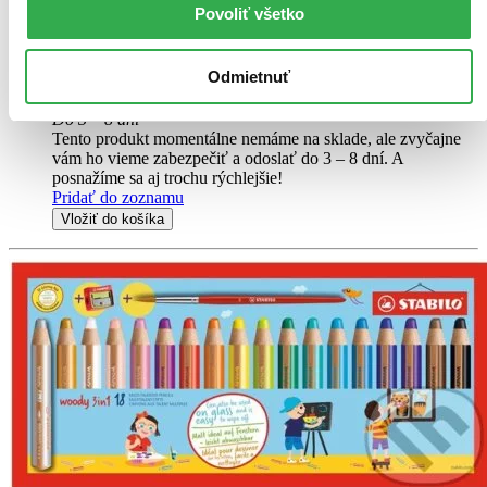
Denník podnikavej ženy je nedatovaný zápisník pre každú ŽENU,
Povoliť všetko
KTORÁ SI AKTÍVNE UŽÍVA ŽIVOT. Obsahuje množstvo
priestoru na zapísanie vlastných myšlienok, nápadov a zámerov,
ktoré čakajú na svoju realizáciu. Inšpiráciou k činu...
Odmietnuť
10,70 €
Do 3 – 8 dní
Tento produkt momentálne nemáme na sklade, ale zvyčajne
vám ho vieme zabezpečiť a odoslať do 3 – 8 dní. A
posnažíme sa aj trochu rýchlejšie!
Pridať do zoznamu
Vložiť do košíka