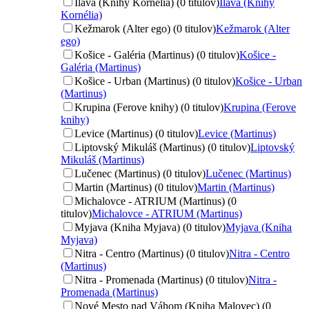
Ilava (Knihy Kornélia) (0 titulov)
Ilava (Knihy
Kornélia)
Kežmarok (Alter ego) (0 titulov)
Kežmarok (Alter
ego)
Košice - Galéria (Martinus) (0 titulov)
Košice -
Galéria (Martinus)
Košice - Urban (Martinus) (0 titulov)
Košice - Urban
(Martinus)
Krupina (Ferove knihy) (0 titulov)
Krupina (Ferove
knihy)
Levice (Martinus) (0 titulov)
Levice (Martinus)
Liptovský Mikuláš (Martinus) (0 titulov)
Liptovský
Mikuláš (Martinus)
Lučenec (Martinus) (0 titulov)
Lučenec (Martinus)
Martin (Martinus) (0 titulov)
Martin (Martinus)
Michalovce - ATRIUM (Martinus) (0
titulov)
Michalovce - ATRIUM (Martinus)
Myjava (Kniha Myjava) (0 titulov)
Myjava (Kniha
Myjava)
Nitra - Centro (Martinus) (0 titulov)
Nitra - Centro
(Martinus)
Nitra - Promenada (Martinus) (0 titulov)
Nitra -
Promenada (Martinus)
Nové Mesto nad Váhom (Kniha Malovec) (0