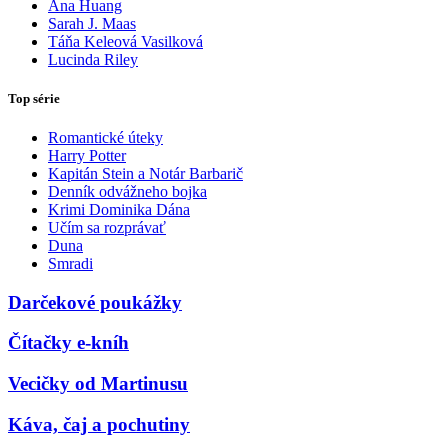
Ana Huang
Sarah J. Maas
Táňa Keleová Vasilková
Lucinda Riley
Top série
Romantické úteky
Harry Potter
Kapitán Stein a Notár Barbarič
Denník odvážneho bojka
Krimi Dominika Dána
Učím sa rozprávať
Duna
Smradi
Darčekové poukážky
Čítačky e-kníh
Vecičky od Martinusu
Káva, čaj a pochutiny