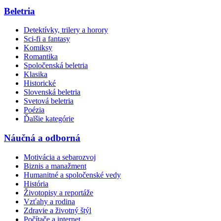
Beletria
Detektívky, trilery a horory
Sci-fi a fantasy
Komiksy
Romantika
Spoločenská beletria
Klasika
Historické
Slovenská beletria
Svetová beletria
Poézia
Ďalšie kategórie
Náučná a odborná
Motivácia a sebarozvoj
Biznis a manažment
Humanitné a spoločenské vedy
História
Životopisy a reportáže
Vzťahy a rodina
Zdravie a životný štýl
Počítače a internet