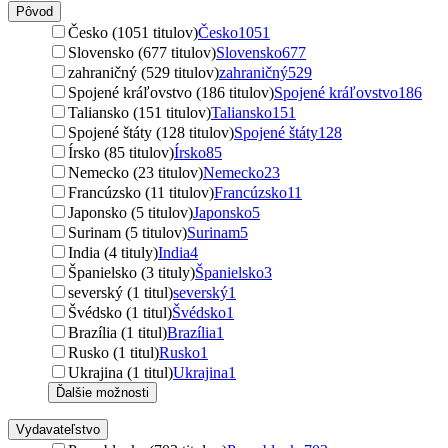
Pôvod
Česko (1051 titulov)
Česko
1051
Slovensko (677 titulov)
Slovensko
677
zahraničný (529 titulov)
zahraničný
529
Spojené kráľovstvo (186 titulov)
Spojené kráľovstvo
186
Taliansko (151 titulov)
Taliansko
151
Spojené štáty (128 titulov)
Spojené štáty
128
Írsko (85 titulov)
Írsko
85
Nemecko (23 titulov)
Nemecko
23
Francúzsko (11 titulov)
Francúzsko
11
Japonsko (5 titulov)
Japonsko
5
Surinam (5 titulov)
Surinam
5
India (4 tituly)
India
4
Španielsko (3 tituly)
Španielsko
3
severský (1 titul)
severský
1
Švédsko (1 titul)
Švédsko
1
Brazília (1 titul)
Brazília
1
Rusko (1 titul)
Rusko
1
Ukrajina (1 titul)
Ukrajina
1
Ďalšie možnosti
Vydavateľstvo