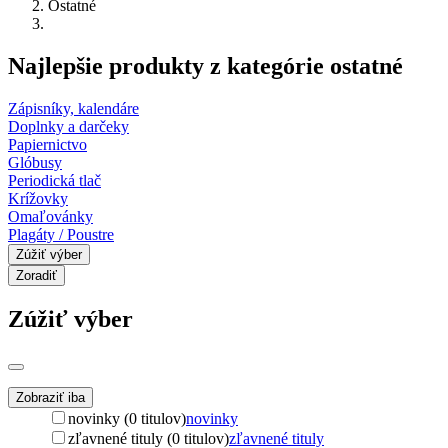
Ostatné
Najlepšie produkty z kategórie ostatné
Zápisníky, kalendáre
Doplnky a darčeky
Papiernictvo
Glóbusy
Periodická tlač
Krížovky
Omaľovánky
Plagáty / Poustre
Zúžiť výber
Zoradiť
Zúžiť výber
Zobraziť iba
novinky (0 titulov)
novinky
zľavnené tituly (0 titulov)
zľavnené tituly