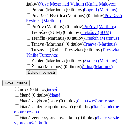
titulov)
Nové Mesto nad Váhom (Kniha Malovec)
Poprad (Martinus) (0 titulov)
Poprad (Martinus)
Považská Bystrica (Martinus) (0 titulov)
Považská
Bystrica (Martinus)
Prešov (Martinus) (0 titulov)
Prešov (Martinus)
Trebišov (ŠUM) (0 titulov)
Trebišov (ŠUM)
Trenčín (Martinus) (0 titulov)
Trenčín (Martinus)
Trnava (Martinus) (0 titulov)
Trnava (Martinus)
Turzovka (Kniha Turzovka) (0 titulov)
Turzovka
(Kniha Turzovka)
Zvolen (Martinus) (0 titulov)
Zvolen (Martinus)
Žilina (Martinus) (0 titulov)
Žilina (Martinus)
Ďalšie možnosti
Nové / čítané
nová (0 titulov)
nová
čítaná (0 titulov)
čítaná
čítaná - výborný stav (0 titulov)
čítaná - výborný stav
čítaná - mierne opotrebovaná (0 titulov)
čítaná - mierne
opotrebovaná
čítané verzie vypredaných kníh (0 titulov)
čítané verzie
vypredaných kníh