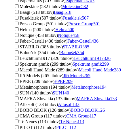
Paperblanks (703 titulov)
Paperblanks
703
Moleskine (532 titulov)
Moleskine
532
Baagl (518 titulov)
Baagl
518
Fusakle.sk (507 titulov)
Fusakle.sk
507
Presco Group (501 titulov)
Presco Group
501
Helma (500 titulov)
Helma
500
Notique (458 titulov)
Notique
458
Faber-Castell (436 titulov)
Faber-Castell
436
STABILO (385 titulov)
STABILO
385
Baloušek (354 titulov)
Baloušek
354
Leuchtturm1917 (326 titulov)
Leuchtturm1917
326
Spektrum grafik (299 titulov)
Spektrum grafik
299
Macoli Hand Made (289 titulov)
Macoli Hand Made
289
Jiří Models (265 titulov)
Jiří Models
265
EPEE (209 titulov)
EPEE
209
Metalmorphose (194 titulov)
Metalmorphose
194
SUN (140 titulov)
SUN
140
MAFRA Slovakia (133 titulov)
MAFRA Slovakia
133
Alfasoft (133 titulov)
Alfasoft
133
BOBO BLOK (126 titulov)
BOBO BLOK
126
CMA Group (117 titulov)
CMA Group
117
Te Neues (113 titulov)
Te Neues
113
PILOT (112 titulov)
PILOT
112