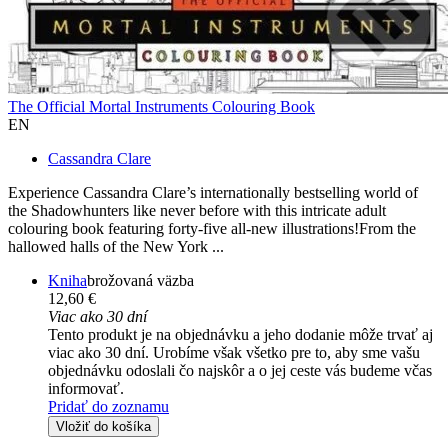
The Official Mortal Instruments Colouring Book
EN
Cassandra Clare
Experience Cassandra Clare’s internationally bestselling world of
the Shadowhunters like never before with this intricate adult
colouring book featuring forty-five all-new illustrations!From the
hallowed halls of the New York ...
Kniha
brožovaná väzba
12,60 €
Viac ako 30 dní
Tento produkt je na objednávku a jeho dodanie môže trvať aj
viac ako 30 dní. Urobíme však všetko pre to, aby sme vašu
objednávku odoslali čo najskôr a o jej ceste vás budeme včas
informovať.
Pridať do zoznamu
Vložiť do košíka