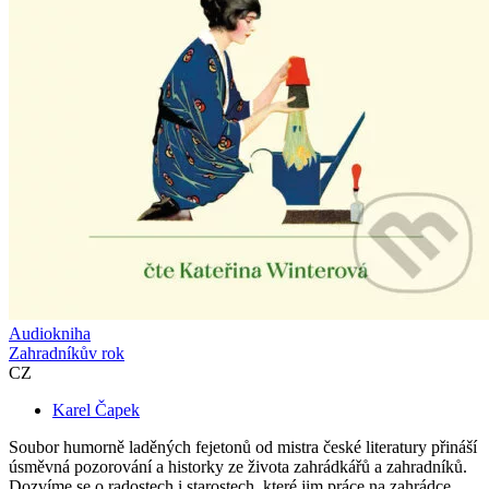
Audiokniha
Zahradníkův rok
CZ
Karel Čapek
Soubor humorně laděných fejetonů od mistra české literatury přináší
úsměvná pozorování a historky ze života zahrádkářů a zahradníků.
Dozvíme se o radostech i starostech, které jim práce na zahrádce