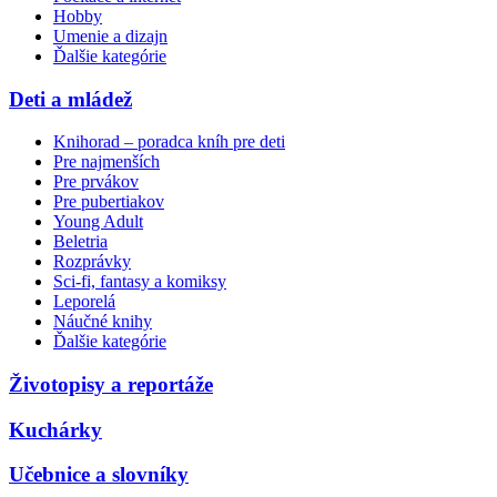
Hobby
Umenie a dizajn
Ďalšie kategórie
Deti a mládež
Knihorad – poradca kníh pre deti
Pre najmenších
Pre prvákov
Pre pubertiakov
Young Adult
Beletria
Rozprávky
Sci-fi, fantasy a komiksy
Leporelá
Náučné knihy
Ďalšie kategórie
Životopisy a reportáže
Kuchárky
Učebnice a slovníky