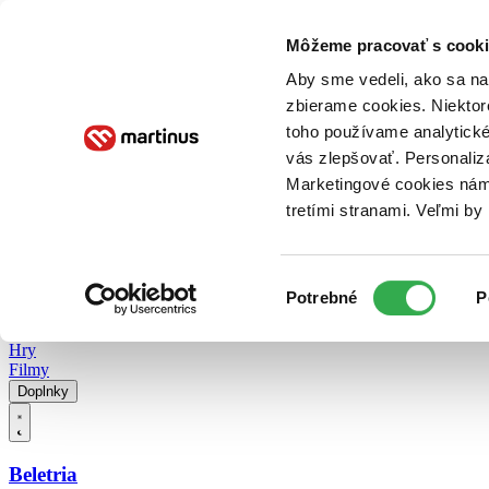
Doručenie
Kníhkupectvá
Knihovrátok
Poukážky
Knižný blog
Kontakt
Môžeme pracovať s cooki
Aby sme vedeli, ako sa na 
zbierame cookies. Niektor
E-knihy
Audioknihy
Hry
Filmy
Knihy
Doplnky
toho používame analytické
vás zlepšovať. Personaliz
Vyhľadávanie
Marketingové cookies nám 
tretími stranami. Veľmi b
Prihlásiť
Vyhľadávanie
Výber
Knihy
Potrebné
P
súhlasu
E-knihy
Audioknihy
Hry
Filmy
Doplnky
Beletria