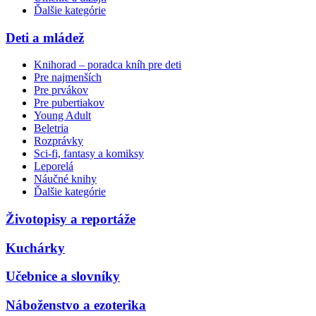
Ďalšie kategórie
Deti a mládež
Knihorad – poradca kníh pre deti
Pre najmenších
Pre prvákov
Pre pubertiakov
Young Adult
Beletria
Rozprávky
Sci-fi, fantasy a komiksy
Leporelá
Náučné knihy
Ďalšie kategórie
Životopisy a reportáže
Kuchárky
Učebnice a slovníky
Náboženstvo a ezoterika