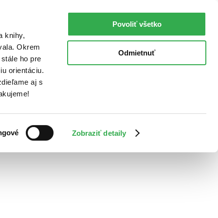
Povoliť všetko
a knihy,
ovala. Okrem
Odmietnuť
stále ho pre
u orientáciu.
dieľame aj s
Ďakujeme!
ngové
Zobraziť detaily