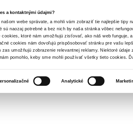
es a kontaktnými údajmi?
našom webe správate, a mohli vám zobraziť tie najlepšie tipy n
é sú naozaj potrebné a bez nich by naša stránka vôbec nefung
 cookies, ktoré nám umožňujú zisťovať, ako náš web funguje, a 
ačné cookies nám dovoľujú prispôsobovať stránku pre vašu lepši
zas umožňujú zobrazenie relevantnej reklamy. Niektoré údaje z
y nám pomohlo, keby sme mohli používať všetky tieto cookies. 
ersonalizačné
Analytické
Marketi