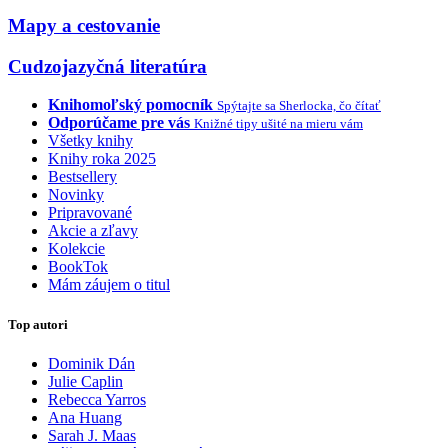
Mapy a cestovanie
Cudzojazyčná literatúra
Knihomoľský pomocník
Spýtajte sa Sherlocka, čo čítať
Odporúčame pre vás
Knižné tipy ušité na mieru vám
Všetky knihy
Knihy roka 2025
Bestsellery
Novinky
Pripravované
Akcie a zľavy
Kolekcie
BookTok
Mám záujem o titul
Top autori
Dominik Dán
Julie Caplin
Rebecca Yarros
Ana Huang
Sarah J. Maas