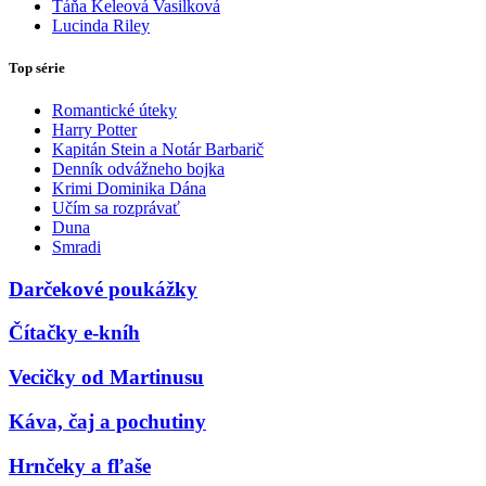
Táňa Keleová Vasilková
Lucinda Riley
Top série
Romantické úteky
Harry Potter
Kapitán Stein a Notár Barbarič
Denník odvážneho bojka
Krimi Dominika Dána
Učím sa rozprávať
Duna
Smradi
Darčekové poukážky
Čítačky e-kníh
Vecičky od Martinusu
Káva, čaj a pochutiny
Hrnčeky a fľaše