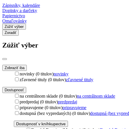
Zápisníky, kalendáre
Doplnky a darčeky
Papiernictvo
Omaľovánky
Zúžiť výber
Zoradiť
Zúžiť výber
Zobraziť iba
novinky (0 titulov)
novinky
zľavnené tituly (0 titulov)
zľavnené tituly
Dostupnosť
na centrálnom sklade (0 titulov)
na centrálnom sklade
predpredaj (0 titulov)
predpredaj
pripravujeme (0 titulov)
pripravujeme
dostupná (bez vypredaných) (0 titulov)
dostupná (bez vypre
Dostupnosť v kníhkupectve