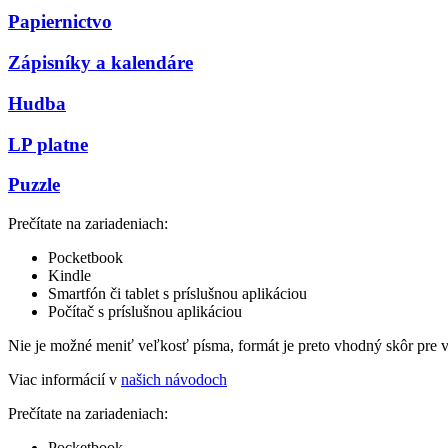
Papiernictvo
Zápisníky a kalendáre
Hudba
LP platne
Puzzle
Prečítate na zariadeniach:
Pocketbook
Kindle
Smartfón či tablet s príslušnou aplikáciou
Počítač s príslušnou aplikáciou
Nie je možné meniť veľkosť písma, formát je preto vhodný skôr pre 
Viac informácií v
našich návodoch
Prečítate na zariadeniach:
Pocketbook