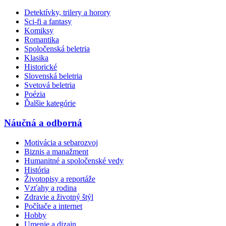
Detektívky, trilery a horory
Sci-fi a fantasy
Komiksy
Romantika
Spoločenská beletria
Klasika
Historické
Slovenská beletria
Svetová beletria
Poézia
Ďalšie kategórie
Náučná a odborná
Motivácia a sebarozvoj
Biznis a manažment
Humanitné a spoločenské vedy
História
Životopisy a reportáže
Vzťahy a rodina
Zdravie a životný štýl
Počítače a internet
Hobby
Umenie a dizajn