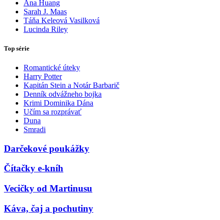
Ana Huang
Sarah J. Maas
Táňa Keleová Vasilková
Lucinda Riley
Top série
Romantické úteky
Harry Potter
Kapitán Stein a Notár Barbarič
Denník odvážneho bojka
Krimi Dominika Dána
Učím sa rozprávať
Duna
Smradi
Darčekové poukážky
Čítačky e-kníh
Vecičky od Martinusu
Káva, čaj a pochutiny