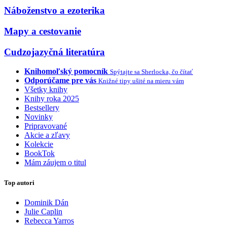
Náboženstvo a ezoterika
Mapy a cestovanie
Cudzojazyčná literatúra
Knihomoľský pomocník
Spýtajte sa Sherlocka, čo čítať
Odporúčame pre vás
Knižné tipy ušité na mieru vám
Všetky knihy
Knihy roka 2025
Bestsellery
Novinky
Pripravované
Akcie a zľavy
Kolekcie
BookTok
Mám záujem o titul
Top autori
Dominik Dán
Julie Caplin
Rebecca Yarros