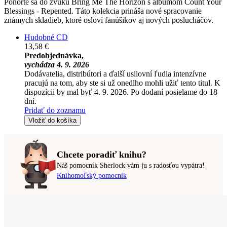
Ponorte sa do zvuku Bring Me The Horizon s albumom Count Your
Blessings - Repented. Táto kolekcia prináša nové spracovanie
známych skladieb, ktoré osloví fanúšikov aj nových poslucháčov.
Hudobné CD
13,58 €
Predobjednávka,
vychádza 4. 9. 2026
Dodávatelia, distribútori a ďalší usilovní ľudia intenzívne
pracujú na tom, aby ste si už onedlho mohli užiť tento titul. K
dispozícii by mal byť 4. 9. 2026. Po dodaní posielame do 18
dní.
Pridať do zoznamu
Vložiť do košíka
Chcete poradiť knihu?
Náš pomocník Sherlock vám ju s radosťou vypátra!
Knihomoľský pomocník