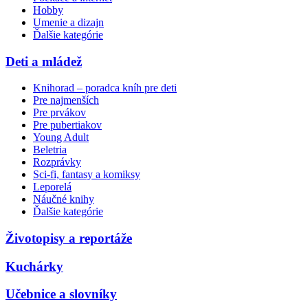
Hobby
Umenie a dizajn
Ďalšie kategórie
Deti a mládež
Knihorad – poradca kníh pre deti
Pre najmenších
Pre prvákov
Pre pubertiakov
Young Adult
Beletria
Rozprávky
Sci-fi, fantasy a komiksy
Leporelá
Náučné knihy
Ďalšie kategórie
Životopisy a reportáže
Kuchárky
Učebnice a slovníky