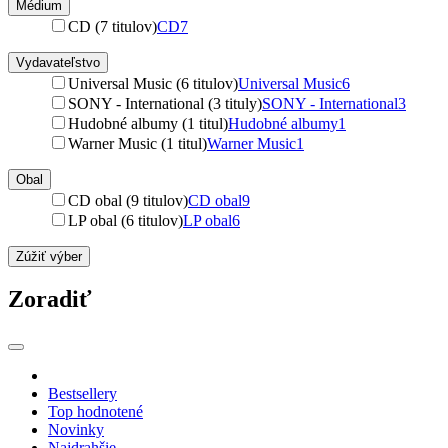
Médium
CD (7 titulov)
CD
7
Vydavateľstvo
Universal Music (6 titulov)
Universal Music
6
SONY - International (3 tituly)
SONY - International
3
Hudobné albumy (1 titul)
Hudobné albumy
1
Warner Music (1 titul)
Warner Music
1
Obal
CD obal (9 titulov)
CD obal
9
LP obal (6 titulov)
LP obal
6
Zúžiť výber
Zoradiť
Bestsellery
Top hodnotené
Novinky
Najdrahšie