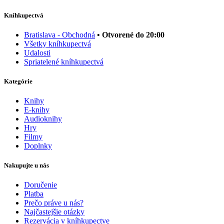
Kníhkupectvá
Bratislava - Obchodná
• Otvorené do 20:00
Všetky kníhkupectvá
Udalosti
Spriatelené kníhkupectvá
Kategórie
Knihy
E-knihy
Audioknihy
Hry
Filmy
Doplnky
Nakupujte u nás
Doručenie
Platba
Prečo práve u nás?
Najčastejšie otázky
Rezervácia v kníhkupectve