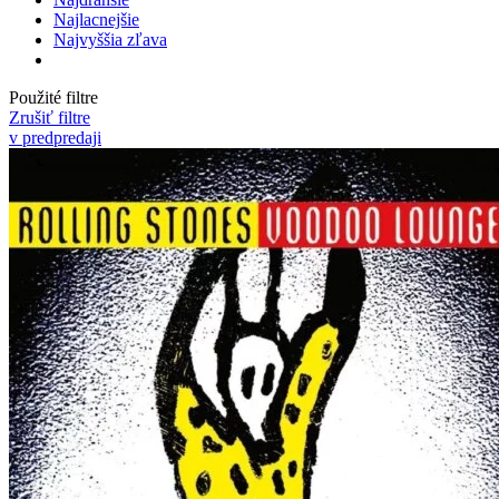
Najlacnejšie
Najvyššia zľava
Použité filtre
Zrušiť filtre
v predpredaji