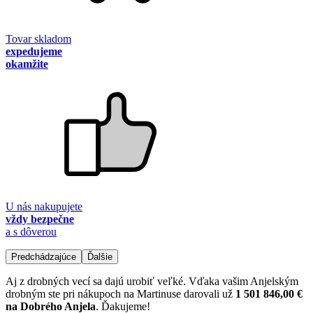
Tovar skladom
expedujeme
okamžite
U nás nakupujete
vždy bezpečne
a s dôverou
Predchádzajúce
Ďalšie
Aj z drobných vecí sa dajú urobiť veľké. Vďaka vašim Anjelským
drobným ste pri nákupoch na Martinuse darovali už
1 501 846,00 €
na Dobrého Anjela
. Ďakujeme!