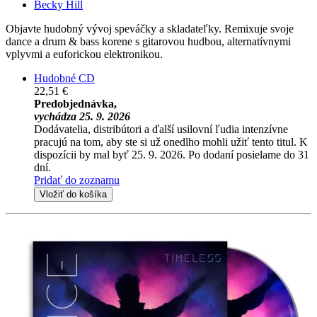
Becky Hill
Objavte hudobný vývoj speváčky a skladateľky. Remixuje svoje
dance a drum & bass korene s gitarovou hudbou, alternatívnymi
vplyvmi a euforickou elektronikou.
Hudobné CD
22,51 €
Predobjednávka,
vychádza 25. 9. 2026
Dodávatelia, distribútori a ďalší usilovní ľudia intenzívne
pracujú na tom, aby ste si už onedlho mohli užiť tento titul. K
dispozícii by mal byť 25. 9. 2026. Po dodaní posielame do 31
dní.
Pridať do zoznamu
Vložiť do košíka