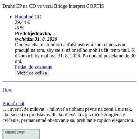
Druhé EP na CD ve verzi Bridge Interpret CORTIS
Hudobné CD
29,44 €
-5 %
Predobjednávka,
vychádza 31. 8. 2026
Dodávatelia, distribútori a ďalší usilovní ľudia intenzívne
pracujú na tom, aby ste si už onedlho mohli užiť tento titul. K
dispozícii by mal byť 31. 8. 2026. Po dodaní posielame do 30
dní.
Pridať do zoznamu
Vložiť do košíka
Hore
Pridať citát
…uveriť, že milovať - milovať s nohami pevne na zemi a nie tak,
ako sme si to predstavovali ako dievčatá - je zručné žonglérske
cvičenie, permanentné obetovanie sa, prehĺtanie ropúch eleganciou.