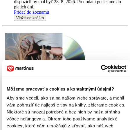
dispozícii by mal byť 28. 8. 2026. Po dodaní posielame do
piatich dní.
Pridať do zoznamu
Vložiť do košíka
Môžeme pracovať s cookies a kontaktnými údajmi?
Aby sme vedeli, ako sa na našom webe správate, a mohli
Novinka
Ellie Goulding: I Know Too Much
CD
vám zobraziť tie najlepšie tipy na knihy, zbierame cookies.
Niektoré sú naozaj potrebné a bez nich by naša stránka
Ellie Goulding
vôbec nefungovala. Okrem toho používame analytické
Objevte novou nahrávku, která zkoumá svobodu nevědomosti a
cookies, ktoré nám umožňujú zisťovať, ako náš web
životní křižovatky. Umělecké vyjádření terapie skrze hudbu.