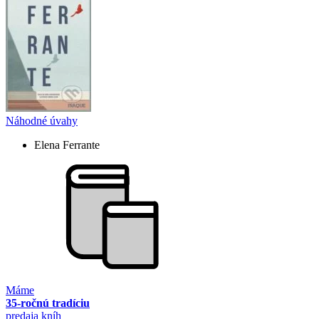
Náhodné úvahy
Elena Ferrante
Máme
35-ročnú tradíciu
predaja kníh