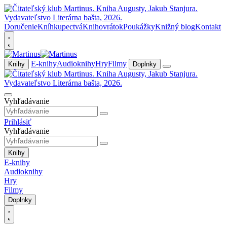
Doručenie
Kníhkupectvá
Knihovrátok
Poukážky
Knižný blog
Kontakt
E-knihy
Audioknihy
Hry
Filmy
Knihy
Doplnky
Vyhľadávanie
Prihlásiť
Vyhľadávanie
Knihy
E-knihy
Audioknihy
Hry
Filmy
Doplnky