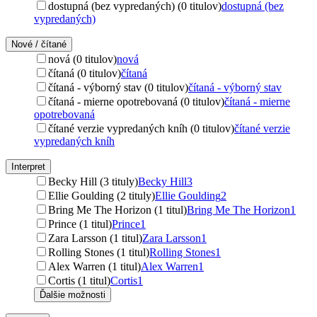
dostupná (bez vypredaných) (0 titulov)
dostupná (bez
vypredaných)
Nové / čítané
nová (0 titulov)
nová
čítaná (0 titulov)
čítaná
čítaná - výborný stav (0 titulov)
čítaná - výborný stav
čítaná - mierne opotrebovaná (0 titulov)
čítaná - mierne
opotrebovaná
čítané verzie vypredaných kníh (0 titulov)
čítané verzie
vypredaných kníh
Interpret
Becky Hill (3 tituly)
Becky Hill
3
Ellie Goulding (2 tituly)
Ellie Goulding
2
Bring Me The Horizon (1 titul)
Bring Me The Horizon
1
Prince (1 titul)
Prince
1
Zara Larsson (1 titul)
Zara Larsson
1
Rolling Stones (1 titul)
Rolling Stones
1
Alex Warren (1 titul)
Alex Warren
1
Cortis (1 titul)
Cortis
1
Ďalšie možnosti