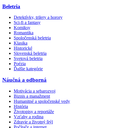
Beletria
Detektívky, trilery a horory
Sci-fi a fantasy
Komiksy
Romantika
Spoločenská beletria
Klasika
Historické
Slovenská beletria
Svetová beletria
Poézia
Ďalšie kategórie
Náučná a odborná
Motivácia a sebarozvoj
Biznis a manažment
Humanitné a spoločenské vedy
História
Životopisy a reportáže
Vzťahy a rodina
Zdravie a životný štýl
Počítače a internet