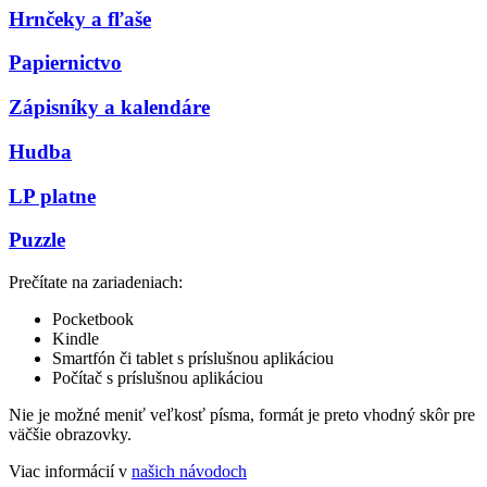
Hrnčeky a fľaše
Papiernictvo
Zápisníky a kalendáre
Hudba
LP platne
Puzzle
Prečítate na zariadeniach:
Pocketbook
Kindle
Smartfón či tablet s príslušnou aplikáciou
Počítač s príslušnou aplikáciou
Nie je možné meniť veľkosť písma, formát je preto vhodný skôr pre
väčšie obrazovky.
Viac informácií v
našich návodoch