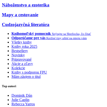
Náboženstvo a ezoterika
Mapy a cestovanie
Cudzojazyčná literatúra
Knihomoľský pomocník
Spýtajte sa Sherlocka, čo čítať
Odporúčame pre vás
Knižné tipy ušité na mieru vám
Všetky knihy
Knihy roka 2025
Bestsellery
Novinky
Pripravované
Akcie a zľavy
Kolekcie
Knihy s podporou FPU
Mám záujem o titul
Top autori
Dominik Dán
Julie Caplin
Rebecca Yarros