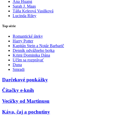
Ana Huang
Sarah J. Maas
Táňa Keleová Vasilková
Lucinda Riley
Top série
Romantické úteky
Harry Potter
Kapitán Stein a Notár Barbarič
Denník odvážneho bojka
Krimi Dominika Dána
Učím sa rozprávať
Duna
Smradi
Darčekové poukážky
Čítačky e-kníh
Vecičky od Martinusu
Káva, čaj a pochutiny