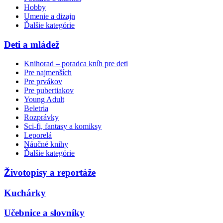
Hobby
Umenie a dizajn
Ďalšie kategórie
Deti a mládež
Knihorad – poradca kníh pre deti
Pre najmenších
Pre prvákov
Pre pubertiakov
Young Adult
Beletria
Rozprávky
Sci-fi, fantasy a komiksy
Leporelá
Náučné knihy
Ďalšie kategórie
Životopisy a reportáže
Kuchárky
Učebnice a slovníky