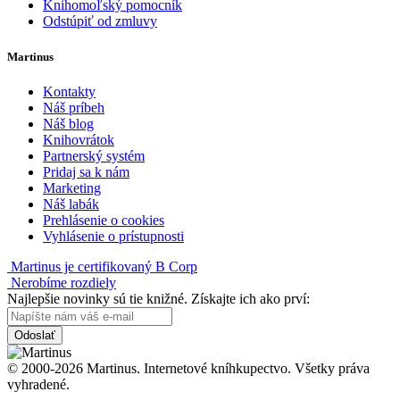
Knihomoľský pomocník
Odstúpiť od zmluvy
Martinus
Kontakty
Náš príbeh
Náš blog
Knihovrátok
Partnerský systém
Pridaj sa k nám
Marketing
Náš labák
Prehlásenie o cookies
Vyhlásenie o prístupnosti
Martinus je certifikovaný B Corp
Nerobíme rozdiely
Najlepšie novinky sú tie knižné. Získajte ich ako prví:
Odoslať
© 2000-2026 Martinus. Internetové kníhkupectvo. Všetky práva
vyhradené.