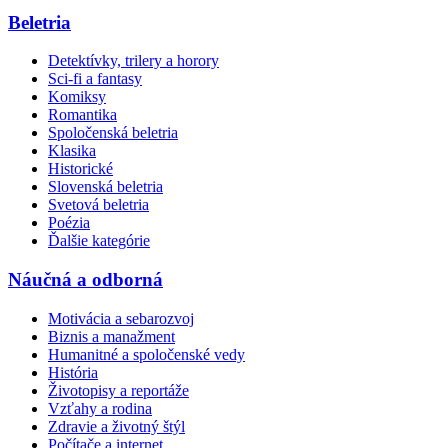
Beletria
Detektívky, trilery a horory
Sci-fi a fantasy
Komiksy
Romantika
Spoločenská beletria
Klasika
Historické
Slovenská beletria
Svetová beletria
Poézia
Ďalšie kategórie
Náučná a odborná
Motivácia a sebarozvoj
Biznis a manažment
Humanitné a spoločenské vedy
História
Životopisy a reportáže
Vzťahy a rodina
Zdravie a životný štýl
Počítače a internet