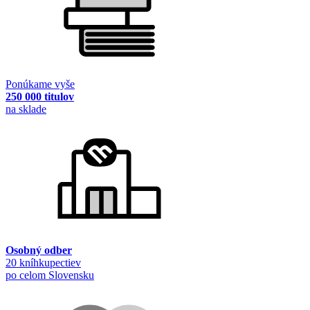
Ponúkame vyše
250 000 titulov
na sklade
Osobný odber
20 kníhkupectiev
po celom Slovensku