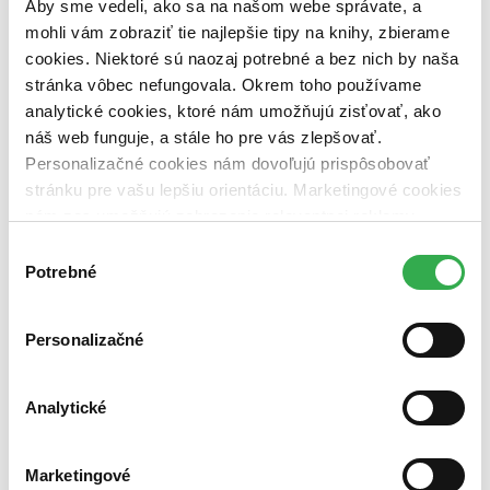
Aby sme vedeli, ako sa na našom webe správate, a
pripravujeme (0 titulov)
pripravujeme
dostupná (bez vypredaných) (0 titulov)
dostupná (bez
mohli vám zobraziť tie najlepšie tipy na knihy, zbierame
vypredaných)
cookies. Niektoré sú naozaj potrebné a bez nich by naša
stránka vôbec nefungovala. Okrem toho používame
Nové / čítané
nová (0 titulov)
nová
analytické cookies, ktoré nám umožňujú zisťovať, ako
čítaná (0 titulov)
čítaná
náš web funguje, a stále ho pre vás zlepšovať.
čítaná - výborný stav (0 titulov)
čítaná - výborný stav
Personalizačné cookies nám dovoľujú prispôsobovať
čítaná - mierne opotrebovaná (0 titulov)
čítaná - mierne
stránku pre vašu lepšiu orientáciu. Marketingové cookies
opotrebovaná
nám zas umožňujú zobrazenie relevantnej reklamy.
čítané verzie vypredaných kníh (0 titulov)
čítané verzie
vypredaných kníh
Niektoré údaje zdieľame aj s tretími stranami. Veľmi by
Výber
nám pomohlo, keby sme mohli používať všetky tieto
Potrebné
súhlasu
Zúžiť výber
cookies. Ďakujeme!
Zoradiť
Personalizačné
Analytické
Bestsellery
Top hodnotené
Novinky
Marketingové
Najdrahšie