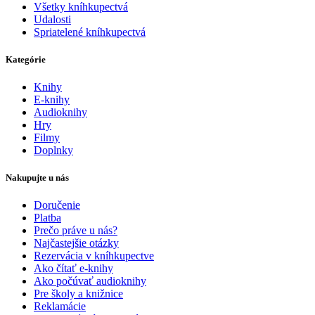
Všetky kníhkupectvá
Udalosti
Spriatelené kníhkupectvá
Kategórie
Knihy
E-knihy
Audioknihy
Hry
Filmy
Doplnky
Nakupujte u nás
Doručenie
Platba
Prečo práve u nás?
Najčastejšie otázky
Rezervácia v kníhkupectve
Ako čítať e-knihy
Ako počúvať audioknihy
Pre školy a knižnice
Reklamácie