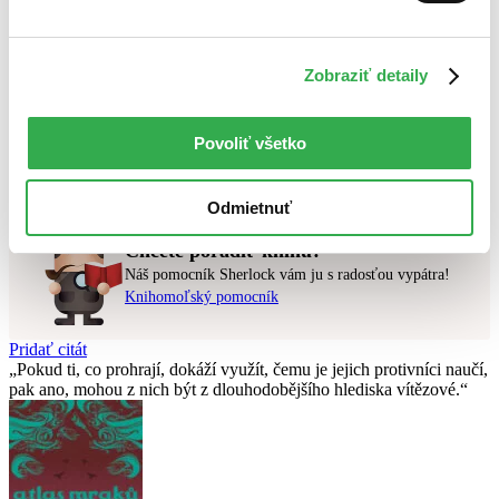
Najlacnejšie
Najvyššia zľava
Zobraziť detaily
Použité filtre
Zrušiť filtre
čítané - výborný stav
Interpret No Name
Povoliť všetko
Nebol nájdený
žiadny titul
vyhovujúci zadaným podmienkam.
Skúste prosím zmeniť vyhľadávaný výraz.
Odmietnuť
Chcete poradiť knihu?
Náš pomocník Sherlock vám ju s radosťou vypátra!
Knihomoľský pomocník
Pridať citát
Pokud ti, co prohrají, dokáží využít, čemu je jejich protivníci naučí,
pak ano, mohou z nich být z dlouhodobějšího hlediska vítězové.