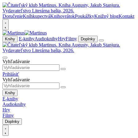
Doručenie
Kníhkupectvá
Knihovrátok
Poukážky
Knižný blog
Kontakt
E-knihy
Audioknihy
Hry
Filmy
Knihy
Doplnky
Vyhľadávanie
Prihlásiť
Vyhľadávanie
Knihy
E-knihy
Audioknihy
Hry
Filmy
Doplnky