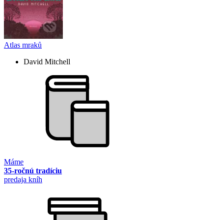
Atlas mraků
David Mitchell
Máme
35-ročnú tradíciu
predaja kníh