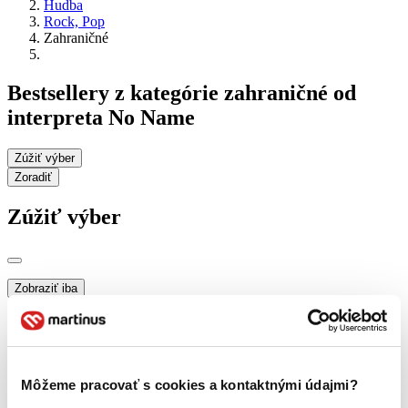
Hudba
Rock, Pop
Zahraničné
Bestsellery z kategórie zahraničné od
interpreta No Name
Zúžiť výber
Zoradiť
Zúžiť výber
Zobraziť iba
novinky (0 titulov)
novinky
zľavnené tituly (0 titulov)
zľavnené tituly
Dostupnosť
na centrálnom sklade (0 titulov)
na centrálnom sklade
Môžeme pracovať s cookies a kontaktnými údajmi?
predpredaj (0 titulov)
predpredaj