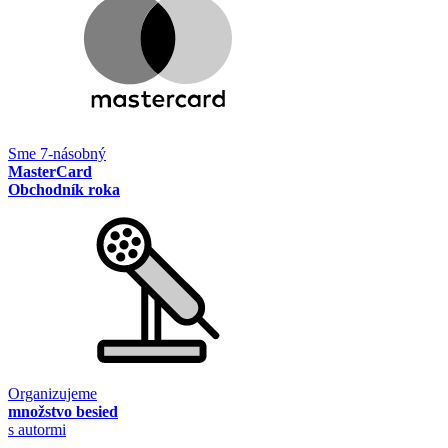
Sme 7-násobný
MasterCard
Obchodník roka
Organizujeme
množstvo besied
s autormi