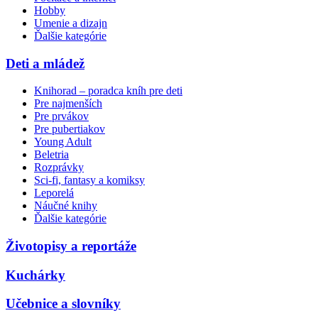
Hobby
Umenie a dizajn
Ďalšie kategórie
Deti a mládež
Knihorad – poradca kníh pre deti
Pre najmenších
Pre prvákov
Pre pubertiakov
Young Adult
Beletria
Rozprávky
Sci-fi, fantasy a komiksy
Leporelá
Náučné knihy
Ďalšie kategórie
Životopisy a reportáže
Kuchárky
Učebnice a slovníky