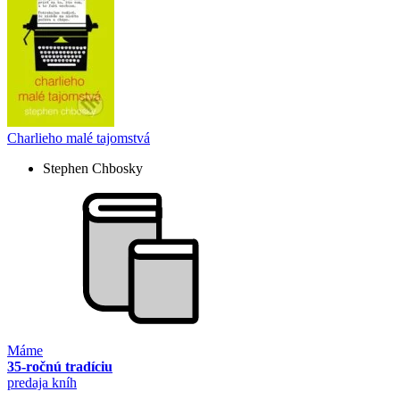
Charlieho malé tajomstvá
Stephen Chbosky
Máme
35-ročnú tradíciu
predaja kníh