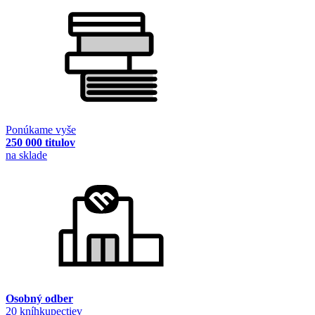
Ponúkame vyše
250 000 titulov
na sklade
Osobný odber
20 kníhkupectiev