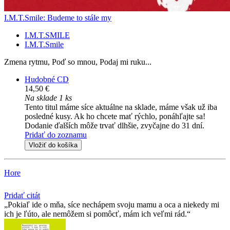
I.M.T.Smile: Budeme to stále my
I.M.T.SMILE
I.M.T.Smile
Zmena rytmu, Poď so mnou, Podaj mi ruku...
Hudobné CD
14,50 €
Na sklade 1 ks
Tento titul máme síce aktuálne na sklade, máme však už iba
posledné kusy. Ak ho chcete mať rýchlo, ponáhľajte sa!
Dodanie ďalších môže trvať dlhšie, zvyčajne do 31 dní.
Pridať do zoznamu
Vložiť do košíka
Hore
Pridať citát
Pokiaľ ide o mňa, síce nechápem svoju mamu a oca a niekedy mi
ich je ľúto, ale nemôžem si pomôcť, mám ich veľmi rád.