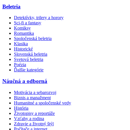
Beletria
Detektívky, trilery a horory
Sci-fi a fantasy
Komiksy
Romantika
Spoločenská beletria
Klasika
Historické
Slovenská beletria
Svetová beletria
Poézia
Ďalšie kategórie
Náučná a odborná
Motivácia a sebarozvoj
Biznis a manažment
Humanitné a spoločenské vedy
História
Životopisy a reportáže
Vzťahy a rodina
Zdravie a životný štýl
Počítače a internet