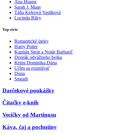
Ana Huang
Sarah J. Maas
Táňa Keleová Vasilková
Lucinda Riley
Top série
Romantické úteky
Harry Potter
Kapitán Stein a Notár Barbarič
Denník odvážneho bojka
Krimi Dominika Dána
Učím sa rozprávať
Duna
Smradi
Darčekové poukážky
Čítačky e-kníh
Vecičky od Martinusu
Káva, čaj a pochutiny