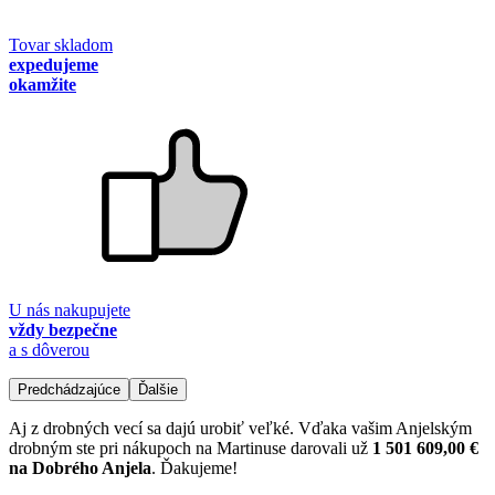
Tovar skladom
expedujeme
okamžite
U nás nakupujete
vždy bezpečne
a s dôverou
Predchádzajúce
Ďalšie
Aj z drobných vecí sa dajú urobiť veľké. Vďaka vašim Anjelským
drobným ste pri nákupoch na Martinuse darovali už
1 501 609,00 €
na Dobrého Anjela
. Ďakujeme!