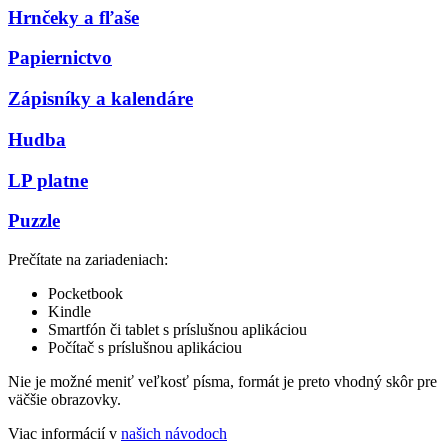
Hrnčeky a fľaše
Papiernictvo
Zápisníky a kalendáre
Hudba
LP platne
Puzzle
Prečítate na zariadeniach:
Pocketbook
Kindle
Smartfón či tablet s príslušnou aplikáciou
Počítač s príslušnou aplikáciou
Nie je možné meniť veľkosť písma, formát je preto vhodný skôr pre
väčšie obrazovky.
Viac informácií v
našich návodoch