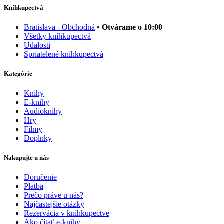
Kníhkupectvá
Bratislava - Obchodná
• Otvárame o 10:00
Všetky kníhkupectvá
Udalosti
Spriatelené kníhkupectvá
Kategórie
Knihy
E-knihy
Audioknihy
Hry
Filmy
Doplnky
Nakupujte u nás
Doručenie
Platba
Prečo práve u nás?
Najčastejšie otázky
Rezervácia v kníhkupectve
Ako čítať e-knihy