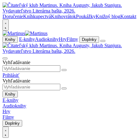
Doručenie
Kníhkupectvá
Knihovrátok
Poukážky
Knižný blog
Kontakt
E-knihy
Audioknihy
Hry
Filmy
Knihy
Doplnky
Vyhľadávanie
Prihlásiť
Vyhľadávanie
Knihy
E-knihy
Audioknihy
Hry
Filmy
Doplnky