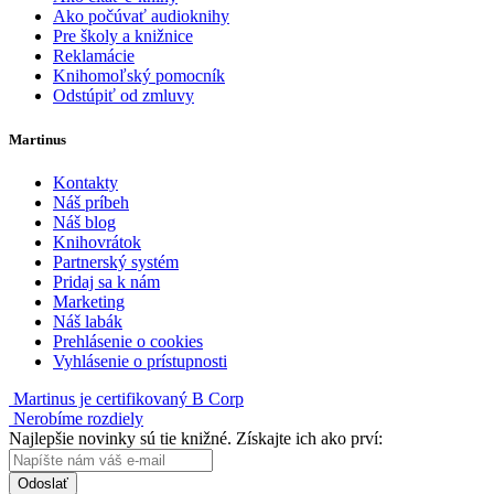
Ako počúvať audioknihy
Pre školy a knižnice
Reklamácie
Knihomoľský pomocník
Odstúpiť od zmluvy
Martinus
Kontakty
Náš príbeh
Náš blog
Knihovrátok
Partnerský systém
Pridaj sa k nám
Marketing
Náš labák
Prehlásenie o cookies
Vyhlásenie o prístupnosti
Martinus je certifikovaný B Corp
Nerobíme rozdiely
Najlepšie novinky sú tie knižné. Získajte ich ako prví:
Odoslať