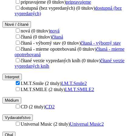
pripravujeme (0 titulov)
pripravujeme
dostupná (bez vypredaných) (0 titulov)
dostupná (bez
vypredaných)
Nové / čítané
nová (0 titulov)
nová
čítaná (0 titulov)
čítaná
čítaná - výborný stav (0 titulov)
čítaná - výborný stav
čítaná - mierne opotrebovaná (0 titulov)
čítaná - mierne
opotrebovaná
čítané verzie vypredaných kníh (0 titulov)
čítané verzie
vypredaných kníh
Interpret
I.M.T.Smile (2 tituly)
I.M.T.Smile
2
I.M.T.SMILE (2 tituly)
I.M.T.SMILE
2
Médium
CD (2 tituly)
CD
2
Vydavateľstvo
Universal Music (2 tituly)
Universal Music
2
Obal