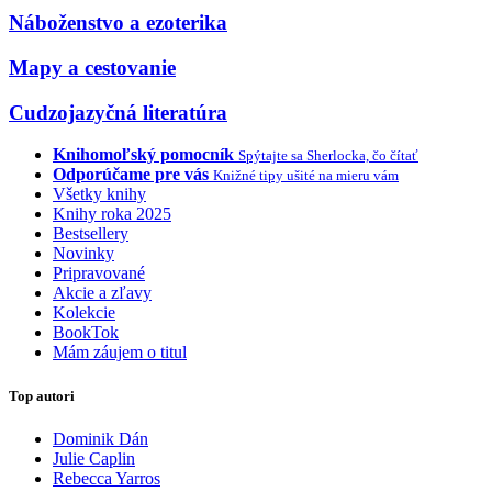
Náboženstvo a ezoterika
Mapy a cestovanie
Cudzojazyčná literatúra
Knihomoľský pomocník
Spýtajte sa Sherlocka, čo čítať
Odporúčame pre vás
Knižné tipy ušité na mieru vám
Všetky knihy
Knihy roka 2025
Bestsellery
Novinky
Pripravované
Akcie a zľavy
Kolekcie
BookTok
Mám záujem o titul
Top autori
Dominik Dán
Julie Caplin
Rebecca Yarros