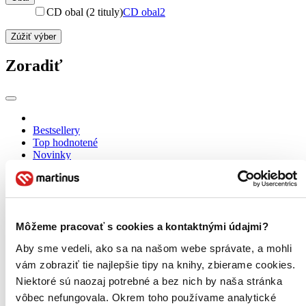
CD obal (2 tituly)
CD obal
2
Zúžiť výber
Zoradiť
Bestsellery
Top hodnotené
Novinky
Najdrahšie
Najlacnejšie
Najvyššia zľava
Môžeme pracovať s cookies a kontaktnými údajmi?
Použité filtre
Zrušiť filtre
Aby sme vedeli, ako sa na našom webe správate, a mohli
Interpret I.M.T.Smile
vám zobraziť tie najlepšie tipy na knihy, zbierame cookies.
Niektoré sú naozaj potrebné a bez nich by naša stránka
vôbec nefungovala. Okrem toho používame analytické