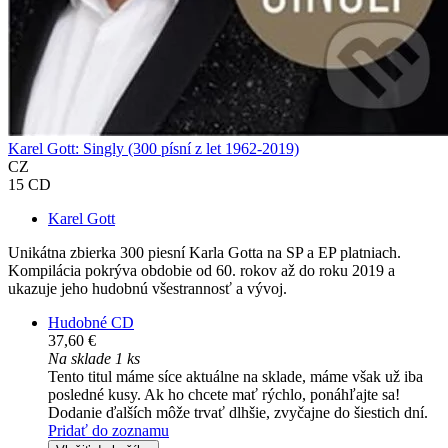
Karel Gott: Singly (300 písní z let 1962-2019)
CZ
15 CD
Karel Gott
Unikátna zbierka 300 piesní Karla Gotta na SP a EP platniach.
Kompilácia pokrýva obdobie od 60. rokov až do roku 2019 a
ukazuje jeho hudobnú všestrannosť a vývoj.
Hudobné CD
37,60 €
Na sklade 1 ks
Tento titul máme síce aktuálne na sklade, máme však už iba
posledné kusy. Ak ho chcete mať rýchlo, ponáhľajte sa!
Dodanie ďalších môže trvať dlhšie, zvyčajne do šiestich dní.
Pridať do zoznamu