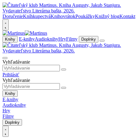
Doručenie
Kníhkupectvá
Knihovrátok
Poukážky
Knižný blog
Kontakt
E-knihy
Audioknihy
Hry
Filmy
Knihy
Doplnky
Vyhľadávanie
Prihlásiť
Vyhľadávanie
Knihy
E-knihy
Audioknihy
Hry
Filmy
Doplnky