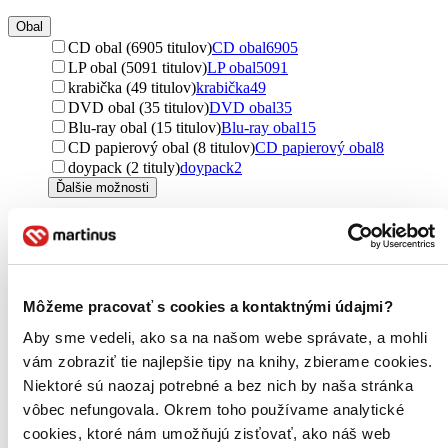
Obal
CD obal (6905 titulov)
CD obal
6905
LP obal (5091 titulov)
LP obal
5091
krabička (49 titulov)
krabička
49
DVD obal (35 titulov)
DVD obal
35
Blu-ray obal (15 titulov)
Blu-ray obal
15
CD papierový obal (8 titulov)
CD papierový obal
8
doypack (2 tituly)
doypack
2
Ďalšie možnosti
Zúžiť výber
Zoradiť
Môžeme pracovať s cookies a kontaktnými údajmi?
Aby sme vedeli, ako sa na našom webe správate, a mohli
vám zobraziť tie najlepšie tipy na knihy, zbierame cookies.
Bestsellery
Top hodnotené
Niektoré sú naozaj potrebné a bez nich by naša stránka
Novinky
vôbec nefungovala. Okrem toho používame analytické
Najdrahšie
cookies, ktoré nám umožňujú zisťovať, ako náš web
Najlacnejšie