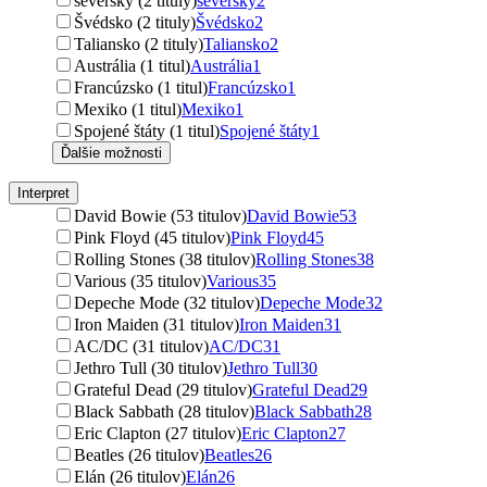
severský (2 tituly)
severský
2
Švédsko (2 tituly)
Švédsko
2
Taliansko (2 tituly)
Taliansko
2
Austrália (1 titul)
Austrália
1
Francúzsko (1 titul)
Francúzsko
1
Mexiko (1 titul)
Mexiko
1
Spojené štáty (1 titul)
Spojené štáty
1
Ďalšie možnosti
Interpret
David Bowie (53 titulov)
David Bowie
53
Pink Floyd (45 titulov)
Pink Floyd
45
Rolling Stones (38 titulov)
Rolling Stones
38
Various (35 titulov)
Various
35
Depeche Mode (32 titulov)
Depeche Mode
32
Iron Maiden (31 titulov)
Iron Maiden
31
AC/DC (31 titulov)
AC/DC
31
Jethro Tull (30 titulov)
Jethro Tull
30
Grateful Dead (29 titulov)
Grateful Dead
29
Black Sabbath (28 titulov)
Black Sabbath
28
Eric Clapton (27 titulov)
Eric Clapton
27
Beatles (26 titulov)
Beatles
26
Elán (26 titulov)
Elán
26