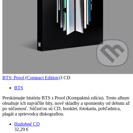
BTS: Proof (Compact Edition)
3 CD
BTS
Preskúmajte históriu BTS s Proof (Kompaktná edícia). Tento album
obsahuje ich najväčšie hity, nové skladby a spomienky od debutu až
po súčasnosť. Súčasťou sú CD, booklet, fotokarta, pohľadnica,
plagát a sprievodca diskografiou.
Hudobné CD
32,29 €