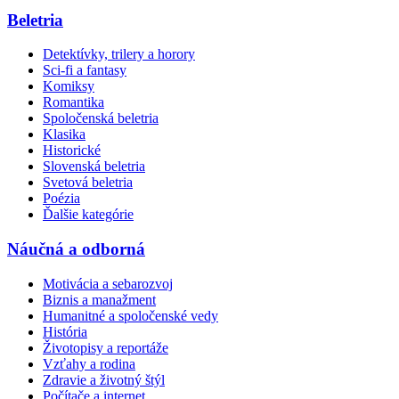
Beletria
Detektívky, trilery a horory
Sci-fi a fantasy
Komiksy
Romantika
Spoločenská beletria
Klasika
Historické
Slovenská beletria
Svetová beletria
Poézia
Ďalšie kategórie
Náučná a odborná
Motivácia a sebarozvoj
Biznis a manažment
Humanitné a spoločenské vedy
História
Životopisy a reportáže
Vzťahy a rodina
Zdravie a životný štýl
Počítače a internet