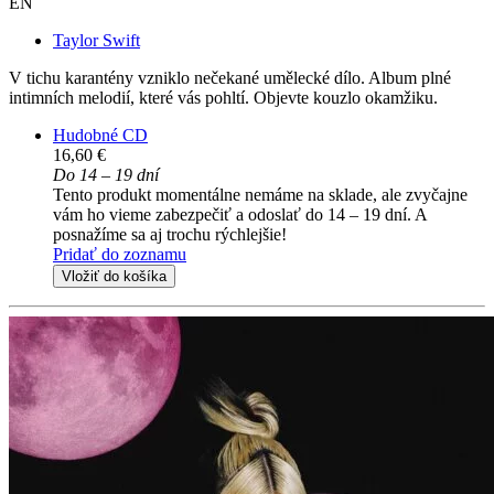
EN
Taylor Swift
V tichu karantény vzniklo nečekané umělecké dílo. Album plné
intimních melodií, které vás pohltí. Objevte kouzlo okamžiku.
Hudobné CD
16,60 €
Do 14 – 19 dní
Tento produkt momentálne nemáme na sklade, ale zvyčajne
vám ho vieme zabezpečiť a odoslať do 14 – 19 dní. A
posnažíme sa aj trochu rýchlejšie!
Pridať do zoznamu
Vložiť do košíka