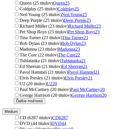
Queen (25 titulov)
Queen
25
Coldplay (25 titulov)
Coldplay
25
Neil Young (25 titulov)
Neil Young
25
Deep Purple (25 titulov)
Deep Purple
25
Richard Müller (23 titulov)
Richard Müller
23
Pet Shop Boys (23 titulov)
Pet Shop Boys
23
Tina Turner (23 titulov)
Tina Turner
23
Bob Dylan (23 titulov)
Bob Dylan
23
Madonna (23 titulov)
Madonna
23
The Cure (22 titulov)
The Cure
22
Tublatanka (21 titulov)
Tublatanka
21
Ed Sheeran (21 titulov)
Ed Sheeran
21
Pavol Hammel (21 titulov)
Pavol Hammel
21
Elvis Presley (21 titulov)
Elvis Presley
21
U2 (20 titulov)
U2
20
Paul McCartney (20 titulov)
Paul McCartney
20
George Harrison (20 titulov)
George Harrison
20
Ďalšie možnosti
Médium
CD (6287 titulov)
CD
6287
DVD (44 titulov)
DVD
44