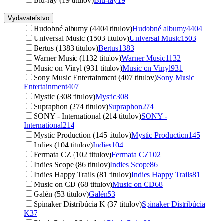
Blu-ray (19 titulov)
Blu-ray
19
Vydavateľstvo
Hudobné albumy (4404 titulov)
Hudobné albumy
4404
Universal Music (1503 titulov)
Universal Music
1503
Bertus (1383 titulov)
Bertus
1383
Warner Music (1132 titulov)
Warner Music
1132
Music on Vinyl (931 titulov)
Music on Vinyl
931
Sony Music Entertainment (407 titulov)
Sony Music
Entertainment
407
Mystic (308 titulov)
Mystic
308
Supraphon (274 titulov)
Supraphon
274
SONY - International (214 titulov)
SONY -
International
214
Mystic Production (145 titulov)
Mystic Production
145
Indies (104 titulov)
Indies
104
Fermata CZ (102 titulov)
Fermata CZ
102
Indies Scope (86 titulov)
Indies Scope
86
Indies Happy Trails (81 titulov)
Indies Happy Trails
81
Music on CD (68 titulov)
Music on CD
68
Galén (53 titulov)
Galén
53
Spinaker Distribúcia K (37 titulov)
Spinaker Distribúcia
K
37