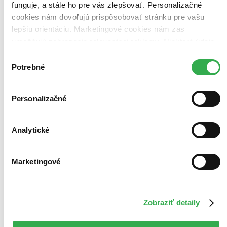
Najvyššia zľava
funguje, a stále ho pre vás zlepšovať. Personalizačné
cookies nám dovoľujú prispôsobovať stránku pre vašu
Použité filtre
lepšiu orientáciu. Marketingové cookies nám zas
Zrušiť filtre
umožňujú zobrazenie relevantnej reklamy. Niektoré údaje
dostupné
zdieľame aj s tretími stranami. Veľmi by nám pomohlo,
Výber
keby sme mohli používať všetky tieto cookies. Ďakujeme!
Potrebné
súhlasu
Personalizačné
Analytické
Marketingové
Zobraziť detaily