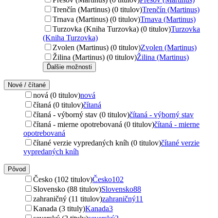
Trenčín (Martinus) (0 titulov)
Trenčín (Martinus)
Trnava (Martinus) (0 titulov)
Trnava (Martinus)
Turzovka (Kniha Turzovka) (0 titulov)
Turzovka
(Kniha Turzovka)
Zvolen (Martinus) (0 titulov)
Zvolen (Martinus)
Žilina (Martinus) (0 titulov)
Žilina (Martinus)
Ďalšie možnosti
Nové / čítané
nová (0 titulov)
nová
čítaná (0 titulov)
čítaná
čítaná - výborný stav (0 titulov)
čítaná - výborný stav
čítaná - mierne opotrebovaná (0 titulov)
čítaná - mierne
opotrebovaná
čítané verzie vypredaných kníh (0 titulov)
čítané verzie
vypredaných kníh
Pôvod
Česko (102 titulov)
Česko
102
Slovensko (88 titulov)
Slovensko
88
zahraničný (11 titulov)
zahraničný
11
Kanada (3 tituly)
Kanada
3