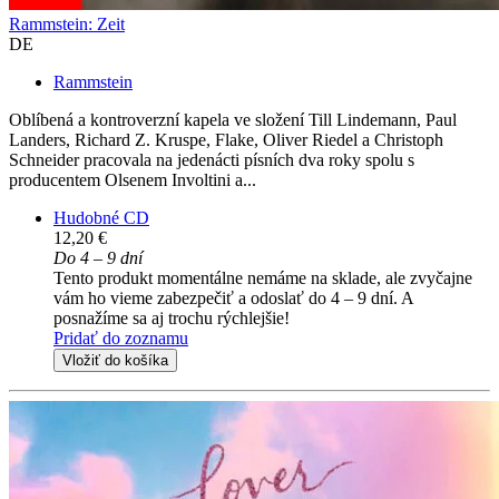
Rammstein: Zeit
DE
Rammstein
Oblíbená a kontroverzní kapela ve složení Till Lindemann, Paul
Landers, Richard Z. Kruspe, Flake, Oliver Riedel a Christoph
Schneider pracovala na jedenácti písních dva roky spolu s
producentem Olsenem Involtini a...
Hudobné CD
12,20 €
Do 4 – 9 dní
Tento produkt momentálne nemáme na sklade, ale zvyčajne
vám ho vieme zabezpečiť a odoslať do 4 – 9 dní. A
posnažíme sa aj trochu rýchlejšie!
Pridať do zoznamu
Vložiť do košíka