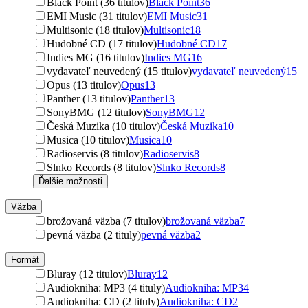
Black Point (36 titulov)
Black Point
36
EMI Music (31 titulov)
EMI Music
31
Multisonic (18 titulov)
Multisonic
18
Hudobné CD (17 titulov)
Hudobné CD
17
Indies MG (16 titulov)
Indies MG
16
vydavateľ neuvedený (15 titulov)
vydavateľ neuvedený
15
Opus (13 titulov)
Opus
13
Panther (13 titulov)
Panther
13
SonyBMG (12 titulov)
SonyBMG
12
Česká Muzika (10 titulov)
Česká Muzika
10
Musica (10 titulov)
Musica
10
Radioservis (8 titulov)
Radioservis
8
Slnko Records (8 titulov)
Slnko Records
8
Ďalšie možnosti
Väzba
brožovaná väzba (7 titulov)
brožovaná väzba
7
pevná väzba (2 tituly)
pevná väzba
2
Formát
Bluray (12 titulov)
Bluray
12
Audiokniha: MP3 (4 tituly)
Audiokniha: MP3
4
Audiokniha: CD (2 tituly)
Audiokniha: CD
2