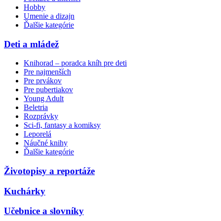
Hobby
Umenie a dizajn
Ďalšie kategórie
Deti a mládež
Knihorad – poradca kníh pre deti
Pre najmenších
Pre prvákov
Pre pubertiakov
Young Adult
Beletria
Rozprávky
Sci-fi, fantasy a komiksy
Leporelá
Náučné knihy
Ďalšie kategórie
Životopisy a reportáže
Kuchárky
Učebnice a slovníky