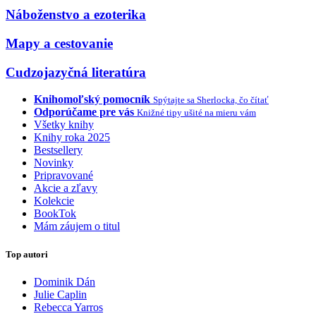
Náboženstvo a ezoterika
Mapy a cestovanie
Cudzojazyčná literatúra
Knihomoľský pomocník
Spýtajte sa Sherlocka, čo čítať
Odporúčame pre vás
Knižné tipy ušité na mieru vám
Všetky knihy
Knihy roka 2025
Bestsellery
Novinky
Pripravované
Akcie a zľavy
Kolekcie
BookTok
Mám záujem o titul
Top autori
Dominik Dán
Julie Caplin
Rebecca Yarros