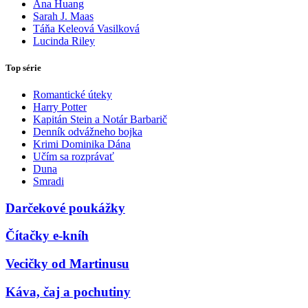
Ana Huang
Sarah J. Maas
Táňa Keleová Vasilková
Lucinda Riley
Top série
Romantické úteky
Harry Potter
Kapitán Stein a Notár Barbarič
Denník odvážneho bojka
Krimi Dominika Dána
Učím sa rozprávať
Duna
Smradi
Darčekové poukážky
Čítačky e-kníh
Vecičky od Martinusu
Káva, čaj a pochutiny