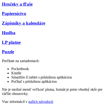
Hrnčeky a fľaše
Papiernictvo
Zápisníky a kalendáre
Hudba
LP platne
Puzzle
Prečítate na zariadeniach:
Pocketbook
Kindle
Smartfón či tablet s príslušnou aplikáciou
Počítač s príslušnou aplikáciou
Nie je možné meniť veľkosť písma, formát je preto vhodný skôr pre
väčšie obrazovky.
Viac informácií v
našich návodoch