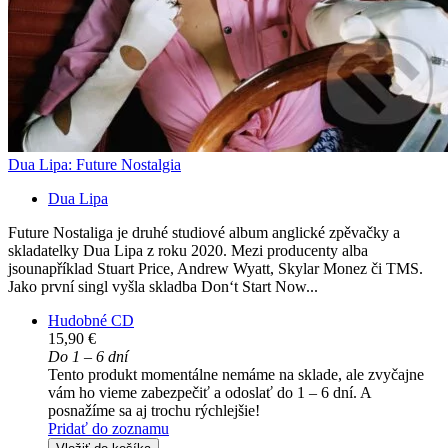
Dua Lipa: Future Nostalgia
Dua Lipa
Future Nostaliga je druhé studiové album anglické zpěvačky a
skladatelky Dua Lipa z roku 2020. Mezi producenty alba
jsounapříklad Stuart Price, Andrew Wyatt, Skylar Monez či TMS.
Jako první singl vyšla skladba Don‘t Start Now...
Hudobné CD
15,90 €
Do 1 – 6 dní
Tento produkt momentálne nemáme na sklade, ale zvyčajne
vám ho vieme zabezpečiť a odoslať do 1 – 6 dní. A
posnažíme sa aj trochu rýchlejšie!
Pridať do zoznamu