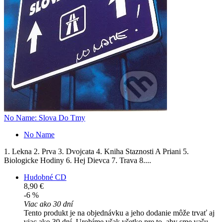
No Name: Slova Do Tmy
No Name
1. Lekna 2. Prva 3. Dvojcata 4. Kniha Staznosti A Priani 5.
Biologicke Hodiny 6. Hej Dievca 7. Trava 8....
Hudobné CD
8,90 €
-6 %
Viac ako 30 dní
Tento produkt je na objednávku a jeho dodanie môže trvať aj
viac ako 30 dní. Urobíme však všetko pre to, aby sme vašu