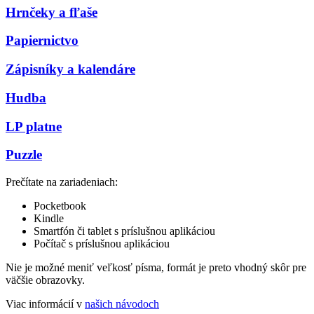
Hrnčeky a fľaše
Papiernictvo
Zápisníky a kalendáre
Hudba
LP platne
Puzzle
Prečítate na zariadeniach:
Pocketbook
Kindle
Smartfón či tablet s príslušnou aplikáciou
Počítač s príslušnou aplikáciou
Nie je možné meniť veľkosť písma, formát je preto vhodný skôr pre
väčšie obrazovky.
Viac informácií v
našich návodoch