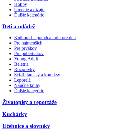
Hobby
Umenie a dizajn
Ďalšie kategórie
Deti a mládež
Knihorad – poradca kníh pre deti
Pre najmenších
Pre prvákov
Pre pubertiakov
Young Adult
Beletria
Rozprávky
Sci-fi, fantasy a komiksy
Leporelá
Náučné knihy
Ďalšie kategórie
Životopisy a reportáže
Kuchárky
Učebnice a slovníky