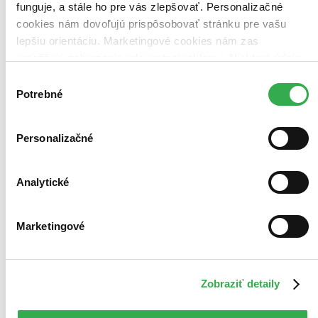
funguje, a stále ho pre vás zlepšovať. Personalizačné
cookies nám dovoľujú prispôsobovať stránku pre vašu
lepšiu orientáciu. Marketingové cookies nám zas
umožňujú zobrazenie relevantnej reklamy. Niektoré údaje
zdieľame aj s tretími stranami. Veľmi by nám pomohlo,
Výber
keby sme mohli používať všetky tieto cookies. Ďakujeme!
Potrebné
súhlasu
Personalizačné
Analytické
Marketingové
No Name: No Name 1998 - 2018
10CD + 2 DVD
Zobraziť detaily
No Name