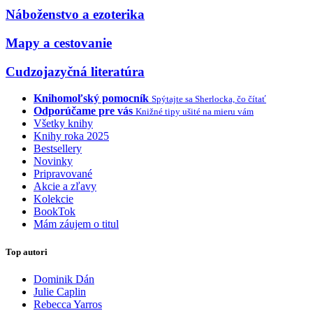
Náboženstvo a ezoterika
Mapy a cestovanie
Cudzojazyčná literatúra
Knihomoľský pomocník
Spýtajte sa Sherlocka, čo čítať
Odporúčame pre vás
Knižné tipy ušité na mieru vám
Všetky knihy
Knihy roka 2025
Bestsellery
Novinky
Pripravované
Akcie a zľavy
Kolekcie
BookTok
Mám záujem o titul
Top autori
Dominik Dán
Julie Caplin
Rebecca Yarros