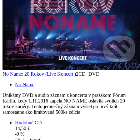
No Name: 20 Rokov (Live Koncert )
2CD+DVD
No Name
Unikátny DVD a audio záznam z koncertu v pražskom Fórum
Karlín, kedy 1.11.2016 kapela NO NAME oslávila svojich 20
rokov kariéry. Tento jedinečný záznam vyšiel po prvý krát
samostatne ako limitovaná 500ks edícia.
Hudobné CD
14,50 €
-9 %
Do 1 – 6 dní