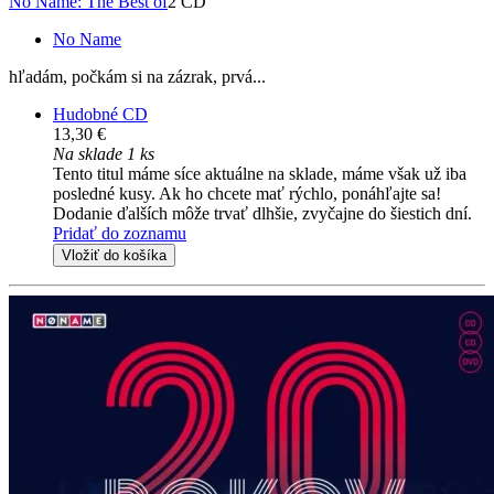
No Name: The Best of
2 CD
No Name
hľadám, počkám si na zázrak, prvá...
Hudobné CD
13,30 €
Na sklade 1 ks
Tento titul máme síce aktuálne na sklade, máme však už iba
posledné kusy. Ak ho chcete mať rýchlo, ponáhľajte sa!
Dodanie ďalších môže trvať dlhšie, zvyčajne do šiestich dní.
Pridať do zoznamu
Vložiť do košíka