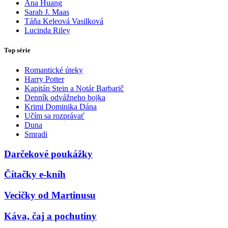
Ana Huang
Sarah J. Maas
Táňa Keleová Vasilková
Lucinda Riley
Top série
Romantické úteky
Harry Potter
Kapitán Stein a Notár Barbarič
Denník odvážneho bojka
Krimi Dominika Dána
Učím sa rozprávať
Duna
Smradi
Darčekové poukážky
Čítačky e-kníh
Vecičky od Martinusu
Káva, čaj a pochutiny