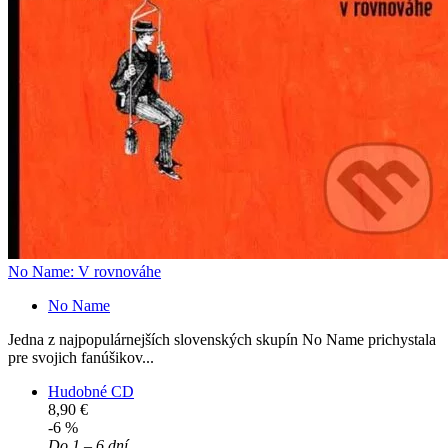
No Name: V rovnováhe
No Name
Jedna z najpopulárnejších slovenských skupín No Name prichystala
pre svojich fanúšikov...
Hudobné CD
8,90 €
-6 %
Do 1 – 6 dní