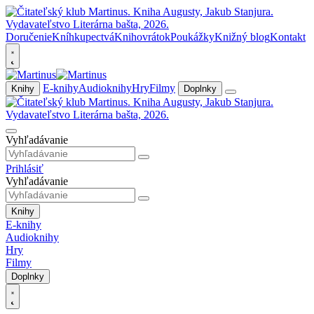
Doručenie
Kníhkupectvá
Knihovrátok
Poukážky
Knižný blog
Kontakt
E-knihy
Audioknihy
Hry
Filmy
Knihy
Doplnky
Vyhľadávanie
Prihlásiť
Vyhľadávanie
Knihy
E-knihy
Audioknihy
Hry
Filmy
Doplnky