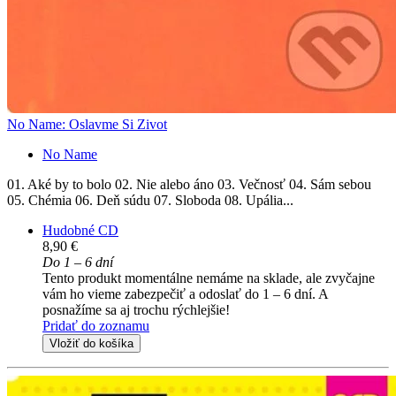
No Name: Oslavme Si Zivot
No Name
01. Aké by to bolo 02. Nie alebo áno 03. Večnosť 04. Sám sebou
05. Chémia 06. Deň súdu 07. Sloboda 08. Upália...
Hudobné CD
8,90 €
Do 1 – 6 dní
Tento produkt momentálne nemáme na sklade, ale zvyčajne
vám ho vieme zabezpečiť a odoslať do 1 – 6 dní. A
posnažíme sa aj trochu rýchlejšie!
Pridať do zoznamu
Vložiť do košíka