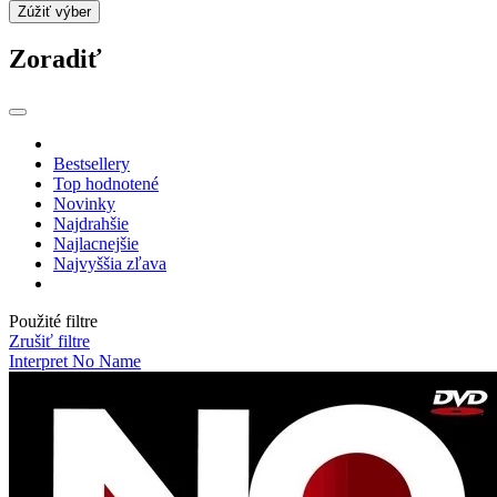
Zúžiť výber
Zoradiť
Bestsellery
Top hodnotené
Novinky
Najdrahšie
Najlacnejšie
Najvyššia zľava
Použité filtre
Zrušiť filtre
Interpret No Name