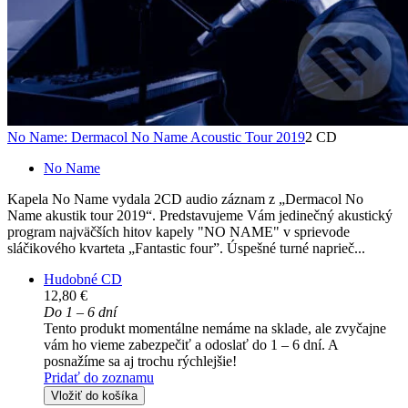
No Name: Dermacol No Name Acoustic Tour 2019
2 CD
No Name
Kapela No Name vydala 2CD audio záznam z „Dermacol No
Name akustik tour 2019“. Predstavujeme Vám jedinečný akustický
program najväčších hitov kapely "NO NAME" v sprievode
sláčikového kvarteta „Fantastic four”. Úspešné turné naprieč...
Hudobné CD
12,80 €
Do 1 – 6 dní
Tento produkt momentálne nemáme na sklade, ale zvyčajne
vám ho vieme zabezpečiť a odoslať do 1 – 6 dní. A
posnažíme sa aj trochu rýchlejšie!
Pridať do zoznamu
Vložiť do košíka