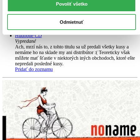
Dvanáctidiskový box No Name 1998 -2018 obsahuje všechna
Povoliť všetko
řadová alba a nejvýznamnější DVD skupiny. Jednak LIVE in
Prague z roku 2006, kdy se NO NAME koncertem v O2 Aréně
definitivně zařadili mezi hudební stálice bývalého Česko-
Odmietnuť
slovenska...
Hudobné CD
Vypredané
Ach, mrzí nás to, z tohto titulu sa už predali všetky kusy a
nemáme ho na sklade my ani distribútor :( Teoreticky však
môžete mať šťastie v niektorých iných obchodoch, ktoré ešte
nepredali posledné kusy.
Pridať do zoznamu