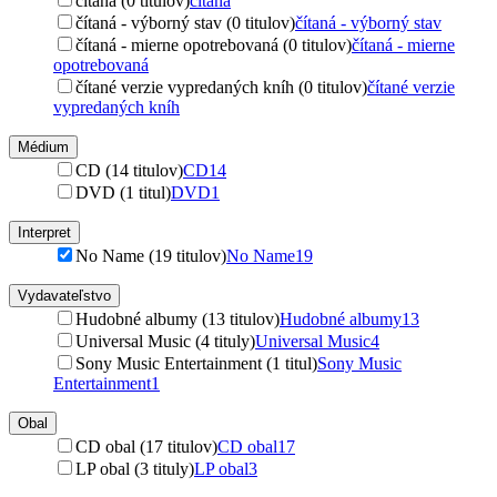
čítaná (0 titulov)
čítaná
čítaná - výborný stav (0 titulov)
čítaná - výborný stav
čítaná - mierne opotrebovaná (0 titulov)
čítaná - mierne
opotrebovaná
čítané verzie vypredaných kníh (0 titulov)
čítané verzie
vypredaných kníh
Médium
CD (14 titulov)
CD
14
DVD (1 titul)
DVD
1
Interpret
No Name (19 titulov)
No Name
19
Vydavateľstvo
Hudobné albumy (13 titulov)
Hudobné albumy
13
Universal Music (4 tituly)
Universal Music
4
Sony Music Entertainment (1 titul)
Sony Music
Entertainment
1
Obal
CD obal (17 titulov)
CD obal
17
LP obal (3 tituly)
LP obal
3