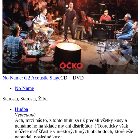
No Name: G2 Acoustic Stage
CD + DVD
No Name
Starosta, Starosta, Žily...
Hudba
Vypredané
Ach, mrzí nás to, z tohto titulu sa už predali všetky kusy a
nemáme ho na sklade my ani distribútor :( Teoreticky však
môžete mať šťastie v niektorých iných obchodoch, ktoré ešte
nepredali posledné kusy.