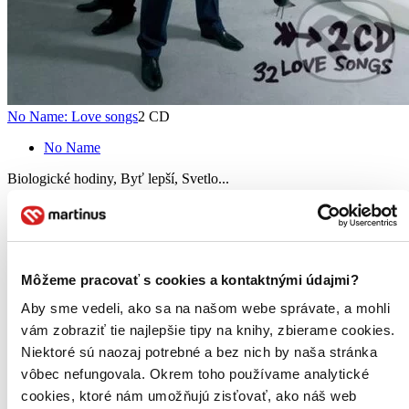
No Name: Love songs
2 CD
No Name
Biologické hodiny, Byť lepší, Svetlo...
Hudobné CD
Vypredané
Ach, mrzí nás to, z tohto titulu sa už predali všetky kusy a
nemáme ho na sklade my ani distribútor :( Teoreticky však
môžete mať šťastie v niektorých iných obchodoch, ktoré ešte
Môžeme pracovať s cookies a kontaktnými údajmi?
nepredali posledné kusy.
Aby sme vedeli, ako sa na našom webe správate, a mohli
Pridať do zoznamu
vám zobraziť tie najlepšie tipy na knihy, zbierame cookies.
Niektoré sú naozaj potrebné a bez nich by naša stránka
vôbec nefungovala. Okrem toho používame analytické
cookies, ktoré nám umožňujú zisťovať, ako náš web