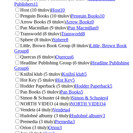
Publishers
11
Host (10 titulov)
Host
10
Penguin Books (10 titulov)
Penguin Books
10
Arrow Books (9 titulov)
Arrow Books
9
Pan Macmillan (9 titulov)
Pan Macmillan
9
Transworld (8 titulov)
Transworld
8
Sphere (8 titulov)
Sphere
8
Little, Brown Book Group (8 titulov)
Little, Brown Book
Group
8
Quercus (6 titulov)
Quercus
6
Headline Publishing Group (6 titulov)
Headline Publishing
Group
6
Knižní klub (5 titulov)
Knižní klub
5
Hot Key (5 titulov)
Hot Key
5
Hodder Paperback (5 titulov)
Hodder Paperback
5
Pan Books (5 titulov)
Pan Books
5
Simon & Schuster (4 tituly)
Simon & Schuster
4
NORTH VIDEO (4 tituly)
NORTH VIDEO
4
Vendeta (4 tituly)
Vendeta
4
Hudobné albumy (3 tituly)
Hudobné albumy
3
Premedia (3 tituly)
Premedia
3
Orion (3 tituly)
Orion
3