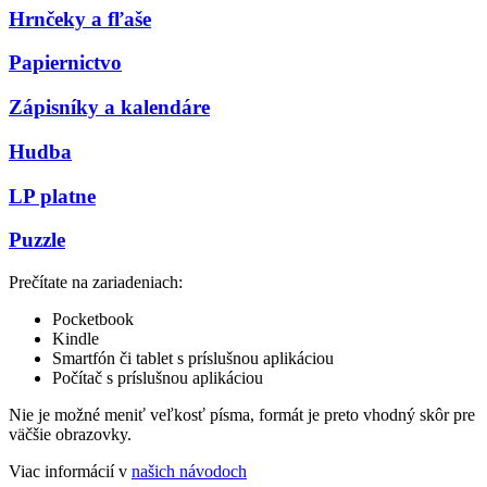
Hrnčeky a fľaše
Papiernictvo
Zápisníky a kalendáre
Hudba
LP platne
Puzzle
Prečítate na zariadeniach:
Pocketbook
Kindle
Smartfón či tablet s príslušnou aplikáciou
Počítač s príslušnou aplikáciou
Nie je možné meniť veľkosť písma, formát je preto vhodný skôr pre
väčšie obrazovky.
Viac informácií v
našich návodoch