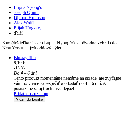
Lupita Nyong'o
Joseph Quinn
Djimon Hounsou
Alex Wolff
Elijah Ungvary
ďalší
Sam (držiteľka Oscara Lupita Nyong’o) sa pôvodne vybrala do
New Yorku na jednodňový výlet...
Blu-ray film
8,19 €
-13 %
Do 4 – 6 dní
Tento produkt momentálne nemáme na sklade, ale zvyčajne
vám ho vieme zabezpečiť a odoslať do 4 – 6 dní. A
posnažíme sa aj trochu rýchlejšie!
Pridať do zoznamu
Vložiť do košíka