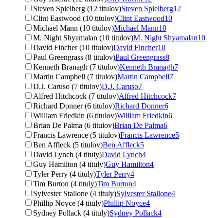
Steven Spielberg (12 titulov)
Steven Spielberg
12
Clint Eastwood (10 titulov)
Clint Eastwood
10
Michael Mann (10 titulov)
Michael Mann
10
M. Night Shyamalan (10 titulov)
M. Night Shyamalan
10
David Fincher (10 titulov)
David Fincher
10
Paul Greengrass (8 titulov)
Paul Greengrass
8
Kenneth Branagh (7 titulov)
Kenneth Branagh
7
Martin Campbell (7 titulov)
Martin Campbell
7
D.J. Caruso (7 titulov)
D.J. Caruso
7
Alfred Hitchcock (7 titulov)
Alfred Hitchcock
7
Richard Donner (6 titulov)
Richard Donner
6
William Friedkin (6 titulov)
William Friedkin
6
Brian De Palma (6 titulov)
Brian De Palma
6
Francis Lawrence (5 titulov)
Francis Lawrence
5
Ben Affleck (5 titulov)
Ben Affleck
5
David Lynch (4 tituly)
David Lynch
4
Guy Hamilton (4 tituly)
Guy Hamilton
4
Tyler Perry (4 tituly)
Tyler Perry
4
Tim Burton (4 tituly)
Tim Burton
4
Sylvester Stallone (4 tituly)
Sylvester Stallone
4
Phillip Noyce (4 tituly)
Phillip Noyce
4
Sydney Pollack (4 tituly)
Sydney Pollack
4