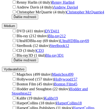
Renny Harlin (4 tituly)
Renny Harlin
4
Andrew Davis (4 tituly)
Andrew Davis
4
Christopher McQuarrie (4 tituly)
Christopher McQuarrie
4
Ďalšie možnosti
Médium
DVD (411 titulov)
DVD
411
Blu-ray (212 titulov)
Blu-ray
212
UltraHDBlu-ray (69 titulov)
UltraHDBlu-ray
69
Steelbook (12 titulov)
Steelbook
12
CD (3 tituly)
CD
3
Blu-ray3D (1 titul)
Blu-ray3D
1
Ďalšie možnosti
Vydavateľstvo
Magicbox (499 titulov)
Magicbox
499
Hollywood (157 titulov)
Hollywood
157
Bonton Film (45 titulov)
Bonton Film
45
Hodder and Stoughton (22 titulov)
Hodder and
Stoughton
22
Kalibr (19 titulov)
Kalibr
19
HarperCollins (18 titulov)
HarperCollins
18
HarperCollins Publishers (11 titulov)
HarperCollins