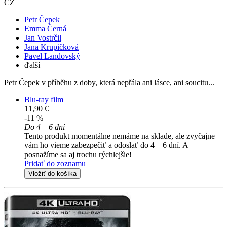
CZ
Petr Čepek
Emma Černá
Jan Vostrčil
Jana Krupičková
Pavel Landovský
ďalší
Petr Čepek v příběhu z doby, která nepřála ani lásce, ani soucitu...
Blu-ray film
11,90 €
-11 %
Do 4 – 6 dní
Tento produkt momentálne nemáme na sklade, ale zvyčajne
vám ho vieme zabezpečiť a odoslať do 4 – 6 dní. A
posnažíme sa aj trochu rýchlejšie!
Pridať do zoznamu
Vložiť do košíka