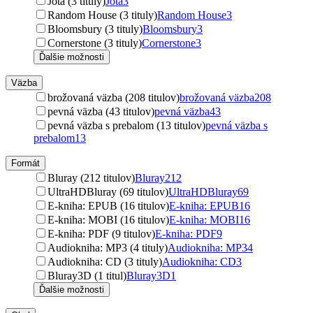
Jota (3 tituly)
Jota
3
Random House (3 tituly)
Random House
3
Bloomsbury (3 tituly)
Bloomsbury
3
Cornerstone (3 tituly)
Cornerstone
3
Ďalšie možnosti
Väzba
brožovaná väzba (208 titulov)
brožovaná väzba
208
pevná väzba (43 titulov)
pevná väzba
43
pevná väzba s prebalom (13 titulov)
pevná väzba s
prebalom
13
Formát
Bluray (212 titulov)
Bluray
212
UltraHDBluray (69 titulov)
UltraHDBluray
69
E-kniha: EPUB (16 titulov)
E-kniha: EPUB
16
E-kniha: MOBI (16 titulov)
E-kniha: MOBI
16
E-kniha: PDF (9 titulov)
E-kniha: PDF
9
Audiokniha: MP3 (4 tituly)
Audiokniha: MP3
4
Audiokniha: CD (3 tituly)
Audiokniha: CD
3
Bluray3D (1 titul)
Bluray3D
1
Ďalšie možnosti