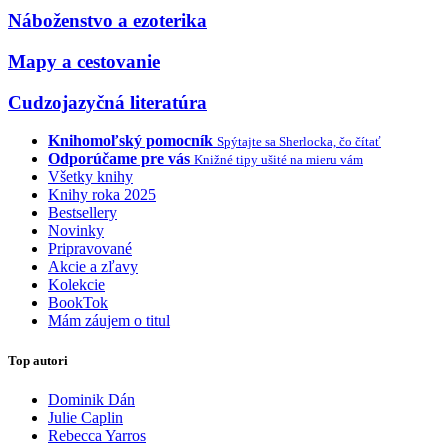
Náboženstvo a ezoterika
Mapy a cestovanie
Cudzojazyčná literatúra
Knihomoľský pomocník
Spýtajte sa Sherlocka, čo čítať
Odporúčame pre vás
Knižné tipy ušité na mieru vám
Všetky knihy
Knihy roka 2025
Bestsellery
Novinky
Pripravované
Akcie a zľavy
Kolekcie
BookTok
Mám záujem o titul
Top autori
Dominik Dán
Julie Caplin
Rebecca Yarros