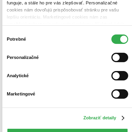
funguje, a stále ho pre vás zlepšovať. Personalizačné
Zrušiť filtre
dostupné
cookies nám dovoľujú prispôsobovať stránku pre vašu
lepšiu orientáciu. Marketingové cookies nám zas
umožňujú zobrazenie relevantnej reklamy. Niektoré údaje
zdieľame aj s tretími stranami. Veľmi by nám pomohlo,
Výber
keby sme mohli používať všetky tieto cookies. Ďakujeme!
Potrebné
súhlasu
Personalizačné
Analytické
Marketingové
Zobraziť detaily