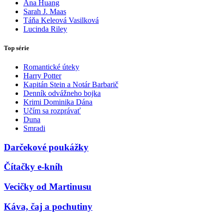
Ana Huang
Sarah J. Maas
Táňa Keleová Vasilková
Lucinda Riley
Top série
Romantické úteky
Harry Potter
Kapitán Stein a Notár Barbarič
Denník odvážneho bojka
Krimi Dominika Dána
Učím sa rozprávať
Duna
Smradi
Darčekové poukážky
Čítačky e-kníh
Vecičky od Martinusu
Káva, čaj a pochutiny