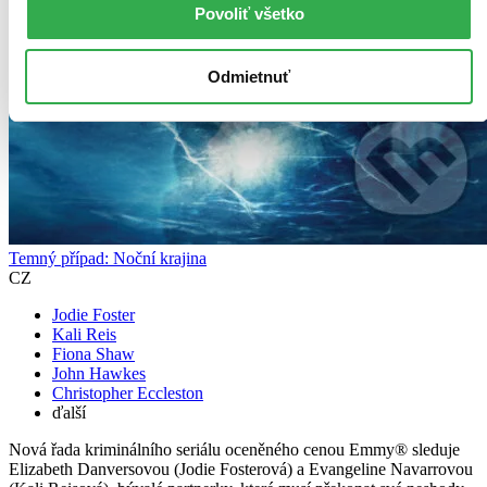
Povoliť všetko
Odmietnuť
Temný případ: Noční krajina
CZ
Jodie Foster
Kali Reis
Fiona Shaw
John Hawkes
Christopher Eccleston
ďalší
Nová řada kriminálního seriálu oceněného cenou Emmy® sleduje
Elizabeth Danversovou (Jodie Fosterová) a Evangeline Navarrovou