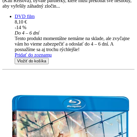
(Kali Reisová), bývalé partnerky, které musí překonat své neshody,
aby vyřešily záhadný zločin...
DVD film
8,10 €
-14 %
Do 4 – 6 dní
Tento produkt momentálne nemáme na sklade, ale zvyčajne
vám ho vieme zabezpečiť a odoslať do 4 – 6 dní. A
posnažíme sa aj trochu rýchlejšie!
Pridať do zoznamu
Vložiť do košíka