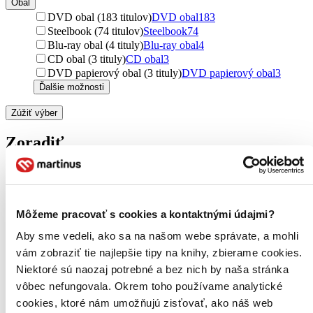
Obal
DVD obal (183 titulov)
DVD obal
183
Steelbook (74 titulov)
Steelbook
74
Blu-ray obal (4 tituly)
Blu-ray obal
4
CD obal (3 tituly)
CD obal
3
DVD papierový obal (3 tituly)
DVD papierový obal
3
Ďalšie možnosti
Zúžiť výber
Zoradiť
Bestsellery
Môžeme pracovať s cookies a kontaktnými údajmi?
Top hodnotené
Novinky
Aby sme vedeli, ako sa na našom webe správate, a mohli
Najdrahšie
vám zobraziť tie najlepšie tipy na knihy, zbierame cookies.
Najlacnejšie
Niektoré sú naozaj potrebné a bez nich by naša stránka
Najvyššia zľava
vôbec nefungovala. Okrem toho používame analytické
cookies, ktoré nám umožňujú zisťovať, ako náš web
Použité filtre