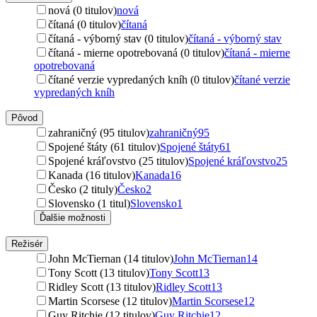
nová (0 titulov)
nová
čítaná (0 titulov)
čítaná
čítaná - výborný stav (0 titulov)
čítaná - výborný stav
čítaná - mierne opotrebovaná (0 titulov)
čítaná - mierne
opotrebovaná
čítané verzie vypredaných kníh (0 titulov)
čítané verzie
vypredaných kníh
Pôvod
zahraničný (95 titulov)
zahraničný
95
Spojené štáty (61 titulov)
Spojené štáty
61
Spojené kráľovstvo (25 titulov)
Spojené kráľovstvo
25
Kanada (16 titulov)
Kanada
16
Česko (2 tituly)
Česko
2
Slovensko (1 titul)
Slovensko
1
Ďalšie možnosti
Režisér
John McTiernan (14 titulov)
John McTiernan
14
Tony Scott (13 titulov)
Tony Scott
13
Ridley Scott (13 titulov)
Ridley Scott
13
Martin Scorsese (12 titulov)
Martin Scorsese
12
Guy Ritchie (12 titulov)
Guy Ritchie
12