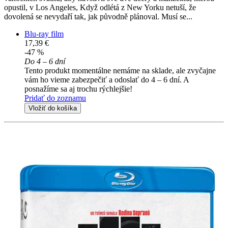
opustil, v Los Angeles, Když odlétá z New Yorku netuší, že
dovolená se nevydaří tak, jak původně plánoval. Musí se...
Blu-ray film
17,39 €
-47 %
Do 4 – 6 dní
Tento produkt momentálne nemáme na sklade, ale zvyčajne
vám ho vieme zabezpečiť a odoslať do 4 – 6 dní. A
posnažíme sa aj trochu rýchlejšie!
Pridať do zoznamu
Vložiť do košíka