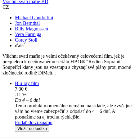
Všichni svatí mafie BD
CZ
Michael Gandolfini
Jon Bernthal
Billy Magnussen
Vera Farmiga
Corey Stoll
ďalší
Všichni svatí mafie je velmi očekávaný celovečerní film, jež je
prequelem k oceňovanému seriálu HBO® "Rodina Sopranů".
Soupeřící klany jsou na vzestupu a chystají své plány proti mocné
zločinecké rodině DiMeů...
Blu-ray film
7,30 €
-11 %
Do 4 – 6 dní
Tento produkt momentálne nemáme na sklade, ale zvyčajne
vám ho vieme zabezpečiť a odoslať do 4 – 6 dní. A
posnažíme sa aj trochu rýchlejšie!
Pridať do zoznamu
Vložiť do košíka