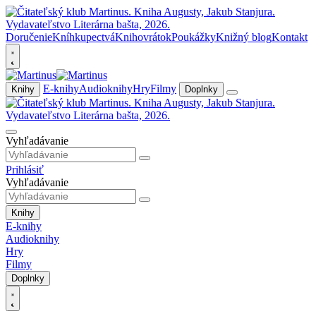
Doručenie
Kníhkupectvá
Knihovrátok
Poukážky
Knižný blog
Kontakt
E-knihy
Audioknihy
Hry
Filmy
Knihy
Doplnky
Vyhľadávanie
Prihlásiť
Vyhľadávanie
Knihy
E-knihy
Audioknihy
Hry
Filmy
Doplnky