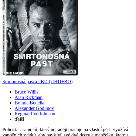
Smrtonosná pasca 2BD (UHD+BD)
Bruce Willis
Alan Rickman
Bonnie Bedelia
Alexander Godunov
Reginald VelJohnson
ďalší
Policista - samotář, který nejraději pracuje na vlastní pěst, využívá
vánočních svátků, aby navštívil své dvě dcery a manželku, kterou