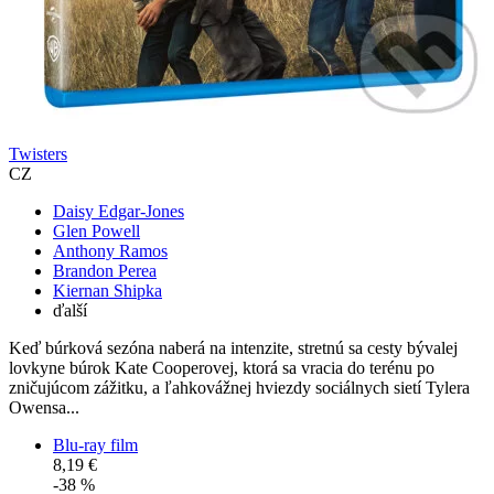
Twisters
CZ
Daisy Edgar-Jones
Glen Powell
Anthony Ramos
Brandon Perea
Kiernan Shipka
ďalší
Keď búrková sezóna naberá na intenzite, stretnú sa cesty bývalej
lovkyne búrok Kate Cooperovej, ktorá sa vracia do terénu po
zničujúcom zážitku, a ľahkovážnej hviezdy sociálnych sietí Tylera
Owensa...
Blu-ray film
8,19 €
-38 %