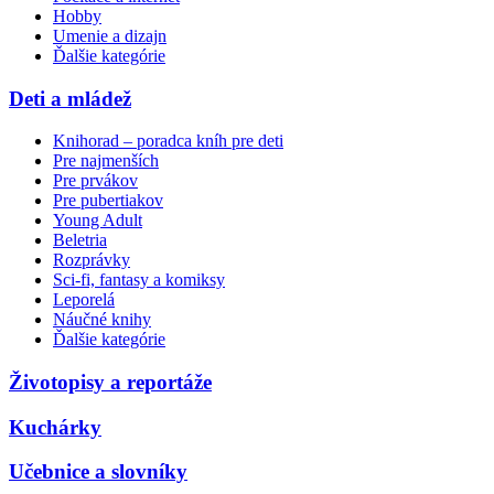
Hobby
Umenie a dizajn
Ďalšie kategórie
Deti a mládež
Knihorad – poradca kníh pre deti
Pre najmenších
Pre prvákov
Pre pubertiakov
Young Adult
Beletria
Rozprávky
Sci-fi, fantasy a komiksy
Leporelá
Náučné knihy
Ďalšie kategórie
Životopisy a reportáže
Kuchárky
Učebnice a slovníky