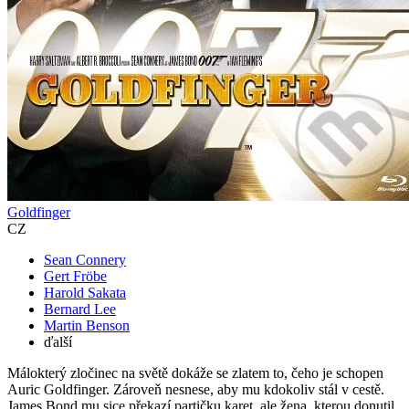
Goldfinger
CZ
Sean Connery
Gert Fröbe
Harold Sakata
Bernard Lee
Martin Benson
ďalší
Málokterý zločinec na světě dokáže se zlatem to, čeho je schopen
Auric Goldfinger. Zároveň nesnese, aby mu kdokoliv stál v cestě.
James Bond mu sice překazí partičku karet, ale žena, kterou donutil