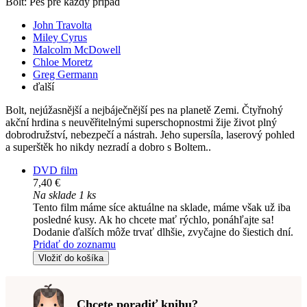
Bolt: Pes pre každý případ
John Travolta
Miley Cyrus
Malcolm McDowell
Chloe Moretz
Greg Germann
ďalší
Bolt, nejúžasnější a nejbáječnější pes na planetě Zemi. Čtyřnohý
akční hrdina s neuvěřitelnými superschopnostmi žije život plný
dobrodružství, nebezpečí a nástrah. Jeho supersíla, laserový pohled
a superštěk ho nikdy nezradí a dobro s Boltem..
DVD film
7,40 €
Na sklade 1 ks
Tento film máme síce aktuálne na sklade, máme však už iba
posledné kusy. Ak ho chcete mať rýchlo, ponáhľajte sa!
Dodanie ďalších môže trvať dlhšie, zvyčajne do šiestich dní.
Pridať do zoznamu
Vložiť do košíka
Chcete poradiť knihu?