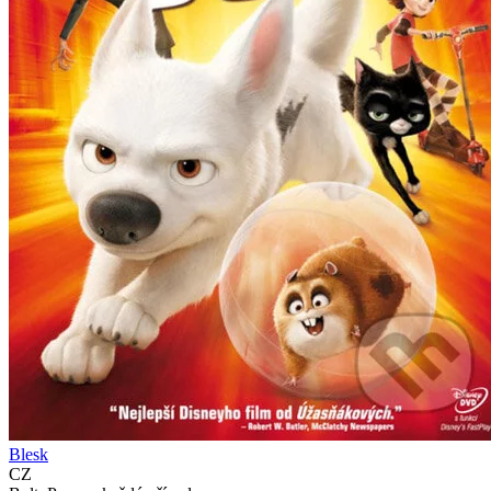
Blesk
CZ