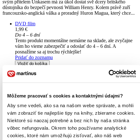
svým přítelem Unkasem má za úkol dostat svě dcery britského
důstojníka do bezpečí pevnosti William Henry. Kolem právě zuří
francouzsko-anglická válka a proradný Huron Magua, který chce...
DVD film
1,99 €
Do 4 – 6 dní
Tento produkt momentálne nemáme na sklade, ale zvyčajne
vám ho vieme zabezpečiť a odoslať do 4 – 6 dní. A
posnažíme sa aj trochu rýchlejšie!
Pridať do zoznamu
Vložiť do košíka
Môžeme pracovať s cookies a kontaktnými údajmi?
Aby sme vedeli, ako sa na našom webe správate, a mohli
vám zobraziť tie najlepšie tipy na knihy, zbierame cookies.
Niektoré sú naozaj potrebné a bez nich by naša stránka
vôbec nefungovala. Okrem toho používame analytické
cookies, ktoré nám umožňujú zisťovať, ako náš web