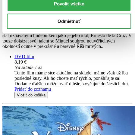
Povoliť všetko
Gael García Bernal
Benjamin Bratt
Renee Victor
Odmietnuť
Navzdory prazvláštnímu rodinnému zákazu muziky se Miguel touží
stát uznávaným hudebníkem jako je jeho idol, Ernesto de la Cruz. V
touze dokázat svůj talent se Miguel souhrou neuvěřitelných
okolností ocitne v překrásné a barevné Říši mrtvých...
DVD film
8,19 €
Na sklade 1 ks
Tento film máme síce aktuálne na sklade, máme však už iba
posledné kusy. Ak ho chcete mať rýchlo, ponáhľajte sa!
Dodanie ďalších môže trvať dlhšie, zvyčajne do šiestich dní.
Pridať do zoznamu
Vložiť do košíka