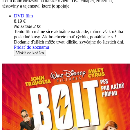
Letní dobrodružství na italské riviéře. Dva chlapci, zmrzlina,
těstoviny a tajemství, které je spojuje.
DVD film
8,19 €
Na sklade 2 ks
Tento film máme síce aktuálne na sklade, máme však už iba
posledné kusy. Ak ho chcete mať rýchlo, ponáhľajte sa!
Dodanie ďalších môže trvať dlhšie, zvyčajne do šiestich dní.
Pridať do zoznamu
Vložiť do košíka