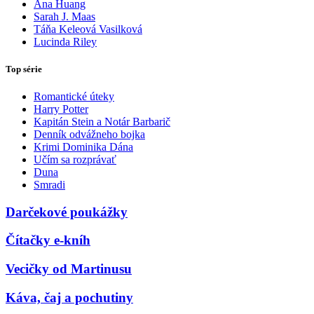
Ana Huang
Sarah J. Maas
Táňa Keleová Vasilková
Lucinda Riley
Top série
Romantické úteky
Harry Potter
Kapitán Stein a Notár Barbarič
Denník odvážneho bojka
Krimi Dominika Dána
Učím sa rozprávať
Duna
Smradi
Darčekové poukážky
Čítačky e-kníh
Vecičky od Martinusu
Káva, čaj a pochutiny