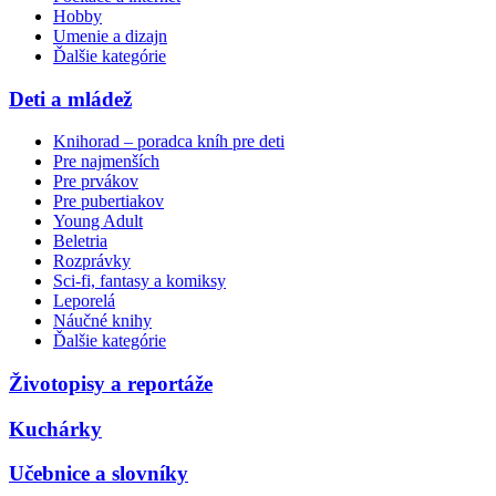
Hobby
Umenie a dizajn
Ďalšie kategórie
Deti a mládež
Knihorad – poradca kníh pre deti
Pre najmenších
Pre prvákov
Pre pubertiakov
Young Adult
Beletria
Rozprávky
Sci-fi, fantasy a komiksy
Leporelá
Náučné knihy
Ďalšie kategórie
Životopisy a reportáže
Kuchárky
Učebnice a slovníky