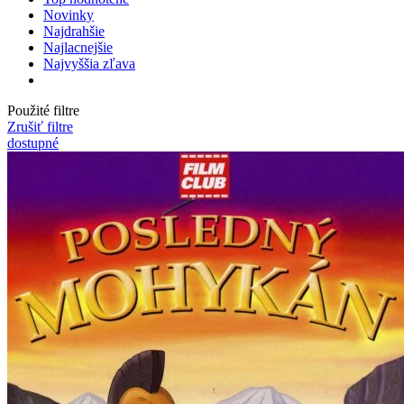
Novinky
Najdrahšie
Najlacnejšie
Najvyššia zľava
Použité filtre
Zrušiť filtre
dostupné