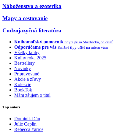
Náboženstvo a ezoterika
Mapy a cestovanie
Cudzojazyčná literatúra
Knihomoľský pomocník
Spýtajte sa Sherlocka, čo čítať
Odporúčame pre vás
Knižné tipy ušité na mieru vám
Všetky knihy
Knihy roka 2025
Bestsellery
Novinky
Pripravované
Akcie a zľavy
Kolekcie
BookTok
Mám záujem o titul
Top autori
Dominik Dán
Julie Caplin
Rebecca Yarros