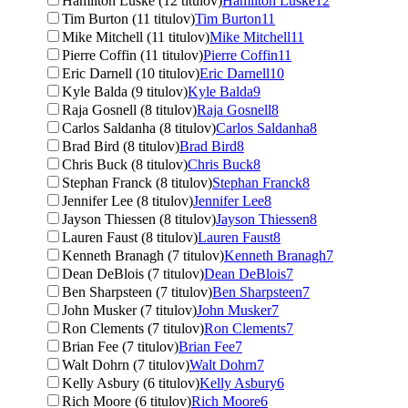
Hamilton Luske (12 titulov)
Hamilton Luske
12
Tim Burton (11 titulov)
Tim Burton
11
Mike Mitchell (11 titulov)
Mike Mitchell
11
Pierre Coffin (11 titulov)
Pierre Coffin
11
Eric Darnell (10 titulov)
Eric Darnell
10
Kyle Balda (9 titulov)
Kyle Balda
9
Raja Gosnell (8 titulov)
Raja Gosnell
8
Carlos Saldanha (8 titulov)
Carlos Saldanha
8
Brad Bird (8 titulov)
Brad Bird
8
Chris Buck (8 titulov)
Chris Buck
8
Stephan Franck (8 titulov)
Stephan Franck
8
Jennifer Lee (8 titulov)
Jennifer Lee
8
Jayson Thiessen (8 titulov)
Jayson Thiessen
8
Lauren Faust (8 titulov)
Lauren Faust
8
Kenneth Branagh (7 titulov)
Kenneth Branagh
7
Dean DeBlois (7 titulov)
Dean DeBlois
7
Ben Sharpsteen (7 titulov)
Ben Sharpsteen
7
John Musker (7 titulov)
John Musker
7
Ron Clements (7 titulov)
Ron Clements
7
Brian Fee (7 titulov)
Brian Fee
7
Walt Dohrn (7 titulov)
Walt Dohrn
7
Kelly Asbury (6 titulov)
Kelly Asbury
6
Rich Moore (6 titulov)
Rich Moore
6