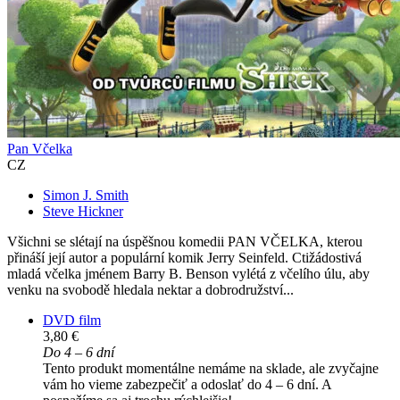
Pan Včelka
CZ
Simon J. Smith
Steve Hickner
Všichni se slétají na úspěšnou komedii PAN VČELKA, kterou
přináší její autor a populární komik Jerry Seinfeld. Ctižádostivá
mladá včelka jménem Barry B. Benson vylétá z včelího úlu, aby
venku na svobodě hledala nektar a dobrodružství...
DVD film
3,80 €
Do 4 – 6 dní
Tento produkt momentálne nemáme na sklade, ale zvyčajne
vám ho vieme zabezpečiť a odoslať do 4 – 6 dní. A