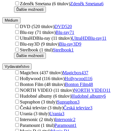
Zdeněk Smetana (6 titulov)
Zdeněk Smetana
6
Ďalšie možnosti
Médium
DVD (520 titulov)
DVD
520
Blu-ray (71 titulov)
Blu-ray
71
UltraHDBlu-ray (11 titulov)
UltraHDBlu-ray
11
Blu-ray3D (9 titulov)
Blu-ray3D
9
Steelbook (1 titul)
Steelbook
1
Ďalšie možnosti
Vydavateľstvo
Magicbox (437 titulov)
Magicbox
437
Hollywood (116 titulov)
Hollywood
116
Bonton Film (48 titulov)
Bonton Film
48
NORTH VIDEO (11 titulov)
NORTH VIDEO
11
Hudobné albumy (6 titulov)
Hudobné albumy
6
Supraphon (3 tituly)
Supraphon
3
Česká televize (3 tituly)
Česká televize
3
Urania (3 tituly)
Urania
3
Intersonic (2 tituly)
Intersonic
2
Paramount (1 titul)
Paramount
1