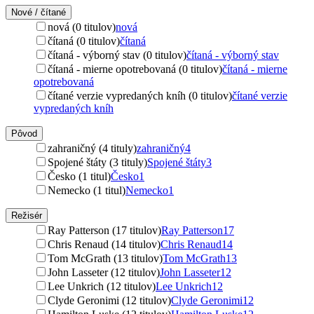
Nové / čítané
nová (0 titulov)
nová
čítaná (0 titulov)
čítaná
čítaná - výborný stav (0 titulov)
čítaná - výborný stav
čítaná - mierne opotrebovaná (0 titulov)
čítaná - mierne
opotrebovaná
čítané verzie vypredaných kníh (0 titulov)
čítané verzie
vypredaných kníh
Pôvod
zahraničný (4 tituly)
zahraničný
4
Spojené štáty (3 tituly)
Spojené štáty
3
Česko (1 titul)
Česko
1
Nemecko (1 titul)
Nemecko
1
Režisér
Ray Patterson (17 titulov)
Ray Patterson
17
Chris Renaud (14 titulov)
Chris Renaud
14
Tom McGrath (13 titulov)
Tom McGrath
13
John Lasseter (12 titulov)
John Lasseter
12
Lee Unkrich (12 titulov)
Lee Unkrich
12
Clyde Geronimi (12 titulov)
Clyde Geronimi
12