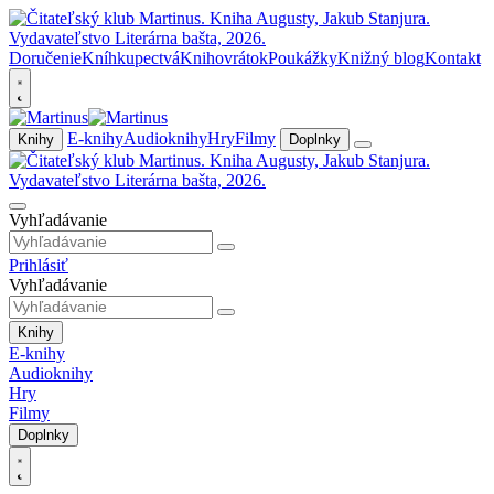
Doručenie
Kníhkupectvá
Knihovrátok
Poukážky
Knižný blog
Kontakt
E-knihy
Audioknihy
Hry
Filmy
Knihy
Doplnky
Vyhľadávanie
Prihlásiť
Vyhľadávanie
Knihy
E-knihy
Audioknihy
Hry
Filmy
Doplnky