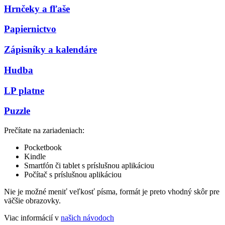
Hrnčeky a fľaše
Papiernictvo
Zápisníky a kalendáre
Hudba
LP platne
Puzzle
Prečítate na zariadeniach:
Pocketbook
Kindle
Smartfón či tablet s príslušnou aplikáciou
Počítač s príslušnou aplikáciou
Nie je možné meniť veľkosť písma, formát je preto vhodný skôr pre
väčšie obrazovky.
Viac informácií v
našich návodoch