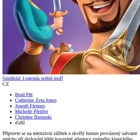
Sindibád: Legenda sedmi moří
CZ
Brad Pitt
Catherine Zeta-Jones
Joseph Fiennes
Michelle Pfeiffer
Christine Baranski
ďalší
Připravte se na intenzivní zážitek a skvělý humor provázený salvami
smíchu při sledování téhle kouzelné adaptace známého klasického