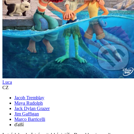
Luca
CZ
Jacob Tremblay
Maya Rudolph
Jack Dylan Grazer
Jim Gaffigan
Marco Barricelli
ďalší