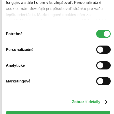
funguje, a stále ho pre vás zlepšovať. Personalizačné
cookies nám dovoľujú prispôsobovať stránku pre vašu
lepšiu orientáciu. Marketingové cookies nám zas
umožňujú zobrazenie relevantnej reklamy. Niektoré údaje
zdieľame aj s tretími stranami. Veľmi by nám pomohlo,
Výber
keby sme mohli používať všetky tieto cookies. Ďakujeme!
Potrebné
súhlasu
Personalizačné
Analytické
Marketingové
Zobraziť detaily
Coco