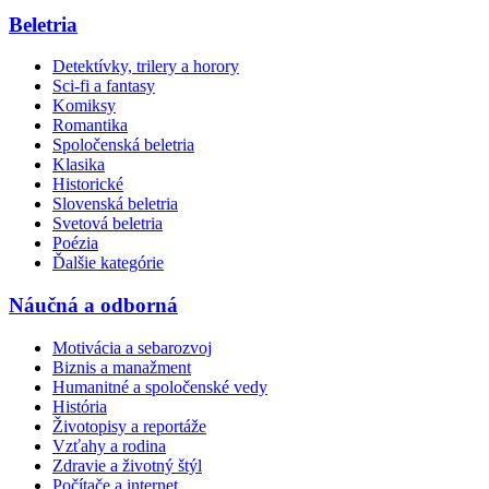
Beletria
Detektívky, trilery a horory
Sci-fi a fantasy
Komiksy
Romantika
Spoločenská beletria
Klasika
Historické
Slovenská beletria
Svetová beletria
Poézia
Ďalšie kategórie
Náučná a odborná
Motivácia a sebarozvoj
Biznis a manažment
Humanitné a spoločenské vedy
História
Životopisy a reportáže
Vzťahy a rodina
Zdravie a životný štýl
Počítače a internet