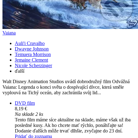
Vaiana
Auli'i Cravalho
Dwayne Johnson
Temuera Morrison
Jemaine Clement
Nicole Scherzinger
ďalší
Walt Disney Animation Studios uvádí dobrodružný film Odvážná
Vaiana: Legenda o konci světa o dospívající dívce, která směle
vyplouvá na Tichý oceán, aby zachránila svůj lid...
DVD film
8,19 €
Na sklade 2 ks
Tento film máme síce aktuálne na sklade, máme však už iba
posledné kusy. Ak ho chcete mať rýchlo, ponáhľajte sa!
Dodanie ďalších môže trvať dlhšie, zvyčajne do 23 dní.
Pridať do zoznamu