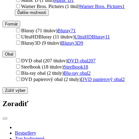
Manic D (1 titul)
Manic D
1
Warner Bros. Pictures (1 titul)
Warner Bros. Pictures
1
Ďalšie možnosti
Formát
Bluray (71 titulov)
Bluray
71
UltraHDBluray (11 titulov)
UltraHDBluray
11
Bluray3D (9 titulov)
Bluray3D
9
Obal
DVD obal (207 titulov)
DVD obal
207
Steelbook (18 titulov)
Steelbook
18
Blu-ray obal (2 tituly)
Blu-ray obal
2
DVD papierový obal (2 tituly)
DVD papierový obal
2
Zúžiť výber
Zoradiť
Bestsellery
Top hodnotené