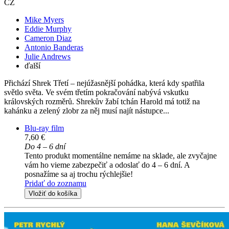
CZ
Mike Myers
Eddie Murphy
Cameron Diaz
Antonio Banderas
Julie Andrews
ďalší
Přichází Shrek Třetí – nejúžasnější pohádka, která kdy spatřila
světlo světa. Ve svém třetím pokračování nabývá vskutku
královských rozměrů. Shrekův žabí tchán Harold má totiž na
kahánku a zelený zlobr za něj musí najít nástupce...
Blu-ray film
7,60 €
Do 4 – 6 dní
Tento produkt momentálne nemáme na sklade, ale zvyčajne
vám ho vieme zabezpečiť a odoslať do 4 – 6 dní. A
posnažíme sa aj trochu rýchlejšie!
Pridať do zoznamu
Vložiť do košíka