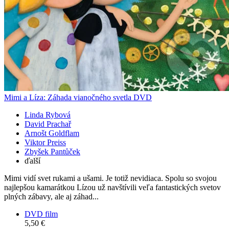
Mimi a Líza: Záhada vianočného svetla DVD
Linda Rybová
David Prachař
Arnošt Goldflam
Viktor Preiss
Zbyšek Pantůček
ďalší
Mimi vidí svet rukami a ušami. Je totiž nevidiaca. Spolu so svojou
najlepšou kamarátkou Lízou už navštívili veľa fantastických svetov
plných zábavy, ale aj záhad...
DVD film
5,50 €