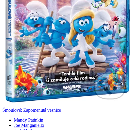
Šmoulové: Zapomenutá vesnice
Mandy Patinkin
Joe Manganiello