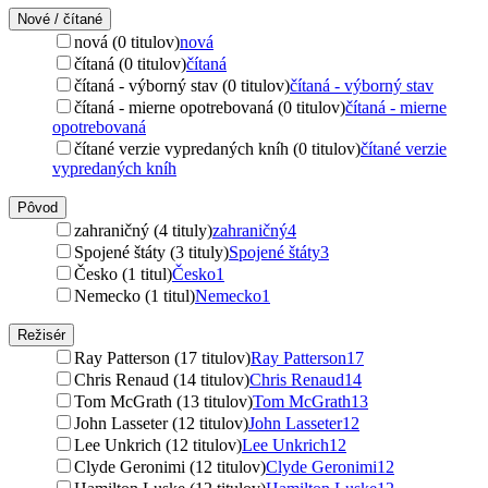
Nové / čítané
nová (0 titulov)
nová
čítaná (0 titulov)
čítaná
čítaná - výborný stav (0 titulov)
čítaná - výborný stav
čítaná - mierne opotrebovaná (0 titulov)
čítaná - mierne
opotrebovaná
čítané verzie vypredaných kníh (0 titulov)
čítané verzie
vypredaných kníh
Pôvod
zahraničný (4 tituly)
zahraničný
4
Spojené štáty (3 tituly)
Spojené štáty
3
Česko (1 titul)
Česko
1
Nemecko (1 titul)
Nemecko
1
Režisér
Ray Patterson (17 titulov)
Ray Patterson
17
Chris Renaud (14 titulov)
Chris Renaud
14
Tom McGrath (13 titulov)
Tom McGrath
13
John Lasseter (12 titulov)
John Lasseter
12
Lee Unkrich (12 titulov)
Lee Unkrich
12
Clyde Geronimi (12 titulov)
Clyde Geronimi
12