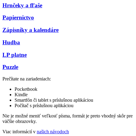
Hrnčeky a fľaše
Papiernictvo
Zápisníky a kalendáre
Hudba
LP platne
Puzzle
Prečítate na zariadeniach:
Pocketbook
Kindle
Smartfón či tablet s príslušnou aplikáciou
Počítač s príslušnou aplikáciou
Nie je možné meniť veľkosť písma, formát je preto vhodný skôr pre
väčšie obrazovky.
Viac informácií v
našich návodoch