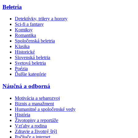
Beletria
Detektívky, trilery a horory
Sci-fi a fantasy
Komiksy
Romantika
Spoločenská beletria
Klasika
Historické
Slovenská beletria
Svetová beletria
Poézia
Ďalšie kategórie
Náučná a odborná
Motivácia a sebarozvoj
Biznis a manažment
Humanitné a spoločenské vedy
História
Životopisy a reportáže
Vzťahy a rodina
Zdravie a životný štýl
Počítače a internet