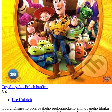
Toy Story 3. - Príbeh hračiek
CZ
Lee Unkrich
Tvůrci Disneyho pixarovského průkopnického animovaného trháku