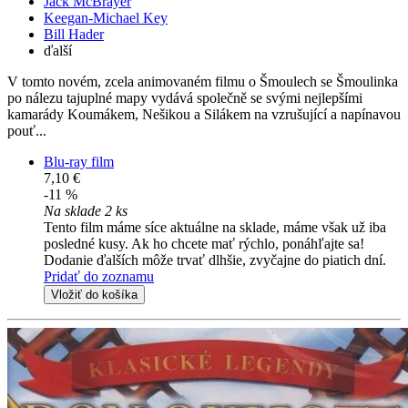
Jack McBrayer
Keegan-Michael Key
Bill Hader
ďalší
V tomto novém, zcela animovaném filmu o Šmoulech se Šmoulinka
po nálezu tajuplné mapy vydává společně se svými nejlepšími
kamarády Koumákem, Nešikou a Silákem na vzrušující a napínavou
pouť...
Blu-ray film
7,10 €
-11 %
Na sklade 2 ks
Tento film máme síce aktuálne na sklade, máme však už iba
posledné kusy. Ak ho chcete mať rýchlo, ponáhľajte sa!
Dodanie ďalších môže trvať dlhšie, zvyčajne do piatich dní.
Pridať do zoznamu
Vložiť do košíka