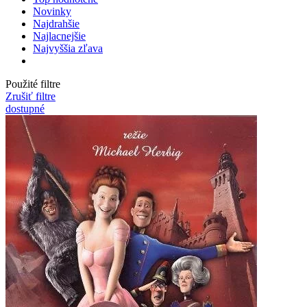
Novinky
Najdrahšie
Najlacnejšie
Najvyššia zľava
Použité filtre
Zrušiť filtre
dostupné