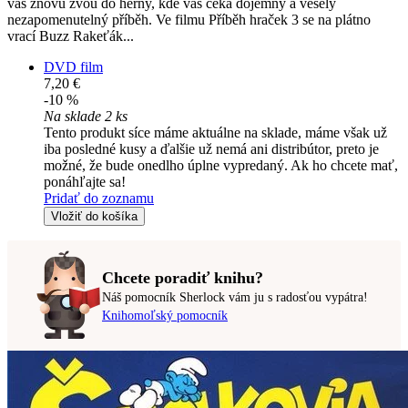
vás znovu zvou do herny, kde vás čeká dojemný a veselý
nezapomenutelný příběh. Ve filmu Příběh hraček 3 se na plátno
vrací Buzz Rakeťák...
DVD film
7,20 €
-10 %
Na sklade 2 ks
Tento produkt síce máme aktuálne na sklade, máme však už
iba posledné kusy a ďalšie už nemá ani distribútor, preto je
možné, že bude onedlho úplne vypredaný. Ak ho chcete mať,
ponáhľajte sa!
Pridať do zoznamu
Vložiť do košíka
Chcete poradiť knihu?
Náš pomocník Sherlock vám ju s radosťou vypátra!
Knihomoľský pomocník