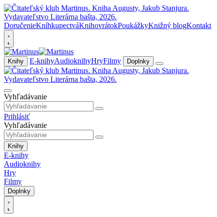
Doručenie
Kníhkupectvá
Knihovrátok
Poukážky
Knižný blog
Kontakt
E-knihy
Audioknihy
Hry
Filmy
Knihy
Doplnky
Vyhľadávanie
Prihlásiť
Vyhľadávanie
Knihy
E-knihy
Audioknihy
Hry
Filmy
Doplnky