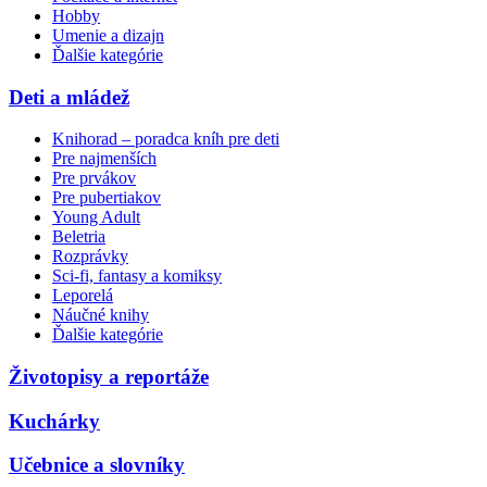
Hobby
Umenie a dizajn
Ďalšie kategórie
Deti a mládež
Knihorad – poradca kníh pre deti
Pre najmenších
Pre prvákov
Pre pubertiakov
Young Adult
Beletria
Rozprávky
Sci-fi, fantasy a komiksy
Leporelá
Náučné knihy
Ďalšie kategórie
Životopisy a reportáže
Kuchárky
Učebnice a slovníky