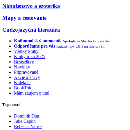
Náboženstvo a ezoterika
Mapy a cestovanie
Cudzojazyčná literatúra
Knihomoľský pomocník
Spýtajte sa Sherlocka, čo čítať
Odporúčame pre vás
Knižné tipy ušité na mieru vám
Všetky knihy
Knihy roka 2025
Bestsellery
Novinky
Pripravované
Akcie a zľavy
Kolekcie
BookTok
Mám záujem o titul
Top autori
Dominik Dán
Julie Caplin
Rebecca Yarros