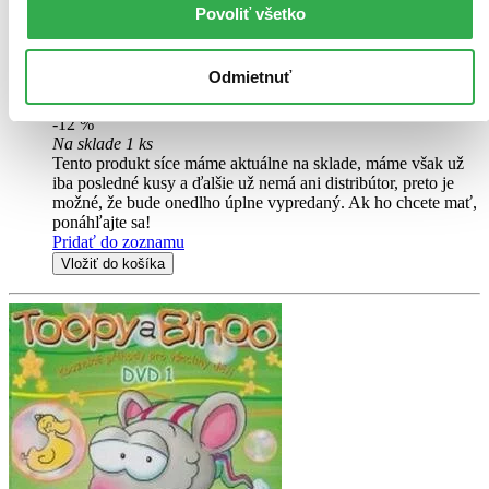
nových pohádek. Jak si poradí s porouchaným vlakem nebo
Povoliť všetko
mizejícím puntíkem? Potrápí ho poštovní holub a strašení? Pošťák
Pat se také vypraví na letní trh.
Odmietnuť
DVD film
7,50 €
-12 %
Na sklade 1 ks
Tento produkt síce máme aktuálne na sklade, máme však už
iba posledné kusy a ďalšie už nemá ani distribútor, preto je
možné, že bude onedlho úplne vypredaný. Ak ho chcete mať,
ponáhľajte sa!
Pridať do zoznamu
Vložiť do košíka