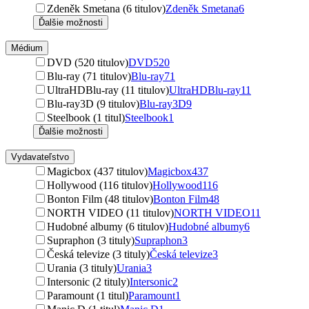
Zdeněk Smetana (6 titulov)
Zdeněk Smetana
6
Ďalšie možnosti
Médium
DVD (520 titulov)
DVD
520
Blu-ray (71 titulov)
Blu-ray
71
UltraHDBlu-ray (11 titulov)
UltraHDBlu-ray
11
Blu-ray3D (9 titulov)
Blu-ray3D
9
Steelbook (1 titul)
Steelbook
1
Ďalšie možnosti
Vydavateľstvo
Magicbox (437 titulov)
Magicbox
437
Hollywood (116 titulov)
Hollywood
116
Bonton Film (48 titulov)
Bonton Film
48
NORTH VIDEO (11 titulov)
NORTH VIDEO
11
Hudobné albumy (6 titulov)
Hudobné albumy
6
Supraphon (3 tituly)
Supraphon
3
Česká televize (3 tituly)
Česká televize
3
Urania (3 tituly)
Urania
3
Intersonic (2 tituly)
Intersonic
2
Paramount (1 titul)
Paramount
1