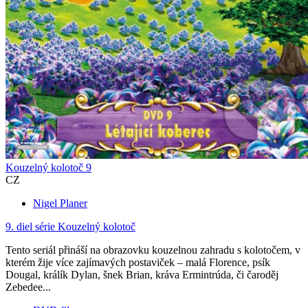
Kouzelný kolotoč 9
CZ
Nigel Planer
9. diel série
Kouzelný kolotoč
Tento seriál přináší na obrazovku kouzelnou zahradu s kolotočem, v
kterém žije více zajímavých postaviček – malá Florence, psík
Dougal, králík Dylan, šnek Brian, kráva Ermintrúda, či čaroděj
Zebedee...