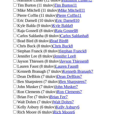
Hamilton Luske (12 titulov)
Hamilton Luske
12
Tim Burton (11 titulov)
Tim Burton
11
Mike Mitchell (11 titulov)
Mike Mitchell
11
Pierre Coffin (11 titulov)
Pierre Coffin
11
Eric Darnell (10 titulov)
Eric Darnell
10
Kyle Balda (9 titulov)
Kyle Balda
9
Raja Gosnell (8 titulov)
Raja Gosnell
8
Carlos Saldanha (8 titulov)
Carlos Saldanha
8
Brad Bird (8 titulov)
Brad Bird
8
Chris Buck (8 titulov)
Chris Buck
8
Stephan Franck (8 titulov)
Stephan Franck
8
Jennifer Lee (8 titulov)
Jennifer Lee
8
Jayson Thiessen (8 titulov)
Jayson Thiessen
8
Lauren Faust (8 titulov)
Lauren Faust
8
Kenneth Branagh (7 titulov)
Kenneth Branagh
7
Dean DeBlois (7 titulov)
Dean DeBlois
7
Ben Sharpsteen (7 titulov)
Ben Sharpsteen
7
John Musker (7 titulov)
John Musker
7
Ron Clements (7 titulov)
Ron Clements
7
Brian Fee (7 titulov)
Brian Fee
7
Walt Dohrn (7 titulov)
Walt Dohrn
7
Kelly Asbury (6 titulov)
Kelly Asbury
6
Rich Moore (6 titulov)
Rich Moore
6