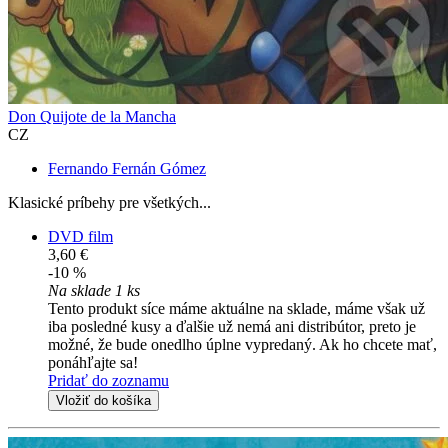
Don Quijote de la Mancha
CZ
Fernando Fernán Gómez
Klasické príbehy pre všetkých...
DVD film
3,60 €
-10 %
Na sklade 1 ks
Tento produkt síce máme aktuálne na sklade, máme však už
iba posledné kusy a ďalšie už nemá ani distribútor, preto je
možné, že bude onedlho úplne vypredaný. Ak ho chcete mať,
ponáhľajte sa!
Pridať do zoznamu
Vložiť do košíka