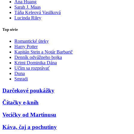
Ana Huang
Sarah J. Maas
Táňa Keleová Vasilková
Lucinda Riley
Top série
Romantické úteky
Harry Potter
Kapitán Stein a Notár Barbarič
Denník odvážneho bojka
Krimi Dominika Dána
Učím sa rozprávať
Duna
Smradi
Darčekové poukážky
Čítačky e-kníh
Vecičky od Martinusu
Káva, čaj a pochutiny