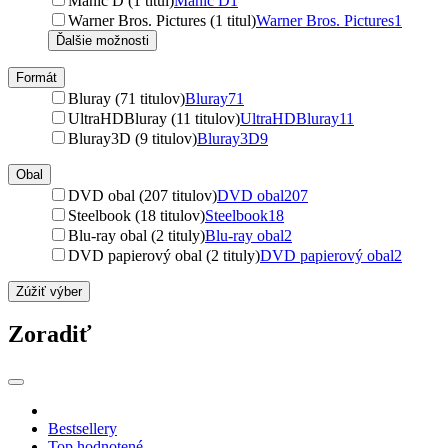
Manic D (1 titul)
Manic D
1
Warner Bros. Pictures (1 titul)
Warner Bros. Pictures
1
Ďalšie možnosti
Formát
Bluray (71 titulov)
Bluray
71
UltraHDBluray (11 titulov)
UltraHDBluray
11
Bluray3D (9 titulov)
Bluray3D
9
Obal
DVD obal (207 titulov)
DVD obal
207
Steelbook (18 titulov)
Steelbook
18
Blu-ray obal (2 tituly)
Blu-ray obal
2
DVD papierový obal (2 tituly)
DVD papierový obal
2
Zúžiť výber
Zoradiť
Bestsellery
Top hodnotené