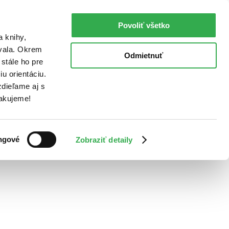
Povoliť všetko
a knihy,
ovala. Okrem
Odmietnuť
stále ho pre
u orientáciu.
dieľame aj s
Ďakujeme!
ngové
Zobraziť detaily