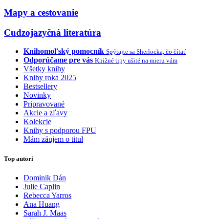
Mapy a cestovanie
Cudzojazyčná literatúra
Knihomoľský pomocník
Spýtajte sa Sherlocka, čo čítať
Odporúčame pre vás
Knižné tipy ušité na mieru vám
Všetky knihy
Knihy roka 2025
Bestsellery
Novinky
Pripravované
Akcie a zľavy
Kolekcie
Knihy s podporou FPU
Mám záujem o titul
Top autori
Dominik Dán
Julie Caplin
Rebecca Yarros
Ana Huang
Sarah J. Maas