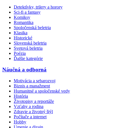
Detektívky, trilery a horory
Sci-fi a fantasy
Komiksy
Romantika
Spoločenská beletria
Klasika
Historické
Slovenská beletria
Svetová beletria
Poézia
Ďalšie kategórie
Náučná a odborná
Motivácia a sebarozvoj
Biznis a manažment
Humanitné a spoločenské vedy
História
Životopisy a reportáže
Vzťahy a rodina
Zdravie a životný štýl
Počítače a internet
Hobby
Umenie a dizajn