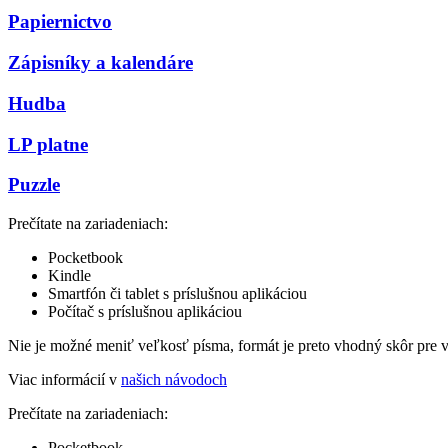
Papiernictvo
Zápisníky a kalendáre
Hudba
LP platne
Puzzle
Prečítate na zariadeniach:
Pocketbook
Kindle
Smartfón či tablet s príslušnou aplikáciou
Počítač s príslušnou aplikáciou
Nie je možné meniť veľkosť písma, formát je preto vhodný skôr pre 
Viac informácií v
našich návodoch
Prečítate na zariadeniach:
Pocketbook