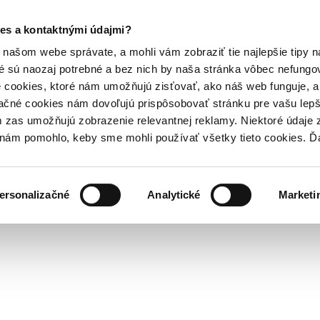
es a kontaktnými údajmi?
našom webe správate, a mohli vám zobraziť tie najlepšie tipy n
é sú naozaj potrebné a bez nich by naša stránka vôbec nefung
 cookies, ktoré nám umožňujú zisťovať, ako náš web funguje, a 
ačné cookies nám dovoľujú prispôsobovať stránku pre vašu lepši
zas umožňujú zobrazenie relevantnej reklamy. Niektoré údaje z
y nám pomohlo, keby sme mohli používať všetky tieto cookies. 
ersonalizačné
Analytické
Marketi