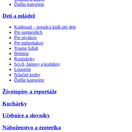
Ďalšie kategórie
Deti a mládež
Knihorad – poradca kníh pre deti
Pre najmenších
Pre prvákov
Pre pubertiakov
Young Adult
Beletria
Rozprávky
Sci-fi, fantasy a komiksy
Leporelá
Náučné knihy
Ďalšie kategórie
Životopisy a reportáže
Kuchárky
Učebnice a slovníky
Náboženstvo a ezoterika