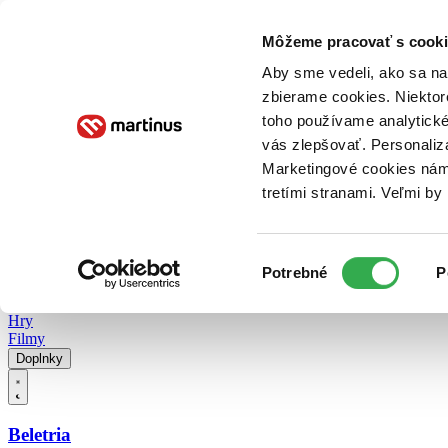
Doručenie
Kníhkupectvá
Knihovrátok
Poukážky
Knižný blog
Kontakt
Môžeme pracovať s cooki
Aby sme vedeli, ako sa na 
zbierame cookies. Niektor
E-knihy
Audioknihy
Hry
Filmy
Knihy
Doplnky
toho používame analytické
vás zlepšovať. Personaliz
Vyhľadávanie
Marketingové cookies nám 
tretími stranami. Veľmi b
Prihlásiť
Vyhľadávanie
Výber
Knihy
Potrebné
P
súhlasu
E-knihy
Audioknihy
Hry
Filmy
Doplnky
Beletria