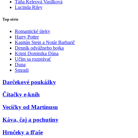
Táňa Keleová Vasilková
Lucinda Riley
Top série
Romantické úteky
Harry Potter
Kapitán Stein a Notár Barbarič
Denník odvážneho bojka
Krimi Dominika Dána
Učím sa rozprávať
Duna
Smradi
Darčekové poukážky
Čítačky e-kníh
Vecičky od Martinusu
Káva, čaj a pochutiny
Hrnčeky a fľaše