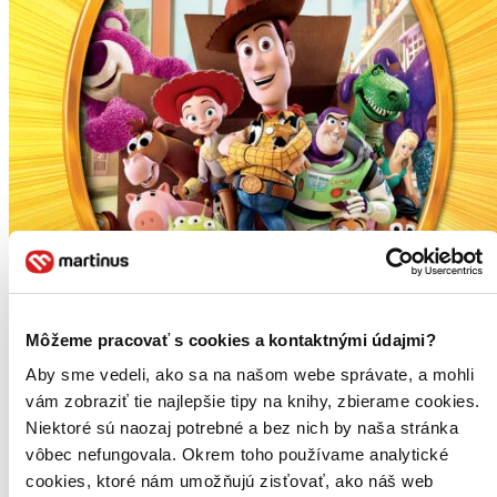
Môžeme pracovať s cookies a kontaktnými údajmi?
Aby sme vedeli, ako sa na našom webe správate, a mohli
vám zobraziť tie najlepšie tipy na knihy, zbierame cookies.
Niektoré sú naozaj potrebné a bez nich by naša stránka
Toy story 3.: Příběh hraček
CZ
vôbec nefungovala. Okrem toho používame analytické
cookies, ktoré nám umožňujú zisťovať, ako náš web
Lee Unkrich