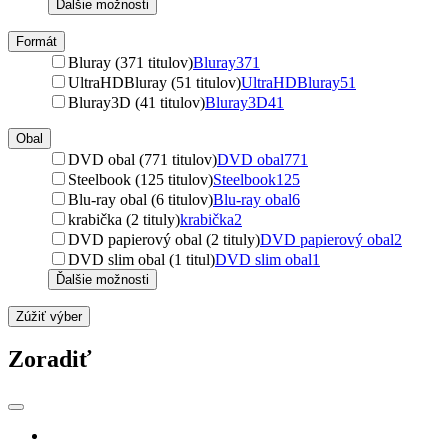
Ďalšie možnosti
Formát
Bluray (371 titulov)
Bluray
371
UltraHDBluray (51 titulov)
UltraHDBluray
51
Bluray3D (41 titulov)
Bluray3D
41
Obal
DVD obal (771 titulov)
DVD obal
771
Steelbook (125 titulov)
Steelbook
125
Blu-ray obal (6 titulov)
Blu-ray obal
6
krabička (2 tituly)
krabička
2
DVD papierový obal (2 tituly)
DVD papierový obal
2
DVD slim obal (1 titul)
DVD slim obal
1
Ďalšie možnosti
Zúžiť výber
Zoradiť