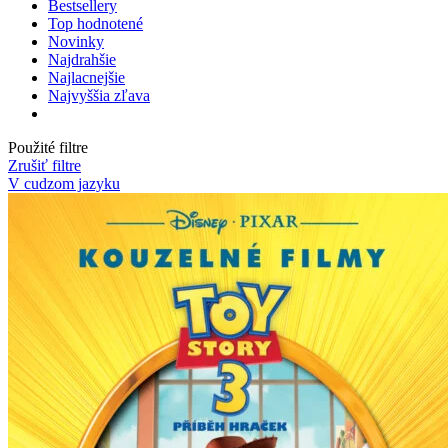
Bestsellery
Top hodnotené
Novinky
Najdrahšie
Najlacnejšie
Najvyššia zľava
Použité filtre
Zrušiť filtre
V cudzom jazyku