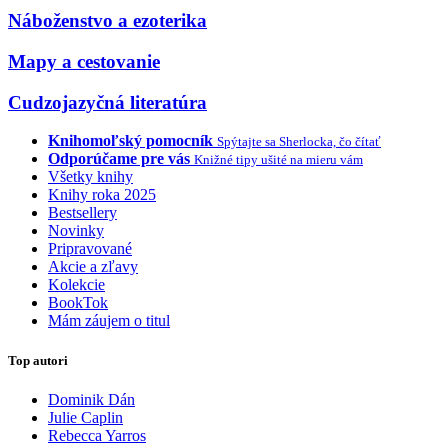
Náboženstvo a ezoterika
Mapy a cestovanie
Cudzojazyčná literatúra
Knihomoľský pomocník
Spýtajte sa Sherlocka, čo čítať
Odporúčame pre vás
Knižné tipy ušité na mieru vám
Všetky knihy
Knihy roka 2025
Bestsellery
Novinky
Pripravované
Akcie a zľavy
Kolekcie
BookTok
Mám záujem o titul
Top autori
Dominik Dán
Julie Caplin
Rebecca Yarros