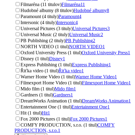
Filmaréna (11 titulov)
Filmaréna
11
Hudobné albumy (8 titulov)
Hudobné albumy
8
Paramount (4 tituly)
Paramount
4
Intersonic (4 tituly)
Intersonic
4
Universal Pictures (3 tituly)
Universal Pictures
3
Universal Music (2 tituly)
Universal Music
2
PB Publishing (2 tituly)
PB Publishing
2
NORTH VIDEO (1 titul)
NORTH VIDEO
1
Oxford University Press (1 titul)
Oxford University Press
1
Disney (1 titul)
Disney
1
Express Publishing (1 titul)
Express Publishing
1
Řiťka video (1 titul)
Řiťka video
1
Warner Home Video (1 titul)
Warner Home Video
1
Filmexport Home Video (1 titul)
Filmexport Home Video
1
Mido film (1 titul)
Mido film
1
Gardners (1 titul)
Gardners
1
DreamWorks Animation (1 titul)
DreamWorks Animation
1
Entertainment One (1 titul)
Entertainment One
1
Hit (1 titul)
Hit
1
Fox 2000 Pictures (1 titul)
Fox 2000 Pictures
1
COMFY PRODUCTION, s.r.o. (1 titul)
COMFY
PRODUCTION, s.r.o.
1