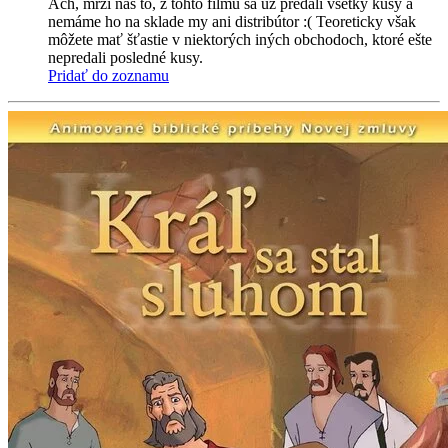
Ach, mrzí nás to, z tohto filmu sa už predali všetky kusy a
nemáme ho na sklade my ani distribútor :( Teoreticky však
môžete mať šťastie v niektorých iných obchodoch, ktoré ešte
nepredali posledné kusy.
Pridať do zoznamu