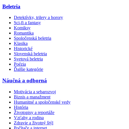
Beletria
Detektívky, trilery a horory
Sci-fi a fantasy
Komiksy
Romantika
Spoločenská beletria
Klasika
Historické
Slovenská beletria
Svetová beletria
Poézia
Ďalšie kategórie
Náučná a odborná
Motivácia a sebarozvoj
Biznis a manažment
Humanitné a spoločenské vedy
História
Životopisy a reportáže
Vzťahy a rodina
Zdravie a životný štýl
Počítače a internet