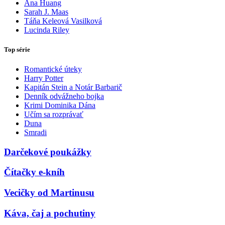
Ana Huang
Sarah J. Maas
Táňa Keleová Vasilková
Lucinda Riley
Top série
Romantické úteky
Harry Potter
Kapitán Stein a Notár Barbarič
Denník odvážneho bojka
Krimi Dominika Dána
Učím sa rozprávať
Duna
Smradi
Darčekové poukážky
Čítačky e-kníh
Vecičky od Martinusu
Káva, čaj a pochutiny