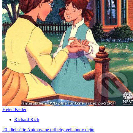
Helen Keller
Richard Rich
20. diel série
Animované príbehy velikánov dejín