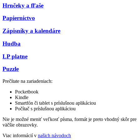
Hrnčeky a fľaše
Papiernictvo
Zápisníky a kalendáre
Hudba
LP platne
Puzzle
Prečítate na zariadeniach:
Pocketbook
Kindle
Smartfón či tablet s príslušnou aplikáciou
Počítač s príslušnou aplikáciou
Nie je možné meniť veľkosť písma, formát je preto vhodný skôr pre
väčšie obrazovky.
Viac informácií v
našich návodoch