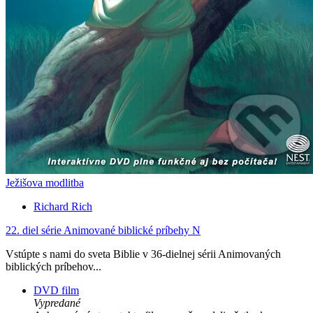
Ježišova modlitba
Richard Rich
22. diel série
Animované biblické príbehy N
Vstúpte s nami do sveta Biblie v 36-dielnej sérii Animovaných
biblických príbehov...
DVD film
Vypredané