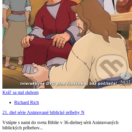
Kráľ sa stal sluhom
Richard Rich
21. diel série
Animované biblické príbehy N
Vstúpte s nami do sveta Biblie v 36-dielnej sérii Animovaných
biblických príbehov...