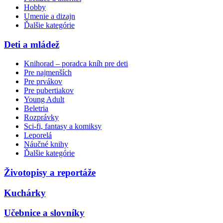
Hobby
Umenie a dizajn
Ďalšie kategórie
Deti a mládež
Knihorad – poradca kníh pre deti
Pre najmenších
Pre prvákov
Pre pubertiakov
Young Adult
Beletria
Rozprávky
Sci-fi, fantasy a komiksy
Leporelá
Náučné knihy
Ďalšie kategórie
Životopisy a reportáže
Kuchárky
Učebnice a slovníky