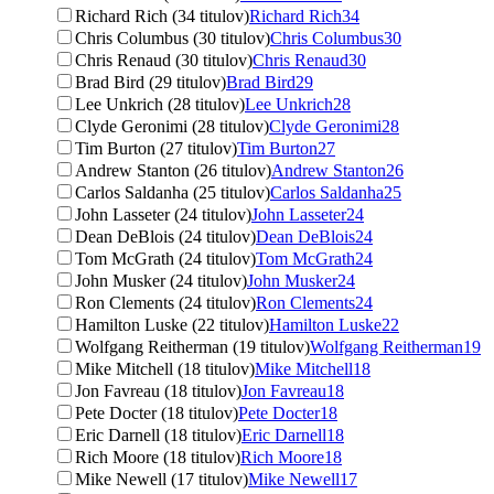
Richard Rich (34 titulov)
Richard Rich
34
Chris Columbus (30 titulov)
Chris Columbus
30
Chris Renaud (30 titulov)
Chris Renaud
30
Brad Bird (29 titulov)
Brad Bird
29
Lee Unkrich (28 titulov)
Lee Unkrich
28
Clyde Geronimi (28 titulov)
Clyde Geronimi
28
Tim Burton (27 titulov)
Tim Burton
27
Andrew Stanton (26 titulov)
Andrew Stanton
26
Carlos Saldanha (25 titulov)
Carlos Saldanha
25
John Lasseter (24 titulov)
John Lasseter
24
Dean DeBlois (24 titulov)
Dean DeBlois
24
Tom McGrath (24 titulov)
Tom McGrath
24
John Musker (24 titulov)
John Musker
24
Ron Clements (24 titulov)
Ron Clements
24
Hamilton Luske (22 titulov)
Hamilton Luske
22
Wolfgang Reitherman (19 titulov)
Wolfgang Reitherman
19
Mike Mitchell (18 titulov)
Mike Mitchell
18
Jon Favreau (18 titulov)
Jon Favreau
18
Pete Docter (18 titulov)
Pete Docter
18
Eric Darnell (18 titulov)
Eric Darnell
18
Rich Moore (18 titulov)
Rich Moore
18
Mike Newell (17 titulov)
Mike Newell
17