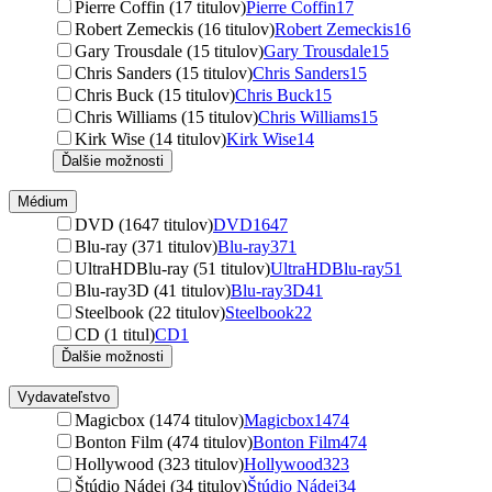
Pierre Coffin (17 titulov)
Pierre Coffin
17
Robert Zemeckis (16 titulov)
Robert Zemeckis
16
Gary Trousdale (15 titulov)
Gary Trousdale
15
Chris Sanders (15 titulov)
Chris Sanders
15
Chris Buck (15 titulov)
Chris Buck
15
Chris Williams (15 titulov)
Chris Williams
15
Kirk Wise (14 titulov)
Kirk Wise
14
Ďalšie možnosti
Médium
DVD (1647 titulov)
DVD
1647
Blu-ray (371 titulov)
Blu-ray
371
UltraHDBlu-ray (51 titulov)
UltraHDBlu-ray
51
Blu-ray3D (41 titulov)
Blu-ray3D
41
Steelbook (22 titulov)
Steelbook
22
CD (1 titul)
CD
1
Ďalšie možnosti
Vydavateľstvo
Magicbox (1474 titulov)
Magicbox
1474
Bonton Film (474 titulov)
Bonton Film
474
Hollywood (323 titulov)
Hollywood
323
Štúdio Nádej (34 titulov)
Štúdio Nádej
34