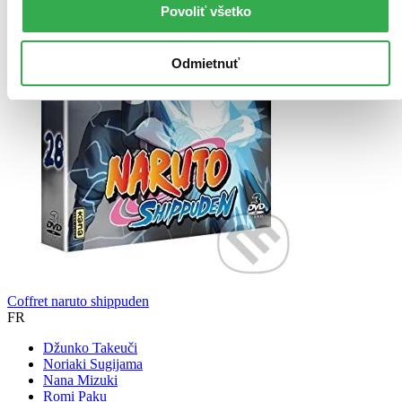
Povoliť všetko
Odmietnuť
Coffret naruto shippuden
FR
Džunko Takeuči
Noriaki Sugijama
Nana Mizuki
Romi Paku