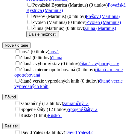
Považská Bystrica (Martinus) (0 titulov)
Považská
Bystrica (Martinus)
Prešov (Martinus) (0 titulov)
Prešov (Martinus)
Zvolen (Martinus) (0 titulov)
Zvolen (Martinus)
Žilina (Martinus) (0 titulov)
Žilina (Martinus)
Ďalšie možnosti
Nové / čítané
nová (0 titulov)
nová
čítaná (0 titulov)
čítaná
čítaná - výborný stav (0 titulov)
čítaná - výborný stav
čítaná - mierne opotrebovaná (0 titulov)
čítaná - mierne
opotrebovaná
čítané verzie vypredaných kníh (0 titulov)
čítané verzie
vypredaných kníh
Pôvod
zahraničný (13 titulov)
zahraničný
13
Spojené štáty (12 titulov)
Spojené štáty
12
Rusko (1 titul)
Rusko
1
Režisér
David Yates (42 titulov)
David Yates
42