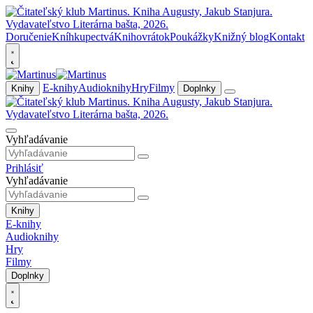
Doručenie
Kníhkupectvá
Knihovrátok
Poukážky
Knižný blog
Kontakt
E-knihy
Audioknihy
Hry
Filmy
Knihy
Doplnky
Vyhľadávanie
Prihlásiť
Vyhľadávanie
Knihy
E-knihy
Audioknihy
Hry
Filmy
Doplnky