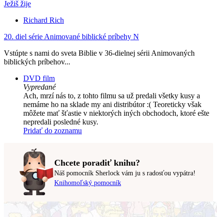
Ježiš žije
Richard Rich
20. diel série
Animované biblické príbehy N
Vstúpte s nami do sveta Biblie v 36-dielnej sérii Animovaných
biblických príbehov...
DVD film
Vypredané
Ach, mrzí nás to, z tohto filmu sa už predali všetky kusy a
nemáme ho na sklade my ani distribútor :( Teoreticky však
môžete mať šťastie v niektorých iných obchodoch, ktoré ešte
nepredali posledné kusy.
Pridať do zoznamu
Chcete poradiť knihu?
Náš pomocník Sherlock vám ju s radosťou vypátra!
Knihomoľský pomocník