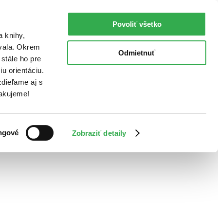
Povoliť všetko
a knihy,
ovala. Okrem
Odmietnuť
stále ho pre
u orientáciu.
dieľame aj s
Ďakujeme!
ngové
Zobraziť detaily