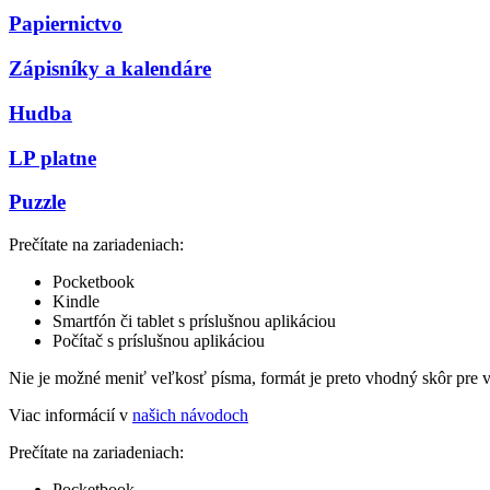
Papiernictvo
Zápisníky a kalendáre
Hudba
LP platne
Puzzle
Prečítate na zariadeniach:
Pocketbook
Kindle
Smartfón či tablet s príslušnou aplikáciou
Počítač s príslušnou aplikáciou
Nie je možné meniť veľkosť písma, formát je preto vhodný skôr pre 
Viac informácií v
našich návodoch
Prečítate na zariadeniach:
Pocketbook