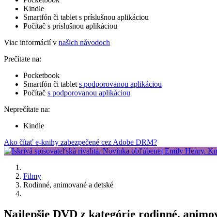
Kindle
Smartfón či tablet s príslušnou aplikáciou
Počítač s príslušnou aplikáciou
Viac informácií v
našich návodoch
Prečítate na:
Pocketbook
Smartfón či tablet
s podporovanou aplikáciou
Počítač
s podporovanou aplikáciou
Neprečítate na:
Kindle
Ako čítať e-knihy zabezpečené cez Adobe DRM?
Filmy
Rodinné, animované a detské
Najlepšie DVD z kategórie rodinné, animo