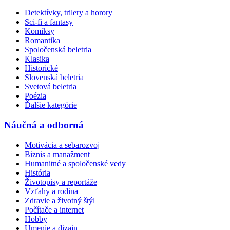
Detektívky, trilery a horory
Sci-fi a fantasy
Komiksy
Romantika
Spoločenská beletria
Klasika
Historické
Slovenská beletria
Svetová beletria
Poézia
Ďalšie kategórie
Náučná a odborná
Motivácia a sebarozvoj
Biznis a manažment
Humanitné a spoločenské vedy
História
Životopisy a reportáže
Vzťahy a rodina
Zdravie a životný štýl
Počítače a internet
Hobby
Umenie a dizajn