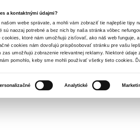
es a kontaktnými údajmi?
našom webe správate, a mohli vám zobraziť tie najlepšie tipy n
é sú naozaj potrebné a bez nich by naša stránka vôbec nefung
 cookies, ktoré nám umožňujú zisťovať, ako náš web funguje, a 
ačné cookies nám dovoľujú prispôsobovať stránku pre vašu lepši
zas umožňujú zobrazenie relevantnej reklamy. Niektoré údaje z
y nám pomohlo, keby sme mohli používať všetky tieto cookies. 
ersonalizačné
Analytické
Marketi