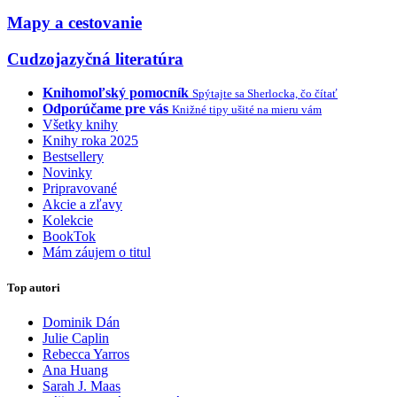
Mapy a cestovanie
Cudzojazyčná literatúra
Knihomoľský pomocník
Spýtajte sa Sherlocka, čo čítať
Odporúčame pre vás
Knižné tipy ušité na mieru vám
Všetky knihy
Knihy roka 2025
Bestsellery
Novinky
Pripravované
Akcie a zľavy
Kolekcie
BookTok
Mám záujem o titul
Top autori
Dominik Dán
Julie Caplin
Rebecca Yarros
Ana Huang
Sarah J. Maas