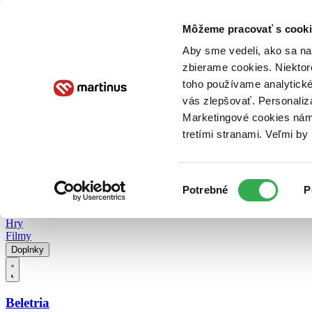
Doručenie
Kníhkupectvá
Knihovrátok
Poukážky
Knižný blog
Kontakt
Môžeme pracovať s cooki
Aby sme vedeli, ako sa na 
zbierame cookies. Niektor
E-knihy
Audioknihy
Hry
Filmy
Knihy
Doplnky
toho používame analytické
vás zlepšovať. Personaliz
Vyhľadávanie
Marketingové cookies nám 
tretími stranami. Veľmi b
Prihlásiť
Vyhľadávanie
Výber
Knihy
Potrebné
P
súhlasu
E-knihy
Audioknihy
Hry
Filmy
Doplnky
Beletria