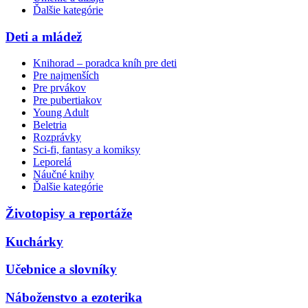
Ďalšie kategórie
Deti a mládež
Knihorad – poradca kníh pre deti
Pre najmenších
Pre prvákov
Pre pubertiakov
Young Adult
Beletria
Rozprávky
Sci-fi, fantasy a komiksy
Leporelá
Náučné knihy
Ďalšie kategórie
Životopisy a reportáže
Kuchárky
Učebnice a slovníky
Náboženstvo a ezoterika