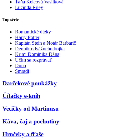
Táňa Keleová Vasilková
Lucinda Riley
Top série
Romantické úteky
Harry Potter
Kapitán Stein a Notár Barbarič
Denník odvážneho bojka
Krimi Dominika Dána
Učím sa rozprávať
Duna
Smradi
Darčekové poukážky
Čítačky e-kníh
Vecičky od Martinusu
Káva, čaj a pochutiny
Hrnčeky a fľaše