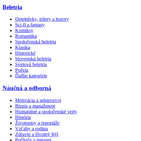
Beletria
Detektívky, trilery a horory
Sci-fi a fantasy
Komiksy
Romantika
Spoločenská beletria
Klasika
Historické
Slovenská beletria
Svetová beletria
Poézia
Ďalšie kategórie
Náučná a odborná
Motivácia a sebarozvoj
Biznis a manažment
Humanitné a spoločenské vedy
História
Životopisy a reportáže
Vzťahy a rodina
Zdravie a životný štýl
Počítače a internet