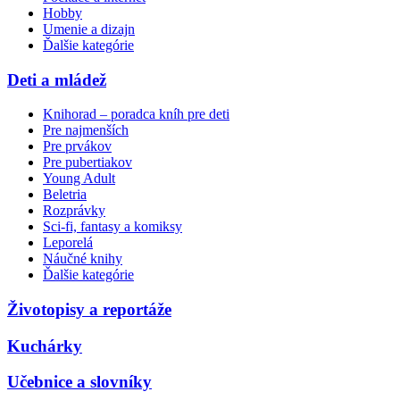
Hobby
Umenie a dizajn
Ďalšie kategórie
Deti a mládež
Knihorad – poradca kníh pre deti
Pre najmenších
Pre prvákov
Pre pubertiakov
Young Adult
Beletria
Rozprávky
Sci-fi, fantasy a komiksy
Leporelá
Náučné knihy
Ďalšie kategórie
Životopisy a reportáže
Kuchárky
Učebnice a slovníky