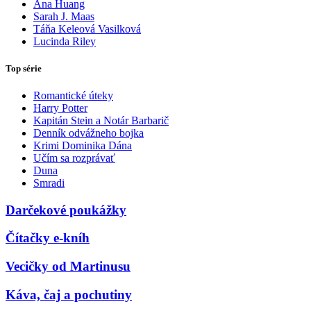
Ana Huang
Sarah J. Maas
Táňa Keleová Vasilková
Lucinda Riley
Top série
Romantické úteky
Harry Potter
Kapitán Stein a Notár Barbarič
Denník odvážneho bojka
Krimi Dominika Dána
Učím sa rozprávať
Duna
Smradi
Darčekové poukážky
Čítačky e-kníh
Vecičky od Martinusu
Káva, čaj a pochutiny