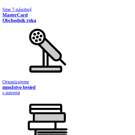
Sme 7-násobný
MasterCard
Obchodník roka
Organizujeme
množstvo besied
s autormi