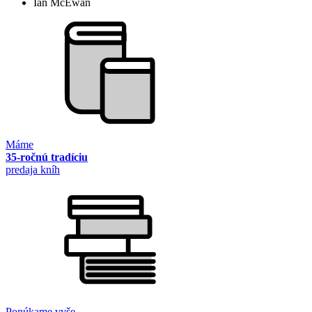
Ian McEwan
Máme
35-ročnú tradíciu
predaja kníh
Ponúkame vyše