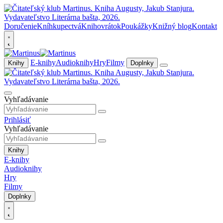
Doručenie
Kníhkupectvá
Knihovrátok
Poukážky
Knižný blog
Kontakt
E-knihy
Audioknihy
Hry
Filmy
Knihy
Doplnky
Vyhľadávanie
Prihlásiť
Vyhľadávanie
Knihy
E-knihy
Audioknihy
Hry
Filmy
Doplnky