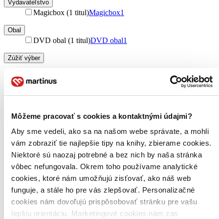
Vydavateľstvo
Magicbox (1 titul)
Magicbox
1
Obal
DVD obal (1 titul)
DVD obal
1
Zúžiť výber
Zoradiť
Môžeme pracovať s cookies a kontaktnými údajmi?
Bestsellery
Aby sme vedeli, ako sa na našom webe správate, a mohli
Top hodnotené
Novinky
vám zobraziť tie najlepšie tipy na knihy, zbierame cookies.
Najdrahšie
Niektoré sú naozaj potrebné a bez nich by naša stránka
Najlacnejšie
vôbec nefungovala. Okrem toho používame analytické
Najvyššia zľava
cookies, ktoré nám umožňujú zisťovať, ako náš web
funguje, a stále ho pre vás zlepšovať. Personalizačné
Použité filtre
cookies nám dovoľujú prispôsobovať stránku pre vašu
Zrušiť filtre
DVD
Režisér Alex Mann
lepšiu orientáciu. Marketingové cookies nám zas