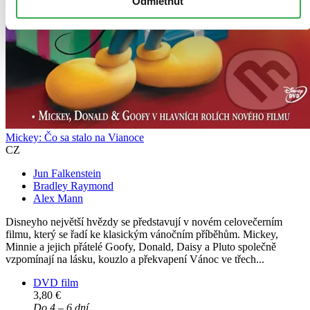
Odmietnuť
Mickey: Čo sa stalo na Vianoce
CZ
Jun Falkenstein
Bradley Raymond
Alex Mann
Disneyho největší hvězdy se představují v novém celovečerním
filmu, který se řadí ke klasickým vánočním příběhům. Mickey,
Minnie a jejich přátelé Goofy, Donald, Daisy a Pluto společně
vzpomínají na lásku, kouzlo a překvapení Vánoc ve třech...
DVD film
3,80 €
Do 4 – 6 dní