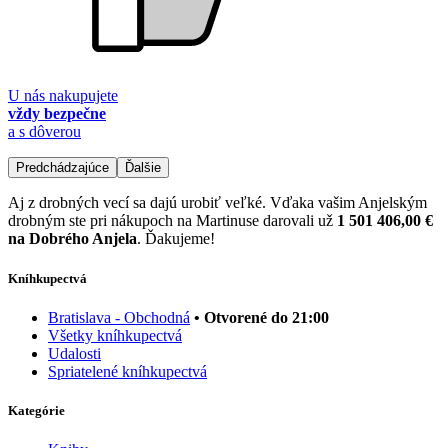
U nás nakupujete
vždy bezpečne
a s dôverou
Predchádzajúce
Ďalšie
Aj z drobných vecí sa dajú urobiť veľké. Vďaka vašim Anjelským
drobným ste pri nákupoch na Martinuse darovali už
1 501 406,00 €
na Dobrého Anjela
. Ďakujeme!
Kníhkupectvá
Bratislava - Obchodná
• Otvorené do 21:00
Všetky kníhkupectvá
Udalosti
Spriatelené kníhkupectvá
Kategórie