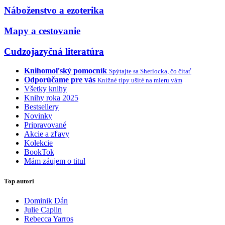
Náboženstvo a ezoterika
Mapy a cestovanie
Cudzojazyčná literatúra
Knihomoľský pomocník
Spýtajte sa Sherlocka, čo čítať
Odporúčame pre vás
Knižné tipy ušité na mieru vám
Všetky knihy
Knihy roka 2025
Bestsellery
Novinky
Pripravované
Akcie a zľavy
Kolekcie
BookTok
Mám záujem o titul
Top autori
Dominik Dán
Julie Caplin
Rebecca Yarros