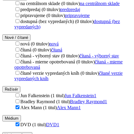
na centrálnom sklade (0 titulov)
na centrálnom sklade
predpredaj (0 titulov)
predpredaj
pripravujeme (0 titulov)
pripravujeme
dostupná (bez vypredaných) (0 titulov)
dostupná (bez
vypredaných)
Nové / čítané
nová (0 titulov)
nová
čítaná (0 titulov)
čítaná
čítaná - výborný stav (0 titulov)
čítaná - výborný stav
čítaná - mierne opotrebovaná (0 titulov)
čítaná - mierne
opotrebovaná
čítané verzie vypredaných kníh (0 titulov)
čítané verzie
vypredaných kníh
Režisér
Jun Falkenstein (1 titul)
Jun Falkenstein
1
Bradley Raymond (1 titul)
Bradley Raymond
1
Alex Mann (1 titul)
Alex Mann
1
Médium
DVD (1 titul)
DVD
1