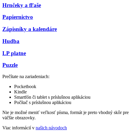
Hrnčeky a fľaše
Papiernictvo
Zápisníky a kalendáre
Hudba
LP platne
Puzzle
Prečítate na zariadeniach:
Pocketbook
Kindle
Smartfón či tablet s príslušnou aplikáciou
Počítač s príslušnou aplikáciou
Nie je možné meniť veľkosť písma, formát je preto vhodný skôr pre
väčšie obrazovky.
Viac informácií v
našich návodoch