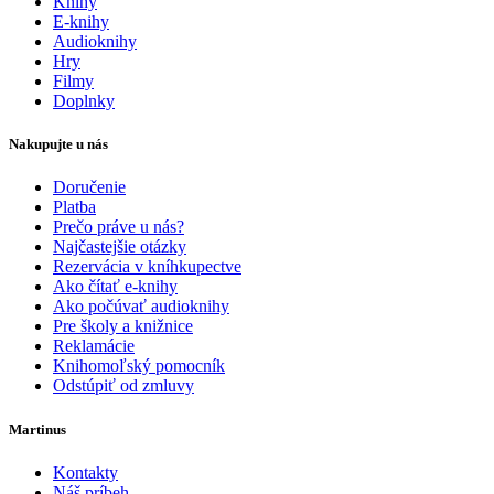
Knihy
E-knihy
Audioknihy
Hry
Filmy
Doplnky
Nakupujte u nás
Doručenie
Platba
Prečo práve u nás?
Najčastejšie otázky
Rezervácia v kníhkupectve
Ako čítať e-knihy
Ako počúvať audioknihy
Pre školy a knižnice
Reklamácie
Knihomoľský pomocník
Odstúpiť od zmluvy
Martinus
Kontakty
Náš príbeh