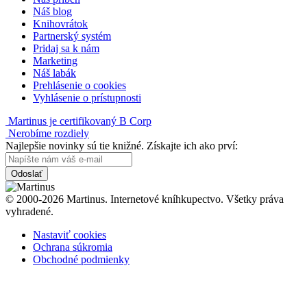
Náš blog
Knihovrátok
Partnerský systém
Pridaj sa k nám
Marketing
Náš labák
Prehlásenie o cookies
Vyhlásenie o prístupnosti
Martinus je certifikovaný B Corp
Nerobíme rozdiely
Najlepšie novinky sú tie knižné. Získajte ich ako prví:
Odoslať
© 2000-2026 Martinus. Internetové kníhkupectvo. Všetky práva
vyhradené.
Nastaviť cookies
Ochrana súkromia
Obchodné podmienky