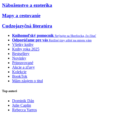
Náboženstvo a ezoterika
Mapy a cestovanie
Cudzojazyčná literatúra
Knihomoľský pomocník
Spýtajte sa Sherlocka, čo čítať
Odporúčame pre vás
Knižné tipy ušité na mieru vám
Všetky knihy
Knihy roka 2025
Bestsellery
Novinky
Pripravované
Akcie a zľavy
Kolekcie
BookTok
Mám záujem o titul
Top autori
Dominik Dán
Julie Caplin
Rebecca Yarros