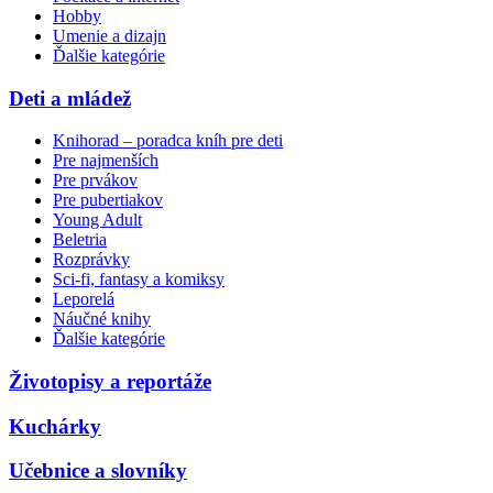
Hobby
Umenie a dizajn
Ďalšie kategórie
Deti a mládež
Knihorad – poradca kníh pre deti
Pre najmenších
Pre prvákov
Pre pubertiakov
Young Adult
Beletria
Rozprávky
Sci-fi, fantasy a komiksy
Leporelá
Náučné knihy
Ďalšie kategórie
Životopisy a reportáže
Kuchárky
Učebnice a slovníky