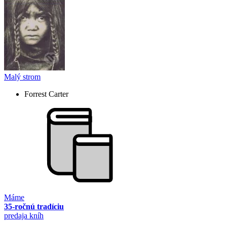
Malý strom
Forrest Carter
Máme
35-ročnú tradíciu
predaja kníh