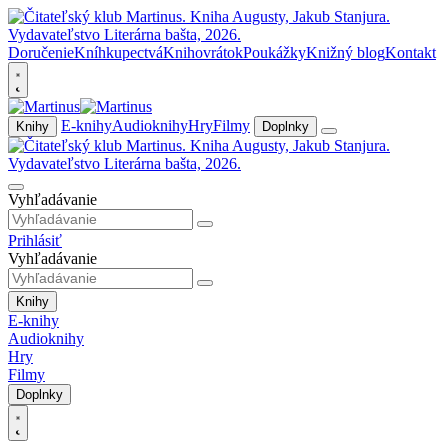
Doručenie
Kníhkupectvá
Knihovrátok
Poukážky
Knižný blog
Kontakt
E-knihy
Audioknihy
Hry
Filmy
Knihy
Doplnky
Vyhľadávanie
Prihlásiť
Vyhľadávanie
Knihy
E-knihy
Audioknihy
Hry
Filmy
Doplnky