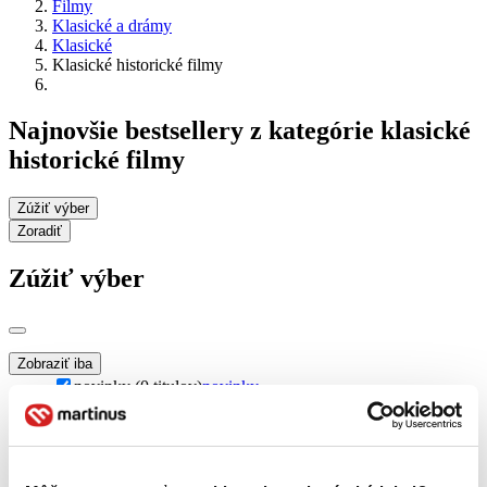
Filmy
Klasické a drámy
Klasické
Klasické historické filmy
Najnovšie bestsellery z kategórie klasické
historické filmy
Zúžiť výber
Zoradiť
Zúžiť výber
Zobraziť iba
novinky (0 titulov)
novinky
zľavnené tituly (0 titulov)
zľavnené tituly
Dostupnosť
na centrálnom sklade (0 titulov)
na centrálnom sklade