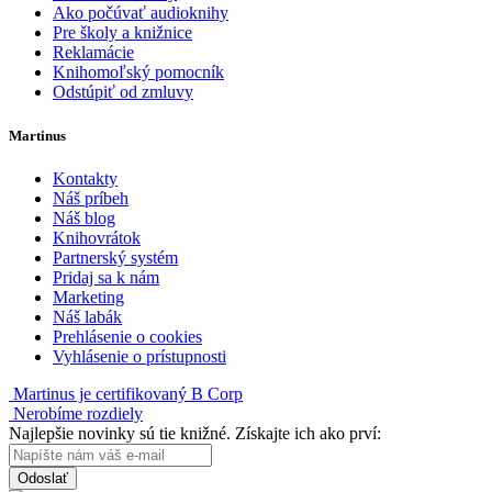
Ako počúvať audioknihy
Pre školy a knižnice
Reklamácie
Knihomoľský pomocník
Odstúpiť od zmluvy
Martinus
Kontakty
Náš príbeh
Náš blog
Knihovrátok
Partnerský systém
Pridaj sa k nám
Marketing
Náš labák
Prehlásenie o cookies
Vyhlásenie o prístupnosti
Martinus je certifikovaný B Corp
Nerobíme rozdiely
Najlepšie novinky sú tie knižné. Získajte ich ako prví:
Odoslať