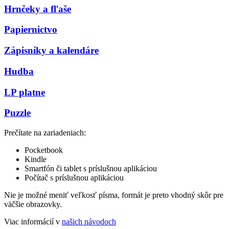
Hrnčeky a fľaše
Papiernictvo
Zápisníky a kalendáre
Hudba
LP platne
Puzzle
Prečítate na zariadeniach:
Pocketbook
Kindle
Smartfón či tablet s príslušnou aplikáciou
Počítač s príslušnou aplikáciou
Nie je možné meniť veľkosť písma, formát je preto vhodný skôr pre
väčšie obrazovky.
Viac informácií v
našich návodoch