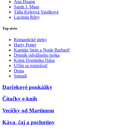
Ana Huang
Sarah J. Maas
Táňa Keleová Vasilková
Lucinda Riley
Top série
Romantické úteky
Harry Potter
Kapitán Stein a Notár Barbarič
Denník odvážneho bojka
Krimi Dominika Dána
Učím sa rozprávať
Duna
Smradi
Darčekové poukážky
Čítačky e-kníh
Vecičky od Martinusu
Káva, čaj a pochutiny