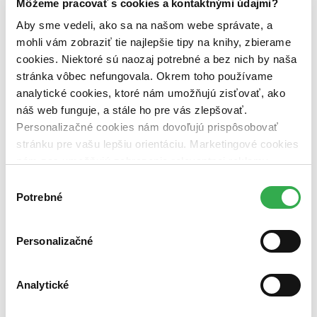
Môžeme pracovať s cookies a kontaktnými údajmi?
predpredaj (0 titulov)
predpredaj
pripravujeme (0 titulov)
pripravujeme
Aby sme vedeli, ako sa na našom webe správate, a
dostupná (bez vypredaných) (0 titulov)
dostupná (bez
mohli vám zobraziť tie najlepšie tipy na knihy, zbierame
vypredaných)
cookies. Niektoré sú naozaj potrebné a bez nich by naša
Nové / čítané
stránka vôbec nefungovala. Okrem toho používame
nová (0 titulov)
nová
analytické cookies, ktoré nám umožňujú zisťovať, ako
čítaná (0 titulov)
čítaná
náš web funguje, a stále ho pre vás zlepšovať.
čítaná - výborný stav (0 titulov)
čítaná - výborný stav
čítaná - mierne opotrebovaná (0 titulov)
čítaná - mierne
Personalizačné cookies nám dovoľujú prispôsobovať
opotrebovaná
stránku pre vašu lepšiu orientáciu. Marketingové cookies
čítané verzie vypredaných kníh (0 titulov)
čítané verzie
nám zas umožňujú zobrazenie relevantnej reklamy.
vypredaných kníh
Niektoré údaje zdieľame aj s tretími stranami. Veľmi by
Výber
Zúžiť výber
nám pomohlo, keby sme mohli používať všetky tieto
Potrebné
súhlasu
cookies. Ďakujeme!
Zoradiť
Personalizačné
Analytické
Bestsellery
Top hodnotené
Novinky