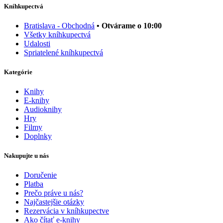
Kníhkupectvá
Bratislava - Obchodná
• Otvárame o 10:00
Všetky kníhkupectvá
Udalosti
Spriatelené kníhkupectvá
Kategórie
Knihy
E-knihy
Audioknihy
Hry
Filmy
Doplnky
Nakupujte u nás
Doručenie
Platba
Prečo práve u nás?
Najčastejšie otázky
Rezervácia v kníhkupectve
Ako čítať e-knihy