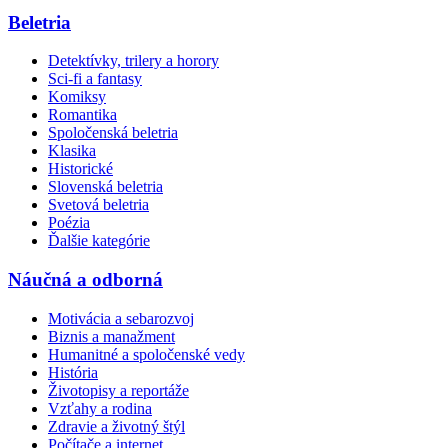
Beletria
Detektívky, trilery a horory
Sci-fi a fantasy
Komiksy
Romantika
Spoločenská beletria
Klasika
Historické
Slovenská beletria
Svetová beletria
Poézia
Ďalšie kategórie
Náučná a odborná
Motivácia a sebarozvoj
Biznis a manažment
Humanitné a spoločenské vedy
História
Životopisy a reportáže
Vzťahy a rodina
Zdravie a životný štýl
Počítače a internet