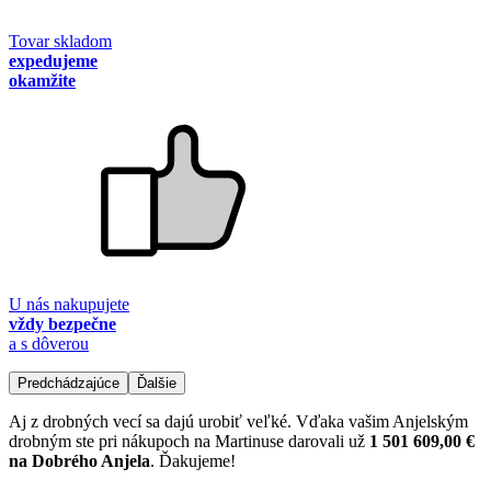
Tovar skladom
expedujeme
okamžite
U nás nakupujete
vždy bezpečne
a s dôverou
Predchádzajúce
Ďalšie
Aj z drobných vecí sa dajú urobiť veľké. Vďaka vašim Anjelským
drobným ste pri nákupoch na Martinuse darovali už
1 501 609,00 €
na Dobrého Anjela
. Ďakujeme!