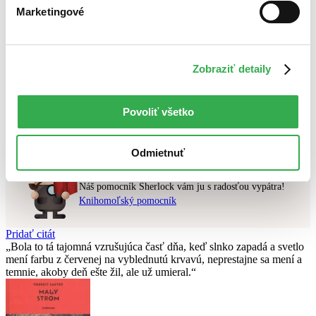
Najdrahšie
Marketingové
Najlacnejšie
Najvyššia zľava
Zobraziť detaily
Použité filtre
Zrušiť filtre
najnovšie
Nebol nájdený
žiadny titul
vyhovujúci zadaným podmienkam.
Povoliť všetko
Skúste prosím zmeniť vyhľadávaný výraz.
Odmietnuť
Chcete poradiť knihu?
Náš pomocník Sherlock vám ju s radosťou vypátra!
Knihomoľský pomocník
Pridať citát
Bola to tá tajomná vzrušujúca časť dňa, keď slnko zapadá a svetlo
mení farbu z červenej na vyblednutú krvavú, neprestajne sa mení a
temnie, akoby deň ešte žil, ale už umieral.