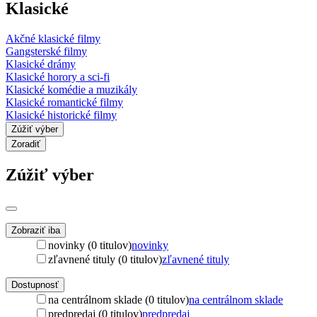
Klasické
Akčné klasické filmy
Gangsterské filmy
Klasické drámy
Klasické horory a sci-fi
Klasické komédie a muzikály
Klasické romantické filmy
Klasické historické filmy
Zúžiť výber
Zoradiť
Zúžiť výber
Zobraziť iba
novinky (0 titulov)
novinky
zľavnené tituly (0 titulov)
zľavnené tituly
Dostupnosť
na centrálnom sklade (0 titulov)
na centrálnom sklade
predpredaj (0 titulov)
predpredaj