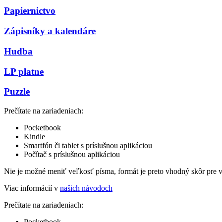
Papiernictvo
Zápisníky a kalendáre
Hudba
LP platne
Puzzle
Prečítate na zariadeniach:
Pocketbook
Kindle
Smartfón či tablet s príslušnou aplikáciou
Počítač s príslušnou aplikáciou
Nie je možné meniť veľkosť písma, formát je preto vhodný skôr pre 
Viac informácií v
našich návodoch
Prečítate na zariadeniach:
Pocketbook