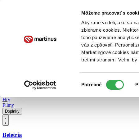
Doručenie
Kníhkupectvá
Knihovrátok
Poukážky
Knižný blog
Kontakt
Môžeme pracovať s cooki
Aby sme vedeli, ako sa na 
zbierame cookies. Niektor
E-knihy
Audioknihy
Hry
Filmy
Knihy
Doplnky
toho používame analytické
vás zlepšovať. Personaliz
Vyhľadávanie
Marketingové cookies nám 
tretími stranami. Veľmi b
Prihlásiť
Vyhľadávanie
Výber
Knihy
Potrebné
P
súhlasu
E-knihy
Audioknihy
Hry
Filmy
Doplnky
Beletria