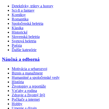
Detektívky, trilery a horory
Sci-fi a fantasy
Komiksy
Romantika
Spoločenská beletria
Klasika
Historické
Slovenská beletria
Svetová beletria
Poézia
Ďalšie kategórie
Náučná a odborná
Motivácia a sebarozvoj
Biznis a manažment
Humanitné a spoločenské vedy
História
Životopisy a reportáže
Vzťahy a rodina
Zdravie a životný štýl
Počítače a internet
Hobby
Umenie a dizajn