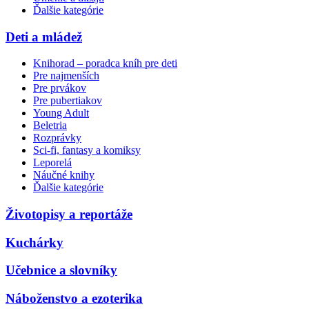
Ďalšie kategórie
Deti a mládež
Knihorad – poradca kníh pre deti
Pre najmenších
Pre prvákov
Pre pubertiakov
Young Adult
Beletria
Rozprávky
Sci-fi, fantasy a komiksy
Leporelá
Náučné knihy
Ďalšie kategórie
Životopisy a reportáže
Kuchárky
Učebnice a slovníky
Náboženstvo a ezoterika