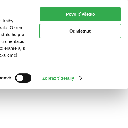
Povoliť všetko
a knihy,
ovala. Okrem
Odmietnuť
stále ho pre
u orientáciu.
dieľame aj s
Ďakujeme!
ngové
Zobraziť detaily