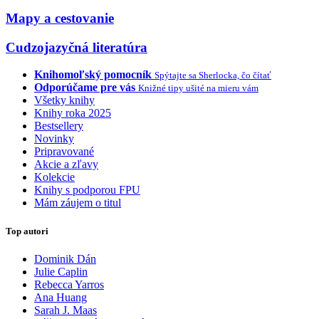
Mapy a cestovanie
Cudzojazyčná literatúra
Knihomoľský pomocník
Spýtajte sa Sherlocka, čo čítať
Odporúčame pre vás
Knižné tipy ušité na mieru vám
Všetky knihy
Knihy roka 2025
Bestsellery
Novinky
Pripravované
Akcie a zľavy
Kolekcie
Knihy s podporou FPU
Mám záujem o titul
Top autori
Dominik Dán
Julie Caplin
Rebecca Yarros
Ana Huang
Sarah J. Maas