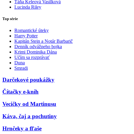
Táňa Keleová Vasilková
Lucinda Riley
Top série
Romantické úteky
Harry Potter
Kapitán Stein a Notár Barbarič
Denník odvážneho bojka
Krimi Dominika Dána
Učím sa rozprávať
Duna
Smradi
Darčekové poukážky
Čítačky e-kníh
Vecičky od Martinusu
Káva, čaj a pochutiny
Hrnčeky a fľaše