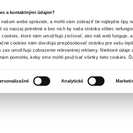
es a kontaktnými údajmi?
našom webe správate, a mohli vám zobraziť tie najlepšie tipy n
é sú naozaj potrebné a bez nich by naša stránka vôbec nefung
 cookies, ktoré nám umožňujú zisťovať, ako náš web funguje, a 
ačné cookies nám dovoľujú prispôsobovať stránku pre vašu lepši
zas umožňujú zobrazenie relevantnej reklamy. Niektoré údaje z
y nám pomohlo, keby sme mohli používať všetky tieto cookies. 
ersonalizačné
Analytické
Marketi