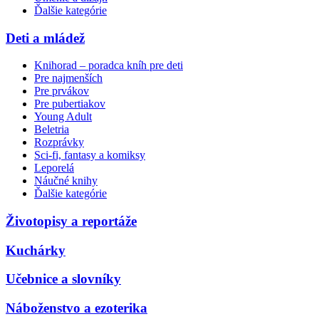
Ďalšie kategórie
Deti a mládež
Knihorad – poradca kníh pre deti
Pre najmenších
Pre prvákov
Pre pubertiakov
Young Adult
Beletria
Rozprávky
Sci-fi, fantasy a komiksy
Leporelá
Náučné knihy
Ďalšie kategórie
Životopisy a reportáže
Kuchárky
Učebnice a slovníky
Náboženstvo a ezoterika