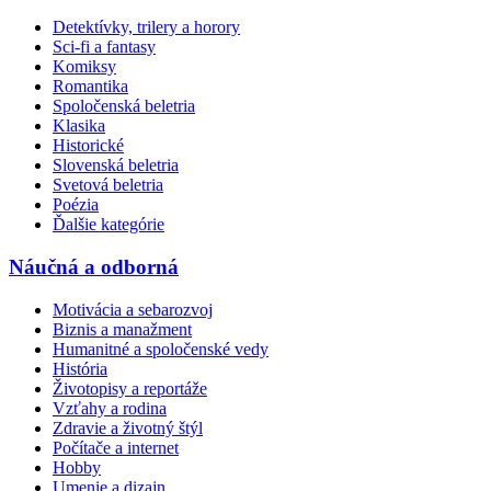
Detektívky, trilery a horory
Sci-fi a fantasy
Komiksy
Romantika
Spoločenská beletria
Klasika
Historické
Slovenská beletria
Svetová beletria
Poézia
Ďalšie kategórie
Náučná a odborná
Motivácia a sebarozvoj
Biznis a manažment
Humanitné a spoločenské vedy
História
Životopisy a reportáže
Vzťahy a rodina
Zdravie a životný štýl
Počítače a internet
Hobby
Umenie a dizajn