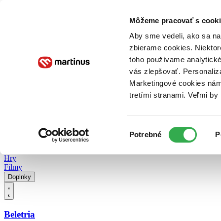
Doručenie
Kníhkupectvá
Knihovrátok
Poukážky
Knižný blog
Kontakt
Môžeme pracovať s cooki
Aby sme vedeli, ako sa na 
zbierame cookies. Niektor
E-knihy
Audioknihy
Hry
Filmy
Knihy
Doplnky
toho používame analytické
vás zlepšovať. Personaliz
Vyhľadávanie
Marketingové cookies nám 
tretími stranami. Veľmi b
Prihlásiť
Vyhľadávanie
Výber
Knihy
Potrebné
P
súhlasu
E-knihy
Audioknihy
Hry
Filmy
Doplnky
Beletria