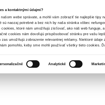
es a kontaktnými údajmi?
našom webe správate, a mohli vám zobraziť tie najlepšie tipy n
é sú naozaj potrebné a bez nich by naša stránka vôbec nefung
 cookies, ktoré nám umožňujú zisťovať, ako náš web funguje, a 
ačné cookies nám dovoľujú prispôsobovať stránku pre vašu lepši
zas umožňujú zobrazenie relevantnej reklamy. Niektoré údaje z
y nám pomohlo, keby sme mohli používať všetky tieto cookies. 
ersonalizačné
Analytické
Marketi