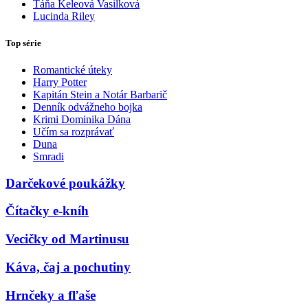
Táňa Keleová Vasilková
Lucinda Riley
Top série
Romantické úteky
Harry Potter
Kapitán Stein a Notár Barbarič
Denník odvážneho bojka
Krimi Dominika Dána
Učím sa rozprávať
Duna
Smradi
Darčekové poukážky
Čítačky e-kníh
Vecičky od Martinusu
Káva, čaj a pochutiny
Hrnčeky a fľaše