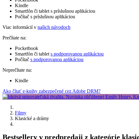
Kindle
Smartfón či tablet s príslušnou aplikáciou
Počítač s príslušnou aplikáciou
Viac informácií v
našich návodoch
Prečítate na:
Pocketbook
Smartfón či tablet
s podporovanou aplikáciou
Počítač
s podporovanou aplikáciou
Neprečítate na:
Kindle
Ako čítať e-knihy zabezpečené cez Adobe DRM?
Filmy
Klasické a drámy
Bestsellery v predpredaji z kategórie klas