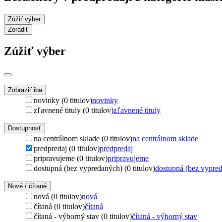
Zúžiť výber
Zoradiť
Zúžiť výber
Zobraziť iba
novinky (0 titulov)
novinky
zľavnené tituly (0 titulov)
zľavnené tituly
Dostupnosť
na centrálnom sklade (0 titulov)
na centrálnom sklade
predpredaj (0 titulov)
predpredaj
pripravujeme (0 titulov)
pripravujeme
dostupná (bez vypredaných) (0 titulov)
dostupná (bez vypre
Nové / čítané
nová (0 titulov)
nová
čítaná (0 titulov)
čítaná
čítaná - výborný stav (0 titulov)
čítaná - výborný stav