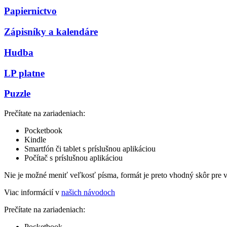
Papiernictvo
Zápisníky a kalendáre
Hudba
LP platne
Puzzle
Prečítate na zariadeniach:
Pocketbook
Kindle
Smartfón či tablet s príslušnou aplikáciou
Počítač s príslušnou aplikáciou
Nie je možné meniť veľkosť písma, formát je preto vhodný skôr pre 
Viac informácií v
našich návodoch
Prečítate na zariadeniach:
Pocketbook