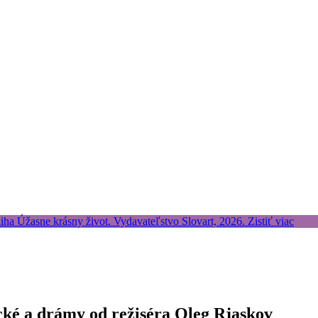
ické a drámy od režiséra Oleg Rjaskov