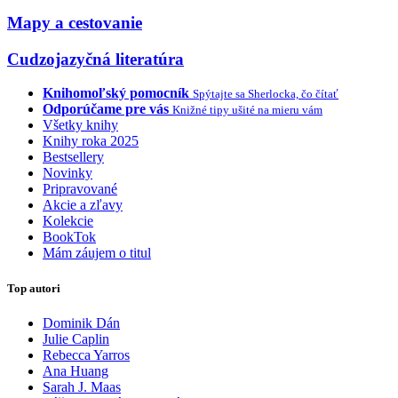
Mapy a cestovanie
Cudzojazyčná literatúra
Knihomoľský pomocník
Spýtajte sa Sherlocka, čo čítať
Odporúčame pre vás
Knižné tipy ušité na mieru vám
Všetky knihy
Knihy roka 2025
Bestsellery
Novinky
Pripravované
Akcie a zľavy
Kolekcie
BookTok
Mám záujem o titul
Top autori
Dominik Dán
Julie Caplin
Rebecca Yarros
Ana Huang
Sarah J. Maas