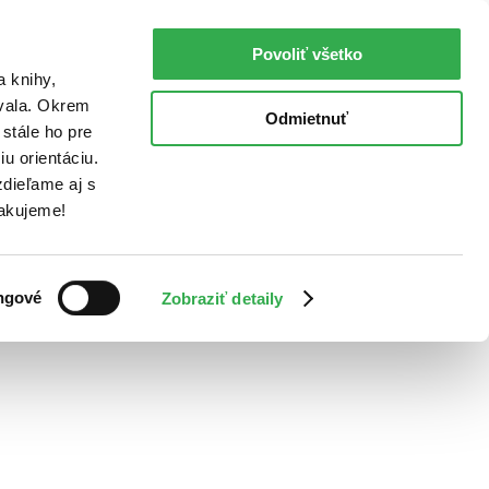
Povoliť všetko
a knihy,
ovala. Okrem
Odmietnuť
stále ho pre
u orientáciu.
dieľame aj s
Ďakujeme!
ngové
Zobraziť detaily