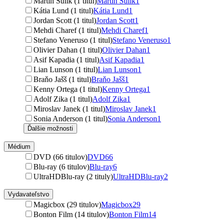
Martin Šulík (1 titul)
Martin Šulík
1
Kátia Lund (1 titul)
Kátia Lund
1
Jordan Scott (1 titul)
Jordan Scott
1
Mehdi Charef (1 titul)
Mehdi Charef
1
Stefano Veneruso (1 titul)
Stefano Veneruso
1
Olivier Dahan (1 titul)
Olivier Dahan
1
Asif Kapadia (1 titul)
Asif Kapadia
1
Lian Lunson (1 titul)
Lian Lunson
1
Braňo Jašš (1 titul)
Braňo Jašš
1
Kenny Ortega (1 titul)
Kenny Ortega
1
Adolf Zika (1 titul)
Adolf Zika
1
Miroslav Janek (1 titul)
Miroslav Janek
1
Sonia Anderson (1 titul)
Sonia Anderson
1
Ďalšie možnosti
Médium
DVD (66 titulov)
DVD
66
Blu-ray (6 titulov)
Blu-ray
6
UltraHDBlu-ray (2 tituly)
UltraHDBlu-ray
2
Vydavateľstvo
Magicbox (29 titulov)
Magicbox
29
Bonton Film (14 titulov)
Bonton Film
14