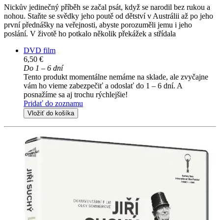
Nickův jedinečný příběh se začal psát, když se narodil bez rukou a
nohou. Staňte se svědky jeho poutě od dětství v Austrálii až po jeho
první přednášky na veřejnosti, abyste porozuměli jemu i jeho
poslání. V životě ho potkalo několik překážek a střídala
DVD film
6,50 €
Do 1 – 6 dní
Tento produkt momentálne nemáme na sklade, ale zvyčajne
vám ho vieme zabezpečiť a odoslať do 1 – 6 dní. A
posnažíme sa aj trochu rýchlejšie!
Pridať do zoznamu
Vložiť do košíka