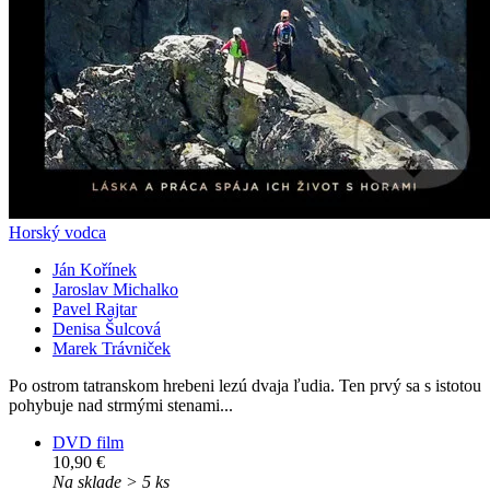
Horský vodca
Ján Kořínek
Jaroslav Michalko
Pavel Rajtar
Denisa Šulcová
Marek Trávniček
Po ostrom tatranskom hrebeni lezú dvaja ľudia. Ten prvý sa s istotou
pohybuje nad strmými stenami...
DVD film
10,90 €
Na sklade > 5 ks