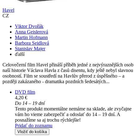
Havel
CZ
Viktor Dvořák
Anna Geislerová
Martin Hofmann
Barbora Seidlová
Stanislav Majer
ďalší
Celovečerní film Havel přináší příběh jedné z nejvýraznějších osob
naší historie Václava Havla z časů disentu, kdy ještě nebyl slavnou
osobností. Film se soustředí na Havlův přerod z úspěšného – a
později zakázaného - dramatika pozdních šedesátých...
DVD film
4,20 €
Do 14 – 19 dní
Tento produkt momentálne nemáme na sklade, ale zvyčajne
vám ho vieme zabezpečiť a odoslať do 14 – 19 dní. A
posnažíme sa aj trochu rýchlejšie!
Pridať do zoznamu
Vložiť do košíka