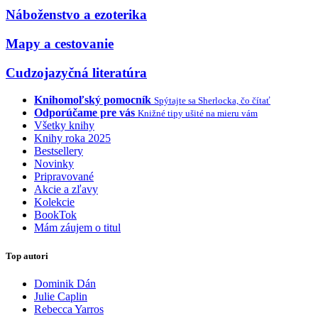
Náboženstvo a ezoterika
Mapy a cestovanie
Cudzojazyčná literatúra
Knihomoľský pomocník
Spýtajte sa Sherlocka, čo čítať
Odporúčame pre vás
Knižné tipy ušité na mieru vám
Všetky knihy
Knihy roka 2025
Bestsellery
Novinky
Pripravované
Akcie a zľavy
Kolekcie
BookTok
Mám záujem o titul
Top autori
Dominik Dán
Julie Caplin
Rebecca Yarros