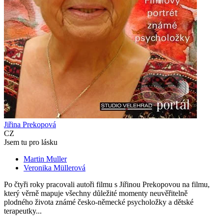
Jiřina Prekopová
CZ
Jsem tu pro lásku
Martin Muller
Veronika Müllerová
Po čtyři roky pracovali autoři filmu s Jiřinou Prekopovou na filmu,
který věrně mapuje všechny důležité momenty neuvěřitelně
plodného života známé česko-německé psycholožky a dětské
terapeutky...