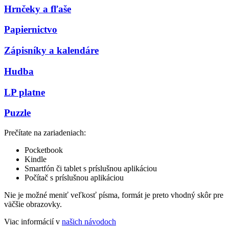
Hrnčeky a fľaše
Papiernictvo
Zápisníky a kalendáre
Hudba
LP platne
Puzzle
Prečítate na zariadeniach:
Pocketbook
Kindle
Smartfón či tablet s príslušnou aplikáciou
Počítač s príslušnou aplikáciou
Nie je možné meniť veľkosť písma, formát je preto vhodný skôr pre
väčšie obrazovky.
Viac informácií v
našich návodoch