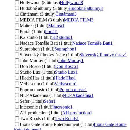
Hollywood (8 titulov)
Hollywood
8
Hudobné albumy (3 tituly)
Hudobné albumy
3
Čintámani (3 tituly)
Čintámani
3
MEDIA FILM (3 tituly)
MEDIA FILM
3
Maitrea (1 titul)
Maitrea
1
Portál (1 titul)
Portál
1
K2 studio (1 titul)
K2 studio
1
Nadace Tomáše Bati (1 titul)
Nadace Tomáše Bati
1
Supraphon (1 titul)
Supraphon
1
Slovenský filmový ústav (1 titul)
Slovenský filmový ústav
1
John Murray (1 titul)
John Murray
1
Don Bosco (1 titul)
Don Bosco
1
Studio Lux (1 titul)
Studio Lux
1
HladoHlas (1 titul)
HladoHlas
1
Verbascum (1 titul)
Verbascum
1
Popron music (1 titul)
Popron music
1
NLP Akadémia (1 titul)
NLP Akadémia
1
Sefer (1 titul)
Sefer
1
Intersonic (1 titul)
Intersonic
1
AH production (1 titul)
AH production
1
Two Roads (1 titul)
Two Roads
1
Lions Gate Home Entertainment (1 titul)
Lions Gate Home
Entertainment
1