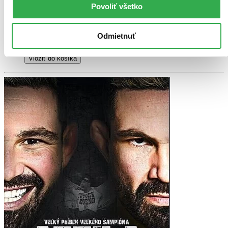
13,70 €
Povoliť všetko
Do 4 – 6 dní
Tento produkt momentálne nemáme na sklade, ale zvyčajne
vám ho vieme zabezpečiť a odoslať do 4 – 6 dní. A
Odmietnuť
posnažíme sa aj trochu rýchlejšie!
Pridať do zoznamu
Vložiť do košíka