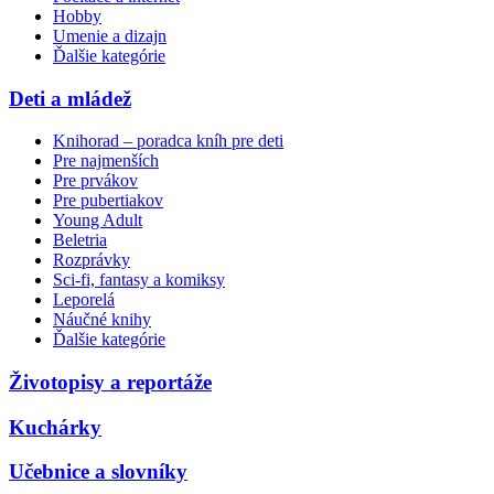
Hobby
Umenie a dizajn
Ďalšie kategórie
Deti a mládež
Knihorad – poradca kníh pre deti
Pre najmenších
Pre prvákov
Pre pubertiakov
Young Adult
Beletria
Rozprávky
Sci-fi, fantasy a komiksy
Leporelá
Náučné knihy
Ďalšie kategórie
Životopisy a reportáže
Kuchárky
Učebnice a slovníky