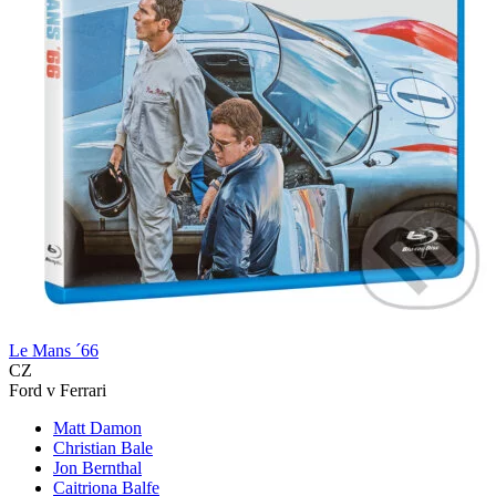
Le Mans ´66
CZ
Ford v Ferrari
Matt Damon
Christian Bale
Jon Bernthal
Caitriona Balfe