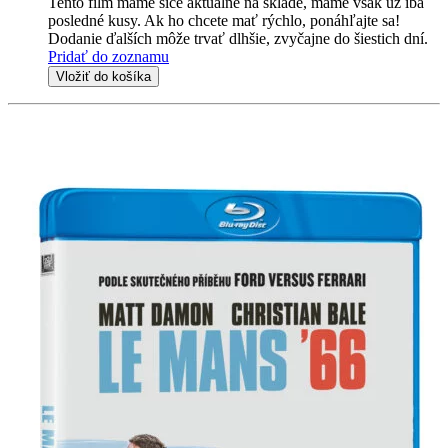
Tento film máme síce aktuálne na sklade, máme však už iba
posledné kusy. Ak ho chcete mať rýchlo, ponáhľajte sa!
Dodanie ďalších môže trvať dlhšie, zvyčajne do šiestich dní.
Pridať do zoznamu
Vložiť do košíka