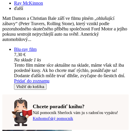
Ray McKinnon
ďalší
Matt Damon a Christian Bale září ve filmu plném „ohlušující
zábavy“ (Peter Travers, Rolling Stone), který vznikl podle
pozoruhodného skutečného příběhu společnosti Ford Motor a jejího
pokusu sestrojit nejrychlejší auto na světě. Americký
automobilový...
Blu-ray film
7,30 €
Na sklade 1 ks
Tento film máme síce aktuálne na sklade, máme však už iba
posledné kusy. Ak ho chcete mať rýchlo, ponáhľajte sa!
Dodanie ďalších môže trvať dlhšie, zvyčajne do šiestich dní.
Pridať do zoznamu
Vložiť do košíka
Chcete poradiť knihu?
Náš pomocník Sherlock vám ju s radosťou vypátra!
Knihomoľský pomocník