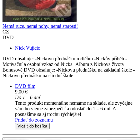
Nemá ruce, nemá nohy, nemá starosti!
CZ
DVD
Nick Vujicic
DVD obsahuje: -Nickovu přednášku rodičům -Nickův příběh -
Motivační a osobní vzkaz od Nicka -Album z Nickova života
Bonusové DVD obsahuje: -Nickovu přednášku na základní škole -
Nickovu přednášku na střední škole
DVD film
9,00 €
Do 1 – 6 dní
Tento produkt momentálne nemáme na sklade, ale zvyčajne
vám ho vieme zabezpečiť a odoslať do 1 – 6 dní. A
posnažíme sa aj trochu rýchlejšie!
Pridať do zoznamu
Vložiť do košíka