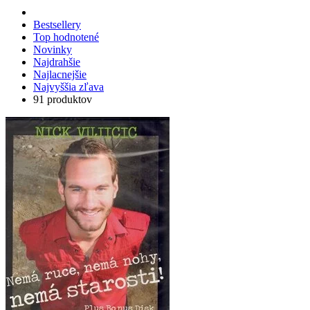
Bestsellery
Top hodnotené
Novinky
Najdrahšie
Najlacnejšie
Najvyššia zľava
91 produktov