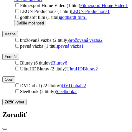
Filmexport Home Video (1 titul)
Filmexport Home Video
1
LEON Productions (1 titul)
LEON Productions
1
gotthardt film (1 titul)
gotthardt film
1
Ďalšie možnosti
Väzba
brožovaná väzba (2 tituly)
brožovaná väzba
2
pevná väzba (1 titul)
pevná väzba
1
Formát
Bluray (6 titulov)
Bluray
6
UltraHDBluray (2 tituly)
UltraHDBluray
2
Obal
DVD obal (22 titulov)
DVD obal
22
Steelbook (2 tituly)
Steelbook
2
Zúžiť výber
Zoradiť