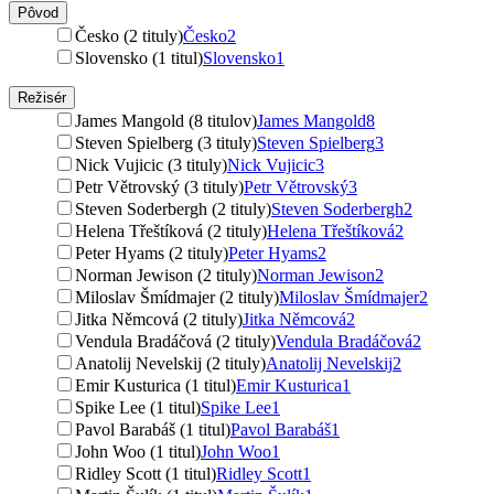
Pôvod
Česko (2 tituly)
Česko
2
Slovensko (1 titul)
Slovensko
1
Režisér
James Mangold (8 titulov)
James Mangold
8
Steven Spielberg (3 tituly)
Steven Spielberg
3
Nick Vujicic (3 tituly)
Nick Vujicic
3
Petr Větrovský (3 tituly)
Petr Větrovský
3
Steven Soderbergh (2 tituly)
Steven Soderbergh
2
Helena Třeštíková (2 tituly)
Helena Třeštíková
2
Peter Hyams (2 tituly)
Peter Hyams
2
Norman Jewison (2 tituly)
Norman Jewison
2
Miloslav Šmídmajer (2 tituly)
Miloslav Šmídmajer
2
Jitka Němcová (2 tituly)
Jitka Němcová
2
Vendula Bradáčová (2 tituly)
Vendula Bradáčová
2
Anatolij Nevelskij (2 tituly)
Anatolij Nevelskij
2
Emir Kusturica (1 titul)
Emir Kusturica
1
Spike Lee (1 titul)
Spike Lee
1
Pavol Barabáš (1 titul)
Pavol Barabáš
1
John Woo (1 titul)
John Woo
1
Ridley Scott (1 titul)
Ridley Scott
1