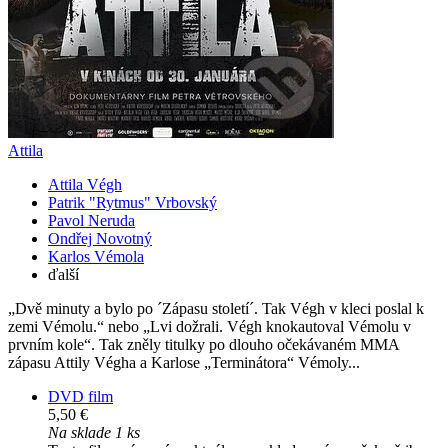
Attila
Attila Végh
Patrik "Rytmus" Vrbovský
Pavol Neruda
Ondřej Novotný
Karlos Vémola
ďalší
„Dvě minuty a bylo po ´Zápasu století´. Tak Végh v kleci poslal k
zemi Vémolu.“ nebo „Lvi dožrali. Végh knokautoval Vémolu v
prvním kole“. Tak zněly titulky po dlouho očekávaném MMA
zápasu Attily Végha a Karlose „Terminátora“ Vémoly...
DVD film
5,50 €
Na sklade 1 ks