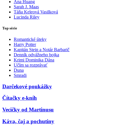
Ana Huang
Sarah J. Maas
Táňa Keleová Vasilková
Lucinda Riley
Top série
Romantické úteky
Harry Potter
Kapitán Stein a Notár Barbarič
Denník odvážneho bojka
Krimi Dominika Dána
Učím sa rozprávať
Duna
Smradi
Darčekové poukážky
Čítačky e-kníh
Vecičky od Martinusu
Káva, čaj a pochutiny