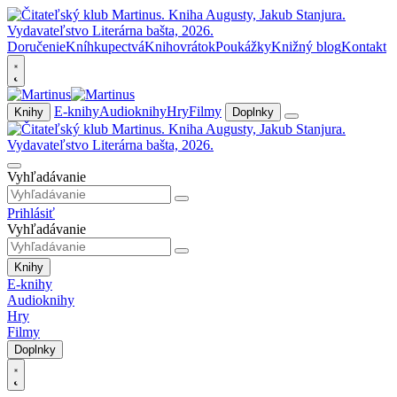
Doručenie
Kníhkupectvá
Knihovrátok
Poukážky
Knižný blog
Kontakt
E-knihy
Audioknihy
Hry
Filmy
Knihy
Doplnky
Vyhľadávanie
Prihlásiť
Vyhľadávanie
Knihy
E-knihy
Audioknihy
Hry
Filmy
Doplnky