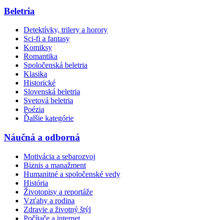
Beletria
Detektívky, trilery a horory
Sci-fi a fantasy
Komiksy
Romantika
Spoločenská beletria
Klasika
Historické
Slovenská beletria
Svetová beletria
Poézia
Ďalšie kategórie
Náučná a odborná
Motivácia a sebarozvoj
Biznis a manažment
Humanitné a spoločenské vedy
História
Životopisy a reportáže
Vzťahy a rodina
Zdravie a životný štýl
Počítače a internet