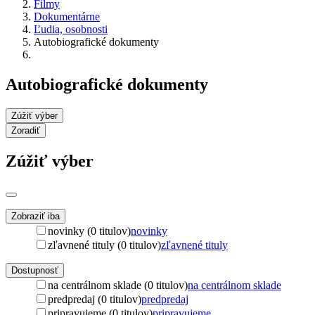
Filmy
Dokumentárne
Ľudia, osobnosti
Autobiografické dokumenty
Autobiografické dokumenty
Zúžiť výber
Zoradiť
Zúžiť výber
Zobraziť iba
novinky (0 titulov)
novinky
zľavnené tituly (0 titulov)
zľavnené tituly
Dostupnosť
na centrálnom sklade (0 titulov)
na centrálnom sklade
predpredaj (0 titulov)
predpredaj
pripravujeme (0 titulov)
pripravujeme