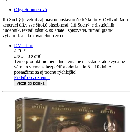
Olga Sommerová
Jiří Suchý je velmi zajímavou postavou české kultury. Ovlivnil řadu
generací díky své široké působnosti, Jiří Suchý je divadelník,
hudebník, textař, básník, skladatel, spisovatel, filmař, grafik,
výtvarník a také divadelní režisér...
DVD film
4,70 €
Do 5 – 10 dní
Tento produkt momentálne nemáme na sklade, ale zvyčajne
vám ho vieme zabezpečiť a odoslať do 5 – 10 dní. A
posnažíme sa aj trochu rýchlejšie!
Pridať do zoznamu
Vložiť do košíka