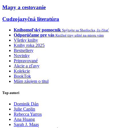
Mapy a cestovanie
Cudzojazyčná literatúra
Knihomoľský pomocník
Spýtajte sa Sherlocka, čo čítať
Odporúčame pre vás
Knižné tipy ušité na mieru vám
Všetky knihy
Knihy roka 2025
Bestsellery
Novinky
Pripravované
Akcie a zľavy
Kolekcie
BookTok
Mám záujem o titul
Top autori
Dominik Dán
Julie Caplin
Rebecca Yarros
Ana Huang
Sarah J. Maas