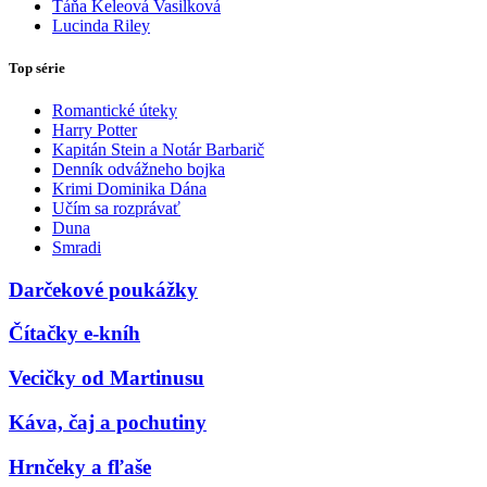
Táňa Keleová Vasilková
Lucinda Riley
Top série
Romantické úteky
Harry Potter
Kapitán Stein a Notár Barbarič
Denník odvážneho bojka
Krimi Dominika Dána
Učím sa rozprávať
Duna
Smradi
Darčekové poukážky
Čítačky e-kníh
Vecičky od Martinusu
Káva, čaj a pochutiny
Hrnčeky a fľaše