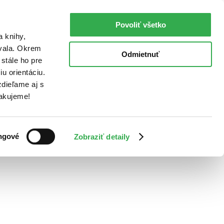
Povoliť všetko
a knihy,
ovala. Okrem
Odmietnuť
stále ho pre
u orientáciu.
dieľame aj s
Ďakujeme!
ngové
Zobraziť detaily