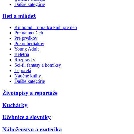
Ďalšie kategórie
Deti a mládež
Knihorad – poradca kníh pre deti
Pre najmenších
Pre prvákov
Pre pubertiakov
Young Adult
Beletria
Rozprávky
Sci-fi, fantasy a komiksy
Leporelá
Náučné knihy
Ďalšie kategórie
Životopisy a reportáže
Kuchárky
Učebnice a slovníky
Náboženstvo a ezoterika