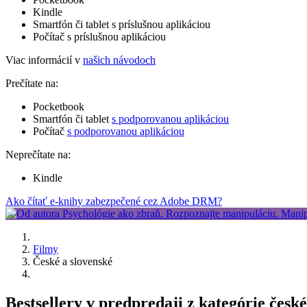
Kindle
Smartfón či tablet s príslušnou aplikáciou
Počítač s príslušnou aplikáciou
Viac informácií v
našich návodoch
Prečítate na:
Pocketbook
Smartfón či tablet
s podporovanou aplikáciou
Počítač
s podporovanou aplikáciou
Neprečítate na:
Kindle
Ako čítať e-knihy zabezpečené cez Adobe DRM?
Filmy
České a slovenské
Bestsellery v predpredaji z kategórie české