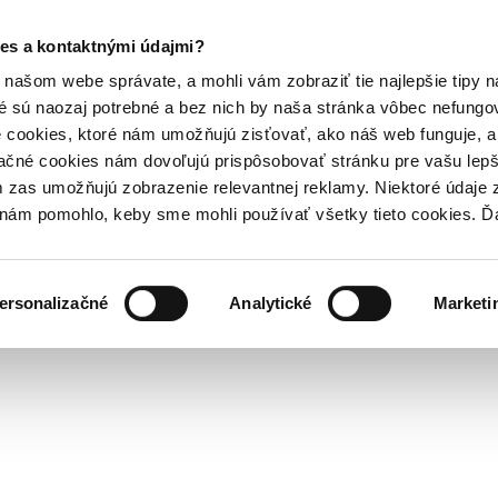
es a kontaktnými údajmi?
našom webe správate, a mohli vám zobraziť tie najlepšie tipy n
é sú naozaj potrebné a bez nich by naša stránka vôbec nefung
 cookies, ktoré nám umožňujú zisťovať, ako náš web funguje, a 
ačné cookies nám dovoľujú prispôsobovať stránku pre vašu lepši
zas umožňujú zobrazenie relevantnej reklamy. Niektoré údaje z
y nám pomohlo, keby sme mohli používať všetky tieto cookies. 
ersonalizačné
Analytické
Marketi