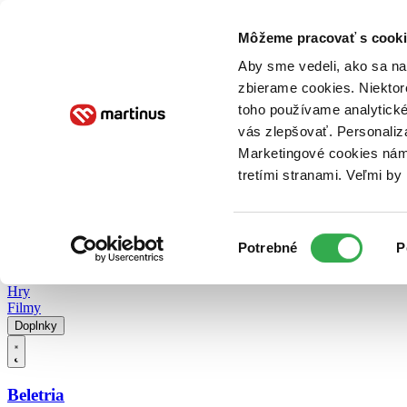
Doručenie
Kníhkupectvá
Knihovrátok
Poukážky
Knižný blog
Kontakt
Môžeme pracovať s cooki
Aby sme vedeli, ako sa na 
zbierame cookies. Niektor
E-knihy
Audioknihy
Hry
Filmy
Knihy
Doplnky
toho používame analytické
vás zlepšovať. Personaliz
Vyhľadávanie
Marketingové cookies nám 
tretími stranami. Veľmi b
Prihlásiť
Vyhľadávanie
Výber
Knihy
Potrebné
P
súhlasu
E-knihy
Audioknihy
Hry
Filmy
Doplnky
Beletria