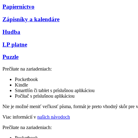
Papiernictvo
Zápisníky a kalendáre
Hudba
LP platne
Puzzle
Prečítate na zariadeniach:
Pocketbook
Kindle
Smartfón či tablet s príslušnou aplikáciou
Počítač s príslušnou aplikáciou
Nie je možné meniť veľkosť písma, formát je preto vhodný skôr pre 
Viac informácií v
našich návodoch
Prečítate na zariadeniach:
Pocketbook