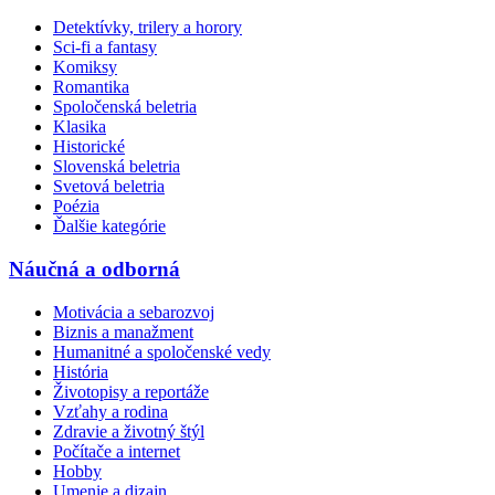
Detektívky, trilery a horory
Sci-fi a fantasy
Komiksy
Romantika
Spoločenská beletria
Klasika
Historické
Slovenská beletria
Svetová beletria
Poézia
Ďalšie kategórie
Náučná a odborná
Motivácia a sebarozvoj
Biznis a manažment
Humanitné a spoločenské vedy
História
Životopisy a reportáže
Vzťahy a rodina
Zdravie a životný štýl
Počítače a internet
Hobby
Umenie a dizajn