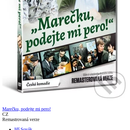
Marečku, podejte mi pero!
CZ
Remastrovaná verze
Jiří Sovák