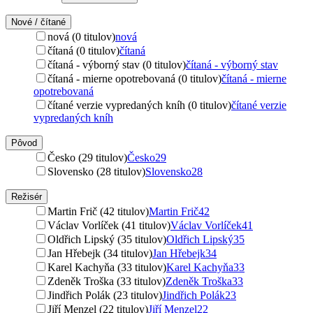
Nové / čítané
nová (0 titulov)
nová
čítaná (0 titulov)
čítaná
čítaná - výborný stav (0 titulov)
čítaná - výborný stav
čítaná - mierne opotrebovaná (0 titulov)
čítaná - mierne
opotrebovaná
čítané verzie vypredaných kníh (0 titulov)
čítané verzie
vypredaných kníh
Pôvod
Česko (29 titulov)
Česko
29
Slovensko (28 titulov)
Slovensko
28
Režisér
Martin Frič (42 titulov)
Martin Frič
42
Václav Vorlíček (41 titulov)
Václav Vorlíček
41
Oldřich Lipský (35 titulov)
Oldřich Lipský
35
Jan Hřebejk (34 titulov)
Jan Hřebejk
34
Karel Kachyňa (33 titulov)
Karel Kachyňa
33
Zdeněk Troška (33 titulov)
Zdeněk Troška
33
Jindřich Polák (23 titulov)
Jindřich Polák
23
Jiří Menzel (22 titulov)
Jiří Menzel
22