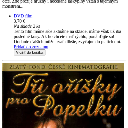
otce. Zde prožije hrůzný i nečekaně láskyplný vztah s tajemným
monstrem...
DVD film
3,70 €
Na sklade 2 ks
Tento film máme síce aktuálne na sklade, máme však už iba
posledné kusy. Ak ho chcete mať rýchlo, ponáhľajte sa!
Dodanie ďalších môže trvať dlhšie, zvyčajne do piatich dní.
Pridať do zoznamu
Vložiť do košíka