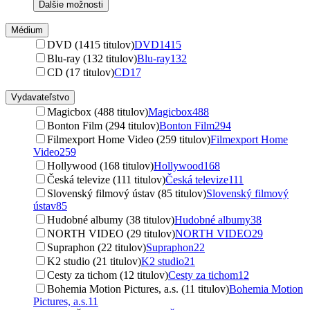
Ďalšie možnosti
Médium
DVD (1415 titulov)
DVD
1415
Blu-ray (132 titulov)
Blu-ray
132
CD (17 titulov)
CD
17
Vydavateľstvo
Magicbox (488 titulov)
Magicbox
488
Bonton Film (294 titulov)
Bonton Film
294
Filmexport Home Video (259 titulov)
Filmexport Home
Video
259
Hollywood (168 titulov)
Hollywood
168
Česká televize (111 titulov)
Česká televize
111
Slovenský filmový ústav (85 titulov)
Slovenský filmový
ústav
85
Hudobné albumy (38 titulov)
Hudobné albumy
38
NORTH VIDEO (29 titulov)
NORTH VIDEO
29
Supraphon (22 titulov)
Supraphon
22
K2 studio (21 titulov)
K2 studio
21
Cesty za tichom (12 titulov)
Cesty za tichom
12
Bohemia Motion Pictures, a.s. (11 titulov)
Bohemia Motion
Pictures, a.s.
11