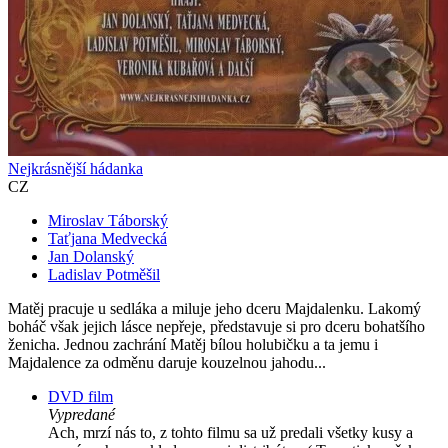
Nejkrásnější hádanka
CZ
Miroslav Táborský
Taťjana Medvecká
Jan Dolanský
Ladislav Potměšil
Matěj pracuje u sedláka a miluje jeho dceru Majdalenku. Lakomý
boháč však jejich lásce nepřeje, představuje si pro dceru bohatšího
ženicha. Jednou zachrání Matěj bílou holubičku a ta jemu i
Majdalence za odměnu daruje kouzelnou jahodu...
DVD film
Vypredané
Ach, mrzí nás to, z tohto filmu sa už predali všetky kusy a