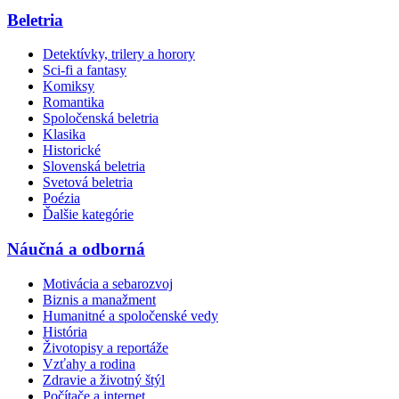
Beletria
Detektívky, trilery a horory
Sci-fi a fantasy
Komiksy
Romantika
Spoločenská beletria
Klasika
Historické
Slovenská beletria
Svetová beletria
Poézia
Ďalšie kategórie
Náučná a odborná
Motivácia a sebarozvoj
Biznis a manažment
Humanitné a spoločenské vedy
História
Životopisy a reportáže
Vzťahy a rodina
Zdravie a životný štýl
Počítače a internet