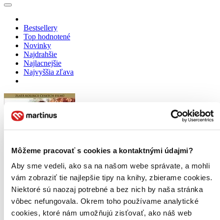
Bestsellery
Top hodnotené
Novinky
Najdrahšie
Najlacnejšie
Najvyššia zľava
Môžeme pracovať s cookies a kontaktnými údajmi?
Aby sme vedeli, ako sa na našom webe správate, a mohli
vám zobraziť tie najlepšie tipy na knihy, zbierame cookies.
Niektoré sú naozaj potrebné a bez nich by naša stránka
Božská Ema
vôbec nefungovala. Okrem toho používame analytické
CZ
cookies, ktoré nám umožňujú zisťovať, ako náš web