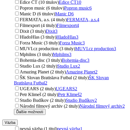
Edice ČT (10 titulov)
Edice ČT
10
Popron music (6 titulov)
Popron music
6
Manic D (6 titulov)
Manic D
6
FERMATA, a.s. (4 tituly)
FERMATA, a.s.
4
Filmexport (4 tituly)
Filmexport
4
Dixit (3 tituly)
Dixit
3
HladoHlas (3 tituly)
HladoHlas
3
Forza Music (3 tituly)
Forza Music
3
MUVI.cz production (3 tituly)
MUVI.cz production
3
Mphilms (3 tituly)
Mphilms
3
Bohemia-disc (3 tituly)
Bohemia-disc
3
Studio Lux (2 tituly)
Studio Lux
2
Amazing Planet (2 tituly)
Amazing Planet
2
ŠK Slovan Bratislava Futbal (2 tituly)
ŠK Slovan
Bratislava Futbal
2
UGEARS (2 tituly)
UGEARS
2
Petr Klimeš (2 tituly)
Petr Klimeš
2
Studio Budíkov (2 tituly)
Studio Budíkov
2
Národní filmový archiv (2 tituly)
Národní filmový archiv
2
Ďalšie možnosti
Väzba
pevná väzba (1 titul)
pevná väzba
1