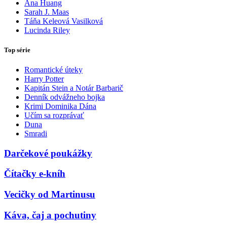
Ana Huang
Sarah J. Maas
Táňa Keleová Vasilková
Lucinda Riley
Top série
Romantické úteky
Harry Potter
Kapitán Stein a Notár Barbarič
Denník odvážneho bojka
Krimi Dominika Dána
Učím sa rozprávať
Duna
Smradi
Darčekové poukážky
Čítačky e-kníh
Vecičky od Martinusu
Káva, čaj a pochutiny