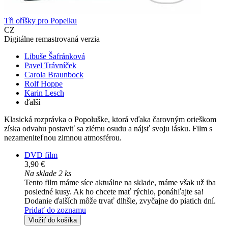
Tři oříšky pro Popelku
CZ
Digitálne remastrovaná verzia
Libuše Šafránková
Pavel Trávníček
Carola Braunbock
Rolf Hoppe
Karin Lesch
ďalší
Klasická rozprávka o Popoluške, ktorá vďaka čarovným orieškom
získa odvahu postaviť sa zlému osudu a nájsť svoju lásku. Film s
nezameniteľnou zimnou atmosférou.
DVD film
3,90 €
Na sklade 2 ks
Tento film máme síce aktuálne na sklade, máme však už iba
posledné kusy. Ak ho chcete mať rýchlo, ponáhľajte sa!
Dodanie ďalších môže trvať dlhšie, zvyčajne do piatich dní.
Pridať do zoznamu
Vložiť do košíka