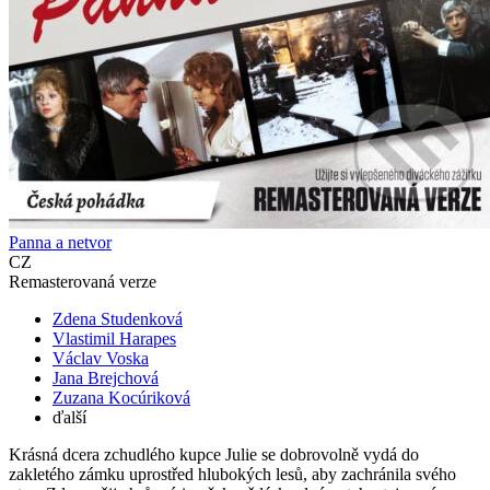
Panna a netvor
CZ
Remasterovaná verze
Zdena Studenková
Vlastimil Harapes
Václav Voska
Jana Brejchová
Zuzana Kocúriková
ďalší
Krásná dcera zchudlého kupce Julie se dobrovolně vydá do
zakletého zámku uprostřed hlubokých lesů, aby zachránila svého