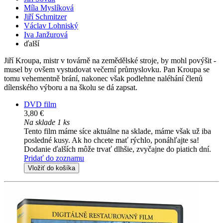
Míla Myslíková
Jiří Schmitzer
Václav Lohniský
Iva Janžurová
ďalší
Jiří Kroupa, mistr v továrně na zemědělské stroje, by mohl povýšit -
musel by ovšem vystudovat večerní průmyslovku. Pan Kroupa se
tomu vehementně brání, nakonec však podlehne naléhání členů
dílenského výboru a na školu se dá zapsat.
DVD film
3,80 €
Na sklade 1 ks
Tento film máme síce aktuálne na sklade, máme však už iba
posledné kusy. Ak ho chcete mať rýchlo, ponáhľajte sa!
Dodanie ďalších môže trvať dlhšie, zvyčajne do piatich dní.
Pridať do zoznamu
Vložiť do košíka