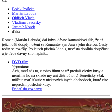
CZ
Bolek Polívka
Marián Labuda
Oldřich Vlach
Vladimír Javorský
Jaromír Nosek
ďalší
Roman (Marián Labuda) dal kdysi dávno kamarádovi slib, že až
jejich děti dospějí, ožení se Romanův syn Jura s jeho dcerou. Cesty
rodin se rozešly. Po letech přichází dopis, nevěsta dosáhla dospělosti
a je třeba dávný slib naplnit...
DVD film
Vypredané
Ach, mrzí nás to, z tohto filmu sa už predali všetky kusy a
nemáme ho na sklade my ani distribútor :( Teoreticky však
môžete mať šťastie v niektorých iných obchodoch, ktoré ešte
nepredali posledné kusy.
Pridať do zoznamu