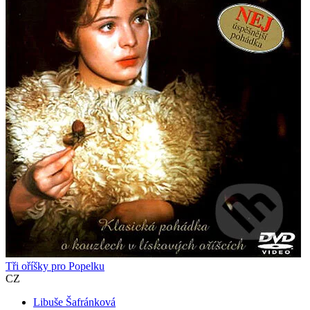
Tři oříšky pro Popelku
CZ
Libuše Šafránková