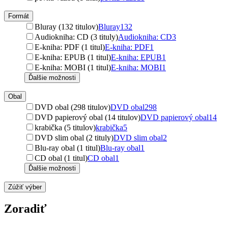
Formát
Bluray (132 titulov)
Bluray
132
Audiokniha: CD (3 tituly)
Audiokniha: CD
3
E-kniha: PDF (1 titul)
E-kniha: PDF
1
E-kniha: EPUB (1 titul)
E-kniha: EPUB
1
E-kniha: MOBI (1 titul)
E-kniha: MOBI
1
Ďalšie možnosti
Obal
DVD obal (298 titulov)
DVD obal
298
DVD papierový obal (14 titulov)
DVD papierový obal
14
krabička (5 titulov)
krabička
5
DVD slim obal (2 tituly)
DVD slim obal
2
Blu-ray obal (1 titul)
Blu-ray obal
1
CD obal (1 titul)
CD obal
1
Ďalšie možnosti
Zúžiť výber
Zoradiť