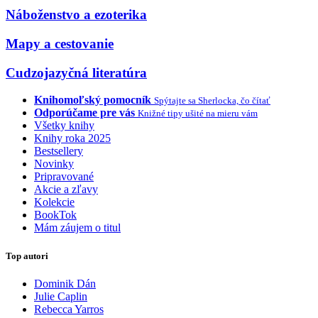
Náboženstvo a ezoterika
Mapy a cestovanie
Cudzojazyčná literatúra
Knihomoľský pomocník
Spýtajte sa Sherlocka, čo čítať
Odporúčame pre vás
Knižné tipy ušité na mieru vám
Všetky knihy
Knihy roka 2025
Bestsellery
Novinky
Pripravované
Akcie a zľavy
Kolekcie
BookTok
Mám záujem o titul
Top autori
Dominik Dán
Julie Caplin
Rebecca Yarros