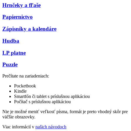
Hrnčeky a fľaše
Papiernictvo
Zápisníky a kalendáre
Hudba
LP platne
Puzzle
Prečítate na zariadeniach:
Pocketbook
Kindle
Smartfón či tablet s príslušnou aplikáciou
Počítač s príslušnou aplikáciou
Nie je možné meniť veľkosť písma, formát je preto vhodný skôr pre
väčšie obrazovky.
Viac informácií v
našich návodoch