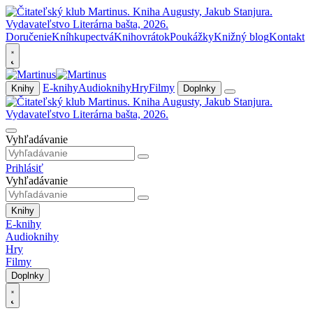
Doručenie
Kníhkupectvá
Knihovrátok
Poukážky
Knižný blog
Kontakt
E-knihy
Audioknihy
Hry
Filmy
Knihy
Doplnky
Vyhľadávanie
Prihlásiť
Vyhľadávanie
Knihy
E-knihy
Audioknihy
Hry
Filmy
Doplnky