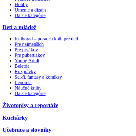
Hobby
Umenie a dizajn
Ďalšie kategórie
Deti a mládež
Knihorad – poradca kníh pre deti
Pre najmenších
Pre prvákov
Pre pubertiakov
Young Adult
Beletria
Rozprávky
Sci-fi, fantasy a komiksy
Leporelá
Náučné knihy
Ďalšie kategórie
Životopisy a reportáže
Kuchárky
Učebnice a slovníky