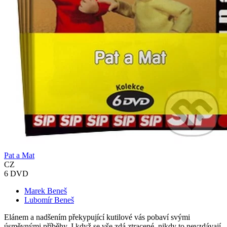
Pat a Mat
CZ
6 DVD
Marek Beneš
Lubomír Beneš
Elánem a nadšením překypující kutilové vás pobaví svými
úsměvnými příběhy. I když se vše zdá ztracené, nikdy to nevzdávají.