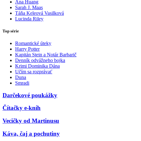
Ana Huang
Sarah J. Maas
Táňa Keleová Vasilková
Lucinda Riley
Top série
Romantické úteky
Harry Potter
Kapitán Stein a Notár Barbarič
Denník odvážneho bojka
Krimi Dominika Dána
Učím sa rozprávať
Duna
Smradi
Darčekové poukážky
Čítačky e-kníh
Vecičky od Martinusu
Káva, čaj a pochutiny