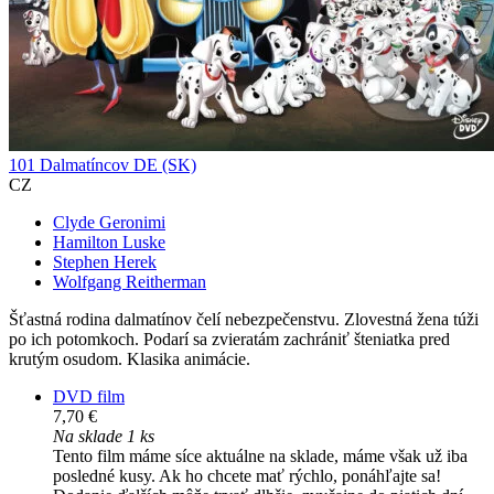
101 Dalmatíncov DE (SK)
CZ
Clyde Geronimi
Hamilton Luske
Stephen Herek
Wolfgang Reitherman
Šťastná rodina dalmatínov čelí nebezpečenstvu. Zlovestná žena túži
po ich potomkoch. Podarí sa zvieratám zachrániť šteniatka pred
krutým osudom. Klasika animácie.
DVD film
7,70 €
Na sklade 1 ks
Tento film máme síce aktuálne na sklade, máme však už iba
posledné kusy. Ak ho chcete mať rýchlo, ponáhľajte sa!