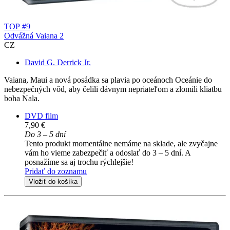
TOP #9
Odvážná Vaiana 2
CZ
David G. Derrick Jr.
Vaiana, Maui a nová posádka sa plavia po oceánoch Oceánie do
nebezpečných vôd, aby čelili dávnym nepriateľom a zlomili kliatbu
boha Nala.
DVD film
7,90 €
Do 3 – 5 dní
Tento produkt momentálne nemáme na sklade, ale zvyčajne
vám ho vieme zabezpečiť a odoslať do 3 – 5 dní. A
posnažíme sa aj trochu rýchlejšie!
Pridať do zoznamu
Vložiť do košíka