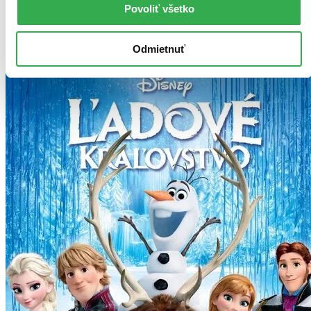
Povoliť všetko
Dodanie ďalších môže trvať dlhšie, zvyčajne do piatich dní.
Pridať do zoznamu
Vložiť do košíka
Odmietnuť