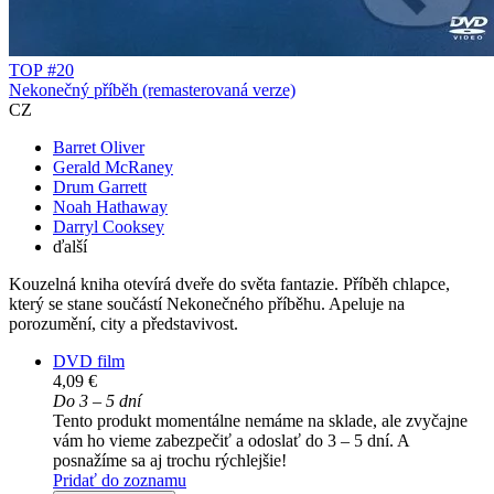
TOP #20
Nekonečný příběh (remasterovaná verze)
CZ
Barret Oliver
Gerald McRaney
Drum Garrett
Noah Hathaway
Darryl Cooksey
ďalší
Kouzelná kniha otevírá dveře do světa fantazie. Příběh chlapce,
který se stane součástí Nekonečného příběhu. Apeluje na
porozumění, city a představivost.
DVD film
4,09 €
Do 3 – 5 dní
Tento produkt momentálne nemáme na sklade, ale zvyčajne
vám ho vieme zabezpečiť a odoslať do 3 – 5 dní. A
posnažíme sa aj trochu rýchlejšie!
Pridať do zoznamu