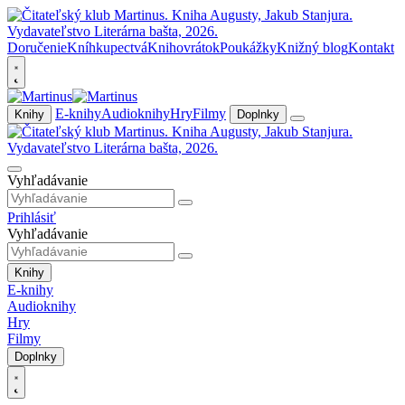
Doručenie
Kníhkupectvá
Knihovrátok
Poukážky
Knižný blog
Kontakt
E-knihy
Audioknihy
Hry
Filmy
Knihy
Doplnky
Vyhľadávanie
Prihlásiť
Vyhľadávanie
Knihy
E-knihy
Audioknihy
Hry
Filmy
Doplnky