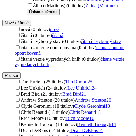
Žilina (Martinus) (0 titulov)
Žilina (Martinus)
Ďalšie možnosti
Nové / čítané
nová (0 titulov)
nová
čítaná (0 titulov)
čítaná
čítaná - výborný stav (0 titulov)
čítaná - výborný stav
čítaná - mierne opotrebovaná (0 titulov)
čítaná - mierne
opotrebovaná
čítané verzie vypredaných kníh (0 titulov)
čítané verzie
vypredaných kníh
Režisér
Tim Burton (25 titulov)
Tim Burton
25
Lee Unkrich (24 titulov)
Lee Unkrich
24
Brad Bird (21 titulov)
Brad Bird
21
Andrew Stanton (20 titulov)
Andrew Stanton
20
Clyde Geronimi (18 titulov)
Clyde Geronimi
18
Chris Renaud (18 titulov)
Chris Renaud
18
Rich Moore (16 titulov)
Rich Moore
16
Kenneth Branagh (14 titulov)
Kenneth Branagh
14
Dean DeBlois (14 titulov)
Dean DeBlois
14