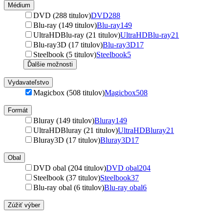
Médium
DVD (288 titulov)
DVD
288
Blu-ray (149 titulov)
Blu-ray
149
UltraHDBlu-ray (21 titulov)
UltraHDBlu-ray
21
Blu-ray3D (17 titulov)
Blu-ray3D
17
Steelbook (5 titulov)
Steelbook
5
Ďalšie možnosti
Vydavateľstvo
Magicbox (508 titulov)
Magicbox
508
Formát
Bluray (149 titulov)
Bluray
149
UltraHDBluray (21 titulov)
UltraHDBluray
21
Bluray3D (17 titulov)
Bluray3D
17
Obal
DVD obal (204 titulov)
DVD obal
204
Steelbook (37 titulov)
Steelbook
37
Blu-ray obal (6 titulov)
Blu-ray obal
6
Zúžiť výber