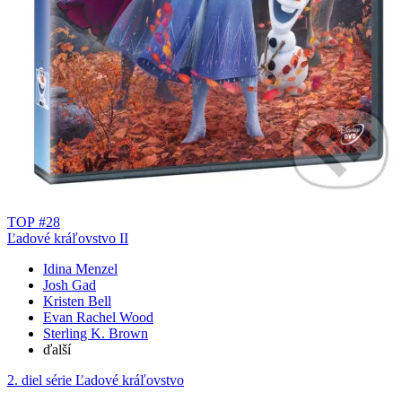
TOP #28
Ľadové kráľovstvo II
Idina Menzel
Josh Gad
Kristen Bell
Evan Rachel Wood
Sterling K. Brown
ďalší
2. diel série
Ľadové kráľovstvo