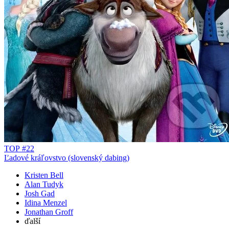
TOP #22
Ľadové kráľovstvo (slovenský dabing)
Kristen Bell
Alan Tudyk
Josh Gad
Idina Menzel
Jonathan Groff
ďalší