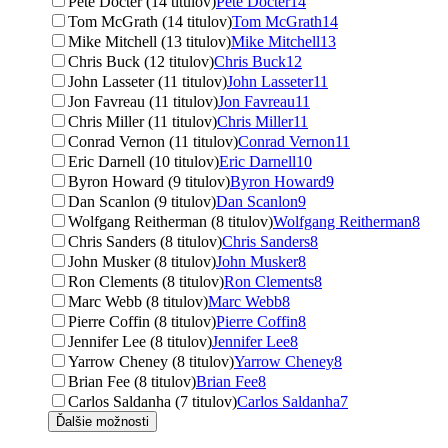
Pete Docter (14 titulov)
Pete Docter
14
Tom McGrath (14 titulov)
Tom McGrath
14
Mike Mitchell (13 titulov)
Mike Mitchell
13
Chris Buck (12 titulov)
Chris Buck
12
John Lasseter (11 titulov)
John Lasseter
11
Jon Favreau (11 titulov)
Jon Favreau
11
Chris Miller (11 titulov)
Chris Miller
11
Conrad Vernon (11 titulov)
Conrad Vernon
11
Eric Darnell (10 titulov)
Eric Darnell
10
Byron Howard (9 titulov)
Byron Howard
9
Dan Scanlon (9 titulov)
Dan Scanlon
9
Wolfgang Reitherman (8 titulov)
Wolfgang Reitherman
8
Chris Sanders (8 titulov)
Chris Sanders
8
John Musker (8 titulov)
John Musker
8
Ron Clements (8 titulov)
Ron Clements
8
Marc Webb (8 titulov)
Marc Webb
8
Pierre Coffin (8 titulov)
Pierre Coffin
8
Jennifer Lee (8 titulov)
Jennifer Lee
8
Yarrow Cheney (8 titulov)
Yarrow Cheney
8
Brian Fee (8 titulov)
Brian Fee
8
Carlos Saldanha (7 titulov)
Carlos Saldanha
7
Ďalšie možnosti