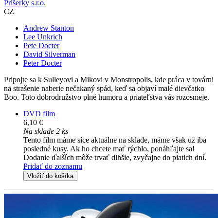
Príšerky s.r.o.
CZ
Andrew Stanton
Lee Unkrich
Pete Docter
David Silverman
Peter Docter
Pripojte sa k Sulleyovi a Mikovi v Monstropolis, kde práca v továrni
na strašenie naberie nečakaný spád, keď sa objaví malé dievčatko
Boo. Toto dobrodružstvo plné humoru a priateľstva vás rozosmeje.
DVD film
6,10 €
Na sklade 2 ks
Tento film máme síce aktuálne na sklade, máme však už iba
posledné kusy. Ak ho chcete mať rýchlo, ponáhľajte sa!
Dodanie ďalších môže trvať dlhšie, zvyčajne do piatich dní.
Pridať do zoznamu
Vložiť do košíka