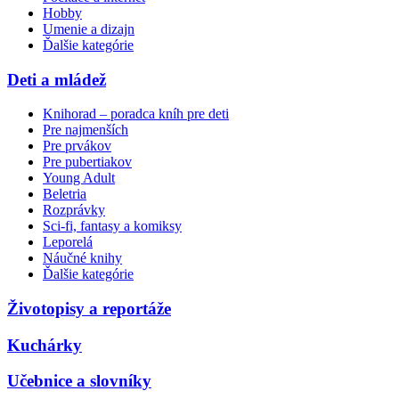
Hobby
Umenie a dizajn
Ďalšie kategórie
Deti a mládež
Knihorad – poradca kníh pre deti
Pre najmenších
Pre prvákov
Pre pubertiakov
Young Adult
Beletria
Rozprávky
Sci-fi, fantasy a komiksy
Leporelá
Náučné knihy
Ďalšie kategórie
Životopisy a reportáže
Kuchárky
Učebnice a slovníky