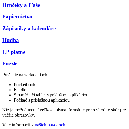
Hrnčeky a fľaše
Papiernictvo
Zápisníky a kalendáre
Hudba
LP platne
Puzzle
Prečítate na zariadeniach:
Pocketbook
Kindle
Smartfón či tablet s príslušnou aplikáciou
Počítač s príslušnou aplikáciou
Nie je možné meniť veľkosť písma, formát je preto vhodný skôr pre
väčšie obrazovky.
Viac informácií v
našich návodoch