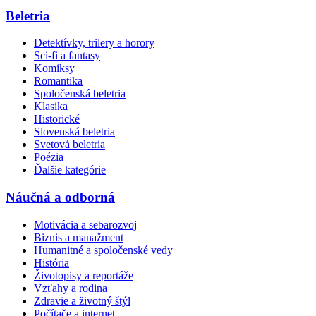
Beletria
Detektívky, trilery a horory
Sci-fi a fantasy
Komiksy
Romantika
Spoločenská beletria
Klasika
Historické
Slovenská beletria
Svetová beletria
Poézia
Ďalšie kategórie
Náučná a odborná
Motivácia a sebarozvoj
Biznis a manažment
Humanitné a spoločenské vedy
História
Životopisy a reportáže
Vzťahy a rodina
Zdravie a životný štýl
Počítače a internet