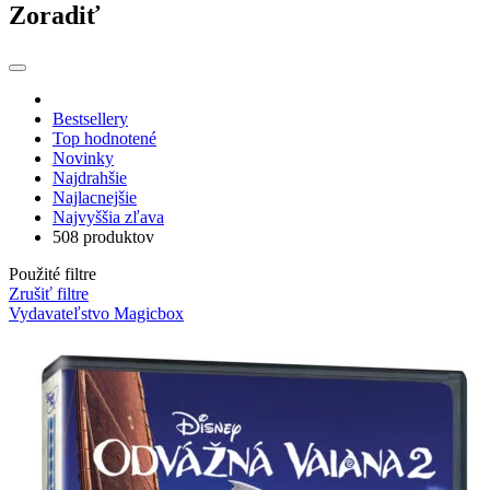
Zoradiť
Bestsellery
Top hodnotené
Novinky
Najdrahšie
Najlacnejšie
Najvyššia zľava
508 produktov
Použité filtre
Zrušiť filtre
Vydavateľstvo Magicbox