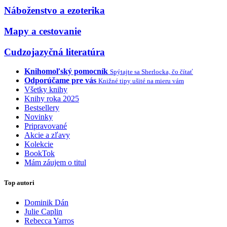
Náboženstvo a ezoterika
Mapy a cestovanie
Cudzojazyčná literatúra
Knihomoľský pomocník
Spýtajte sa Sherlocka, čo čítať
Odporúčame pre vás
Knižné tipy ušité na mieru vám
Všetky knihy
Knihy roka 2025
Bestsellery
Novinky
Pripravované
Akcie a zľavy
Kolekcie
BookTok
Mám záujem o titul
Top autori
Dominik Dán
Julie Caplin
Rebecca Yarros