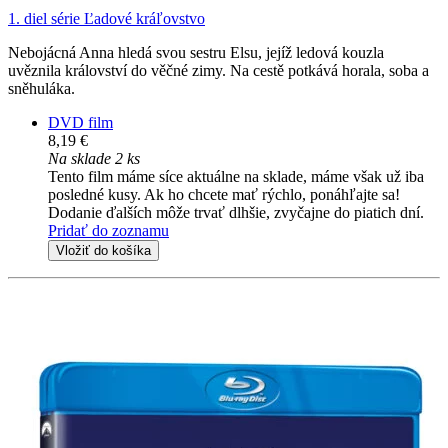
1. diel série
Ľadové kráľovstvo
Nebojácná Anna hledá svou sestru Elsu, jejíž ledová kouzla
uvěznila království do věčné zimy. Na cestě potkává horala, soba a
sněhuláka.
DVD film
8,19 €
Na sklade 2 ks
Tento film máme síce aktuálne na sklade, máme však už iba
posledné kusy. Ak ho chcete mať rýchlo, ponáhľajte sa!
Dodanie ďalších môže trvať dlhšie, zvyčajne do piatich dní.
Pridať do zoznamu
Vložiť do košíka