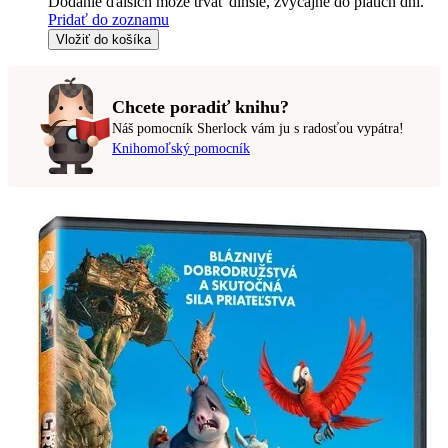
Dodanie ďalších môže trvať dlhšie, zvyčajne do piatich dní.
Pridať do zoznamu
Vložiť do košíka
Chcete poradiť knihu?
Náš pomocník Sherlock vám ju s radosťou vypátra!
Knihomoľský pomocník