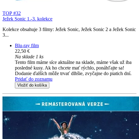
TOP #32
Ježek Sonic 1.-3. kolekce
Kolekce obsahuje 3 filmy: Ježek Sonic, Ježek Sonic 2 a Ježek Sonic
3...
Blu-ray film
22,50 €
Na sklade 1 ks
Tento film máme síce aktuálne na sklade, máme však už iba
posledné kusy. Ak ho chcete mať rýchlo, ponáhľajte sa!
Dodanie ďalších môže trvať dlhšie, zvyčajne do piatich dní.
Pridať do zoznamu
Vložiť do košíka