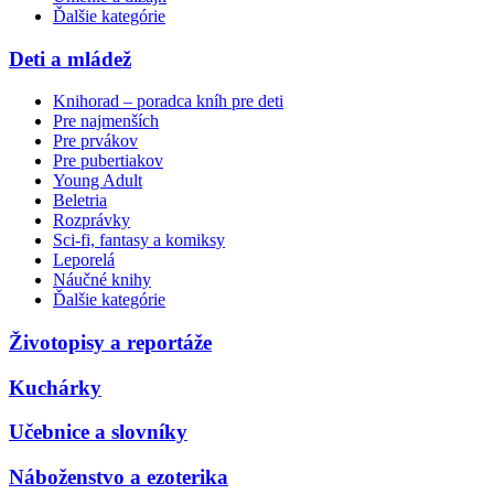
Ďalšie kategórie
Deti a mládež
Knihorad – poradca kníh pre deti
Pre najmenších
Pre prvákov
Pre pubertiakov
Young Adult
Beletria
Rozprávky
Sci-fi, fantasy a komiksy
Leporelá
Náučné knihy
Ďalšie kategórie
Životopisy a reportáže
Kuchárky
Učebnice a slovníky
Náboženstvo a ezoterika