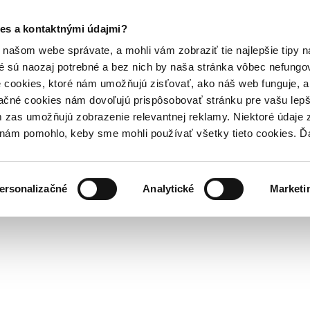
es a kontaktnými údajmi?
našom webe správate, a mohli vám zobraziť tie najlepšie tipy n
é sú naozaj potrebné a bez nich by naša stránka vôbec nefung
 cookies, ktoré nám umožňujú zisťovať, ako náš web funguje, a 
ačné cookies nám dovoľujú prispôsobovať stránku pre vašu lepši
zas umožňujú zobrazenie relevantnej reklamy. Niektoré údaje z
y nám pomohlo, keby sme mohli používať všetky tieto cookies. 
ersonalizačné
Analytické
Marketi