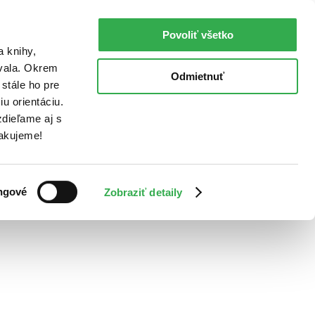
Povoliť všetko
a knihy,
ovala. Okrem
Odmietnuť
stále ho pre
u orientáciu.
dieľame aj s
Ďakujeme!
ngové
Zobraziť detaily