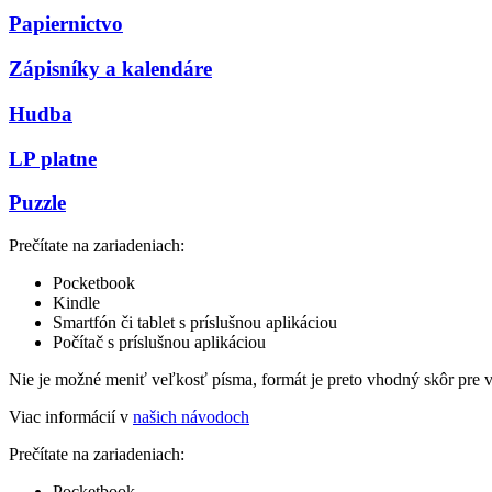
Papiernictvo
Zápisníky a kalendáre
Hudba
LP platne
Puzzle
Prečítate na zariadeniach:
Pocketbook
Kindle
Smartfón či tablet s príslušnou aplikáciou
Počítač s príslušnou aplikáciou
Nie je možné meniť veľkosť písma, formát je preto vhodný skôr pre 
Viac informácií v
našich návodoch
Prečítate na zariadeniach:
Pocketbook