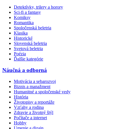
Detektívky, trilery a horory
Sci-fi a fantasy
Komiksy
Romantika
Spoločenská beletria
Klasika
Historické
Slovenská beletria
Svetová beletria
Poézia
Ďalšie kategórie
Náučná a odborná
Motivácia a sebarozvoj
Biznis a manažment
Humanitné a spoločenské vedy
História
Životopisy a reportáže
Vzťahy a rodina
Zdravie a životný štýl
Počítače a internet
Hobby
Umenie a dizajn