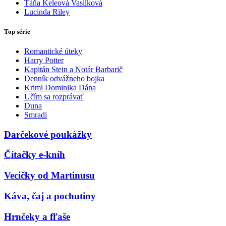
Táňa Keleová Vasilková
Lucinda Riley
Top série
Romantické úteky
Harry Potter
Kapitán Stein a Notár Barbarič
Denník odvážneho bojka
Krimi Dominika Dána
Učím sa rozprávať
Duna
Smradi
Darčekové poukážky
Čítačky e-kníh
Vecičky od Martinusu
Káva, čaj a pochutiny
Hrnčeky a fľaše