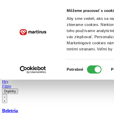
Doručenie
Kníhkupectvá
Knihovrátok
Poukážky
Knižný blog
Kontakt
Môžeme pracovať s cooki
Aby sme vedeli, ako sa na 
zbierame cookies. Niektor
E-knihy
Audioknihy
Hry
Filmy
Knihy
Doplnky
toho používame analytické
vás zlepšovať. Personaliz
Vyhľadávanie
Marketingové cookies nám 
tretími stranami. Veľmi b
Prihlásiť
Vyhľadávanie
Výber
Knihy
Potrebné
P
súhlasu
E-knihy
Audioknihy
Hry
Filmy
Doplnky
Beletria