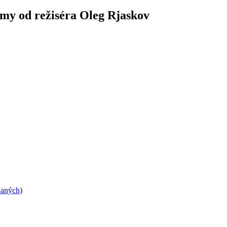
lmy od režiséra Oleg Rjaskov
daných)