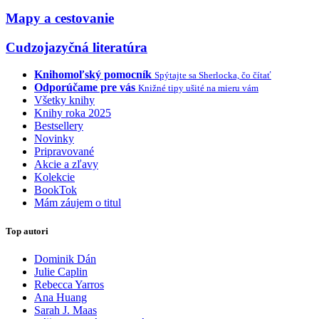
Mapy a cestovanie
Cudzojazyčná literatúra
Knihomoľský pomocník
Spýtajte sa Sherlocka, čo čítať
Odporúčame pre vás
Knižné tipy ušité na mieru vám
Všetky knihy
Knihy roka 2025
Bestsellery
Novinky
Pripravované
Akcie a zľavy
Kolekcie
BookTok
Mám záujem o titul
Top autori
Dominik Dán
Julie Caplin
Rebecca Yarros
Ana Huang
Sarah J. Maas