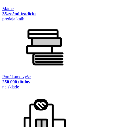
Máme
35-ročnú tradíciu
predaja kníh
Ponúkame vyše
250 000 titulov
na sklade