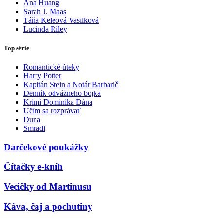
Ana Huang
Sarah J. Maas
Táňa Keleová Vasilková
Lucinda Riley
Top série
Romantické úteky
Harry Potter
Kapitán Stein a Notár Barbarič
Denník odvážneho bojka
Krimi Dominika Dána
Učím sa rozprávať
Duna
Smradi
Darčekové poukážky
Čítačky e-kníh
Vecičky od Martinusu
Káva, čaj a pochutiny