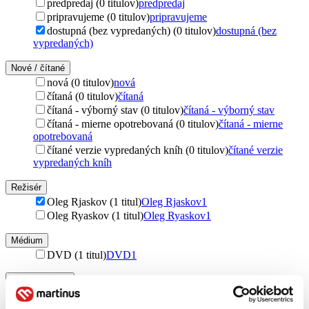
predpredaj (0 titulov)
predpredaj
pripravujeme (0 titulov)
pripravujeme
dostupná (bez vypredaných) (0 titulov)
dostupná (bez
vypredaných)
Nové / čítané
nová (0 titulov)
nová
čítaná (0 titulov)
čítaná
čítaná - výborný stav (0 titulov)
čítaná - výborný stav
čítaná - mierne opotrebovaná (0 titulov)
čítaná - mierne
opotrebovaná
čítané verzie vypredaných kníh (0 titulov)
čítané verzie
vypredaných kníh
Režisér
Oleg Rjaskov (1 titul)
Oleg Rjaskov
1
Oleg Ryaskov (1 titul)
Oleg Ryaskov
1
Médium
DVD (1 titul)
DVD
1
Vydavateľstvo
Hollywood (1 titul)
Hollywood
1