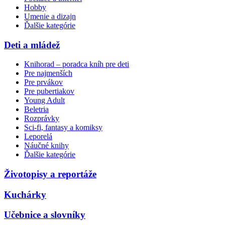
Hobby
Umenie a dizajn
Ďalšie kategórie
Deti a mládež
Knihorad – poradca kníh pre deti
Pre najmenších
Pre prvákov
Pre pubertiakov
Young Adult
Beletria
Rozprávky
Sci-fi, fantasy a komiksy
Leporelá
Náučné knihy
Ďalšie kategórie
Životopisy a reportáže
Kuchárky
Učebnice a slovníky