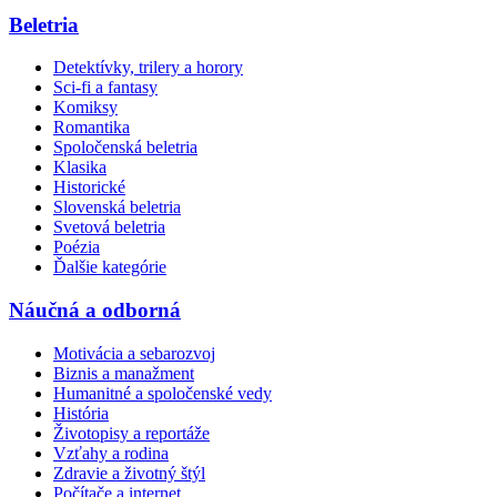
Beletria
Detektívky, trilery a horory
Sci-fi a fantasy
Komiksy
Romantika
Spoločenská beletria
Klasika
Historické
Slovenská beletria
Svetová beletria
Poézia
Ďalšie kategórie
Náučná a odborná
Motivácia a sebarozvoj
Biznis a manažment
Humanitné a spoločenské vedy
História
Životopisy a reportáže
Vzťahy a rodina
Zdravie a životný štýl
Počítače a internet