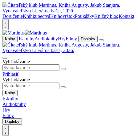
Doručenie
Kníhkupectvá
Knihovrátok
Poukážky
Knižný blog
Kontakt
E-knihy
Audioknihy
Hry
Filmy
Knihy
Doplnky
Vyhľadávanie
Prihlásiť
Vyhľadávanie
Knihy
E-knihy
Audioknihy
Hry
Filmy
Doplnky