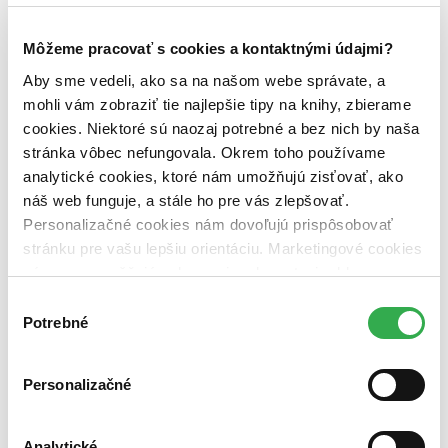
Zúžiť výber
Môžeme pracovať s cookies a kontaktnými údajmi?
Zoradiť
Aby sme vedeli, ako sa na našom webe správate, a
mohli vám zobraziť tie najlepšie tipy na knihy, zbierame
cookies. Niektoré sú naozaj potrebné a bez nich by naša
Bestsellery
stránka vôbec nefungovala. Okrem toho používame
Top hodnotené
analytické cookies, ktoré nám umožňujú zisťovať, ako
Novinky
náš web funguje, a stále ho pre vás zlepšovať.
Najdrahšie
Najlacnejšie
Personalizačné cookies nám dovoľujú prispôsobovať
Najvyššia zľava
stránku pre vašu lepšiu orientáciu. Marketingové cookies
nám zas umožňujú zobrazenie relevantnej reklamy.
Použité filtre
Niektoré údaje zdieľame aj s tretími stranami. Veľmi by
Výber
Zrušiť filtre
nám pomohlo, keby sme mohli používať všetky tieto
Potrebné
súhlasu
dostupné
Režisér Oleg Rjaskov
cookies. Ďakujeme!
Personalizačné
Analytické