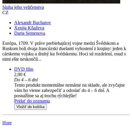
Sluha jeho veličenstva
CZ
Alexandr Bucharov
Xenija Kňaževa
Darja Semenova
Európa, 1709. V práve prebiehajúcej vojne medzi Švédskom a
Ruskom boli dvaja francúzski duelanti vyhostení z krajiny: jeden k
cárskemu vojsku a druhý ku švédskemu. Hoci sú rozdelení, osud s
nimi ešte neskončil...
DVD film
2,90 €
Do 4 – 6 dní
Tento produkt momentálne nemáme na sklade, ale zvyčajne
vám ho vieme zabezpečiť a odoslať do 4 – 6 dní. A
posnažíme sa aj trochu rýchlejšie!
Pridať do zoznamu
Vložiť do košíka
Hore