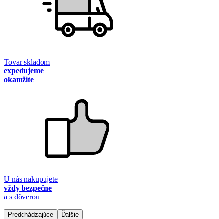
Tovar skladom
expedujeme
okamžite
U nás nakupujete
vždy bezpečne
a s dôverou
Predchádzajúce
Ďalšie