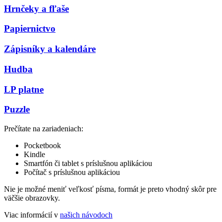
Hrnčeky a fľaše
Papiernictvo
Zápisníky a kalendáre
Hudba
LP platne
Puzzle
Prečítate na zariadeniach:
Pocketbook
Kindle
Smartfón či tablet s príslušnou aplikáciou
Počítač s príslušnou aplikáciou
Nie je možné meniť veľkosť písma, formát je preto vhodný skôr pre
väčšie obrazovky.
Viac informácií v
našich návodoch