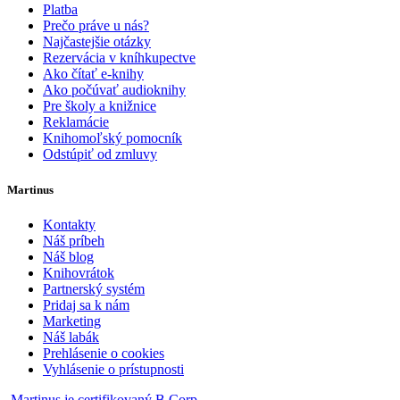
Platba
Prečo práve u nás?
Najčastejšie otázky
Rezervácia v kníhkupectve
Ako čítať e-knihy
Ako počúvať audioknihy
Pre školy a knižnice
Reklamácie
Knihomoľský pomocník
Odstúpiť od zmluvy
Martinus
Kontakty
Náš príbeh
Náš blog
Knihovrátok
Partnerský systém
Pridaj sa k nám
Marketing
Náš labák
Prehlásenie o cookies
Vyhlásenie o prístupnosti
Martinus je certifikovaný B Corp