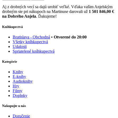
Aj z drobných vecí sa dajú urobiť veľké. Vďaka vašim Anjelským
drobným ste pri nákupoch na Martinuse darovali už
1 501 846,00 €
na Dobrého Anjela
. Ďakujeme!
Kníhkupectvá
Bratislava - Obchodná
• Otvorené do 20:00
Všetky kníhkupectvá
Udalosti
Spriatelené kníhkupectvá
Kategórie
Knihy
E-knihy
Audioknihy
Hry
Filmy
Doplnky
Nakupujte u nás
Doručenie