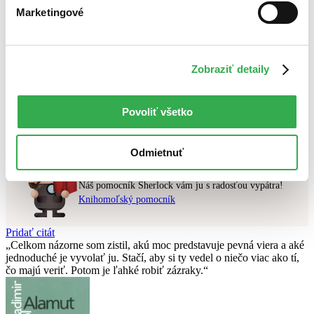
Najdrahšie
Marketingové
Najlacnejšie
Najvyššia zľava
Zobraziť detaily
Použité filtre
Zrušiť filtre
dostupné
Režisér Joon-ho Bong
Nebol nájdený
žiadny titul
vyhovujúci zadaným podmienkam.
Povoliť všetko
Skúste prosím zmeniť vyhľadávaný výraz.
Odmietnuť
Chcete poradiť knihu?
Náš pomocník Sherlock vám ju s radosťou vypátra!
Knihomoľský pomocník
Pridať citát
Celkom názorne som zistil, akú moc predstavuje pevná viera a aké
jednoduché je vyvolať ju. Stačí, aby si ty vedel o niečo viac ako tí,
čo majú veriť. Potom je ľahké robiť zázraky.