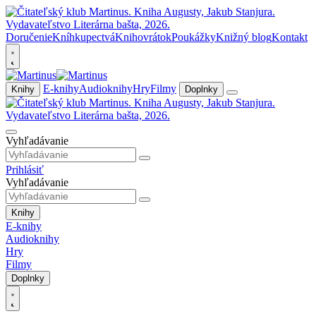
Doručenie
Kníhkupectvá
Knihovrátok
Poukážky
Knižný blog
Kontakt
E-knihy
Audioknihy
Hry
Filmy
Knihy
Doplnky
Vyhľadávanie
Prihlásiť
Vyhľadávanie
Knihy
E-knihy
Audioknihy
Hry
Filmy
Doplnky