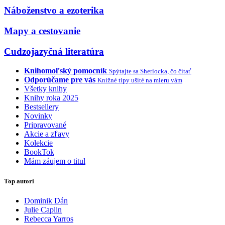
Náboženstvo a ezoterika
Mapy a cestovanie
Cudzojazyčná literatúra
Knihomoľský pomocník
Spýtajte sa Sherlocka, čo čítať
Odporúčame pre vás
Knižné tipy ušité na mieru vám
Všetky knihy
Knihy roka 2025
Bestsellery
Novinky
Pripravované
Akcie a zľavy
Kolekcie
BookTok
Mám záujem o titul
Top autori
Dominik Dán
Julie Caplin
Rebecca Yarros