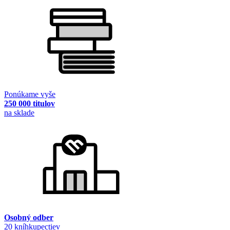
Ponúkame vyše
250 000 titulov
na sklade
Osobný odber
20 kníhkupectiev