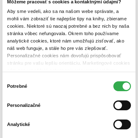
predpredaj (0 titulov)
predpredaj
Môžeme pracovať s cookies a kontaktnými údajmi?
pripravujeme (0 titulov)
pripravujeme
Aby sme vedeli, ako sa na našom webe správate, a
dostupná (bez vypredaných) (0 titulov)
dostupná (bez
mohli vám zobraziť tie najlepšie tipy na knihy, zbierame
vypredaných)
cookies. Niektoré sú naozaj potrebné a bez nich by naša
Nové / čítané
stránka vôbec nefungovala. Okrem toho používame
nová (0 titulov)
nová
analytické cookies, ktoré nám umožňujú zisťovať, ako
čítaná (0 titulov)
čítaná
náš web funguje, a stále ho pre vás zlepšovať.
čítaná - výborný stav (0 titulov)
čítaná - výborný stav
čítaná - mierne opotrebovaná (0 titulov)
čítaná - mierne
Personalizačné cookies nám dovoľujú prispôsobovať
opotrebovaná
stránku pre vašu lepšiu orientáciu. Marketingové cookies
čítané verzie vypredaných kníh (0 titulov)
čítané verzie
nám zas umožňujú zobrazenie relevantnej reklamy.
vypredaných kníh
Niektoré údaje zdieľame aj s tretími stranami. Veľmi by
Výber
Zúžiť výber
nám pomohlo, keby sme mohli používať všetky tieto
Potrebné
súhlasu
cookies. Ďakujeme!
Zoradiť
Personalizačné
Analytické
Bestsellery
Top hodnotené
Novinky