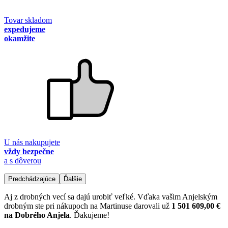
Tovar skladom
expedujeme
okamžite
U nás nakupujete
vždy bezpečne
a s dôverou
Predchádzajúce
Ďalšie
Aj z drobných vecí sa dajú urobiť veľké. Vďaka vašim Anjelským
drobným ste pri nákupoch na Martinuse darovali už
1 501 609,00 €
na Dobrého Anjela
. Ďakujeme!