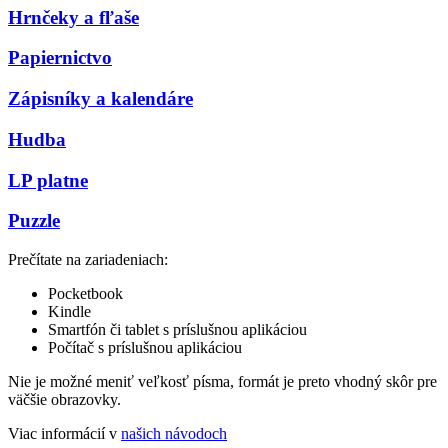
Hrnčeky a fľaše
Papiernictvo
Zápisníky a kalendáre
Hudba
LP platne
Puzzle
Prečítate na zariadeniach:
Pocketbook
Kindle
Smartfón či tablet s príslušnou aplikáciou
Počítač s príslušnou aplikáciou
Nie je možné meniť veľkosť písma, formát je preto vhodný skôr pre
väčšie obrazovky.
Viac informácií v
našich návodoch