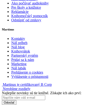
Ako počúvať audioknihy
Pre školy a knižnice
Reklamácie
Knihomoľský pomocník
Odstúpiť od zmluvy
Martinus
Kontakty
Náš príbeh
Náš blog
Knihovrátok
Partnerský systém
Pridaj sa k nám
Marketing
Náš labák
Prehlásenie o cookies
Vyhlásenie o prístupnosti
Martinus je certifikovaný B Corp
Nerobíme rozdiely
Najlepšie novinky sú tie knižné. Získajte ich ako prví:
Odoslať