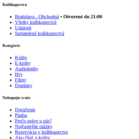
Kníhkupectvá
Bratislava - Obchodná
• Otvorené do 21:00
Všetky kníhkupectvá
Udalosti
Spriatelené kníhkupectvá
Kategórie
Knihy
E-knihy
Audioknihy
Hry
Filmy
Doplnky
Nakupujte u nás
Doručenie
Platba
Prečo práve u nás?
Najčastejšie otázky
Rezervácia v kníhkupectve
Ako čítať e-knihy