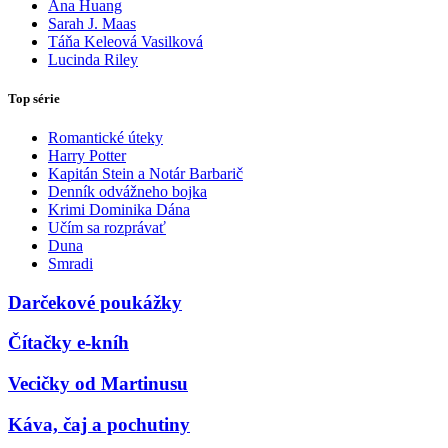
Ana Huang
Sarah J. Maas
Táňa Keleová Vasilková
Lucinda Riley
Top série
Romantické úteky
Harry Potter
Kapitán Stein a Notár Barbarič
Denník odvážneho bojka
Krimi Dominika Dána
Učím sa rozprávať
Duna
Smradi
Darčekové poukážky
Čítačky e-kníh
Vecičky od Martinusu
Káva, čaj a pochutiny