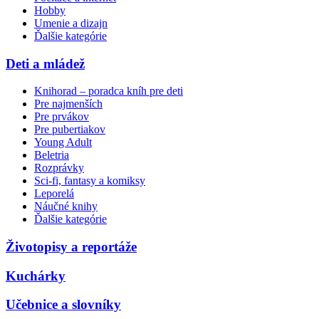
Hobby
Umenie a dizajn
Ďalšie kategórie
Deti a mládež
Knihorad – poradca kníh pre deti
Pre najmenších
Pre prvákov
Pre pubertiakov
Young Adult
Beletria
Rozprávky
Sci-fi, fantasy a komiksy
Leporelá
Náučné knihy
Ďalšie kategórie
Životopisy a reportáže
Kuchárky
Učebnice a slovníky