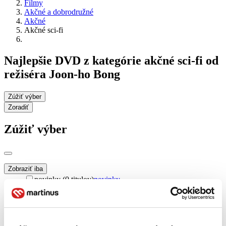
Filmy
Akčné a dobrodružné
Akčné
Akčné sci-fi
Najlepšie DVD z kategórie akčné sci-fi od
režiséra Joon-ho Bong
Zúžiť výber
Zoradiť
Zúžiť výber
Zobraziť iba
novinky (0 titulov)
novinky
zľavnené tituly (0 titulov)
zľavnené tituly
Dostupnosť
na centrálnom sklade (0 titulov)
na centrálnom sklade