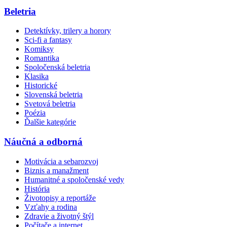
Beletria
Detektívky, trilery a horory
Sci-fi a fantasy
Komiksy
Romantika
Spoločenská beletria
Klasika
Historické
Slovenská beletria
Svetová beletria
Poézia
Ďalšie kategórie
Náučná a odborná
Motivácia a sebarozvoj
Biznis a manažment
Humanitné a spoločenské vedy
História
Životopisy a reportáže
Vzťahy a rodina
Zdravie a životný štýl
Počítače a internet