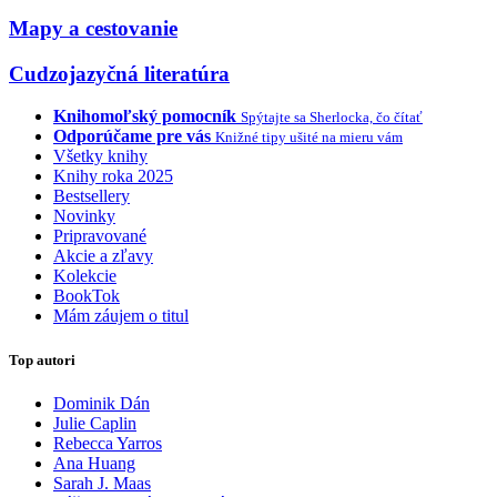
Mapy a cestovanie
Cudzojazyčná literatúra
Knihomoľský pomocník
Spýtajte sa Sherlocka, čo čítať
Odporúčame pre vás
Knižné tipy ušité na mieru vám
Všetky knihy
Knihy roka 2025
Bestsellery
Novinky
Pripravované
Akcie a zľavy
Kolekcie
BookTok
Mám záujem o titul
Top autori
Dominik Dán
Julie Caplin
Rebecca Yarros
Ana Huang
Sarah J. Maas