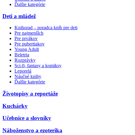
Ďalšie kategórie
Deti a mládež
Knihorad – poradca kníh pre deti
Pre najmenších
Pre prvákov
Pre pubertiakov
Young Adult
Beletria
Rozprávky
Sci-fi, fantasy a komiksy
Leporelá
Náučné knihy
Ďalšie kategórie
Životopisy a reportáže
Kuchárky
Učebnice a slovníky
Náboženstvo a ezoterika