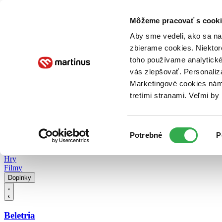
Doručenie
Kníhkupectvá
Knihovrátok
Poukážky
Knižný blog
Kontakt
Môžeme pracovať s cooki
Aby sme vedeli, ako sa na 
zbierame cookies. Niektor
E-knihy
Audioknihy
Hry
Filmy
Knihy
Doplnky
toho používame analytické
vás zlepšovať. Personaliz
Vyhľadávanie
Marketingové cookies nám 
tretími stranami. Veľmi b
Prihlásiť
Vyhľadávanie
Výber
Knihy
Potrebné
P
súhlasu
E-knihy
Audioknihy
Hry
Filmy
Doplnky
Beletria