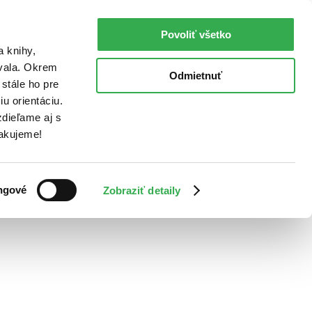
Povoliť všetko
a knihy,
ovala. Okrem
Odmietnuť
stále ho pre
u orientáciu.
dieľame aj s
Ďakujeme!
ngové
Zobraziť detaily