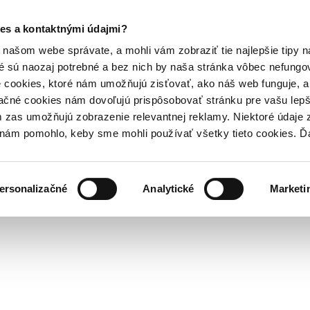
es a kontaktnými údajmi?
našom webe správate, a mohli vám zobraziť tie najlepšie tipy n
é sú naozaj potrebné a bez nich by naša stránka vôbec nefung
 cookies, ktoré nám umožňujú zisťovať, ako náš web funguje, a 
ačné cookies nám dovoľujú prispôsobovať stránku pre vašu lepši
zas umožňujú zobrazenie relevantnej reklamy. Niektoré údaje z
y nám pomohlo, keby sme mohli používať všetky tieto cookies. 
ersonalizačné
Analytické
Marketi