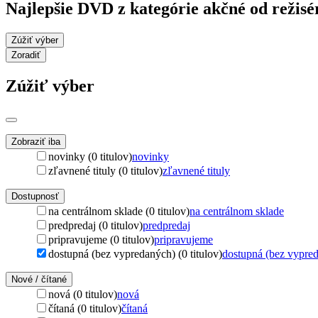
Najlepšie DVD z kategórie akčné od režis
Zúžiť výber
Zoradiť
Zúžiť výber
Zobraziť iba
novinky (0 titulov)
novinky
zľavnené tituly (0 titulov)
zľavnené tituly
Dostupnosť
na centrálnom sklade (0 titulov)
na centrálnom sklade
predpredaj (0 titulov)
predpredaj
pripravujeme (0 titulov)
pripravujeme
dostupná (bez vypredaných) (0 titulov)
dostupná (bez vypre
Nové / čítané
nová (0 titulov)
nová
čítaná (0 titulov)
čítaná