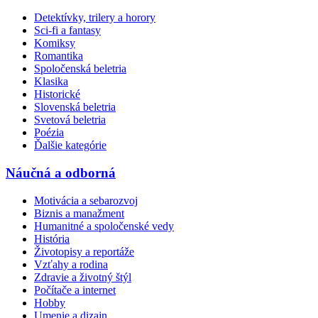
Detektívky, trilery a horory
Sci-fi a fantasy
Komiksy
Romantika
Spoločenská beletria
Klasika
Historické
Slovenská beletria
Svetová beletria
Poézia
Ďalšie kategórie
Náučná a odborná
Motivácia a sebarozvoj
Biznis a manažment
Humanitné a spoločenské vedy
História
Životopisy a reportáže
Vzťahy a rodina
Zdravie a životný štýl
Počítače a internet
Hobby
Umenie a dizajn