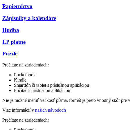
Papiernictvo
Zápisníky a kalendáre
Hudba
LP platne
Puzzle
Prečítate na zariadeniach:
Pocketbook
Kindle
Smartfón či tablet s príslušnou aplikáciou
Počítač s príslušnou aplikáciou
Nie je možné meniť veľkosť písma, formát je preto vhodný skôr pre 
Viac informácií v
našich návodoch
Prečítate na zariadeniach:
Pocketbook