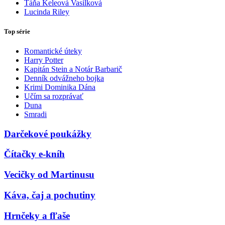
Táňa Keleová Vasilková
Lucinda Riley
Top série
Romantické úteky
Harry Potter
Kapitán Stein a Notár Barbarič
Denník odvážneho bojka
Krimi Dominika Dána
Učím sa rozprávať
Duna
Smradi
Darčekové poukážky
Čítačky e-kníh
Vecičky od Martinusu
Káva, čaj a pochutiny
Hrnčeky a fľaše