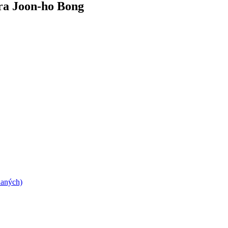
éra Joon-ho Bong
daných)