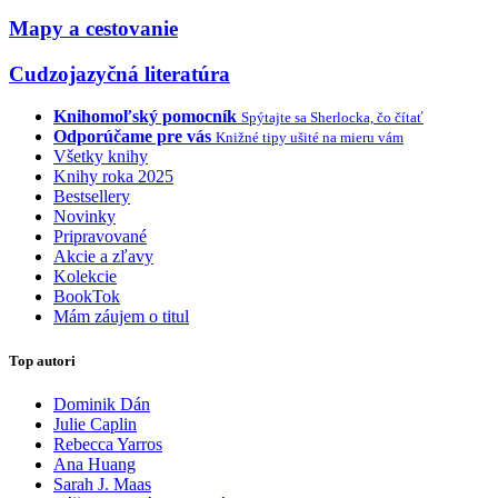
Mapy a cestovanie
Cudzojazyčná literatúra
Knihomoľský pomocník
Spýtajte sa Sherlocka, čo čítať
Odporúčame pre vás
Knižné tipy ušité na mieru vám
Všetky knihy
Knihy roka 2025
Bestsellery
Novinky
Pripravované
Akcie a zľavy
Kolekcie
BookTok
Mám záujem o titul
Top autori
Dominik Dán
Julie Caplin
Rebecca Yarros
Ana Huang
Sarah J. Maas