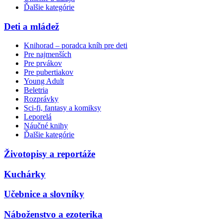
Ďalšie kategórie
Deti a mládež
Knihorad – poradca kníh pre deti
Pre najmenších
Pre prvákov
Pre pubertiakov
Young Adult
Beletria
Rozprávky
Sci-fi, fantasy a komiksy
Leporelá
Náučné knihy
Ďalšie kategórie
Životopisy a reportáže
Kuchárky
Učebnice a slovníky
Náboženstvo a ezoterika