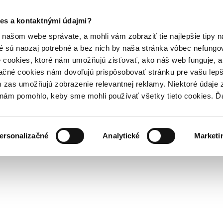
es a kontaktnými údajmi?
našom webe správate, a mohli vám zobraziť tie najlepšie tipy n
é sú naozaj potrebné a bez nich by naša stránka vôbec nefung
 cookies, ktoré nám umožňujú zisťovať, ako náš web funguje, a 
ačné cookies nám dovoľujú prispôsobovať stránku pre vašu lepši
zas umožňujú zobrazenie relevantnej reklamy. Niektoré údaje z
y nám pomohlo, keby sme mohli používať všetky tieto cookies. 
ersonalizačné
Analytické
Marketi