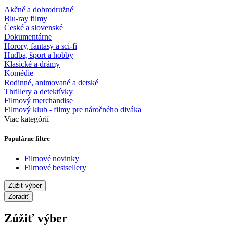
Akčné a dobrodružné
Blu-ray filmy
České a slovenské
Dokumentárne
Horory, fantasy a sci-fi
Hudba, šport a hobby
Klasické a drámy
Komédie
Rodinné, animované a detské
Thrillery a detektívky
Filmový merchandise
Filmový klub - filmy pre náročného diváka
Viac kategórií
Populárne filtre
Filmové novinky
Filmové bestsellery
Zúžiť výber
Zoradiť
Zúžiť výber