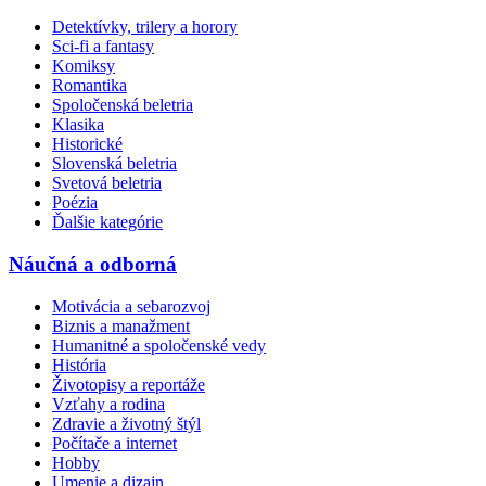
Detektívky, trilery a horory
Sci-fi a fantasy
Komiksy
Romantika
Spoločenská beletria
Klasika
Historické
Slovenská beletria
Svetová beletria
Poézia
Ďalšie kategórie
Náučná a odborná
Motivácia a sebarozvoj
Biznis a manažment
Humanitné a spoločenské vedy
História
Životopisy a reportáže
Vzťahy a rodina
Zdravie a životný štýl
Počítače a internet
Hobby
Umenie a dizajn