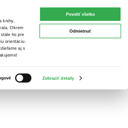
Povoliť všetko
a knihy,
ovala. Okrem
Odmietnuť
stále ho pre
u orientáciu.
dieľame aj s
Ďakujeme!
ngové
Zobraziť detaily