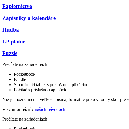
Papiernictvo
Zápisníky a kalendáre
Hudba
LP platne
Puzzle
Prečítate na zariadeniach:
Pocketbook
Kindle
Smartfón či tablet s príslušnou aplikáciou
Počítač s príslušnou aplikáciou
Nie je možné meniť veľkosť písma, formát je preto vhodný skôr pre 
Viac informácií v
našich návodoch
Prečítate na zariadeniach:
Pocketbook