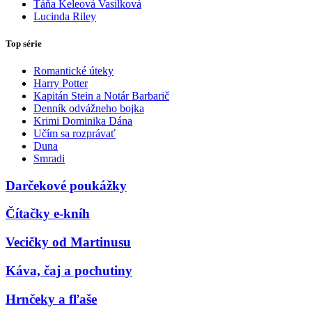
Táňa Keleová Vasilková
Lucinda Riley
Top série
Romantické úteky
Harry Potter
Kapitán Stein a Notár Barbarič
Denník odvážneho bojka
Krimi Dominika Dána
Učím sa rozprávať
Duna
Smradi
Darčekové poukážky
Čítačky e-kníh
Vecičky od Martinusu
Káva, čaj a pochutiny
Hrnčeky a fľaše