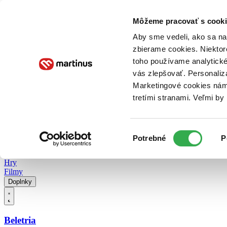
Doručenie
Kníhkupectvá
Knihovrátok
Poukážky
Knižný blog
Kontakt
Môžeme pracovať s cooki
Aby sme vedeli, ako sa na 
zbierame cookies. Niektor
E-knihy
Audioknihy
Hry
Filmy
Knihy
Doplnky
toho používame analytické
vás zlepšovať. Personaliz
Vyhľadávanie
Marketingové cookies nám 
tretími stranami. Veľmi b
Prihlásiť
Vyhľadávanie
Výber
Knihy
Potrebné
P
súhlasu
E-knihy
Audioknihy
Hry
Filmy
Doplnky
Beletria