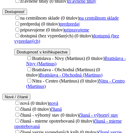
zľavnené tituly (0 titulov)
zľavnené tituly
Dostupnosť
na centrálnom sklade (0 titulov)
na centrálnom sklade
predpredaj (0 titulov)
predpredaj
pripravujeme (0 titulov)
pripravujeme
dostupná (bez vypredaných) (0 titulov)
dostupná (bez
vypredaných)
Dostupnosť v kníhkupectve
Bratislava - Nivy (Martinus) (0 titulov)
Bratislava -
Nivy (Martinus)
Bratislava - Obchodná (Martinus) (0
titulov)
Bratislava - Obchodná (Martinus)
Nitra - Centro (Martinus) (0 titulov)
Nitra - Centro
(Martinus)
Nové / čítané
nová (0 titulov)
nová
čítaná (0 titulov)
čítaná
čítaná - výborný stav (0 titulov)
čítaná - výborný stav
čítaná - mierne opotrebovaná (0 titulov)
čítaná - mierne
opotrebovaná
čítané verzie vypredaných kníh (0 titulov)
čítané verzie