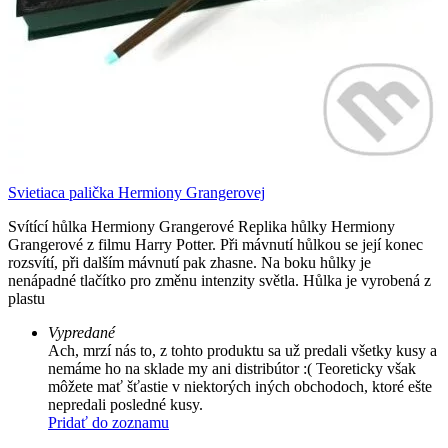
Svietiaca palička Hermiony Grangerovej
Svítící hůlka Hermiony Grangerové Replika hůlky Hermiony
Grangerové z filmu Harry Potter. Při mávnutí hůlkou se její konec
rozsvítí, při dalším mávnutí pak zhasne. Na boku hůlky je
nenápadné tlačítko pro změnu intenzity světla. Hůlka je vyrobená z
plastu
Vypredané
Ach, mrzí nás to, z tohto produktu sa už predali všetky kusy a
nemáme ho na sklade my ani distribútor :( Teoreticky však
môžete mať šťastie v niektorých iných obchodoch, ktoré ešte
nepredali posledné kusy.
Pridať do zoznamu