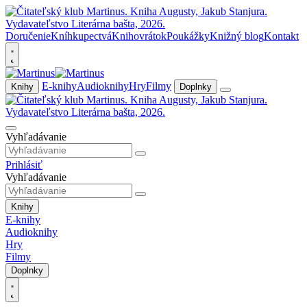
Doručenie
Kníhkupectvá
Knihovrátok
Poukážky
Knižný blog
Kontakt
E-knihy
Audioknihy
Hry
Filmy
Knihy
Doplnky
Vyhľadávanie
Prihlásiť
Vyhľadávanie
Knihy
E-knihy
Audioknihy
Hry
Filmy
Doplnky