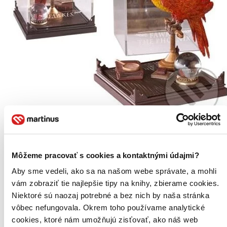
Harry Potter Magical Creatures: soška Fawkese
Harry Potter Magical Creatures - soška Fawkese Soška fénixe
Môžeme pracovať s cookies a kontaktnými údajmi?
Fawkese ze světa kouzelnického učně Harryho Pottera, ve vitríně.
Soška má rozměry cca 10,5 cm na šířku a 18,5 cm na výšku. Obsah
Aby sme vedeli, ako sa na našom webe správate, a mohli
vitríny lze vyjmout. Fawkes je vysoce inteligentní fénix Albus
vám zobraziť tie najlepšie tipy na knihy, zbierame cookies.
Vypredané
Niektoré sú naozaj potrebné a bez nich by naša stránka
Ach, mrzí nás to, z tohto produktu sa už predali všetky kusy a
vôbec nefungovala. Okrem toho používame analytické
nemáme ho na sklade my ani distribútor :( Teoreticky však
cookies, ktoré nám umožňujú zisťovať, ako náš web
môžete mať šťastie v niektorých iných obchodoch, ktoré ešte