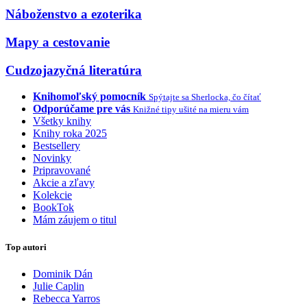
Náboženstvo a ezoterika
Mapy a cestovanie
Cudzojazyčná literatúra
Knihomoľský pomocník
Spýtajte sa Sherlocka, čo čítať
Odporúčame pre vás
Knižné tipy ušité na mieru vám
Všetky knihy
Knihy roka 2025
Bestsellery
Novinky
Pripravované
Akcie a zľavy
Kolekcie
BookTok
Mám záujem o titul
Top autori
Dominik Dán
Julie Caplin
Rebecca Yarros