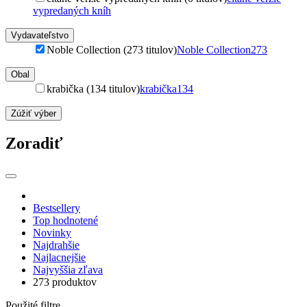
vypredaných kníh
Vydavateľstvo
Noble Collection (273 titulov)
Noble Collection
273
Obal
krabička (134 titulov)
krabička
134
Zúžiť výber
Zoradiť
Bestsellery
Top hodnotené
Novinky
Najdrahšie
Najlacnejšie
Najvyššia zľava
273 produktov
Použité filtre