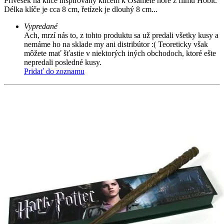
Přívěsek na klíče inspirovaný klíčem k Osamělé hoře z filmu Hobit.
Délka klíče je cca 8 cm, řetízek je dlouhý 8 cm...
Vypredané
Ach, mrzí nás to, z tohto produktu sa už predali všetky kusy a
nemáme ho na sklade my ani distribútor :( Teoreticky však
môžete mať šťastie v niektorých iných obchodoch, ktoré ešte
nepredali posledné kusy.
Pridať do zoznamu