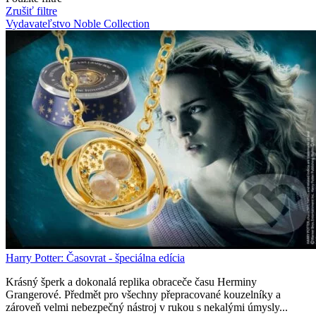
Zrušiť filtre
Vydavateľstvo Noble Collection
Harry Potter: Časovrat - špeciálna edícia
Krásný šperk a dokonalá replika obraceče času Herminy
Grangerové. Předmět pro všechny přepracované kouzelníky a
zároveň velmi nebezpečný nástroj v rukou s nekalými úmysly...