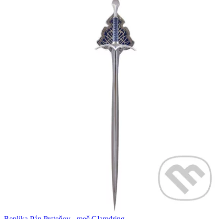
Replika Pán Prsteňov - meč Glamdring