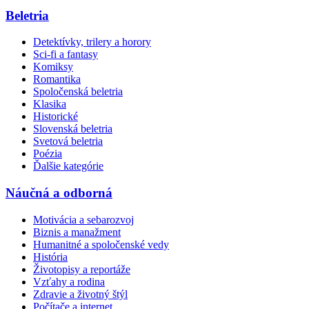
Beletria
Detektívky, trilery a horory
Sci-fi a fantasy
Komiksy
Romantika
Spoločenská beletria
Klasika
Historické
Slovenská beletria
Svetová beletria
Poézia
Ďalšie kategórie
Náučná a odborná
Motivácia a sebarozvoj
Biznis a manažment
Humanitné a spoločenské vedy
História
Životopisy a reportáže
Vzťahy a rodina
Zdravie a životný štýl
Počítače a internet