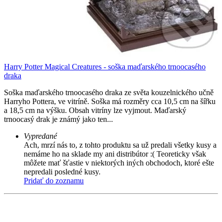
Harry Potter Magical Creatures - soška maďarského trnoocasého
draka
Soška maďarského trnoocasého draka ze světa kouzelnického učně
Harryho Pottera, ve vitríně. Soška má rozměry cca 10,5 cm na šířku
a 18,5 cm na výšku. Obsah vitríny lze vyjmout. Maďarský
trnoocasý drak je známý jako ten...
Vypredané
Ach, mrzí nás to, z tohto produktu sa už predali všetky kusy a
nemáme ho na sklade my ani distribútor :( Teoreticky však
môžete mať šťastie v niektorých iných obchodoch, ktoré ešte
nepredali posledné kusy.
Pridať do zoznamu