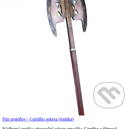
Pán prsteňov - Gimliho sekera (replika)
Nádherná replika obouruční sekery trpaslíka Gimliho z filmové