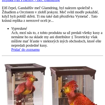
Elfí čepel, Gandalfův meč Glamdring, byl nalezen společně s
Žihadlem a Orcristem v zlobří jeskyni. Meč svítil modře pokaždé,
když byli poblíž skřeti. Ti mu také dali přezdívku Vymetač . Tato
krásná replika z nerezové oceli je...
Vypredané
Ach, mrzí nás to, z tohto produktu sa už predali všetky kusy a
nemáme ho na sklade my ani distribútor :( Teoreticky však
môžete mať šťastie v niektorých iných obchodoch, ktoré ešte
nepredali posledné kusy.
Pridať do zoznamu