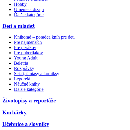
Hobby
Umenie a dizajn
Ďalšie kategórie
Deti a mládež
Knihorad – poradca kníh pre deti
Pre najmenších
Pre prvákov
Pre pubertiakov
Young Adult
Beletria
Rozprávky
Sci-fi, fantasy a komiksy
Leporelá
Náučné knihy
Ďalšie kategórie
Životopisy a reportáže
Kuchárky
Učebnice a slovníky