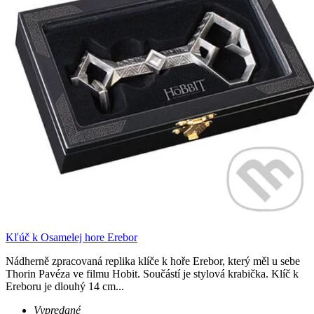
Kľúč k Osamelej hore Erebor
Nádherně zpracovaná replika klíče k hoře Erebor, který měl u sebe
Thorin Pavéza ve filmu Hobit. Součástí je stylová krabička. Klíč k
Ereboru je dlouhý 14 cm...
Vypredané