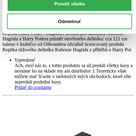
Povoliť všetko
Odmietnuť
Replika Harry Potter - Hagridov dáždnik
Replika Harry Potter - Hagridův deštník pro fanoušky Rubeuse
Hagrida a Harry Pottera průměr otevřeného deštníku: cca 121 cm
baleno v krabičce od Ollivandera oficiálně licencovaný produkt
Replika růžového deštníku Rubeuse Hagrida z příběhů o Harry Pot
Vypredané
Ach, mrzí nás to, z tohto produktu sa už predali všetky kusy a
nemáme ho na sklade my ani distribútor :( Teoreticky však
môžete mať šťastie v niektorých iných obchodoch, ktoré ešte
nepredali posledné kusy.
Pridať do zoznamu