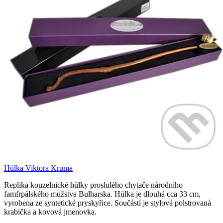
Hůlka Viktora Kruma
Replika kouzelnické hůlky proslulého chytače národního
famfrpálského mužstva Bulharska. Hůlka je dlouhá cca 33 cm,
vyrobena ze syntetické pryskyřice. Součástí je stylová polstrovaná
krabička a kovová jmenovka.