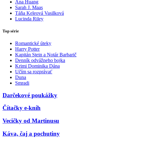
Ana Huang
Sarah J. Maas
Táňa Keleová Vasilková
Lucinda Riley
Top série
Romantické úteky
Harry Potter
Kapitán Stein a Notár Barbarič
Denník odvážneho bojka
Krimi Dominika Dána
Učím sa rozprávať
Duna
Smradi
Darčekové poukážky
Čítačky e-kníh
Vecičky od Martinusu
Káva, čaj a pochutiny