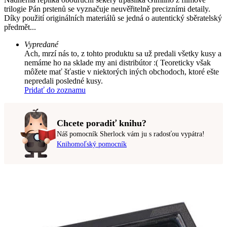
trilogie Pán prstenů se vyznačuje neuvěřitelně precizními detaily.
Díky použití originálních materiálů se jedná o autentický sběratelský
předmět...
Vypredané
Ach, mrzí nás to, z tohto produktu sa už predali všetky kusy a
nemáme ho na sklade my ani distribútor :( Teoreticky však
môžete mať šťastie v niektorých iných obchodoch, ktoré ešte
nepredali posledné kusy.
Pridať do zoznamu
Chcete poradiť knihu?
Náš pomocník Sherlock vám ju s radosťou vypátra!
Knihomoľský pomocník