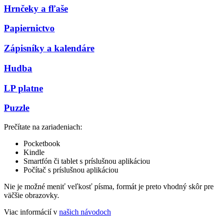
Hrnčeky a fľaše
Papiernictvo
Zápisníky a kalendáre
Hudba
LP platne
Puzzle
Prečítate na zariadeniach:
Pocketbook
Kindle
Smartfón či tablet s príslušnou aplikáciou
Počítač s príslušnou aplikáciou
Nie je možné meniť veľkosť písma, formát je preto vhodný skôr pre
väčšie obrazovky.
Viac informácií v
našich návodoch