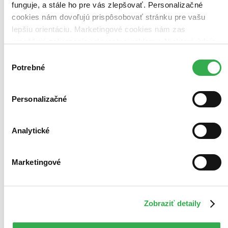
nepredali posledné kusy.
funguje, a stále ho pre vás zlepšovať. Personalizačné
Pridať do zoznamu
cookies nám dovoľujú prispôsobovať stránku pre vašu
lepšiu orientáciu. Marketingové cookies nám zas
umožňujú zobrazenie relevantnej reklamy. Niektoré údaje
zdieľame aj s tretími stranami. Veľmi by nám pomohlo,
Výber
keby sme mohli používať všetky tieto cookies. Ďakujeme!
Potrebné
súhlasu
Personalizačné
Analytické
Marketingové
Zobraziť detaily