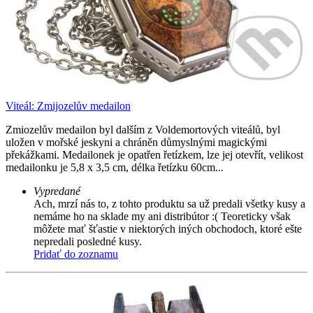
Viteál: Zmijozelův medailon
Zmiozelův medailon byl dalším z Voldemortových viteálů, byl
uložen v mořské jeskyni a chráněn důmyslnými magickými
překážkami. Medailonek je opatřen řetízkem, lze jej otevřít, velikost
medailonku je 5,8 x 3,5 cm, délka řetízku 60cm...
Vypredané
Ach, mrzí nás to, z tohto produktu sa už predali všetky kusy a
nemáme ho na sklade my ani distribútor :( Teoreticky však
môžete mať šťastie v niektorých iných obchodoch, ktoré ešte
nepredali posledné kusy.
Pridať do zoznamu