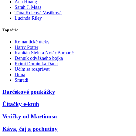
Ana Huang
Sarah J. Maas
Táňa Keleová Vasilková
Lucinda Riley
Top série
Romantické úteky
Harry Potter
Kapitán Stein a Notár Barbarič
Denník odvážneho bojka
Krimi Dominika Dána
Učím sa rozprávať
Duna
Smradi
Darčekové poukážky
Čítačky e-kníh
Vecičky od Martinusu
Káva, čaj a pochutiny