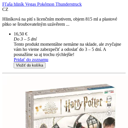
Fľaša hliník Vegas Pokémon Thunderstruck
CZ
Hliníková na pití s licenčním motivem, objem 815 ml a plastové
pítko se šroubovatelným uzávěrem ...
16,50 €
Do 3 – 5 dní
Tento produkt momentálne nemáme na sklade, ale zvyčajne
vám ho vieme zabezpečiť a odoslať do 3 – 5 dní. A
posnažíme sa aj trochu rýchlejšie!
Pridať do zoznamu
Vložiť do košíka