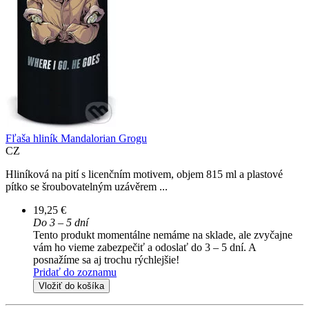
Fľaša hliník Mandalorian Grogu
CZ
Hliníková na pití s licenčním motivem, objem 815 ml a plastové
pítko se šroubovatelným uzávěrem ...
19,25 €
Do 3 – 5 dní
Tento produkt momentálne nemáme na sklade, ale zvyčajne
vám ho vieme zabezpečiť a odoslať do 3 – 5 dní. A
posnažíme sa aj trochu rýchlejšie!
Pridať do zoznamu
Vložiť do košíka