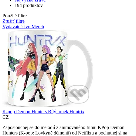
194 produktov
Použité filtre
Zrušiť filtre
Vydavateľstvo Merch
K-pop Demon Hunters Bílý hrnek Huntrix
CZ
Zaposlouchej se do melodií z animovaného filmu KPop Demon
Hunters (K-pop: Lovkyně démonů) od Netflixu a pochutnej si na