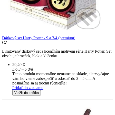
Dárkový set Harry Potter - 9 a 3/4 (premium)
CZ
Limitovaný dárkový set s licenčním motivem série Harry Potter. Set
obsahuje hrneček, blok a klíčenku...
29,40 €
Do 3 – 5 dní
Tento produkt momentálne nemáme na sklade, ale zvyčajne
vám ho vieme zabezpečiť a odoslať do 3 – 5 dní. A
posnažíme sa aj trochu rýchlejšie!
Pridať do zoznamu
Vložiť do košíka