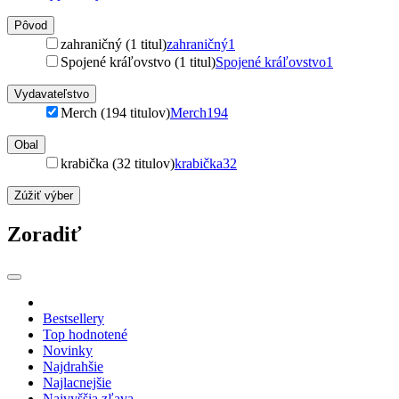
Pôvod
zahraničný (1 titul)
zahraničný
1
Spojené kráľovstvo (1 titul)
Spojené kráľovstvo
1
Vydavateľstvo
Merch (194 titulov)
Merch
194
Obal
krabička (32 titulov)
krabička
32
Zúžiť výber
Zoradiť
Bestsellery
Top hodnotené
Novinky
Najdrahšie
Najlacnejšie
Najvyššia zľava