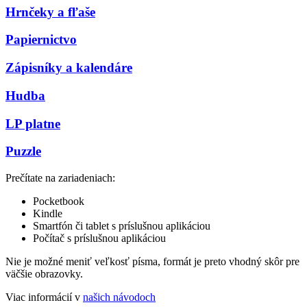
Hrnčeky a fľaše
Papiernictvo
Zápisníky a kalendáre
Hudba
LP platne
Puzzle
Prečítate na zariadeniach:
Pocketbook
Kindle
Smartfón či tablet s príslušnou aplikáciou
Počítač s príslušnou aplikáciou
Nie je možné meniť veľkosť písma, formát je preto vhodný skôr pre
väčšie obrazovky.
Viac informácií v
našich návodoch