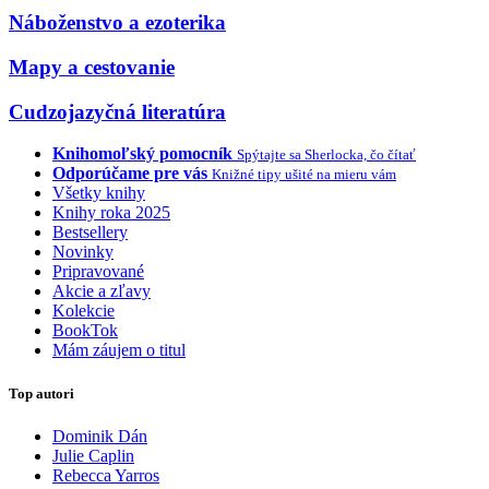
Náboženstvo a ezoterika
Mapy a cestovanie
Cudzojazyčná literatúra
Knihomoľský pomocník
Spýtajte sa Sherlocka, čo čítať
Odporúčame pre vás
Knižné tipy ušité na mieru vám
Všetky knihy
Knihy roka 2025
Bestsellery
Novinky
Pripravované
Akcie a zľavy
Kolekcie
BookTok
Mám záujem o titul
Top autori
Dominik Dán
Julie Caplin
Rebecca Yarros