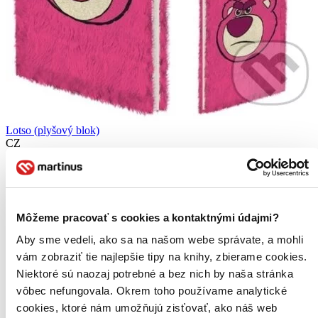
Lotso (plyšový blok)
CZ
Lotso plyšový blok je licenční produkt z oblíbené filmové série Toy
Story, který kombinuje funkčnost klasického zápisníku s designem
oblíbené postavičky Lotso. Tento blok je celý pokrytý měkkým,
růžovým plyšem, což mu dodává originální a příjemný...
Môžeme pracovať s cookies a kontaktnými údajmi?
11,00 €
Aby sme vedeli, ako sa na našom webe správate, a mohli
Do 3 – 5 dní
Tento produkt momentálne nemáme na sklade, ale zvyčajne
vám zobraziť tie najlepšie tipy na knihy, zbierame cookies.
vám ho vieme zabezpečiť a odoslať do 3 – 5 dní. A
Niektoré sú naozaj potrebné a bez nich by naša stránka
posnažíme sa aj trochu rýchlejšie!
vôbec nefungovala. Okrem toho používame analytické
Pridať do zoznamu
cookies, ktoré nám umožňujú zisťovať, ako náš web
Vložiť do košíka