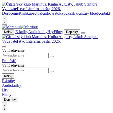
Doručenie
Kníhkupectvá
Knihovrátok
Poukážky
Knižný blog
Kontakt
E-knihy
Audioknihy
Hry
Filmy
Knihy
Doplnky
Vyhľadávanie
Prihlásiť
Vyhľadávanie
Knihy
E-knihy
Audioknihy
Hry
Filmy
Doplnky