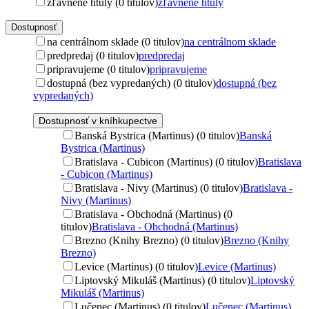
zľavnené tituly (0 titulov)
zľavnené tituly
Dostupnosť
na centrálnom sklade (0 titulov)
na centrálnom sklade
predpredaj (0 titulov)
predpredaj
pripravujeme (0 titulov)
pripravujeme
dostupná (bez vypredaných) (0 titulov)
dostupná (bez
vypredaných)
Dostupnosť v kníhkupectve
Banská Bystrica (Martinus) (0 titulov)
Banská
Bystrica (Martinus)
Bratislava - Cubicon (Martinus) (0 titulov)
Bratislava
- Cubicon (Martinus)
Bratislava - Nivy (Martinus) (0 titulov)
Bratislava -
Nivy (Martinus)
Bratislava - Obchodná (Martinus) (0
titulov)
Bratislava - Obchodná (Martinus)
Brezno (Knihy Brezno) (0 titulov)
Brezno (Knihy
Brezno)
Levice (Martinus) (0 titulov)
Levice (Martinus)
Liptovský Mikuláš (Martinus) (0 titulov)
Liptovský
Mikuláš (Martinus)
Lučenec (Martinus) (0 titulov)
Lučenec (Martinus)