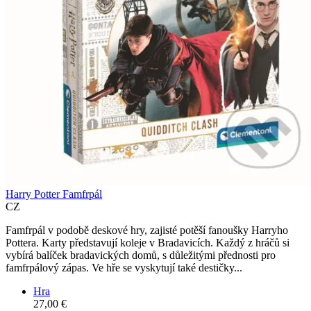
Harry Potter Famfrpál
CZ
Famfrpál v podobě deskové hry, zajisté potěší fanoušky Harryho
Pottera. Karty představují koleje v Bradavicích. Každý z hráčů si
vybírá balíček bradavických domů, s důležitými přednosti pro
famfrpálový zápas. Ve hře se vyskytují také destičky...
Hra
27,00 €