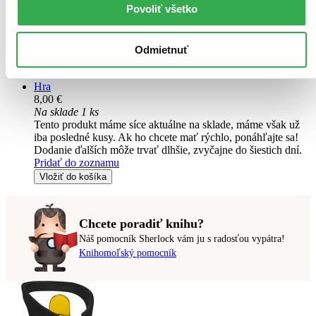
Povoliť všetko
Hrací karty Spiderman box
CZ
Odmietnuť
Hrací karty v licenčním provedení...
Hra
8,00 €
Na sklade 1 ks
Tento produkt máme síce aktuálne na sklade, máme však už
iba posledné kusy. Ak ho chcete mať rýchlo, ponáhľajte sa!
Dodanie ďalších môže trvať dlhšie, zvyčajne do šiestich dní.
Pridať do zoznamu
Vložiť do košíka
Chcete poradiť knihu?
Náš pomocník Sherlock vám ju s radosťou vypátra!
Knihomoľský pomocník