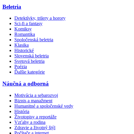
Beletria
Detektívky, trilery a horory
Sci-fi a fantasy
Komiksy
Romantika
Spoločenská beletria
Klasika
Historické
Slovenská beletria
Svetová beletria
Poézia
Ďalšie kategórie
Náučná a odborná
Motivácia a sebarozvoj
Biznis a manažment
Humanitné a spoločenské vedy
História
Životopisy a reportáže
Vzťahy a rodina
Zdravie a životný štýl
Počítače a internet