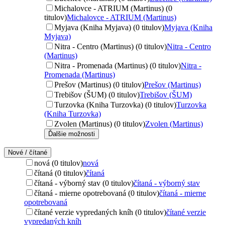
Michalovce - ATRIUM (Martinus) (0
titulov)
Michalovce - ATRIUM (Martinus)
Myjava (Kniha Myjava) (0 titulov)
Myjava (Kniha
Myjava)
Nitra - Centro (Martinus) (0 titulov)
Nitra - Centro
(Martinus)
Nitra - Promenada (Martinus) (0 titulov)
Nitra -
Promenada (Martinus)
Prešov (Martinus) (0 titulov)
Prešov (Martinus)
Trebišov (ŠUM) (0 titulov)
Trebišov (ŠUM)
Turzovka (Kniha Turzovka) (0 titulov)
Turzovka
(Kniha Turzovka)
Zvolen (Martinus) (0 titulov)
Zvolen (Martinus)
Ďalšie možnosti
Nové / čítané
nová (0 titulov)
nová
čítaná (0 titulov)
čítaná
čítaná - výborný stav (0 titulov)
čítaná - výborný stav
čítaná - mierne opotrebovaná (0 titulov)
čítaná - mierne
opotrebovaná
čítané verzie vypredaných kníh (0 titulov)
čítané verzie
vypredaných kníh