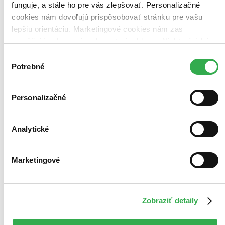
funguje, a stále ho pre vás zlepšovať. Personalizačné
cookies nám dovoľujú prispôsobovať stránku pre vašu
lepšiu orientáciu. Marketingové cookies nám zas
umožňujú zobrazenie relevantnej reklamy. Niektoré údaje
zdieľame aj s tretími stranami. Veľmi by nám pomohlo,
Výber
keby sme mohli používať všetky tieto cookies. Ďakujeme!
Potrebné
súhlasu
Personalizačné
Analytické
Marketingové
Zobraziť detaily