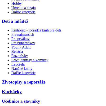
Hobby
Umenie a dizajn
Ďalšie kategórie
Deti a mládež
Knihorad – poradca kníh pre deti
Pre najmenších
Pre prvákov
Pre pubertiakov
Young Adult
Beletria
Rozprávky
Sci-fi, fantasy a komiksy
Leporelá
Náučné knihy
Ďalšie kategórie
Životopisy a reportáže
Kuchárky
Učebnice a slovníky