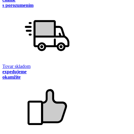
s porozumením
Tovar skladom
expedujeme
okamžite