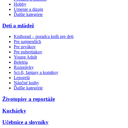
Hobby
Umenie a dizajn
Ďalšie kategórie
Deti a mládež
Knihorad – poradca kníh pre deti
Pre najmenších
Pre prvákov
Pre pubertiakov
Young Adult
Beletria
Rozprávky
Sci-fi, fantasy a komiksy
Leporelá
Náučné knihy
Ďalšie kategórie
Životopisy a reportáže
Kuchárky
Učebnice a slovníky