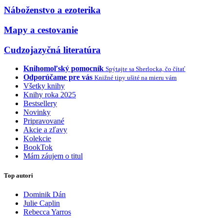
Náboženstvo a ezoterika
Mapy a cestovanie
Cudzojazyčná literatúra
Knihomoľský pomocník
Spýtajte sa Sherlocka, čo čítať
Odporúčame pre vás
Knižné tipy ušité na mieru vám
Všetky knihy
Knihy roka 2025
Bestsellery
Novinky
Pripravované
Akcie a zľavy
Kolekcie
BookTok
Mám záujem o titul
Top autori
Dominik Dán
Julie Caplin
Rebecca Yarros