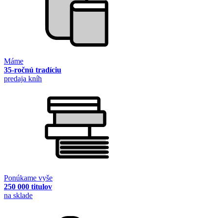
Máme
35-ročnú tradíciu
predaja kníh
Ponúkame vyše
250 000 titulov
na sklade