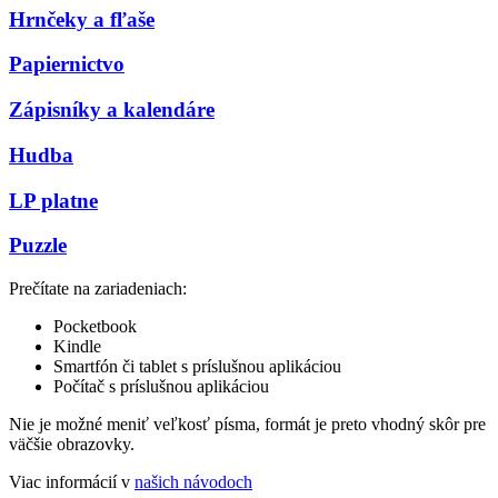
Hrnčeky a fľaše
Papiernictvo
Zápisníky a kalendáre
Hudba
LP platne
Puzzle
Prečítate na zariadeniach:
Pocketbook
Kindle
Smartfón či tablet s príslušnou aplikáciou
Počítač s príslušnou aplikáciou
Nie je možné meniť veľkosť písma, formát je preto vhodný skôr pre
väčšie obrazovky.
Viac informácií v
našich návodoch