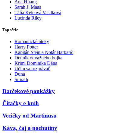
Ana Huang
Sarah J. Maas
Táňa Keleová Vasilková
Lucinda Riley
Top série
Romantické úteky
Harry Potter
Kapitán Stein a Notár Barbarič
Denník odvážneho bojka
Krimi Dominika Dána
Učím sa rozprávať
Duna
Smradi
Darčekové poukážky
Čítačky e-kníh
Vecičky od Martinusu
Káva, čaj a pochutiny