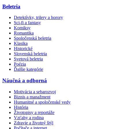
Beletria
Detektívky, trilery a horory
Sci-fi a fantasy
Komiksy
Romantika
Spoločenská beletria
Klasika
Historické
Slovenská beletria
Svetová beletria
Poézia
Ďalšie kategórie
Náučná a odborná
Motivácia a sebarozvoj
Biznis a manažment
Humanitné a spoločenské vedy
História
Životopisy a reportáže
Vzťahy a rodina
Zdravie a životný štýl
Počítače a internet