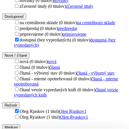
novinky (0 titulov)
novinky
zľavnené tituly (0 titulov)
zľavnené tituly
Dostupnosť
na centrálnom sklade (0 titulov)
na centrálnom sklade
predpredaj (0 titulov)
predpredaj
pripravujeme (0 titulov)
pripravujeme
dostupná (bez vypredaných) (0 titulov)
dostupná (bez
vypredaných)
Nové / čítané
nová (0 titulov)
nová
čítaná (0 titulov)
čítaná
čítaná - výborný stav (0 titulov)
čítaná - výborný stav
čítaná - mierne opotrebovaná (0 titulov)
čítaná - mierne
opotrebovaná
čítané verzie vypredaných kníh (0 titulov)
čítané verzie
vypredaných kníh
Režisér
Oleg Rjaskov (1 titul)
Oleg Rjaskov
1
Oleg Ryaskov (1 titul)
Oleg Ryaskov
1
Médium