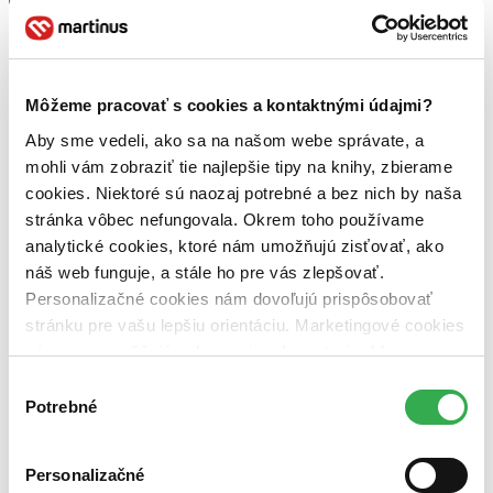
DVD (1 titul)
DVD
1
Vydavateľstvo
Hollywood (1 titul)
Hollywood
1
Môžeme pracovať s cookies a kontaktnými údajmi?
Zúžiť výber
Aby sme vedeli, ako sa na našom webe správate, a
Zoradiť
mohli vám zobraziť tie najlepšie tipy na knihy, zbierame
cookies. Niektoré sú naozaj potrebné a bez nich by naša
stránka vôbec nefungovala. Okrem toho používame
analytické cookies, ktoré nám umožňujú zisťovať, ako
Bestsellery
náš web funguje, a stále ho pre vás zlepšovať.
Top hodnotené
Personalizačné cookies nám dovoľujú prispôsobovať
Novinky
stránku pre vašu lepšiu orientáciu. Marketingové cookies
Najdrahšie
Najlacnejšie
nám zas umožňujú zobrazenie relevantnej reklamy.
Najvyššia zľava
Niektoré údaje zdieľame aj s tretími stranami. Veľmi by
Výber
nám pomohlo, keby sme mohli používať všetky tieto
Potrebné
súhlasu
Použité filtre
cookies. Ďakujeme!
Zrušiť filtre
dostupné
Režisér Oleg Rjaskov
Personalizačné