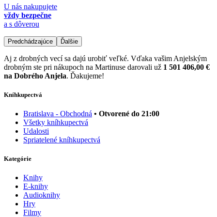
U nás nakupujete
vždy bezpečne
a s dôverou
Predchádzajúce
Ďalšie
Aj z drobných vecí sa dajú urobiť veľké. Vďaka vašim Anjelským
drobným ste pri nákupoch na Martinuse darovali už
1 501 406,00 €
na Dobrého Anjela
. Ďakujeme!
Kníhkupectvá
Bratislava - Obchodná
• Otvorené do 21:00
Všetky kníhkupectvá
Udalosti
Spriatelené kníhkupectvá
Kategórie
Knihy
E-knihy
Audioknihy
Hry
Filmy