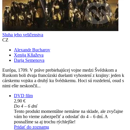
Sluha jeho veličenstva
CZ
Alexandr Bucharov
Xenija Kňaževa
Darja Semenova
Európa, 1709. V práve prebiehajúcej vojne medzi Švédskom a
Ruskom boli dvaja francúzski duelanti vyhostení z krajiny: jeden k
cárskemu vojsku a druhý ku švédskemu. Hoci sú rozdelení, osud s
nimi ešte neskončil...
DVD film
2,90 €
Do 4 – 6 dní
Tento produkt momentálne nemáme na sklade, ale zvyčajne
vám ho vieme zabezpečiť a odoslať do 4 – 6 dní. A
posnažíme sa aj trochu rýchlejšie!
Pridať do zoznamu