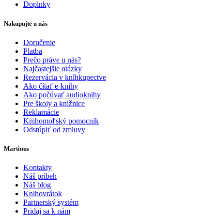
Doplnky
Nakupujte u nás
Doručenie
Platba
Prečo práve u nás?
Najčastejšie otázky
Rezervácia v kníhkupectve
Ako čítať e-knihy
Ako počúvať audioknihy
Pre školy a knižnice
Reklamácie
Knihomoľský pomocník
Odstúpiť od zmluvy
Martinus
Kontakty
Náš príbeh
Náš blog
Knihovrátok
Partnerský systém
Pridaj sa k nám