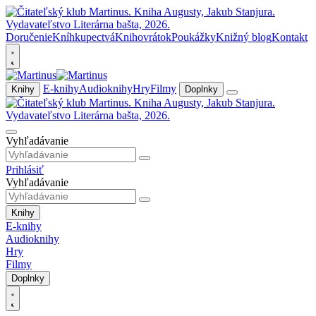
Doručenie
Kníhkupectvá
Knihovrátok
Poukážky
Knižný blog
Kontakt
E-knihy
Audioknihy
Hry
Filmy
Knihy
Doplnky
Vyhľadávanie
Prihlásiť
Vyhľadávanie
Knihy
E-knihy
Audioknihy
Hry
Filmy
Doplnky