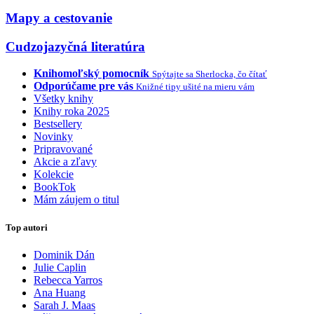
Mapy a cestovanie
Cudzojazyčná literatúra
Knihomoľský pomocník
Spýtajte sa Sherlocka, čo čítať
Odporúčame pre vás
Knižné tipy ušité na mieru vám
Všetky knihy
Knihy roka 2025
Bestsellery
Novinky
Pripravované
Akcie a zľavy
Kolekcie
BookTok
Mám záujem o titul
Top autori
Dominik Dán
Julie Caplin
Rebecca Yarros
Ana Huang
Sarah J. Maas