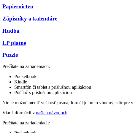
Papiernictvo
Zápisníky a kalendáre
Hudba
LP platne
Puzzle
Prečítate na zariadeniach:
Pocketbook
Kindle
Smartfón či tablet s príslušnou aplikáciou
Počítač s príslušnou aplikáciou
Nie je možné meniť veľkosť písma, formát je preto vhodný skôr pre 
Viac informácií v
našich návodoch
Prečítate na zariadeniach:
Pocketbook