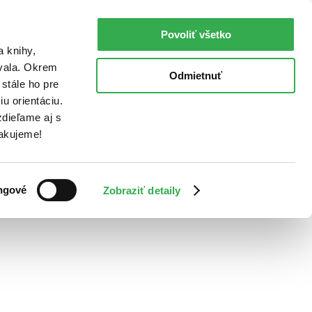
Povoliť všetko
a knihy,
ovala. Okrem
Odmietnuť
stále ho pre
u orientáciu.
dieľame aj s
Ďakujeme!
ngové
Zobraziť detaily