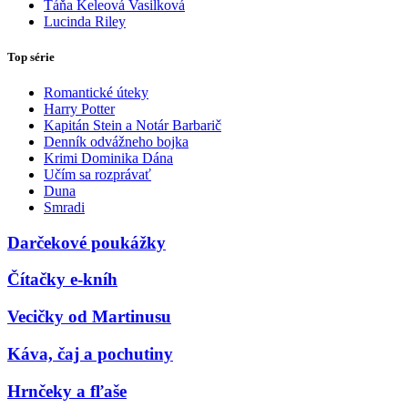
Táňa Keleová Vasilková
Lucinda Riley
Top série
Romantické úteky
Harry Potter
Kapitán Stein a Notár Barbarič
Denník odvážneho bojka
Krimi Dominika Dána
Učím sa rozprávať
Duna
Smradi
Darčekové poukážky
Čítačky e-kníh
Vecičky od Martinusu
Káva, čaj a pochutiny
Hrnčeky a fľaše