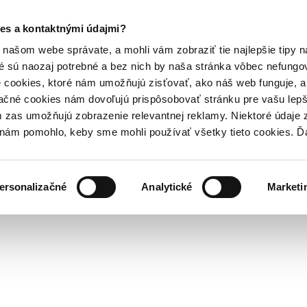
es a kontaktnými údajmi?
našom webe správate, a mohli vám zobraziť tie najlepšie tipy n
é sú naozaj potrebné a bez nich by naša stránka vôbec nefung
 cookies, ktoré nám umožňujú zisťovať, ako náš web funguje, a 
ačné cookies nám dovoľujú prispôsobovať stránku pre vašu lepši
zas umožňujú zobrazenie relevantnej reklamy. Niektoré údaje z
y nám pomohlo, keby sme mohli používať všetky tieto cookies. 
ersonalizačné
Analytické
Marketi