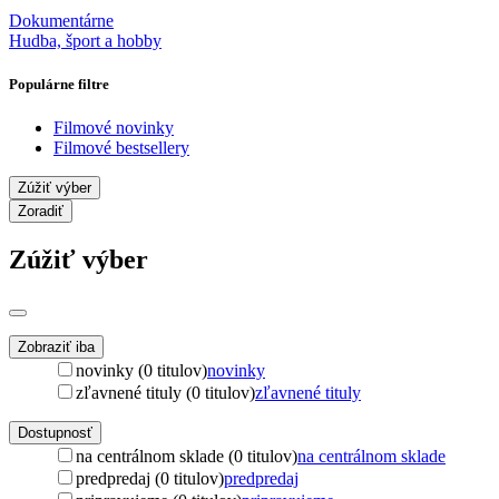
Dokumentárne
Hudba, šport a hobby
Populárne filtre
Filmové novinky
Filmové bestsellery
Zúžiť výber
Zoradiť
Zúžiť výber
Zobraziť iba
novinky (0 titulov)
novinky
zľavnené tituly (0 titulov)
zľavnené tituly
Dostupnosť
na centrálnom sklade (0 titulov)
na centrálnom sklade
predpredaj (0 titulov)
predpredaj