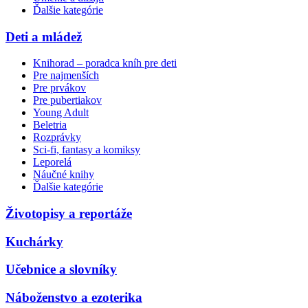
Ďalšie kategórie
Deti a mládež
Knihorad – poradca kníh pre deti
Pre najmenších
Pre prvákov
Pre pubertiakov
Young Adult
Beletria
Rozprávky
Sci-fi, fantasy a komiksy
Leporelá
Náučné knihy
Ďalšie kategórie
Životopisy a reportáže
Kuchárky
Učebnice a slovníky
Náboženstvo a ezoterika