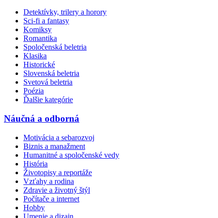
Detektívky, trilery a horory
Sci-fi a fantasy
Komiksy
Romantika
Spoločenská beletria
Klasika
Historické
Slovenská beletria
Svetová beletria
Poézia
Ďalšie kategórie
Náučná a odborná
Motivácia a sebarozvoj
Biznis a manažment
Humanitné a spoločenské vedy
História
Životopisy a reportáže
Vzťahy a rodina
Zdravie a životný štýl
Počítače a internet
Hobby
Umenie a dizajn