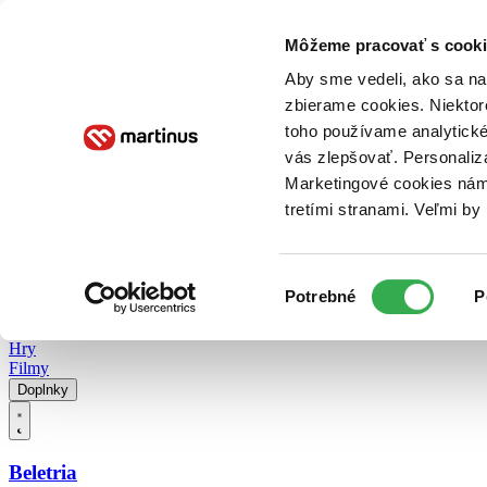
Doručenie
Kníhkupectvá
Knihovrátok
Poukážky
Knižný blog
Kontakt
Môžeme pracovať s cooki
Aby sme vedeli, ako sa na 
zbierame cookies. Niektor
E-knihy
Audioknihy
Hry
Filmy
Knihy
Doplnky
toho používame analytické
vás zlepšovať. Personaliz
Vyhľadávanie
Marketingové cookies nám 
tretími stranami. Veľmi b
Prihlásiť
Vyhľadávanie
Výber
Knihy
Potrebné
P
súhlasu
E-knihy
Audioknihy
Hry
Filmy
Doplnky
Beletria