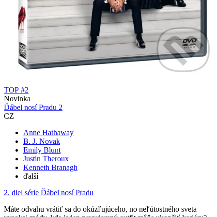
TOP #2
Novinka
Ďábel nosí Pradu 2
CZ
Anne Hathaway
B. J. Novak
Emily Blunt
Justin Theroux
Kenneth Branagh
ďalší
2. diel série
Ďábel nosí Pradu
Máte odvahu vrátiť sa do okúzľujúceho, no neľútostného sveta