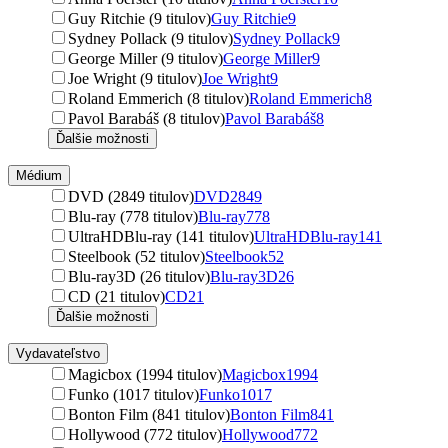
Guy Ritchie (9 titulov)
Guy Ritchie
9
Sydney Pollack (9 titulov)
Sydney Pollack
9
George Miller (9 titulov)
George Miller
9
Joe Wright (9 titulov)
Joe Wright
9
Roland Emmerich (8 titulov)
Roland Emmerich
8
Pavol Barabáš (8 titulov)
Pavol Barabáš
8
Ďalšie možnosti
Médium
DVD (2849 titulov)
DVD
2849
Blu-ray (778 titulov)
Blu-ray
778
UltraHDBlu-ray (141 titulov)
UltraHDBlu-ray
141
Steelbook (52 titulov)
Steelbook
52
Blu-ray3D (26 titulov)
Blu-ray3D
26
CD (21 titulov)
CD
21
Ďalšie možnosti
Vydavateľstvo
Magicbox (1994 titulov)
Magicbox
1994
Funko (1017 titulov)
Funko
1017
Bonton Film (841 titulov)
Bonton Film
841
Hollywood (772 titulov)
Hollywood
772