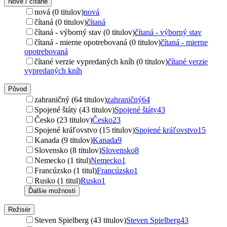
Nové / čítané
nová (0 titulov)
nová
čítaná (0 titulov)
čítaná
čítaná - výborný stav (0 titulov)
čítaná - výborný stav
čítaná - mierne opotrebovaná (0 titulov)
čítaná - mierne
opotrebovaná
čítané verzie vypredaných kníh (0 titulov)
čítané verzie
vypredaných kníh
Pôvod
zahraničný (64 titulov)
zahraničný
64
Spojené štáty (43 titulov)
Spojené štáty
43
Česko (23 titulov)
Česko
23
Spojené kráľovstvo (15 titulov)
Spojené kráľovstvo
15
Kanada (9 titulov)
Kanada
9
Slovensko (8 titulov)
Slovensko
8
Nemecko (1 titul)
Nemecko
1
Francúzsko (1 titul)
Francúzsko
1
Rusko (1 titul)
Rusko
1
Ďalšie možnosti
Režisér
Steven Spielberg (43 titulov)
Steven Spielberg
43