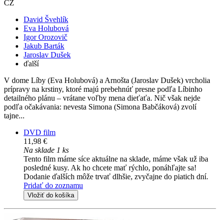
CZ
David Švehlík
Eva Holubová
Igor Orozovič
Jakub Barták
Jaroslav Dušek
ďalší
V dome Líby (Eva Holubová) a Arnošta (Jaroslav Dušek) vrcholia
prípravy na krstiny, ktoré majú prebehnúť presne podľa Líbinho
detailného plánu – vrátane voľby mena dieťaťa. Nič však nejde
podľa očakávania: nevesta Simona (Simona Babčáková) zvolí
tajne...
DVD film
11,98 €
Na sklade 1 ks
Tento film máme síce aktuálne na sklade, máme však už iba
posledné kusy. Ak ho chcete mať rýchlo, ponáhľajte sa!
Dodanie ďalších môže trvať dlhšie, zvyčajne do piatich dní.
Pridať do zoznamu
Vložiť do košíka