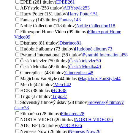
EPEE (261 titulov)
EPEE
261
ABYstyle (253 titulov)
ABYstyle
253
Harry Potter (151 titulov)
Harry Potter
151
Fantasy (143 titulov)
Fantasy
143
Noble Collection (118 titulov)
Noble Collection
118
Filmexport Home Video (99 titulov)
Filmexport Home
Video
99
Distrineo (81 titulov)
Distrineo
81
Hudobné albumy (73 titulov)
Hudobné albumy
73
Pyramid International (58 titulov)
Pyramid International
58
Česká televize (50 titulov)
Česká televize
50
Česká Muzika (49 titulov)
Česká Muzika
49
Cinereplicas (48 titulov)
Cinereplicas
48
Magicbox FanStyle (44 titulov)
Magicbox FanStyle
44
Merch (42 titulov)
Merch
42
HCE (38 titulov)
HCE
38
Trigo (37 titulov)
Trigo
37
Slovenský filmový ústav (28 titulov)
Slovenský filmový
ústav
28
Filmaréna (28 titulov)
Filmaréna
28
NORTH VIDEO (26 titulov)
NORTH VIDEO
26
ADC BF (26 titulov)
ADC BF
26
Nemesis Now (26 titulov)
Nemesis Now
26