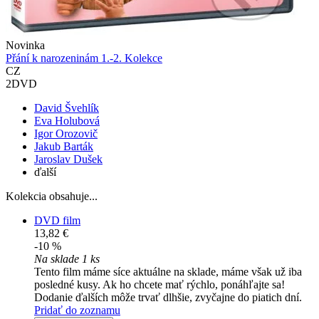
Novinka
Přání k narozeninám 1.-2. Kolekce
CZ
2DVD
David Švehlík
Eva Holubová
Igor Orozovič
Jakub Barták
Jaroslav Dušek
ďalší
Kolekcia obsahuje...
DVD film
13,82 €
-10 %
Na sklade 1 ks
Tento film máme síce aktuálne na sklade, máme však už iba
posledné kusy. Ak ho chcete mať rýchlo, ponáhľajte sa!
Dodanie ďalších môže trvať dlhšie, zvyčajne do piatich dní.
Pridať do zoznamu