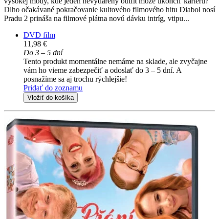
vysokej módy, kde jeden nevydarený outfit môže ukončiť kariéru?
Dlho očakávané pokračovanie kultového filmového hitu Diabol nosí
Pradu 2 prináša na filmové plátna novú dávku intríg, vtipu...
DVD film
11,98 €
Do 3 – 5 dní
Tento produkt momentálne nemáme na sklade, ale zvyčajne
vám ho vieme zabezpečiť a odoslať do 3 – 5 dní. A
posnažíme sa aj trochu rýchlejšie!
Pridať do zoznamu
Vložiť do košíka