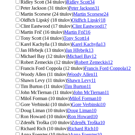
Ridley Scott (34 titulov)
Ridley Scott
34
Peter Jackson (31 titulov)
Peter Jackson
31
Martin Scorsese (24 titulov)
Martin Scorsese
24
Oldřich Lipský (18 titulov)
Oldřich Lipský
18
Clint Eastwood (17 titulov)
Clint Eastwood
17
Martin Frič (16 titulov)
Martin Frič
16
Tony Scott (14 titulov)
Tony Scott
14
Karel Kachyňa (13 titulov)
Karel Kachyňa
13
Jan Hřebejk (13 titulov)
Jan Hřebejk
13
Michael Bay (12 titulov)
Michael Bay
12
Robert Zemeckis (12 titulov)
Robert Zemeckis
12
Francis Ford Coppola (12 titulov)
Francis Ford Coppola
12
Woody Allen (11 titulov)
Woody Allen
11
Shawn Levy (11 titulov)
Shawn Levy
11
Tim Burton (11 titulov)
Tim Burton
11
John McTiernan (11 titulov)
John McTiernan
11
Miloš Forman (10 titulov)
Miloš Forman
10
Gore Verbinski (10 titulov)
Gore Verbinski
10
Doug Liman (10 titulov)
Doug Liman
10
Ron Howard (10 titulov)
Ron Howard
10
Zdeněk Troška (10 titulov)
Zdeněk Troška
10
Richard Rich (10 titulov)
Richard Rich
10
Anna Foerster (10 titulov)
Anna Foerster
10