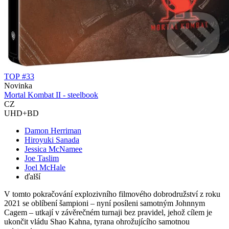
TOP #33
Novinka
Mortal Kombat II - steelbook
CZ
UHD+BD
Damon Herriman
Hiroyuki Sanada
Jessica McNamee
Joe Taslim
Joel McHale
ďalší
V tomto pokračování explozivního filmového dobrodružství z roku
2021 se oblíbení šampioni – nyní posíleni samotným Johnnym
Cagem – utkají v závěrečném turnaji bez pravidel, jehož cílem je
ukončit vládu Shao Kahna, tyrana ohrožujícího samotnou