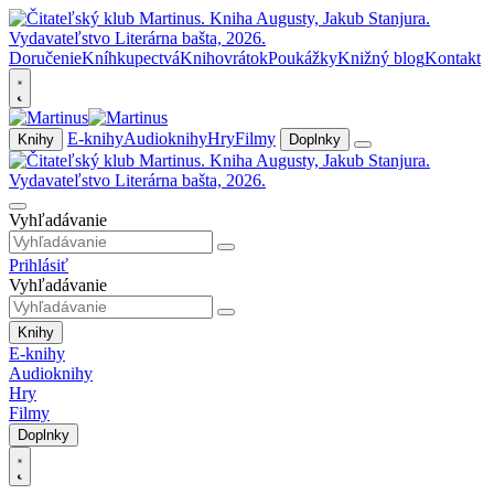
Doručenie
Kníhkupectvá
Knihovrátok
Poukážky
Knižný blog
Kontakt
E-knihy
Audioknihy
Hry
Filmy
Knihy
Doplnky
Vyhľadávanie
Prihlásiť
Vyhľadávanie
Knihy
E-knihy
Audioknihy
Hry
Filmy
Doplnky