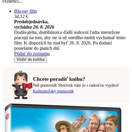
existenci...
Blu-ray film
34,12 €
Predobjednávka,
vychádza 26. 8. 2026
Dodávatelia, distribútori a ďalší usilovní ľudia intenzívne
pracujú na tom, aby ste si už onedlho mohli vychutnať tento
film. K dispozícii by mal byť 26. 8. 2026. Po dodaní
posielame do piatich dní.
Pridať do zoznamu
Vložiť do košíka
Chcete poradiť knihu?
Náš pomocník Sherlock vám ju s radosťou vypátra!
Knihomoľský pomocník