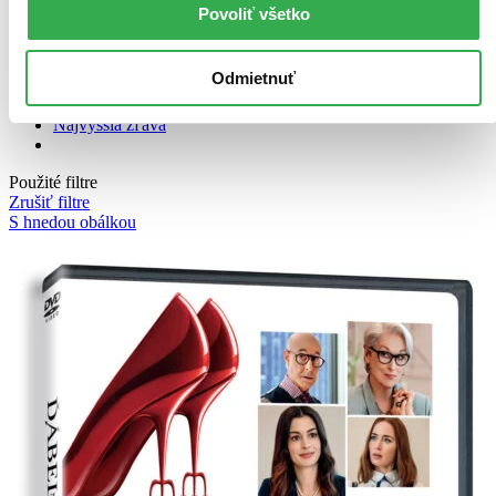
Povoliť všetko
Bestsellery
Top hodnotené
Novinky
Odmietnuť
Najdrahšie
Najlacnejšie
Najvyššia zľava
Použité filtre
Zrušiť filtre
S hnedou obálkou