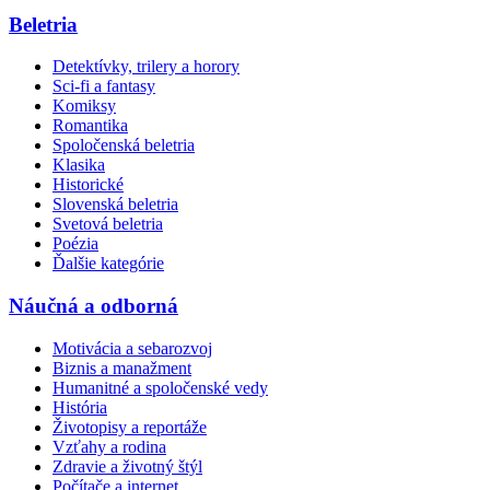
Beletria
Detektívky, trilery a horory
Sci-fi a fantasy
Komiksy
Romantika
Spoločenská beletria
Klasika
Historické
Slovenská beletria
Svetová beletria
Poézia
Ďalšie kategórie
Náučná a odborná
Motivácia a sebarozvoj
Biznis a manažment
Humanitné a spoločenské vedy
História
Životopisy a reportáže
Vzťahy a rodina
Zdravie a životný štýl
Počítače a internet