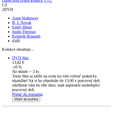
Ďábel nosí Pradu kolekce 1.+2.
CZ
2DVD
Anne Hathaway
B. J. Novak
Emily Blunt
Justin Theroux
Kenneth Branagh
ďalší
Kolekce obsahuje...
DVD film
13,82 €
-10 %
Na sklade > 5 ks
Tento film sa môže na cestu ku vám vybrať prakticky
okamžite! Ak si ho objednáte do 13:00 v pracovný deň,
odošleme vám ho ešte dnes, inak najneskôr nasledujúci
pracovný deň.
Pridať do zoznamu
Vložiť do košíka