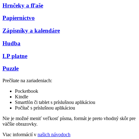
Hrnčeky a fľaše
Papiernictvo
Zápisníky a kalendáre
Hudba
LP platne
Puzzle
Prečítate na zariadeniach:
Pocketbook
Kindle
Smartfón či tablet s príslušnou aplikáciou
Počítač s príslušnou aplikáciou
Nie je možné meniť veľkosť písma, formát je preto vhodný skôr pre
väčšie obrazovky.
Viac informácií v
našich návodoch