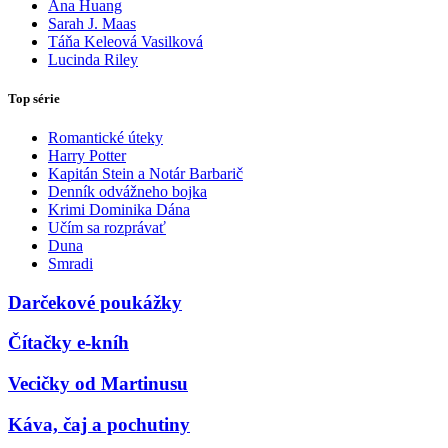
Ana Huang
Sarah J. Maas
Táňa Keleová Vasilková
Lucinda Riley
Top série
Romantické úteky
Harry Potter
Kapitán Stein a Notár Barbarič
Denník odvážneho bojka
Krimi Dominika Dána
Učím sa rozprávať
Duna
Smradi
Darčekové poukážky
Čítačky e-kníh
Vecičky od Martinusu
Káva, čaj a pochutiny