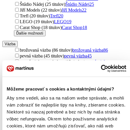
Štúdio Nádej (25 titulov)
Štúdio Nádej
25
Jiří Models (22 titulov)
Jiří Models
22
Trefl (20 titulov)
Trefl
20
LEGO (19 titulov)
LEGO
19
Carat Shop (18 titulov)
Carat Shop
18
Ďalšie možnosti
Väzba
brožovaná väzba (86 titulov)
brožovaná väzba
86
pevná väzba (45 titulov)
pevná väzba
45
pevná väzba s prebalom (12 titulov)
pevná väzba s
prebalom
12
Formát
Bluray (777 titulov)
Bluray
777
Môžeme pracovať s cookies a kontaktnými údajmi?
UltraHDBluray (141 titulov)
UltraHDBluray
141
Bluray3D (26 titulov)
Bluray3D
26
Aby sme vedeli, ako sa na našom webe správate, a mohli
E-kniha: EPUB (22 titulov)
E-kniha: EPUB
22
vám zobraziť tie najlepšie tipy na knihy, zbierame cookies.
E-kniha: MOBI (16 titulov)
E-kniha: MOBI
16
Niektoré sú naozaj potrebné a bez nich by naša stránka
E-kniha: PDF (8 titulov)
E-kniha: PDF
8
E-kniha: EPUB (Adobe DRM) (6 titulov)
E-kniha: EPUB
vôbec nefungovala. Okrem toho používame analytické
(Adobe DRM)
6
cookies, ktoré nám umožňujú zisťovať, ako náš web
Audiokniha: CD (5 titulov)
Audiokniha: CD
5