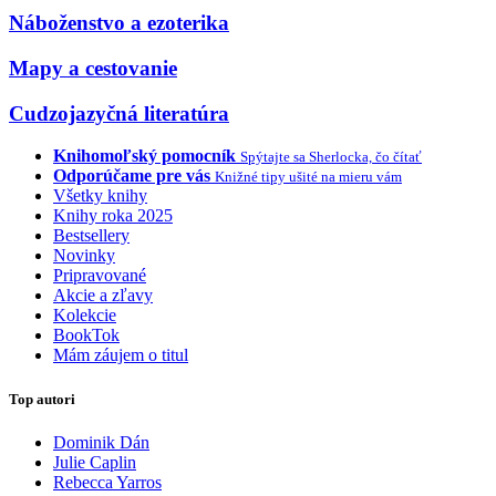
Náboženstvo a ezoterika
Mapy a cestovanie
Cudzojazyčná literatúra
Knihomoľský pomocník
Spýtajte sa Sherlocka, čo čítať
Odporúčame pre vás
Knižné tipy ušité na mieru vám
Všetky knihy
Knihy roka 2025
Bestsellery
Novinky
Pripravované
Akcie a zľavy
Kolekcie
BookTok
Mám záujem o titul
Top autori
Dominik Dán
Julie Caplin
Rebecca Yarros