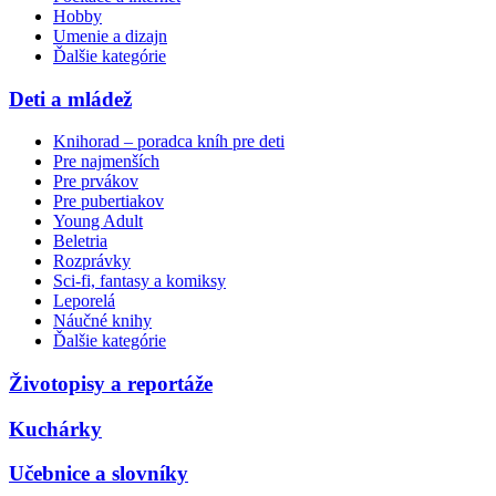
Hobby
Umenie a dizajn
Ďalšie kategórie
Deti a mládež
Knihorad – poradca kníh pre deti
Pre najmenších
Pre prvákov
Pre pubertiakov
Young Adult
Beletria
Rozprávky
Sci-fi, fantasy a komiksy
Leporelá
Náučné knihy
Ďalšie kategórie
Životopisy a reportáže
Kuchárky
Učebnice a slovníky