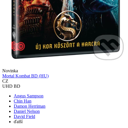
Novinka
Mortal Kombat BD (HU)
CZ
UHD BD
Angus Sampson
Chin Han
Damon Herriman
Daniel Nelson
David Field
ďalší