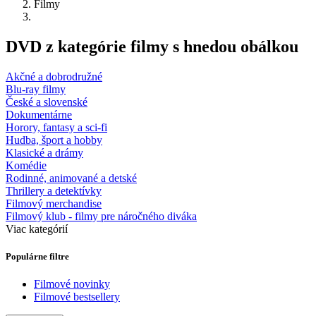
Filmy
DVD z kategórie filmy s hnedou obálkou
Akčné a dobrodružné
Blu-ray filmy
České a slovenské
Dokumentárne
Horory, fantasy a sci-fi
Hudba, šport a hobby
Klasické a drámy
Komédie
Rodinné, animované a detské
Thrillery a detektívky
Filmový merchandise
Filmový klub - filmy pre náročného diváka
Viac kategórií
Populárne filtre
Filmové novinky
Filmové bestsellery