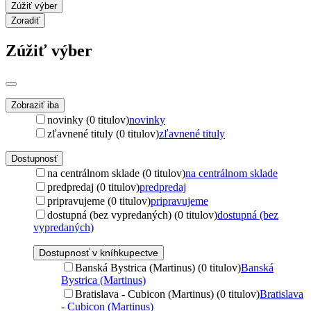
Zúžiť výber
Zoradiť
Zúžiť výber
Zobraziť iba
novinky (0 titulov)
novinky
zľavnené tituly (0 titulov)
zľavnené tituly
Dostupnosť
na centrálnom sklade (0 titulov)
na centrálnom sklade
predpredaj (0 titulov)
predpredaj
pripravujeme (0 titulov)
pripravujeme
dostupná (bez vypredaných) (0 titulov)
dostupná (bez
vypredaných)
Dostupnosť v kníhkupectve
Banská Bystrica (Martinus) (0 titulov)
Banská
Bystrica (Martinus)
Bratislava - Cubicon (Martinus) (0 titulov)
Bratislava
- Cubicon (Martinus)