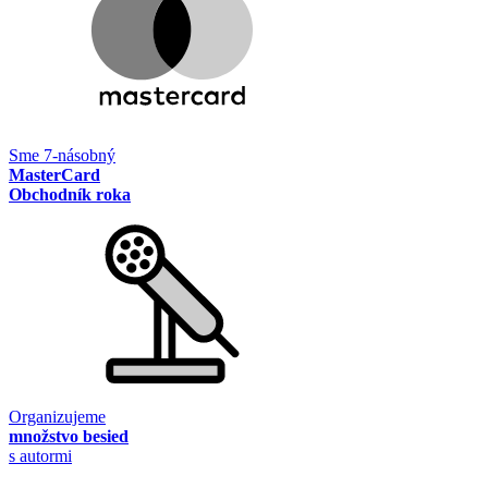
Sme 7-násobný
MasterCard
Obchodník roka
Organizujeme
množstvo besied
s autormi