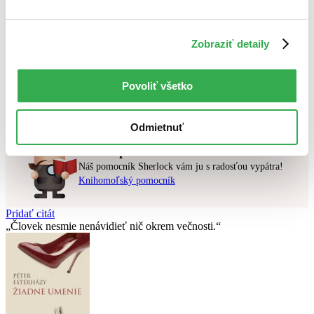
Najvyššia zľava
Použité filtre
Zobraziť detaily
Zrušiť filtre
Z kolekcie Knihy pre začínajúcich čitateľov a čitateľky - KRAJINA
ČITATEĽOV ODPORÚČA
Povoliť všetko
Nebol nájdený
žiadny titul
vyhovujúci zadaným podmienkam.
Skúste prosím zmeniť vyhľadávaný výraz.
Odmietnuť
Chcete poradiť knihu?
Náš pomocník Sherlock vám ju s radosťou vypátra!
Knihomoľský pomocník
Pridať citát
Človek nesmie nenávidieť nič okrem večnosti.