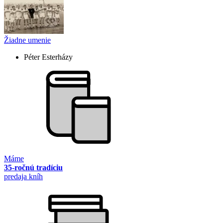
Žiadne umenie
Péter Esterházy
Máme
35-ročnú tradíciu
predaja kníh