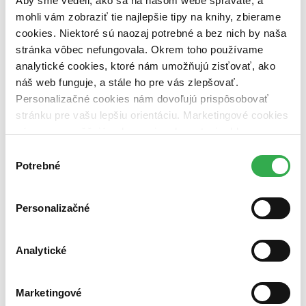
Aby sme vedeli, ako sa na našom webe správate, a
vypredaných)
mohli vám zobraziť tie najlepšie tipy na knihy, zbierame
cookies. Niektoré sú naozaj potrebné a bez nich by naša
Nové / čítané
stránka vôbec nefungovala. Okrem toho používame
nová (0 titulov)
nová
čítaná (0 titulov)
čítaná
analytické cookies, ktoré nám umožňujú zisťovať, ako
čítaná - výborný stav (0 titulov)
čítaná - výborný stav
náš web funguje, a stále ho pre vás zlepšovať.
čítaná - mierne opotrebovaná (0 titulov)
čítaná - mierne
Personalizačné cookies nám dovoľujú prispôsobovať
opotrebovaná
stránku pre vašu lepšiu orientáciu. Marketingové cookies
čítané verzie vypredaných kníh (0 titulov)
čítané verzie
vypredaných kníh
nám zas umožňujú zobrazenie relevantnej reklamy.
Niektoré údaje zdieľame aj s tretími stranami. Veľmi by
Výber
Zúžiť výber
nám pomohlo, keby sme mohli používať všetky tieto
Potrebné
súhlasu
cookies. Ďakujeme!
Zoradiť
Personalizačné
Bestsellery
Analytické
Top hodnotené
Novinky
Najdrahšie
Marketingové
Najlacnejšie