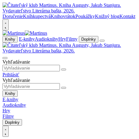
Doručenie
Kníhkupectvá
Knihovrátok
Poukážky
Knižný blog
Kontakt
E-knihy
Audioknihy
Hry
Filmy
Knihy
Doplnky
Vyhľadávanie
Prihlásiť
Vyhľadávanie
Knihy
E-knihy
Audioknihy
Hry
Filmy
Doplnky