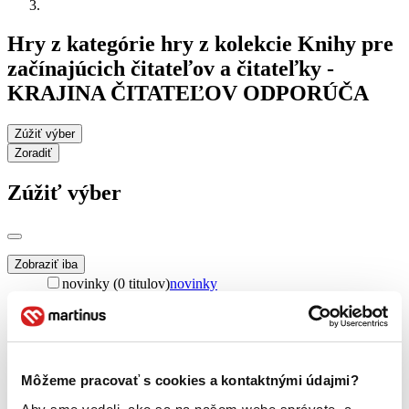
Hry z kategórie hry z kolekcie Knihy pre
začínajúcich čitateľov a čitateľky -
KRAJINA ČITATEĽOV ODPORÚČA
Zúžiť výber
Zoradiť
Zúžiť výber
Zobraziť iba
novinky (0 titulov)
novinky
zľavnené tituly (0 titulov)
zľavnené tituly
Dostupnosť
na centrálnom sklade (0 titulov)
na centrálnom sklade
predpredaj (0 titulov)
predpredaj
Môžeme pracovať s cookies a kontaktnými údajmi?
pripravujeme (0 titulov)
pripravujeme
dostupná (bez vypredaných) (0 titulov)
dostupná (bez