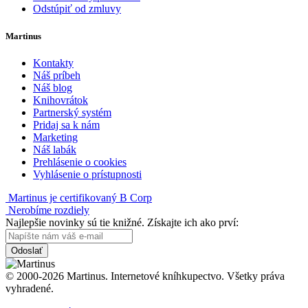
Odstúpiť od zmluvy
Martinus
Kontakty
Náš príbeh
Náš blog
Knihovrátok
Partnerský systém
Pridaj sa k nám
Marketing
Náš labák
Prehlásenie o cookies
Vyhlásenie o prístupnosti
Martinus je certifikovaný B Corp
Nerobíme rozdiely
Najlepšie novinky sú tie knižné. Získajte ich ako prví:
Odoslať
© 2000-2026 Martinus. Internetové kníhkupectvo. Všetky práva
vyhradené.