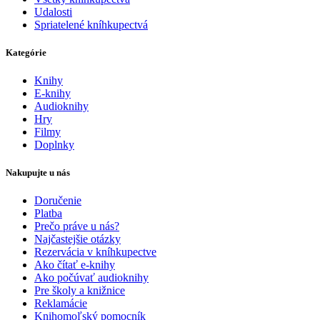
Udalosti
Spriatelené kníhkupectvá
Kategórie
Knihy
E-knihy
Audioknihy
Hry
Filmy
Doplnky
Nakupujte u nás
Doručenie
Platba
Prečo práve u nás?
Najčastejšie otázky
Rezervácia v kníhkupectve
Ako čítať e-knihy
Ako počúvať audioknihy
Pre školy a knižnice
Reklamácie
Knihomoľský pomocník