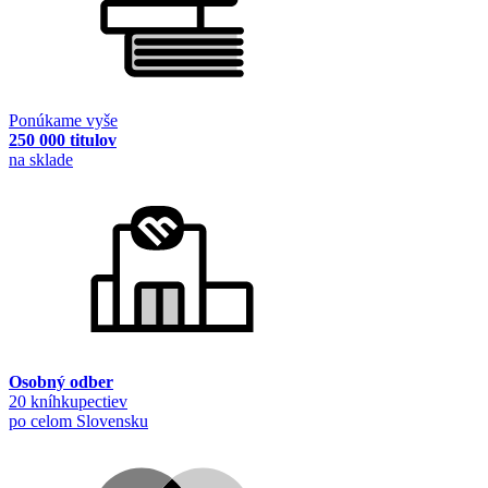
Ponúkame vyše
250 000 titulov
na sklade
Osobný odber
20 kníhkupectiev
po celom Slovensku