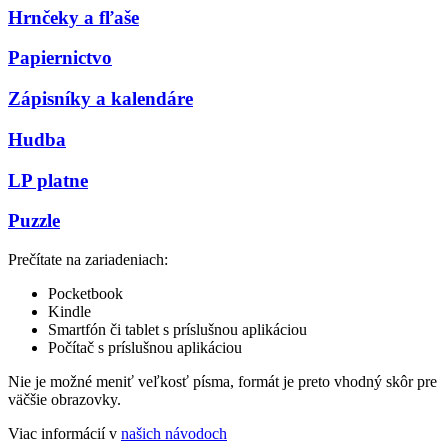
Hrnčeky a fľaše
Papiernictvo
Zápisníky a kalendáre
Hudba
LP platne
Puzzle
Prečítate na zariadeniach:
Pocketbook
Kindle
Smartfón či tablet s príslušnou aplikáciou
Počítač s príslušnou aplikáciou
Nie je možné meniť veľkosť písma, formát je preto vhodný skôr pre
väčšie obrazovky.
Viac informácií v
našich návodoch