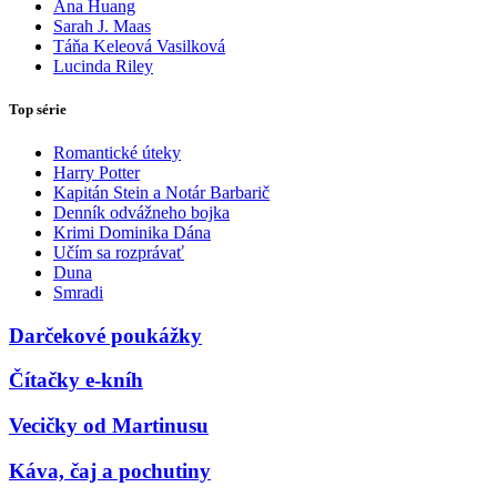
Ana Huang
Sarah J. Maas
Táňa Keleová Vasilková
Lucinda Riley
Top série
Romantické úteky
Harry Potter
Kapitán Stein a Notár Barbarič
Denník odvážneho bojka
Krimi Dominika Dána
Učím sa rozprávať
Duna
Smradi
Darčekové poukážky
Čítačky e-kníh
Vecičky od Martinusu
Káva, čaj a pochutiny