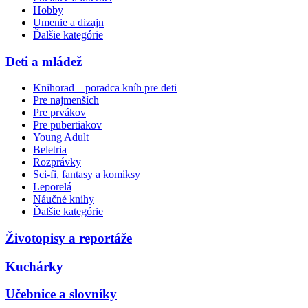
Hobby
Umenie a dizajn
Ďalšie kategórie
Deti a mládež
Knihorad – poradca kníh pre deti
Pre najmenších
Pre prvákov
Pre pubertiakov
Young Adult
Beletria
Rozprávky
Sci-fi, fantasy a komiksy
Leporelá
Náučné knihy
Ďalšie kategórie
Životopisy a reportáže
Kuchárky
Učebnice a slovníky