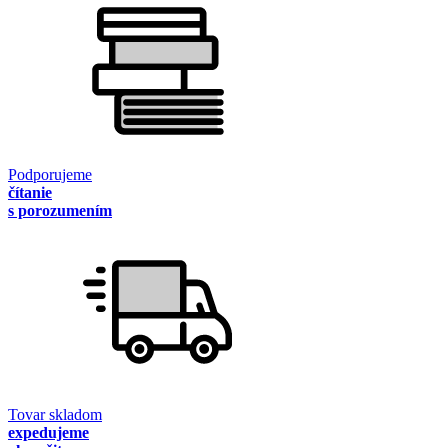
Podporujeme
čítanie
s porozumením
Tovar skladom
expedujeme