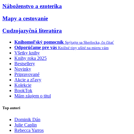
Náboženstvo a ezoterika
Mapy a cestovanie
Cudzojazyčná literatúra
Knihomoľský pomocník
Spýtajte sa Sherlocka, čo čítať
Odporúčame pre vás
Knižné tipy ušité na mieru vám
Všetky knihy
Knihy roka 2025
Bestsellery
Novinky
Pripravované
Akcie a zľavy
Kolekcie
BookTok
Mám záujem o titul
Top autori
Dominik Dán
Julie Caplin
Rebecca Yarros