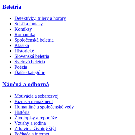
Beletria
Detektívky, trilery a horory
Sci-fi a fantasy
Komiksy
Romantika
Spoločenská beletria
Klasika
Historické
Slovenská beletria
Svetová beletria
Poézia
Ďalšie kategórie
Náučná a odborná
Motivácia a sebarozvoj
Biznis a manažment
Humanitné a spoločenské vedy
História
Životopisy a reportáže
Vzťahy a rodina
Zdravie a životný štýl
Počítače a internet