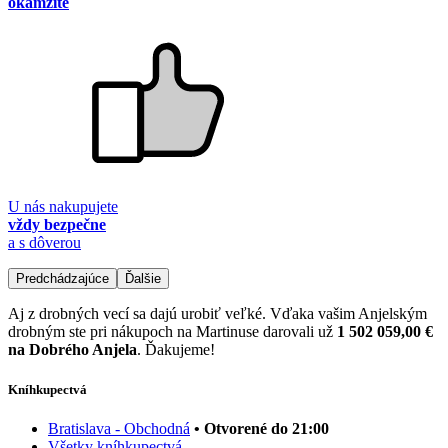
okamžite
U nás nakupujete
vždy bezpečne
a s dôverou
Predchádzajúce
Ďalšie
Aj z drobných vecí sa dajú urobiť veľké. Vďaka vašim Anjelským
drobným ste pri nákupoch na Martinuse darovali už
1 502 059,00 €
na Dobrého Anjela
. Ďakujeme!
Kníhkupectvá
Bratislava - Obchodná
• Otvorené do 21:00
Všetky kníhkupectvá