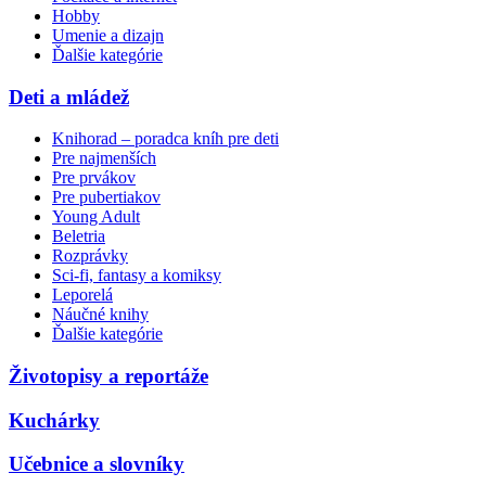
Hobby
Umenie a dizajn
Ďalšie kategórie
Deti a mládež
Knihorad – poradca kníh pre deti
Pre najmenších
Pre prvákov
Pre pubertiakov
Young Adult
Beletria
Rozprávky
Sci-fi, fantasy a komiksy
Leporelá
Náučné knihy
Ďalšie kategórie
Životopisy a reportáže
Kuchárky
Učebnice a slovníky