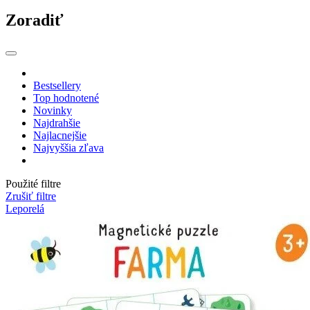
Zoradiť
Bestsellery
Top hodnotené
Novinky
Najdrahšie
Najlacnejšie
Najvyššia zľava
Použité filtre
Zrušiť filtre
Leporelá