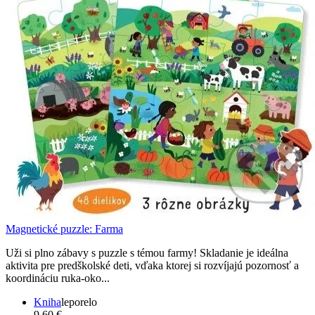
Magnetické puzzle: Farma
Uži si plno zábavy s puzzle s témou farmy! Skladanie je ideálna
aktivita pre predškolské deti, vďaka ktorej si rozvíjajú pozornosť a
koordináciu ruka-oko...
Kniha
leporelo
9,60 €