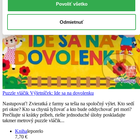
Povoliť všetko
Odmietnuť
Puzzle vláčik Výletníček: Ide sa na dovolenku
Nastupovať! Zvieratká z farmy sa tešia na spoločný výlet. Kto sedí
pri okne? Kto sa chystá lyžovať a kto bude oddychovať pri mori?
Prečítajte si krátky príbeh, riešte jednoduché úlohy poskladajte
takmer metrový puzzle vláčik...
Kniha
leporelo
7,70 €