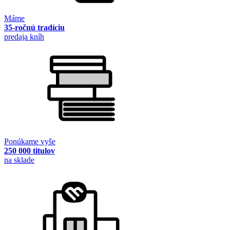
Máme
35-ročnú tradíciu
predaja kníh
Ponúkame vyše
250 000 titulov
na sklade