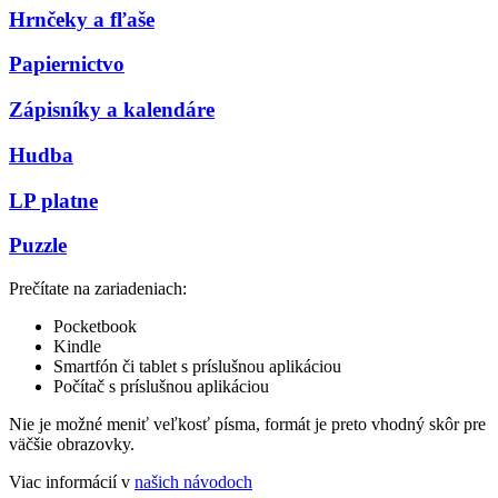
Hrnčeky a fľaše
Papiernictvo
Zápisníky a kalendáre
Hudba
LP platne
Puzzle
Prečítate na zariadeniach:
Pocketbook
Kindle
Smartfón či tablet s príslušnou aplikáciou
Počítač s príslušnou aplikáciou
Nie je možné meniť veľkosť písma, formát je preto vhodný skôr pre
väčšie obrazovky.
Viac informácií v
našich návodoch