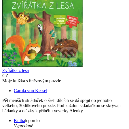
Zvířátka z lesa
CZ
Moje knížka s řetězovým puzzle
Carola von Kessel
Pět menších skládaček o šesti dílcích se dá spojit do jednoho
velkého, 30dílkového puzzle. Pod každou skládačkou se skrývají
hádanky a otázky k příběhu veverky Alenky...
Kniha
leporelo
Vypredané