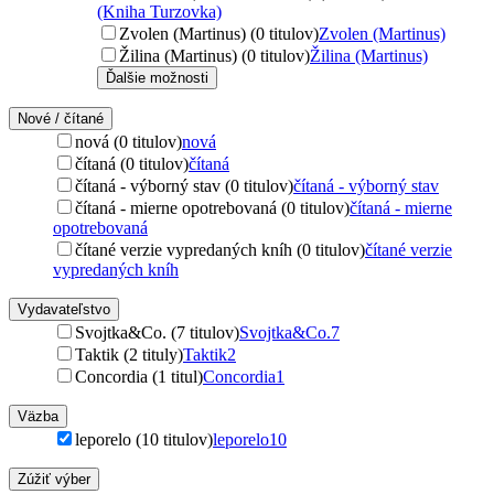
(Kniha Turzovka)
Zvolen (Martinus) (0 titulov)
Zvolen (Martinus)
Žilina (Martinus) (0 titulov)
Žilina (Martinus)
Ďalšie možnosti
Nové / čítané
nová (0 titulov)
nová
čítaná (0 titulov)
čítaná
čítaná - výborný stav (0 titulov)
čítaná - výborný stav
čítaná - mierne opotrebovaná (0 titulov)
čítaná - mierne
opotrebovaná
čítané verzie vypredaných kníh (0 titulov)
čítané verzie
vypredaných kníh
Vydavateľstvo
Svojtka&Co. (7 titulov)
Svojtka&Co.
7
Taktik (2 tituly)
Taktik
2
Concordia (1 titul)
Concordia
1
Väzba
leporelo (10 titulov)
leporelo
10
Zúžiť výber