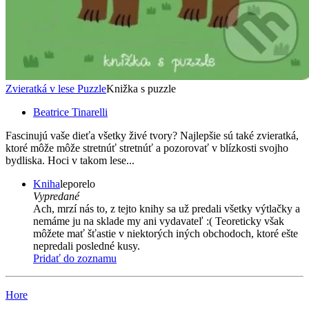
Zvieratká v lese Puzzle
Knižka s puzzle
Beatrice Tinarelli
Fascinujú vaše dieťa všetky živé tvory? Najlepšie sú také zvieratká,
ktoré môže môže stretnúť stretnúť a pozorovať v blízkosti svojho
bydliska. Hoci v takom lese...
Kniha
leporelo
Vypredané
Ach, mrzí nás to, z tejto knihy sa už predali všetky výtlačky a
nemáme ju na sklade my ani vydavateľ :( Teoreticky však
môžete mať šťastie v niektorých iných obchodoch, ktoré ešte
nepredali posledné kusy.
Pridať do zoznamu
Hore