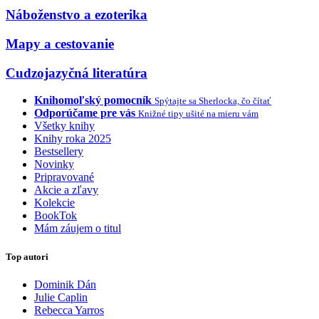
Náboženstvo a ezoterika
Mapy a cestovanie
Cudzojazyčná literatúra
Knihomoľský pomocník
Spýtajte sa Sherlocka, čo čítať
Odporúčame pre vás
Knižné tipy ušité na mieru vám
Všetky knihy
Knihy roka 2025
Bestsellery
Novinky
Pripravované
Akcie a zľavy
Kolekcie
BookTok
Mám záujem o titul
Top autori
Dominik Dán
Julie Caplin
Rebecca Yarros