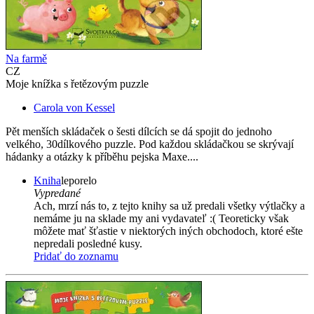
Na farmě
CZ
Moje knížka s řetězovým puzzle
Carola von Kessel
Pět menších skládaček o šesti dílcích se dá spojit do jednoho
velkého, 30dílkového puzzle. Pod každou skládačkou se skrývají
hádanky a otázky k příběhu pejska Maxe....
Kniha
leporelo
Vypredané
Ach, mrzí nás to, z tejto knihy sa už predali všetky výtlačky a
nemáme ju na sklade my ani vydavateľ :( Teoreticky však
môžete mať šťastie v niektorých iných obchodoch, ktoré ešte
nepredali posledné kusy.
Pridať do zoznamu