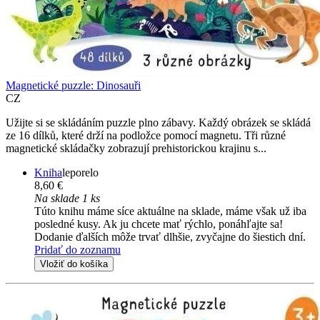
Magnetické puzzle: Dinosauři
CZ
Užijte si se skládáním puzzle plno zábavy. Každý obrázek se skládá
ze 16 dílků, které drží na podložce pomocí magnetu. Tři různé
magnetické skládačky zobrazují prehistorickou krajinu s...
Kniha
leporelo
8,60 €
Na sklade 1 ks
Túto knihu máme síce aktuálne na sklade, máme však už iba
posledné kusy. Ak ju chcete mať rýchlo, ponáhľajte sa!
Dodanie ďalších môže trvať dlhšie, zvyčajne do šiestich dní.
Pridať do zoznamu
Vložiť do košíka