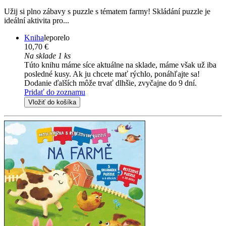
Užij si plno zábavy s puzzle s tématem farmy! Skládání puzzle je
ideální aktivita pro...
Kniha
leporelo
10,70 €
Na sklade 1 ks
Túto knihu máme síce aktuálne na sklade, máme však už iba
posledné kusy. Ak ju chcete mať rýchlo, ponáhľajte sa!
Dodanie ďalších môže trvať dlhšie, zvyčajne do 9 dní.
Pridať do zoznamu
Vložiť do košíka