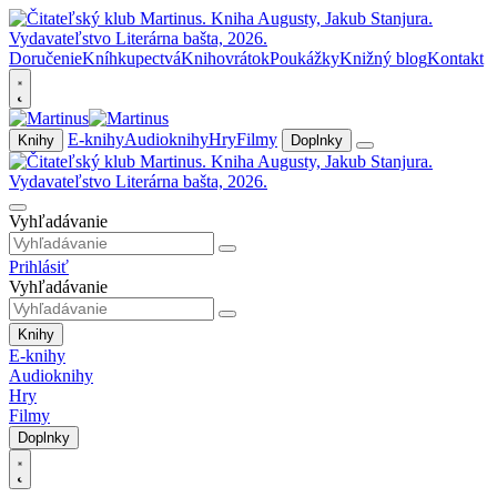
Doručenie
Kníhkupectvá
Knihovrátok
Poukážky
Knižný blog
Kontakt
E-knihy
Audioknihy
Hry
Filmy
Knihy
Doplnky
Vyhľadávanie
Prihlásiť
Vyhľadávanie
Knihy
E-knihy
Audioknihy
Hry
Filmy
Doplnky