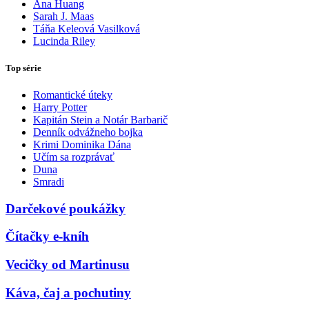
Ana Huang
Sarah J. Maas
Táňa Keleová Vasilková
Lucinda Riley
Top série
Romantické úteky
Harry Potter
Kapitán Stein a Notár Barbarič
Denník odvážneho bojka
Krimi Dominika Dána
Učím sa rozprávať
Duna
Smradi
Darčekové poukážky
Čítačky e-kníh
Vecičky od Martinusu
Káva, čaj a pochutiny