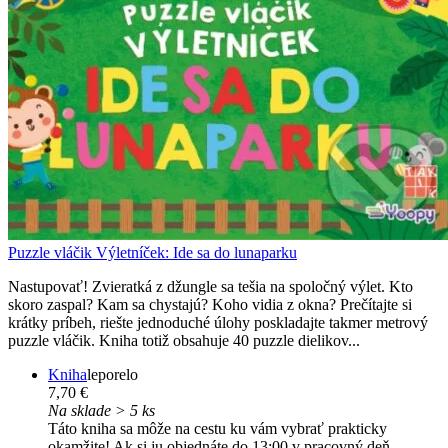
Puzzle vláčik Výletníček: Ide sa do lunaparku
Nastupovať! Zvieratká z džungle sa tešia na spoločný výlet. Kto
skoro zaspal? Kam sa chystajú? Koho vidia z okna? Prečítajte si
krátky príbeh, riešte jednoduché úlohy poskladajte takmer metrový
puzzle vláčik. Kniha totiž obsahuje 40 puzzle dielikov...
Kniha
leporelo
7,70 €
Na sklade > 5 ks
Táto kniha sa môže na cestu ku vám vybrať prakticky
okamžite! Ak si ju objednáte do 13:00 v pracovný deň,