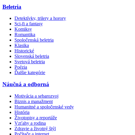
Beletria
Detektívky, trilery a horory
Sci-fi a fantasy
Komiksy
Romantika
Spoločenská beletria
Klasika
Historické
Slovenská beletria
Svetová beletria
Poézia
Ďalšie kategórie
Náučná a odborná
Motivácia a sebarozvoj
Biznis a manažment
Humanitné a spoločenské vedy
História
Životopisy a reportáže
Vzťahy a rodina
Zdravie a životný štýl
Počítače a internet