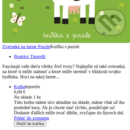
Zvieratká na farme Puzzle
Knižka s puzzle
Beatrice Tinarelli
Fascinujú vaše dieťa všetky živé tvory? Najlepšie sú také zvieratká,
na ktoré si môže siahnuť a ktoré môže stretnúť v blízkosti svojho
bydliska. Hoci na takej farme...
Kniha
leporelo
6,00 €
Na sklade 1 ks
Túto knihu máme síce aktuálne na sklade, máme však už iba
posledné kusy. Ak ju chcete mať rýchlo, ponáhľajte sa!
Dodanie ďalších môže trvať dlhšie, zvyčajne do štyroch dní.
Pridať do zoznamu
Vložiť do košíka