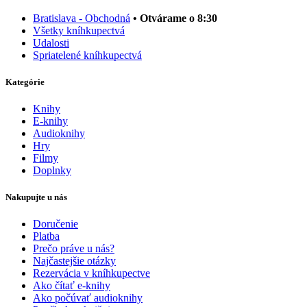
Bratislava - Obchodná
• Otvárame o 8:30
Všetky kníhkupectvá
Udalosti
Spriatelené kníhkupectvá
Kategórie
Knihy
E-knihy
Audioknihy
Hry
Filmy
Doplnky
Nakupujte u nás
Doručenie
Platba
Prečo práve u nás?
Najčastejšie otázky
Rezervácia v kníhkupectve
Ako čítať e-knihy
Ako počúvať audioknihy