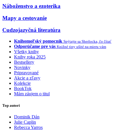
Náboženstvo a ezoterika
Mapy a cestovanie
Cudzojazyčná literatúra
Knihomoľský pomocník
Spýtajte sa Sherlocka, čo čítať
Odporúčame pre vás
Knižné tipy ušité na mieru vám
Všetky knihy
Knihy roka 2025
Bestsellery
Novinky
Pripravované
Akcie a zľavy
Kolekcie
BookTok
Mám záujem o titul
Top autori
Dominik Dán
Julie Caplin
Rebecca Yarros