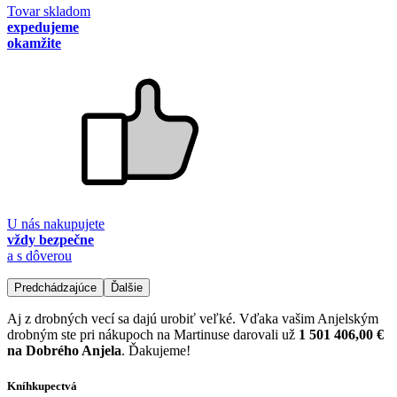
Tovar skladom
expedujeme
okamžite
U nás nakupujete
vždy bezpečne
a s dôverou
Predchádzajúce
Ďalšie
Aj z drobných vecí sa dajú urobiť veľké. Vďaka vašim Anjelským
drobným ste pri nákupoch na Martinuse darovali už
1 501 406,00 €
na Dobrého Anjela
. Ďakujeme!
Kníhkupectvá