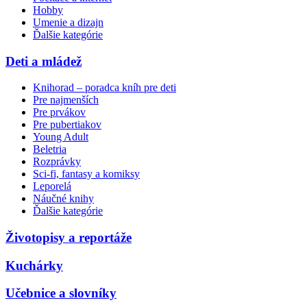
Hobby
Umenie a dizajn
Ďalšie kategórie
Deti a mládež
Knihorad – poradca kníh pre deti
Pre najmenších
Pre prvákov
Pre pubertiakov
Young Adult
Beletria
Rozprávky
Sci-fi, fantasy a komiksy
Leporelá
Náučné knihy
Ďalšie kategórie
Životopisy a reportáže
Kuchárky
Učebnice a slovníky