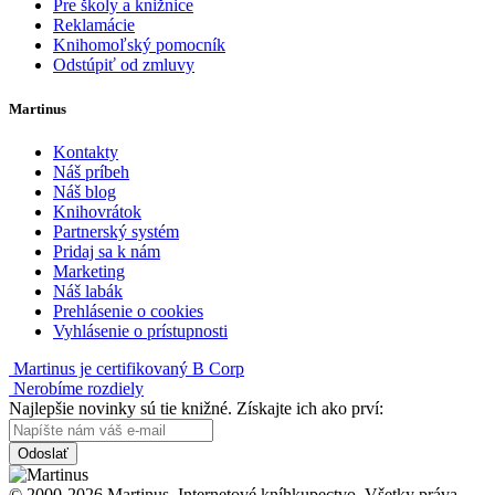
Pre školy a knižnice
Reklamácie
Knihomoľský pomocník
Odstúpiť od zmluvy
Martinus
Kontakty
Náš príbeh
Náš blog
Knihovrátok
Partnerský systém
Pridaj sa k nám
Marketing
Náš labák
Prehlásenie o cookies
Vyhlásenie o prístupnosti
Martinus je certifikovaný B Corp
Nerobíme rozdiely
Najlepšie novinky sú tie knižné. Získajte ich ako prví:
Odoslať
© 2000-2026 Martinus. Internetové kníhkupectvo. Všetky práva