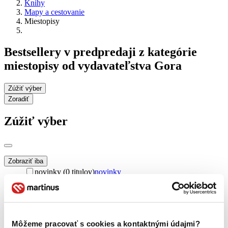
Knihy
Mapy a cestovanie
Miestopisy
Bestsellery v predpredaji z kategórie
miestopisy od vydavateľstva Gora
Zúžiť výber
Zoradiť
Zúžiť výber
Zobraziť iba
novinky (0 titulov)
novinky
zľavnené tituly (0 titulov)
zľavnené tituly
Dostupnosť
na centrálnom sklade (0 titulov)
na centrálnom sklade
predpredaj (0 titulov)
predpredaj
Môžeme pracovať s cookies a kontaktnými údajmi?