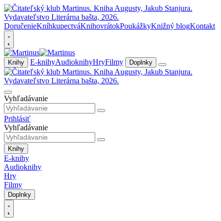
Doručenie
Kníhkupectvá
Knihovrátok
Poukážky
Knižný blog
Kontakt
E-knihy
Audioknihy
Hry
Filmy
Knihy
Doplnky
Vyhľadávanie
Prihlásiť
Vyhľadávanie
Knihy
E-knihy
Audioknihy
Hry
Filmy
Doplnky