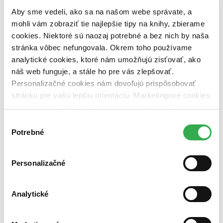
pripravujeme (0 titulov)
pripravujeme
Aby sme vedeli, ako sa na našom webe správate, a
dostupná (bez vypredaných) (0 titulov)
dostupná (bez
vypredaných)
mohli vám zobraziť tie najlepšie tipy na knihy, zbierame
cookies. Niektoré sú naozaj potrebné a bez nich by naša
Nové / čítané
stránka vôbec nefungovala. Okrem toho používame
nová (0 titulov)
nová
analytické cookies, ktoré nám umožňujú zisťovať, ako
čítaná (0 titulov)
čítaná
čítaná - výborný stav (0 titulov)
čítaná - výborný stav
náš web funguje, a stále ho pre vás zlepšovať.
čítaná - mierne opotrebovaná (0 titulov)
čítaná - mierne
Personalizačné cookies nám dovoľujú prispôsobovať
opotrebovaná
stránku pre vašu lepšiu orientáciu. Marketingové cookies
čítané verzie vypredaných kníh (0 titulov)
čítané verzie
nám zas umožňujú zobrazenie relevantnej reklamy.
vypredaných kníh
Niektoré údaje zdieľame aj s tretími stranami. Veľmi by
Výber
Zúžiť výber
nám pomohlo, keby sme mohli používať všetky tieto
Potrebné
súhlasu
cookies. Ďakujeme!
Zoradiť
Personalizačné
Analytické
Bestsellery
Top hodnotené
Novinky
Najdrahšie