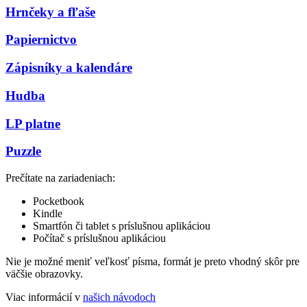
Hrnčeky a fľaše
Papiernictvo
Zápisníky a kalendáre
Hudba
LP platne
Puzzle
Prečítate na zariadeniach:
Pocketbook
Kindle
Smartfón či tablet s príslušnou aplikáciou
Počítač s príslušnou aplikáciou
Nie je možné meniť veľkosť písma, formát je preto vhodný skôr pre
väčšie obrazovky.
Viac informácií v
našich návodoch