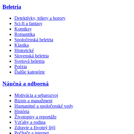
Beletria
Detektívky, trilery a horory
Sci-fi a fantasy
Komiksy
Romantika
Spoločenská beletria
Klasika
Historické
Slovenská beletria
Svetová beletria
Poézia
Ďalšie kategórie
Náučná a odborná
Motivácia a sebarozvoj
Biznis a manažment
Humanitné a spoločenské vedy
História
Životopisy a reportáže
Vzťahy a rodina
Zdravie a životný štýl
Počítače a internet