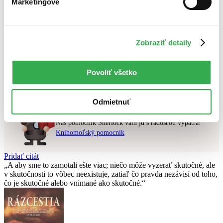
Marketingové
Najlacnejšie
Najvyššia zľava
Použité filtre
Zobraziť detaily
Zrušiť filtre
v predpredaji
Vydavateľstvo Gora
Nebol nájdený
žiadny titul
vyhovujúci zadaným podmienkam.
Povoliť všetko
Skúste prosím zmeniť vyhľadávaný výraz.
Odmietnuť
Chcete poradiť knihu?
Náš pomocník Sherlock vám ju s radosťou vypátra!
Knihomoľský pomocník
Pridať citát
A aby sme to zamotali ešte viac; niečo môže vyzerať skutočné, ale
v skutočnosti to vôbec neexistuje, zatiaľ čo pravda nezávisí od toho,
čo je skutočné alebo vnímané ako skutočné.