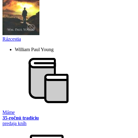
Rázcestia
William Paul Young
Máme
35-ročnú tradíciu
predaja kníh