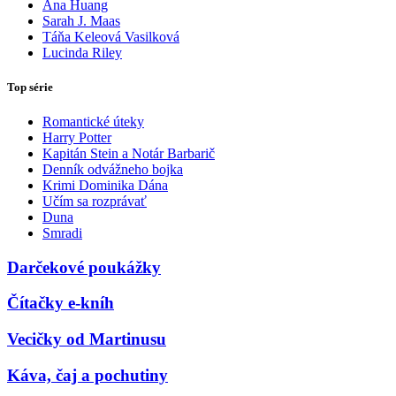
Ana Huang
Sarah J. Maas
Táňa Keleová Vasilková
Lucinda Riley
Top série
Romantické úteky
Harry Potter
Kapitán Stein a Notár Barbarič
Denník odvážneho bojka
Krimi Dominika Dána
Učím sa rozprávať
Duna
Smradi
Darčekové poukážky
Čítačky e-kníh
Vecičky od Martinusu
Káva, čaj a pochutiny