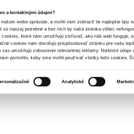
es a kontaktnými údajmi?
našom webe správate, a mohli vám zobraziť tie najlepšie tipy n
é sú naozaj potrebné a bez nich by naša stránka vôbec nefung
 cookies, ktoré nám umožňujú zisťovať, ako náš web funguje, a 
ačné cookies nám dovoľujú prispôsobovať stránku pre vašu lepši
zas umožňujú zobrazenie relevantnej reklamy. Niektoré údaje z
y nám pomohlo, keby sme mohli používať všetky tieto cookies. 
ersonalizačné
Analytické
Marketi