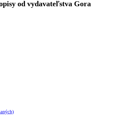
topisy od vydavateľstva Gora
daných)