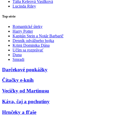
Táňa Keleová Vasilková
Lucinda Riley
Top série
Romantické úteky
Harry Potter
Kapitán Stein a Notár Barbarič
Denník odvážneho bojka
Krimi Dominika Dána
Učím sa rozprávať
Duna
Smradi
Darčekové poukážky
Čítačky e-kníh
Vecičky od Martinusu
Káva, čaj a pochutiny
Hrnčeky a fľaše