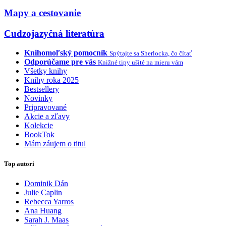
Mapy a cestovanie
Cudzojazyčná literatúra
Knihomoľský pomocník
Spýtajte sa Sherlocka, čo čítať
Odporúčame pre vás
Knižné tipy ušité na mieru vám
Všetky knihy
Knihy roka 2025
Bestsellery
Novinky
Pripravované
Akcie a zľavy
Kolekcie
BookTok
Mám záujem o titul
Top autori
Dominik Dán
Julie Caplin
Rebecca Yarros
Ana Huang
Sarah J. Maas