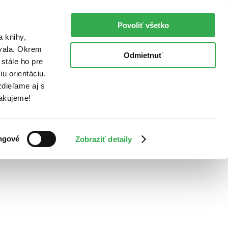
Povoliť všetko
a knihy,
ovala. Okrem
Odmietnuť
stále ho pre
u orientáciu.
dieľame aj s
Ďakujeme!
ngové
Zobraziť detaily