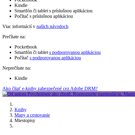
Kindle
Smartfón či tablet s príslušnou aplikáciou
Počítač s príslušnou aplikáciou
Viac informácií v
našich návodoch
Prečítate na:
Pocketbook
Smartfón či tablet
s podporovanou aplikáciou
Počítač
s podporovanou aplikáciou
Neprečítate na:
Kindle
Ako čítať e-knihy zabezpečené cez Adobe DRM?
Knihy
Mapy a cestovanie
Miestopisy