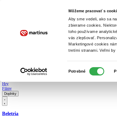
Doručenie
Kníhkupectvá
Knihovrátok
Poukážky
Knižný blog
Kontakt
Môžeme pracovať s cooki
Aby sme vedeli, ako sa na 
zbierame cookies. Niektor
E-knihy
Audioknihy
Hry
Filmy
Knihy
Doplnky
toho používame analytické
vás zlepšovať. Personaliz
Vyhľadávanie
Marketingové cookies nám 
tretími stranami. Veľmi b
Prihlásiť
Vyhľadávanie
Výber
Knihy
Potrebné
P
súhlasu
E-knihy
Audioknihy
Hry
Filmy
Doplnky
Beletria