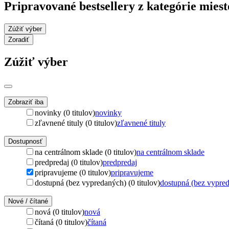
Pripravované bestsellery z kategórie mies
Zúžiť výber
Zoradiť
Zúžiť výber
Zobraziť iba
novinky (0 titulov)
novinky
zľavnené tituly (0 titulov)
zľavnené tituly
Dostupnosť
na centrálnom sklade (0 titulov)
na centrálnom sklade
predpredaj (0 titulov)
predpredaj
pripravujeme (0 titulov)
pripravujeme
dostupná (bez vypredaných) (0 titulov)
dostupná (bez vypre
Nové / čítané
nová (0 titulov)
nová
čítaná (0 titulov)
čítaná