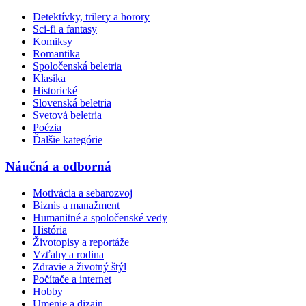
Detektívky, trilery a horory
Sci-fi a fantasy
Komiksy
Romantika
Spoločenská beletria
Klasika
Historické
Slovenská beletria
Svetová beletria
Poézia
Ďalšie kategórie
Náučná a odborná
Motivácia a sebarozvoj
Biznis a manažment
Humanitné a spoločenské vedy
História
Životopisy a reportáže
Vzťahy a rodina
Zdravie a životný štýl
Počítače a internet
Hobby
Umenie a dizajn