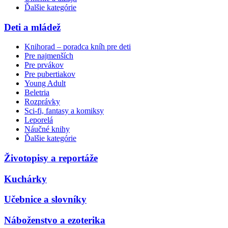
Ďalšie kategórie
Deti a mládež
Knihorad – poradca kníh pre deti
Pre najmenších
Pre prvákov
Pre pubertiakov
Young Adult
Beletria
Rozprávky
Sci-fi, fantasy a komiksy
Leporelá
Náučné knihy
Ďalšie kategórie
Životopisy a reportáže
Kuchárky
Učebnice a slovníky
Náboženstvo a ezoterika