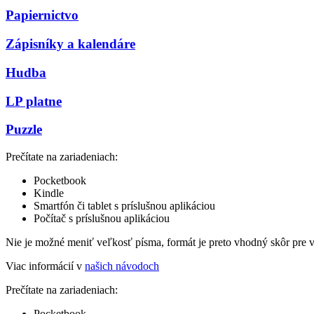
Papiernictvo
Zápisníky a kalendáre
Hudba
LP platne
Puzzle
Prečítate na zariadeniach:
Pocketbook
Kindle
Smartfón či tablet s príslušnou aplikáciou
Počítač s príslušnou aplikáciou
Nie je možné meniť veľkosť písma, formát je preto vhodný skôr pre 
Viac informácií v
našich návodoch
Prečítate na zariadeniach:
Pocketbook