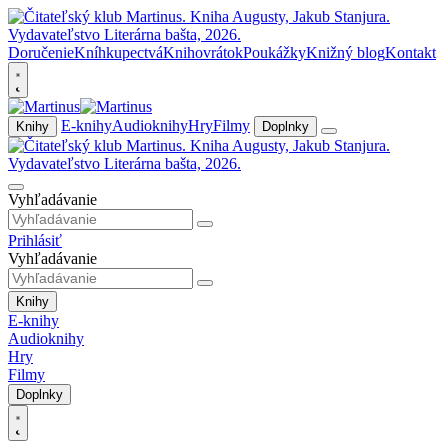
Doručenie
Kníhkupectvá
Knihovrátok
Poukážky
Knižný blog
Kontakt
E-knihy
Audioknihy
Hry
Filmy
Knihy
Doplnky
Vyhľadávanie
Prihlásiť
Vyhľadávanie
Knihy
E-knihy
Audioknihy
Hry
Filmy
Doplnky