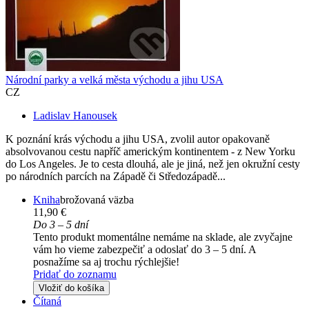
Národní parky a velká města východu a jihu USA
CZ
Ladislav Hanousek
K poznání krás východu a jihu USA, zvolil autor opakovaně
absolvovanou cestu napříč americkým kontinentem - z New Yorku
do Los Angeles. Je to cesta dlouhá, ale je jiná, než jen okružní cesty
po národních parcích na Západě či Středozápadě...
Kniha
brožovaná väzba
11,90 €
Do 3 – 5 dní
Tento produkt momentálne nemáme na sklade, ale zvyčajne
vám ho vieme zabezpečiť a odoslať do 3 – 5 dní. A
posnažíme sa aj trochu rýchlejšie!
Pridať do zoznamu
Vložiť do košíka
Čítaná