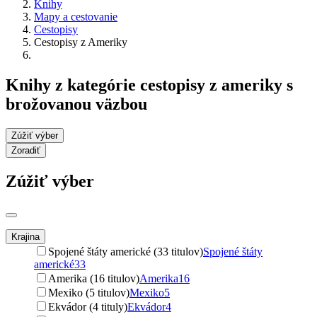
Knihy
Mapy a cestovanie
Cestopisy
Cestopisy z Ameriky
Knihy z kategórie cestopisy z ameriky s
brožovanou väzbou
Zúžiť výber
Zoradiť
Zúžiť výber
Krajina
Spojené štáty americké (33 titulov)
Spojené štáty
americké
33
Amerika (16 titulov)
Amerika
16
Mexiko (5 titulov)
Mexiko
5
Ekvádor (4 tituly)
Ekvádor
4