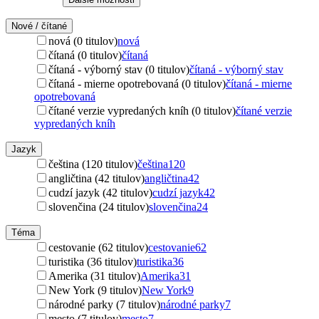
Nové / čítané
nová (0 titulov)
nová
čítaná (0 titulov)
čítaná
čítaná - výborný stav (0 titulov)
čítaná - výborný stav
čítaná - mierne opotrebovaná (0 titulov)
čítaná - mierne
opotrebovaná
čítané verzie vypredaných kníh (0 titulov)
čítané verzie
vypredaných kníh
Jazyk
čeština (120 titulov)
čeština
120
angličtina (42 titulov)
angličtina
42
cudzí jazyk (42 titulov)
cudzí jazyk
42
slovenčina (24 titulov)
slovenčina
24
Téma
cestovanie (62 titulov)
cestovanie
62
turistika (36 titulov)
turistika
36
Amerika (31 titulov)
Amerika
31
New York (9 titulov)
New York
9
národné parky (7 titulov)
národné parky
7
mesto (7 titulov)
mesto
7