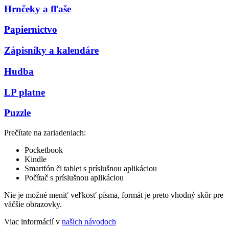
Hrnčeky a fľaše
Papiernictvo
Zápisníky a kalendáre
Hudba
LP platne
Puzzle
Prečítate na zariadeniach:
Pocketbook
Kindle
Smartfón či tablet s príslušnou aplikáciou
Počítač s príslušnou aplikáciou
Nie je možné meniť veľkosť písma, formát je preto vhodný skôr pre
väčšie obrazovky.
Viac informácií v
našich návodoch