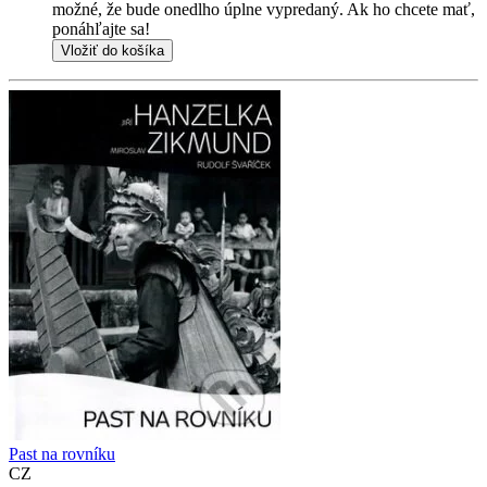
možné, že bude onedlho úplne vypredaný. Ak ho chcete mať,
ponáhľajte sa!
Vložiť do košíka
Past na rovníku
CZ