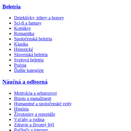
Beletria
Detektívky, trilery a horory
Sci-fi a fantasy
Komiksy
Romantika
Spoločenská beletria
Klasika
Historické
Slovenská beletria
Svetová beletria
Poézia
Ďalšie kategórie
Náučná a odborná
Motivácia a sebarozvoj
Biznis a manažment
Humanitné a spoločenské vedy
História
Životopisy a reportáže
Vzťahy a rodina
Zdravie a životný štýl
Počítače a internet