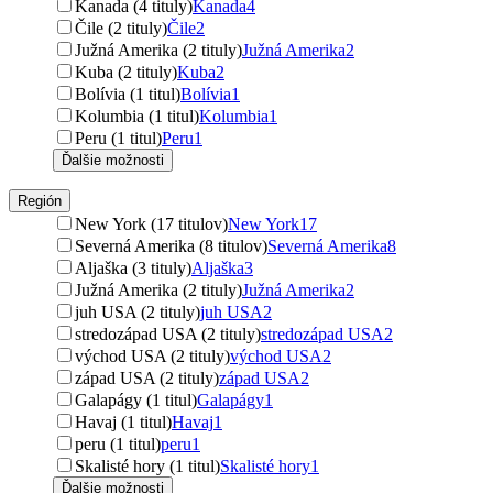
Kanada (4 tituly)
Kanada
4
Čile (2 tituly)
Čile
2
Južná Amerika (2 tituly)
Južná Amerika
2
Kuba (2 tituly)
Kuba
2
Bolívia (1 titul)
Bolívia
1
Kolumbia (1 titul)
Kolumbia
1
Peru (1 titul)
Peru
1
Ďalšie možnosti
Región
New York (17 titulov)
New York
17
Severná Amerika (8 titulov)
Severná Amerika
8
Aljaška (3 tituly)
Aljaška
3
Južná Amerika (2 tituly)
Južná Amerika
2
juh USA (2 tituly)
juh USA
2
stredozápad USA (2 tituly)
stredozápad USA
2
východ USA (2 tituly)
východ USA
2
západ USA (2 tituly)
západ USA
2
Galapágy (1 titul)
Galapágy
1
Havaj (1 titul)
Havaj
1
peru (1 titul)
peru
1
Skalisté hory (1 titul)
Skalisté hory
1
Ďalšie možnosti