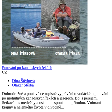
Putování po kanadských řekách
CZ
Dina Štěrbová
Otakar Štěrba
Dobrodružné a poutavé cestopisné vyprávění o vodáckém putování
po mohutných kanadských řekách a jezerech. Boj s peřejemi.
Setkávání s medvědy a ostatní nespoutanou přírodou. Vnímání
krajiny a nelehkého života v divočině...