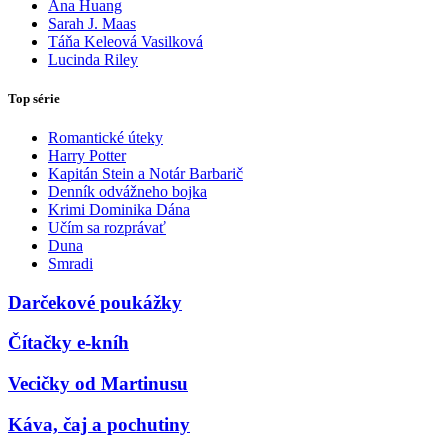
Ana Huang
Sarah J. Maas
Táňa Keleová Vasilková
Lucinda Riley
Top série
Romantické úteky
Harry Potter
Kapitán Stein a Notár Barbarič
Denník odvážneho bojka
Krimi Dominika Dána
Učím sa rozprávať
Duna
Smradi
Darčekové poukážky
Čítačky e-kníh
Vecičky od Martinusu
Káva, čaj a pochutiny