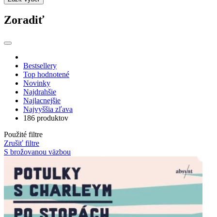
Zoradiť
Bestsellery
Top hodnotené
Novinky
Najdrahšie
Najlacnejšie
Najvyššia zľava
186 produktov
Použité filtre
Zrušiť filtre
S brožovanou väzbou