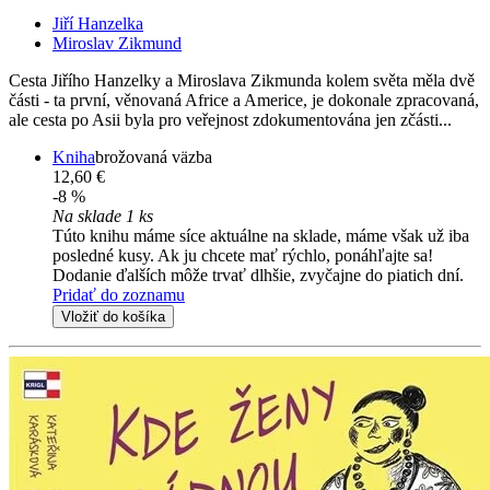
Jiří Hanzelka
Miroslav Zikmund
Cesta Jiřího Hanzelky a Miroslava Zikmunda kolem světa měla dvě
části - ta první, věnovaná Africe a Americe, je dokonale zpracovaná,
ale cesta po Asii byla pro veřejnost zdokumentována jen zčásti...
Kniha
brožovaná väzba
12,60 €
-8 %
Na sklade 1 ks
Túto knihu máme síce aktuálne na sklade, máme však už iba
posledné kusy. Ak ju chcete mať rýchlo, ponáhľajte sa!
Dodanie ďalších môže trvať dlhšie, zvyčajne do piatich dní.
Pridať do zoznamu
Vložiť do košíka