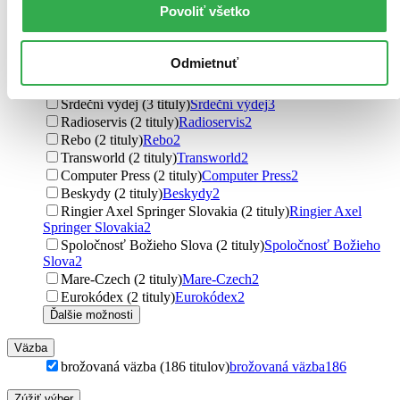
Povoliť všetko
Olympia (3 tituly)
Olympia
3
Sursum (3 tituly)
Sursum
3
Maťa (3 tituly)
Maťa
3
Odmietnuť
Signis (3 tituly)
Signis
3
Cestou veselou (3 tituly)
Cestou veselou
3
Srdeční výdej (3 tituly)
Srdeční výdej
3
Radioservis (2 tituly)
Radioservis
2
Rebo (2 tituly)
Rebo
2
Transworld (2 tituly)
Transworld
2
Computer Press (2 tituly)
Computer Press
2
Beskydy (2 tituly)
Beskydy
2
Ringier Axel Springer Slovakia (2 tituly)
Ringier Axel
Springer Slovakia
2
Spoločnosť Božieho Slova (2 tituly)
Spoločnosť Božieho
Slova
2
Mare-Czech (2 tituly)
Mare-Czech
2
Eurokódex (2 tituly)
Eurokódex
2
Ďalšie možnosti
Väzba
brožovaná väzba (186 titulov)
brožovaná väzba
186
Zúžiť výber