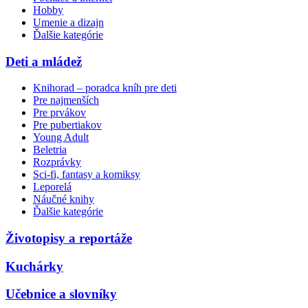
Hobby
Umenie a dizajn
Ďalšie kategórie
Deti a mládež
Knihorad – poradca kníh pre deti
Pre najmenších
Pre prvákov
Pre pubertiakov
Young Adult
Beletria
Rozprávky
Sci-fi, fantasy a komiksy
Leporelá
Náučné knihy
Ďalšie kategórie
Životopisy a reportáže
Kuchárky
Učebnice a slovníky