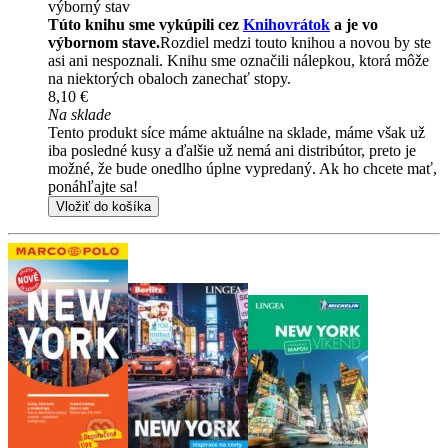
výborný stav
Túto knihu sme vykúpili cez
Knihovrátok
a je vo
výbornom stave.
Rozdiel medzi touto knihou a novou by ste
asi ani nespoznali. Knihu sme označili nálepkou, ktorá môže
na niektorých obaloch zanechať stopy.
8,10 €
Na sklade
Tento produkt síce máme aktuálne na sklade, máme však už
iba posledné kusy a ďalšie už nemá ani distribútor, preto je
možné, že bude onedlho úplne vypredaný. Ak ho chcete mať,
ponáhľajte sa!
Vložiť do košíka