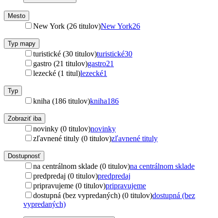
Mesto
New York (26 titulov)
New York
26
Typ mapy
turistické (30 titulov)
turistické
30
gastro (21 titulov)
gastro
21
lezecké (1 titul)
lezecké
1
Typ
kniha (186 titulov)
kniha
186
Zobraziť iba
novinky (0 titulov)
novinky
zľavnené tituly (0 titulov)
zľavnené tituly
Dostupnosť
na centrálnom sklade (0 titulov)
na centrálnom sklade
predpredaj (0 titulov)
predpredaj
pripravujeme (0 titulov)
pripravujeme
dostupná (bez vypredaných) (0 titulov)
dostupná (bez
vypredaných)