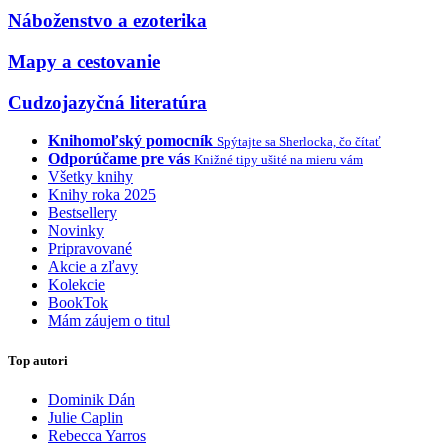
Náboženstvo a ezoterika
Mapy a cestovanie
Cudzojazyčná literatúra
Knihomoľský pomocník
Spýtajte sa Sherlocka, čo čítať
Odporúčame pre vás
Knižné tipy ušité na mieru vám
Všetky knihy
Knihy roka 2025
Bestsellery
Novinky
Pripravované
Akcie a zľavy
Kolekcie
BookTok
Mám záujem o titul
Top autori
Dominik Dán
Julie Caplin
Rebecca Yarros