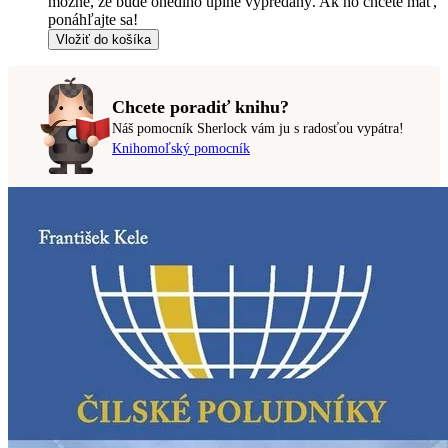
možné, že bude onedlho úplne vypredaný. Ak ho chcete mať,
ponáhľajte sa!
Vložiť do košíka
Chcete poradiť knihu?
Náš pomocník Sherlock vám ju s radosťou vypátra!
Knihomoľský pomocník