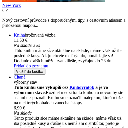
New York
CZ
Nový cestovní průvodce s doporučenými tipy, s cestovním atlasem a
přiloženou mapou...
Kniha
brožovaná väzba
11,50 €
Na sklade 2 ks
Túto knihu máme síce aktuálne na sklade, máme však už iba
posledné kusy. Ak ju chcete mať rýchlo, ponáhľajte sa!
Dodanie ďalších môže trvať dlhšie, zvyčajne do 23 dní.
Pridať do zoznamu
Vložiť do košíka
Čítaná
výborný stav
Túto knihu sme vykúpili cez
Knihovrátok
a je vo
výbornom stave.
Rozdiel medzi touto knihou a novou by ste
asi ani nespoznali. Knihu sme označili nálepkou, ktorá môže
na niektorých obaloch zanechať stopy.
6,90 €
Na sklade
Tento produkt síce máme aktuálne na sklade, máme však už
iba posledné kusy a ďalšie už nemá ani distribútor, preto je