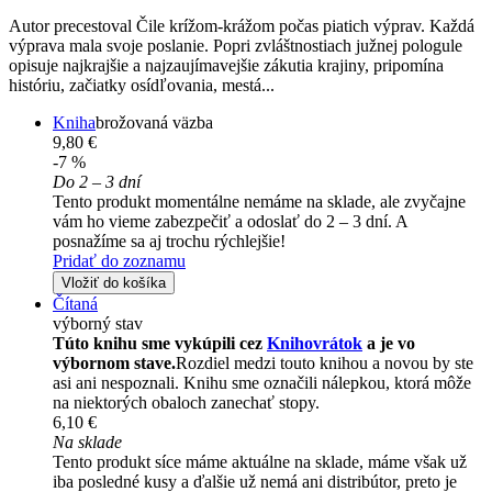
Autor precestoval Čile krížom-krážom počas piatich výprav. Každá
výprava mala svoje poslanie. Popri zvláštnostiach južnej pologule
opisuje najkrajšie a najzaujímavejšie zákutia krajiny, pripomína
históriu, začiatky osídľovania, mestá...
Kniha
brožovaná väzba
9,80 €
-7 %
Do 2 – 3 dní
Tento produkt momentálne nemáme na sklade, ale zvyčajne
vám ho vieme zabezpečiť a odoslať do 2 – 3 dní. A
posnažíme sa aj trochu rýchlejšie!
Pridať do zoznamu
Vložiť do košíka
Čítaná
výborný stav
Túto knihu sme vykúpili cez
Knihovrátok
a je vo
výbornom stave.
Rozdiel medzi touto knihou a novou by ste
asi ani nespoznali. Knihu sme označili nálepkou, ktorá môže
na niektorých obaloch zanechať stopy.
6,10 €
Na sklade
Tento produkt síce máme aktuálne na sklade, máme však už
iba posledné kusy a ďalšie už nemá ani distribútor, preto je