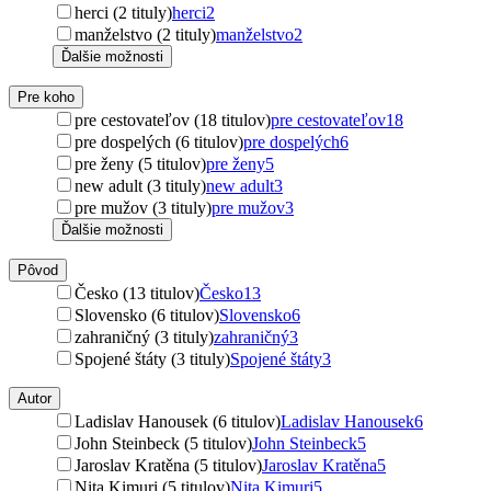
herci (2 tituly)
herci
2
manželstvo (2 tituly)
manželstvo
2
Ďalšie možnosti
Pre koho
pre cestovateľov (18 titulov)
pre cestovateľov
18
pre dospelých (6 titulov)
pre dospelých
6
pre ženy (5 titulov)
pre ženy
5
new adult (3 tituly)
new adult
3
pre mužov (3 tituly)
pre mužov
3
Ďalšie možnosti
Pôvod
Česko (13 titulov)
Česko
13
Slovensko (6 titulov)
Slovensko
6
zahraničný (3 tituly)
zahraničný
3
Spojené štáty (3 tituly)
Spojené štáty
3
Autor
Ladislav Hanousek (6 titulov)
Ladislav Hanousek
6
John Steinbeck (5 titulov)
John Steinbeck
5
Jaroslav Kratěna (5 titulov)
Jaroslav Kratěna
5
Nita Kimuri (5 titulov)
Nita Kimuri
5