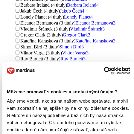
Barbara Ireland (4 tituly)
Barbara Ireland
4
Jakub Čech (4 tituly)
Jakub Čech
4
Lonely Planet (4 tituly)
Lonely Planet
4
Eleanor Bermanová (3 tituly)
Eleanor Bermanová
3
Vladimír Šrámek (3 tituly)
Vladimír Šrámek
3
Gregor Clark (3 tituly)
Gregor Clark
3
Kateřina Karásková (3 tituly)
Kateřina Karásková
3
Simon Bird (3 tituly)
Simon Bird
3
Viktor Varga (3 tituly)
Viktor Varga
3
Ray Bartlett (3 tituly)
Ray Bartlett
3
Kevin Raub (3 tituly)
Kevin Raub
3
Anna Jeremičová (3 tituly)
Anna Jeremičová
3
Iva Pekárková (2 tituly)
Iva Pekárková
2
Maria Longhenová (2 tituly)
Maria Longhenová
2
František Kele (2 tituly)
František Kele
2
Môžeme pracovať s cookies a kontaktnými údajmi?
Zdeněk Michora (2 tituly)
Zdeněk Michora
2
Milan Brychta (2 tituly)
Milan Brychta
2
Aby sme vedeli, ako sa na našom webe správate, a mohli
Petr Větrovský (2 tituly)
Petr Větrovský
2
vám zobraziť tie najlepšie tipy na knihy, zbierame cookies.
Věra Řiháková-Mouková (2 tituly)
Věra Řiháková-
Niektoré sú naozaj potrebné a bez nich by naša stránka
Mouková
2
vôbec nefungovala. Okrem toho používame analytické
Petr Chalupa (2 tituly)
Petr Chalupa
2
cookies, ktoré nám umožňujú zisťovať, ako náš web
Izabella Hearn (2 tituly)
Izabella Hearn
2