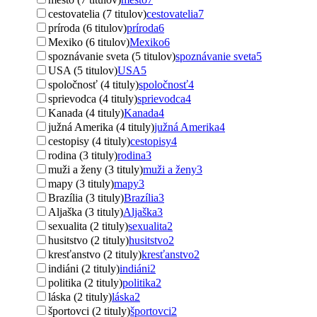
cestovatelia (7 titulov)
cestovatelia
7
príroda (6 titulov)
príroda
6
Mexiko (6 titulov)
Mexiko
6
spoznávanie sveta (5 titulov)
spoznávanie sveta
5
USA (5 titulov)
USA
5
spoločnosť (4 tituly)
spoločnosť
4
sprievodca (4 tituly)
sprievodca
4
Kanada (4 tituly)
Kanada
4
južná Amerika (4 tituly)
južná Amerika
4
cestopisy (4 tituly)
cestopisy
4
rodina (3 tituly)
rodina
3
muži a ženy (3 tituly)
muži a ženy
3
mapy (3 tituly)
mapy
3
Brazília (3 tituly)
Brazília
3
Aljaška (3 tituly)
Aljaška
3
sexualita (2 tituly)
sexualita
2
husitstvo (2 tituly)
husitstvo
2
kresťanstvo (2 tituly)
kresťanstvo
2
indiáni (2 tituly)
indiáni
2
politika (2 tituly)
politika
2
láska (2 tituly)
láska
2
športovci (2 tituly)
športovci
2