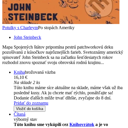
Potulky s Charleym
Po stopách Ameriky
John Steinbeck
Mapa Spojených štátov pripomína pestrú patchworkovú deku
pozošívanú z kúsočkov najrôznejších farieb. Svetoznámy americký
spisovateľ John Steinbeck sa na začiatku šesťdesiatych rokov
rozhodol znovu spoznať svoju obrovskú rodnú krajinu...
Kniha
brožovaná väzba
16,10 €
Na sklade 2 ks
Túto knihu máme síce aktuálne na sklade, máme však už iba
posledné kusy. Ak ju chcete mať rýchlo, ponáhľajte sa!
Dodanie ďalších môže trvať dlhšie, zvyčajne do 8 dní.
Pridať do zoznamu
Vložiť do košíka
Čítaná
výborný stav
Túto knihu sme vykúpili cez
Knihovrátok
a je vo