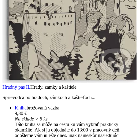
Hradný pas II.
Hrady, zámky a kaštiele
Sprievodca po hradoch, zámkoch a kaštieľoch...
Kniha
brožovaná väzba
9,80 €
Na sklade > 5 ks
Táto kniha sa môže na cestu ku vám vybrať prakticky
okamžite! Ak si ju objednáte do 13:00 v pracovný deň,
odošleme vám ju ešte dnes, inak najneskôr nasledujúci