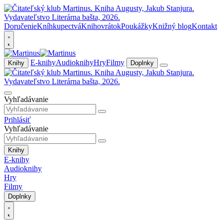
Doručenie
Kníhkupectvá
Knihovrátok
Poukážky
Knižný blog
Kontakt
E-knihy
Audioknihy
Hry
Filmy
Knihy
Doplnky
Vyhľadávanie
Prihlásiť
Vyhľadávanie
Knihy
E-knihy
Audioknihy
Hry
Filmy
Doplnky