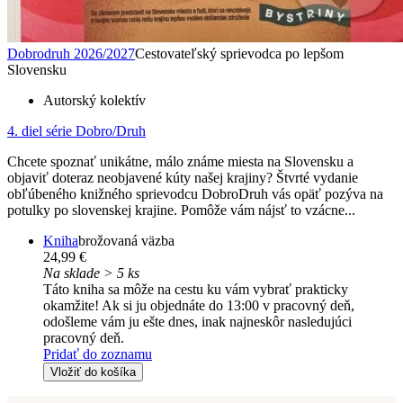
Dobrodruh 2026/2027
Cestovateľský sprievodca po lepšom
Slovensku
Autorský kolektív
4. diel série
Dobro/Druh
Chcete spoznať unikátne, málo známe miesta na Slovensku a
objaviť doteraz neobjavené kúty našej krajiny? Štvrté vydanie
obľúbeného knižného sprievodcu DobroDruh vás opäť pozýva na
potulky po slovenskej krajine. Pomôže vám nájsť to vzácne...
Kniha
brožovaná väzba
24,99 €
Na sklade > 5 ks
Táto kniha sa môže na cestu ku vám vybrať prakticky
okamžite! Ak si ju objednáte do 13:00 v pracovný deň,
odošleme vám ju ešte dnes, inak najneskôr nasledujúci
pracovný deň.
Pridať do zoznamu
Vložiť do košíka