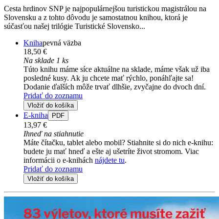
Cesta hrdinov SNP je najpopulárnejšou turistickou magistrálou na
Slovensku a z tohto dôvodu je samostatnou knihou, ktorá je
súčasťou našej trilógie Turistické Slovensko...
Kniha
pevná väzba
18,50 €
Na sklade 1 ks
Túto knihu máme síce aktuálne na sklade, máme však už iba
posledné kusy. Ak ju chcete mať rýchlo, ponáhľajte sa!
Dodanie ďalších môže trvať dlhšie, zvyčajne do dvoch dní.
Pridať do zoznamu
Vložiť do košíka
E-kniha
PDF
13,97 €
Ihneď na stiahnutie
Máte čítačku, tablet alebo mobil? Stiahnite si do nich e-knihu:
budete ju mať hneď a ešte aj ušetríte život stromom. Viac
informácii o e-knihách
nájdete tu
.
Pridať do zoznamu
Vložiť do košíka