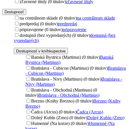
zľavnené tituly (0 titulov)
zľavnené tituly
Dostupnosť
na centrálnom sklade (0 titulov)
na centrálnom sklade
predpredaj (0 titulov)
predpredaj
pripravujeme (0 titulov)
pripravujeme
dostupná (bez vypredaných) (0 titulov)
dostupná (bez
vypredaných)
Dostupnosť v kníhkupectve
Banská Bystrica (Martinus) (0 titulov)
Banská
Bystrica (Martinus)
Bratislava - Cubicon (Martinus) (0 titulov)
Bratislava
- Cubicon (Martinus)
Bratislava - Nivy (Martinus) (0 titulov)
Bratislava -
Nivy (Martinus)
Bratislava - Obchodná (Martinus) (0
titulov)
Bratislava - Obchodná (Martinus)
Brezno (Knihy Brezno) (0 titulov)
Brezno (Knihy
Brezno)
Čadca (Arcus) (0 titulov)
Čadca (Arcus)
Dolný Kubín (Zrno) (0 titulov)
Dolný Kubín (Zrno)
Humenné (Na korze) (0 titulov)
Humenné (Na
korze)