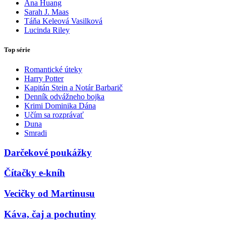
Ana Huang
Sarah J. Maas
Táňa Keleová Vasilková
Lucinda Riley
Top série
Romantické úteky
Harry Potter
Kapitán Stein a Notár Barbarič
Denník odvážneho bojka
Krimi Dominika Dána
Učím sa rozprávať
Duna
Smradi
Darčekové poukážky
Čítačky e-kníh
Vecičky od Martinusu
Káva, čaj a pochutiny