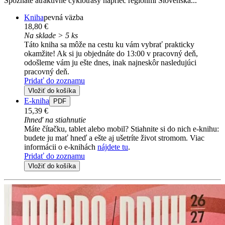
Spoznáte atraktívne cyklotrasy naprieč regiónmi Slovenska...
Kniha
pevná väzba
18,80 €
Na sklade > 5 ks
Táto kniha sa môže na cestu ku vám vybrať prakticky
okamžite! Ak si ju objednáte do 13:00 v pracovný deň,
odošleme vám ju ešte dnes, inak najneskôr nasledujúci
pracovný deň.
Pridať do zoznamu
Vložiť do košíka
E-kniha
PDF
15,39 €
Ihneď na stiahnutie
Máte čítačku, tablet alebo mobil? Stiahnite si do nich e-knihu:
budete ju mať hneď a ešte aj ušetríte život stromom. Viac
informácii o e-knihách
nájdete tu
.
Pridať do zoznamu
Vložiť do košíka