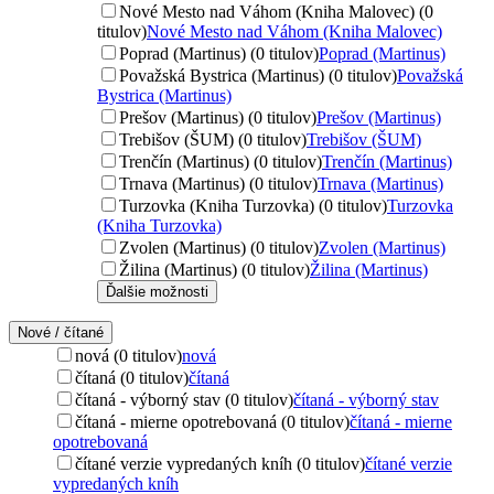
Nové Mesto nad Váhom (Kniha Malovec) (0
titulov)
Nové Mesto nad Váhom (Kniha Malovec)
Poprad (Martinus) (0 titulov)
Poprad (Martinus)
Považská Bystrica (Martinus) (0 titulov)
Považská
Bystrica (Martinus)
Prešov (Martinus) (0 titulov)
Prešov (Martinus)
Trebišov (ŠUM) (0 titulov)
Trebišov (ŠUM)
Trenčín (Martinus) (0 titulov)
Trenčín (Martinus)
Trnava (Martinus) (0 titulov)
Trnava (Martinus)
Turzovka (Kniha Turzovka) (0 titulov)
Turzovka
(Kniha Turzovka)
Zvolen (Martinus) (0 titulov)
Zvolen (Martinus)
Žilina (Martinus) (0 titulov)
Žilina (Martinus)
Ďalšie možnosti
Nové / čítané
nová (0 titulov)
nová
čítaná (0 titulov)
čítaná
čítaná - výborný stav (0 titulov)
čítaná - výborný stav
čítaná - mierne opotrebovaná (0 titulov)
čítaná - mierne
opotrebovaná
čítané verzie vypredaných kníh (0 titulov)
čítané verzie
vypredaných kníh