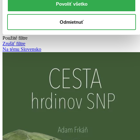
Povoliť všetko
Novinky
Najdrahšie
Najlacnejšie
Najvyššia zľava
Odmietnuť
78 produktov
Použité filtre
Zrušiť filtre
Na tému Slovensko