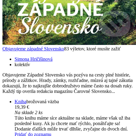
Objavujeme západné Slovensko
83 výletov, ktoré musíte zažiť
Simona Hričišinová
kolektív
Objavujeme Západné Slovensko vás pozýva na cesty plné histórie,
prírody a zážitkov. Hrady, zámky, rozhľadne, múzeá aj tajné zákutia
dokazujú, že to najkrajšie dobrodružstvo máme často na dosah ruky.
Každý tip overila redakcia magazínu Čarovné Slovensko...
Kniha
brožovaná väzba
19,39 €
Na sklade 2 ks
Túto knihu máme síce aktuálne na sklade, máme však už iba
posledné kusy. Ak ju chcete mať rýchlo, ponáhľajte sa!
Dodanie ďalších môže trvať dlhšie, zvyčajne do dvoch dní.
Pridať do zoznamu