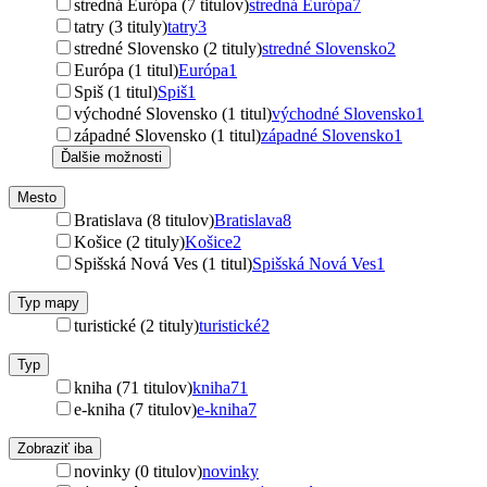
stredná Európa (7 titulov)
stredná Európa
7
tatry (3 tituly)
tatry
3
stredné Slovensko (2 tituly)
stredné Slovensko
2
Európa (1 titul)
Európa
1
Spiš (1 titul)
Spiš
1
východné Slovensko (1 titul)
východné Slovensko
1
západné Slovensko (1 titul)
západné Slovensko
1
Ďalšie možnosti
Mesto
Bratislava (8 titulov)
Bratislava
8
Košice (2 tituly)
Košice
2
Spišská Nová Ves (1 titul)
Spišská Nová Ves
1
Typ mapy
turistické (2 tituly)
turistické
2
Typ
kniha (71 titulov)
kniha
71
e-kniha (7 titulov)
e-kniha
7
Zobraziť iba
novinky (0 titulov)
novinky