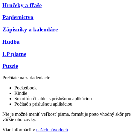
Hrnčeky a fľaše
Papiernictvo
Zápisníky a kalendáre
Hudba
LP platne
Puzzle
Prečítate na zariadeniach:
Pocketbook
Kindle
Smartfón či tablet s príslušnou aplikáciou
Počítač s príslušnou aplikáciou
Nie je možné meniť veľkosť písma, formát je preto vhodný skôr pre
väčšie obrazovky.
Viac informácií v
našich návodoch