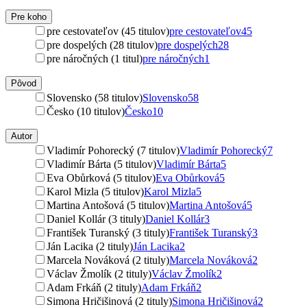
Pre koho
pre cestovateľov (45 titulov)
pre cestovateľov
45
pre dospelých (28 titulov)
pre dospelých
28
pre náročných (1 titul)
pre náročných
1
Pôvod
Slovensko (58 titulov)
Slovensko
58
Česko (10 titulov)
Česko
10
Autor
Vladimír Pohorecký (7 titulov)
Vladimír Pohorecký
7
Vladimír Bárta (5 titulov)
Vladimír Bárta
5
Eva Obůrková (5 titulov)
Eva Obůrková
5
Karol Mizla (5 titulov)
Karol Mizla
5
Martina Antošová (5 titulov)
Martina Antošová
5
Daniel Kollár (3 tituly)
Daniel Kollár
3
František Turanský (3 tituly)
František Turanský
3
Ján Lacika (2 tituly)
Ján Lacika
2
Marcela Nováková (2 tituly)
Marcela Nováková
2
Václav Žmolík (2 tituly)
Václav Žmolík
2
Adam Frkáň (2 tituly)
Adam Frkáň
2
Simona Hričišinová (2 tituly)
Simona Hričišinová
2