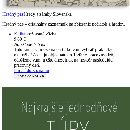
Hradný pas
Hrady a zámky Slovenska
Hradný pas – originálny záznamník na zbieranie pečiatok z hradov...
Kniha
brožovaná väzba
9,80 €
Na sklade > 5 ks
Táto kniha sa môže na cestu ku vám vybrať prakticky
okamžite! Ak si ju objednáte do 13:00 v pracovný deň,
odošleme vám ju ešte dnes, inak najneskôr nasledujúci
pracovný deň.
Pridať do zoznamu
Vložiť do košíka