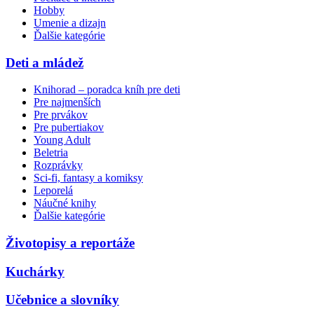
Hobby
Umenie a dizajn
Ďalšie kategórie
Deti a mládež
Knihorad – poradca kníh pre deti
Pre najmenších
Pre prvákov
Pre pubertiakov
Young Adult
Beletria
Rozprávky
Sci-fi, fantasy a komiksy
Leporelá
Náučné knihy
Ďalšie kategórie
Životopisy a reportáže
Kuchárky
Učebnice a slovníky