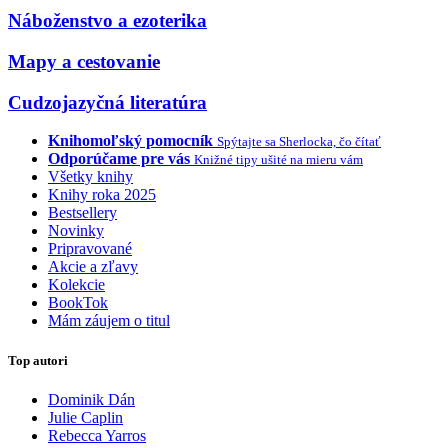
Náboženstvo a ezoterika
Mapy a cestovanie
Cudzojazyčná literatúra
Knihomoľský pomocník
Spýtajte sa Sherlocka, čo čítať
Odporúčame pre vás
Knižné tipy ušité na mieru vám
Všetky knihy
Knihy roka 2025
Bestsellery
Novinky
Pripravované
Akcie a zľavy
Kolekcie
BookTok
Mám záujem o titul
Top autori
Dominik Dán
Julie Caplin
Rebecca Yarros