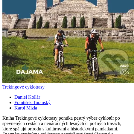
Trekingové cyklotrasy
Daniel Kollár
František Turanský
Karol Mizla
Kniha Trekingové cyklotrasy ponúka pestrý výber cyklotúr po
spevnených cestách a nenáročných lesných či poľných trasách,
ktoré spájajú prírodu s kultúrnymi a historickými pamiatkami.