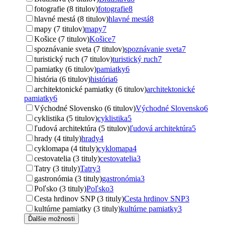
fotografie (8 titulov)
fotografie
8
hlavné mestá (8 titulov)
hlavné mestá
8
mapy (7 titulov)
mapy
7
Košice (7 titulov)
Košice
7
spoznávanie sveta (7 titulov)
spoznávanie sveta
7
turistický ruch (7 titulov)
turistický ruch
7
pamiatky (6 titulov)
pamiatky
6
história (6 titulov)
história
6
architektonické pamiatky (6 titulov)
architektonické
pamiatky
6
Východné Slovensko (6 titulov)
Východné Slovensko
6
cyklistika (5 titulov)
cyklistika
5
ľudová architektúra (5 titulov)
ľudová architektúra
5
hrady (4 tituly)
hrady
4
cyklomapa (4 tituly)
cyklomapa
4
cestovatelia (3 tituly)
cestovatelia
3
Tatry (3 tituly)
Tatry
3
gastronómia (3 tituly)
gastronómia
3
Poľsko (3 tituly)
Poľsko
3
Cesta hrdinov SNP (3 tituly)
Cesta hrdinov SNP
3
kultúrne pamiatky (3 tituly)
kultúrne pamiatky
3
Ďalšie možnosti