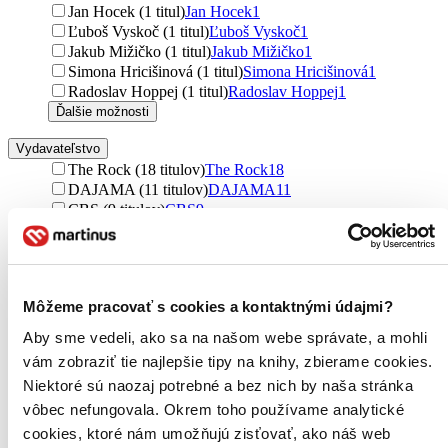
Jan Hocek (1 titul)
Jan Hocek
1
Ľuboš Vyskoč (1 titul)
Ľuboš Vyskoč
1
Jakub Mižičko (1 titul)
Jakub Mižičko
1
Simona Hricišinová (1 titul)
Simona Hricišinová
1
Radoslav Hoppej (1 titul)
Radoslav Hoppej
1
Ďalšie možnosti
Vydavateľstvo
The Rock (18 titulov)
The Rock
18
DAJAMA (11 titulov)
DAJAMA
11
CBS (9 titulov)
CBS
9
Radioservis (7 titulov)
Radioservis
7
Lindeni (5 titulov)
Lindeni
5
MAFRA Slovakia (4 tituly)
MAFRA Slovakia
4
AB ART press (4 tituly)
AB ART press
4
Môžeme pracovať s cookies a kontaktnými údajmi?
Bookmedia (3 tituly)
Bookmedia
3
Bystriny (3 tituly)
Bystriny
3
Aby sme vedeli, ako sa na našom webe správate, a mohli
Naturu (3 tituly)
Naturu
3
vám zobraziť tie najlepšie tipy na knihy, zbierame cookies.
Olympia (2 tituly)
Olympia
2
Niektoré sú naozaj potrebné a bez nich by naša stránka
Česká televize (2 tituly)
Česká televize
2
srdcomposlovensku (2 tituly)
srdcomposlovensku
2
vôbec nefungovala. Okrem toho používame analytické
Ikar (1 titul)
Ikar
1
cookies, ktoré nám umožňujú zisťovať, ako náš web