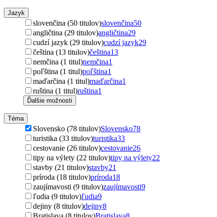
Jazyk
slovenčina (50 titulov)
slovenčina
50
angličtina (29 titulov)
angličtina
29
cudzí jazyk (29 titulov)
cudzí jazyk
29
čeština (13 titulov)
čeština
13
nemčina (1 titul)
nemčina
1
poľština (1 titul)
poľština
1
maďarčina (1 titul)
maďarčina
1
ruština (1 titul)
ruština
1
Ďalšie možnosti
Téma
Slovensko (78 titulov)
Slovensko
78
turistika (33 titulov)
turistika
33
cestovanie (26 titulov)
cestovanie
26
tipy na výlety (22 titulov)
tipy na výlety
22
stavby (21 titulov)
stavby
21
príroda (18 titulov)
príroda
18
zaujímavosti (9 titulov)
zaujímavosti
9
ľudia (9 titulov)
ľudia
9
dejiny (8 titulov)
dejiny
8
Bratislava (8 titulov)
Bratislava
8