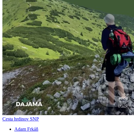
Cesta hrdinov SNP
Adam Frkáň