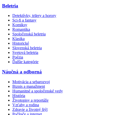
Beletria
Detektívky, trilery a horory
Sci-fi a fantasy
Komiksy
Romantika
Spoločenská beletria
Klasika
Historické
Slovenská beletria
Svetová beletria
Poézia
Ďalšie kategórie
Náučná a odborná
Motivácia a sebarozvoj
Biznis a manažment
Humanitné a spoločenské vedy
História
Životopisy a reportáže
Vzťahy a rodina
Zdravie a životný štýl
Počítače a internet