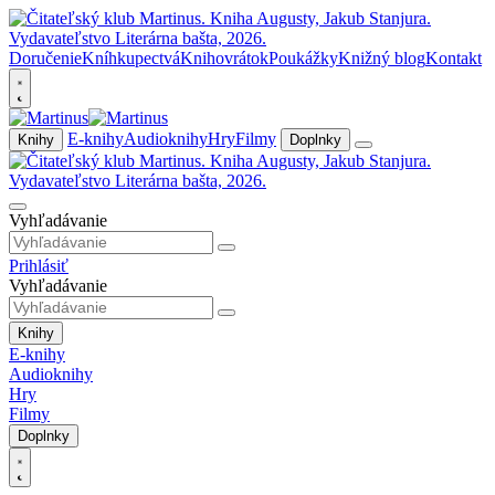
Doručenie
Kníhkupectvá
Knihovrátok
Poukážky
Knižný blog
Kontakt
E-knihy
Audioknihy
Hry
Filmy
Knihy
Doplnky
Vyhľadávanie
Prihlásiť
Vyhľadávanie
Knihy
E-knihy
Audioknihy
Hry
Filmy
Doplnky