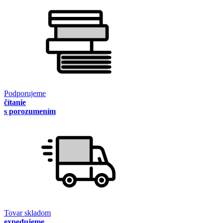
Podporujeme
čítanie
s porozumením
Tovar skladom
expedujeme