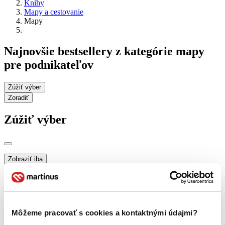
Knihy
Mapy a cestovanie
Mapy
Najnovšie bestsellery z kategórie mapy
pre podnikateľov
Zúžiť výber
Zoradiť
Zúžiť výber
Zobraziť iba
novinky (0 titulov)
novinky
zľavnené tituly (0 titulov)
zľavnené tituly
Dostupnosť
na centrálnom sklade (0 titulov)
na centrálnom sklade
Môžeme pracovať s cookies a kontaktnými údajmi?
predpredaj (0 titulov)
predpredaj