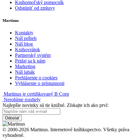
Knihomoľský pomocník
Odstúpiť od zmluvy
Martinus
Kontakty
Náš príbeh
Náš blog
Knihovrátok
Partnerský systém
Pridaj sa k nám
Marketing
Náš labák
Prehlásenie o cookies
Vyhlásenie o prístupnosti
Martinus je certifikovaný B Corp
Nerobíme rozdiely
Najlepšie novinky sú tie knižné. Získajte ich ako prví:
Odoslať
© 2000-2026 Martinus. Internetové kníhkupectvo. Všetky práva
vyhradené.