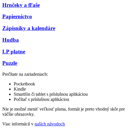
Hrnčeky a fľaše
Papiernictvo
Zápisníky a kalendáre
Hudba
LP platne
Puzzle
Prečítate na zariadeniach:
Pocketbook
Kindle
Smartfón či tablet s príslušnou aplikáciou
Počítač s príslušnou aplikáciou
Nie je možné meniť veľkosť písma, formát je preto vhodný skôr pre
väčšie obrazovky.
Viac informácií v
našich návodoch