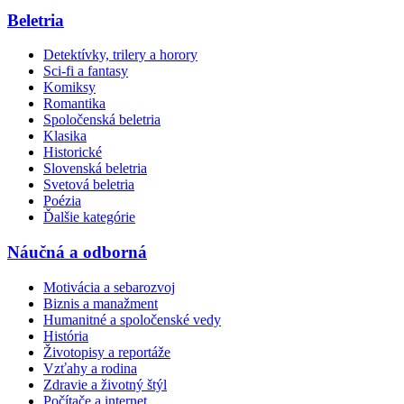
Beletria
Detektívky, trilery a horory
Sci-fi a fantasy
Komiksy
Romantika
Spoločenská beletria
Klasika
Historické
Slovenská beletria
Svetová beletria
Poézia
Ďalšie kategórie
Náučná a odborná
Motivácia a sebarozvoj
Biznis a manažment
Humanitné a spoločenské vedy
História
Životopisy a reportáže
Vzťahy a rodina
Zdravie a životný štýl
Počítače a internet