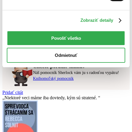
Najlacnejšie
Najvyššia zľava
Zobraziť detaily
Použité filtre
Zrušiť filtre
Pre podnikateľov
najnovšie
Povoliť všetko
Nebol nájdený
žiadny titul
vyhovujúci zadaným podmienkam.
Skúste prosím zmeniť vyhľadávaný výraz.
Odmietnuť
Chcete poradiť knihu?
Náš pomocník Sherlock vám ju s radosťou vypátra!
Knihomoľský pomocník
Pridať citát
Niektoré veci máme iba dovtedy, kým sú stratené.