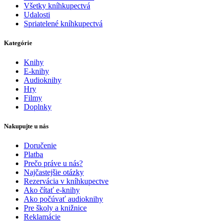
Všetky kníhkupectvá
Udalosti
Spriatelené kníhkupectvá
Kategórie
Knihy
E-knihy
Audioknihy
Hry
Filmy
Doplnky
Nakupujte u nás
Doručenie
Platba
Prečo práve u nás?
Najčastejšie otázky
Rezervácia v kníhkupectve
Ako čítať e-knihy
Ako počúvať audioknihy
Pre školy a knižnice
Reklamácie