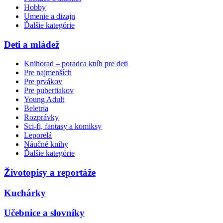
Hobby
Umenie a dizajn
Ďalšie kategórie
Deti a mládež
Knihorad – poradca kníh pre deti
Pre najmenších
Pre prvákov
Pre pubertiakov
Young Adult
Beletria
Rozprávky
Sci-fi, fantasy a komiksy
Leporelá
Náučné knihy
Ďalšie kategórie
Životopisy a reportáže
Kuchárky
Učebnice a slovníky