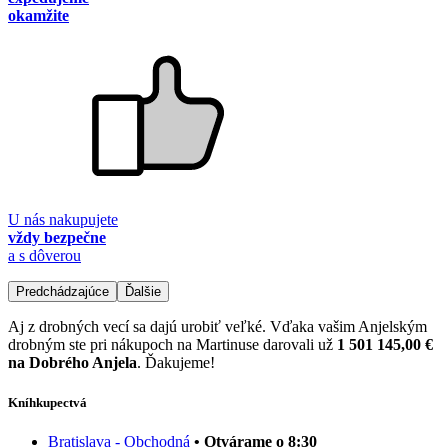
okamžite
U nás nakupujete
vždy bezpečne
a s dôverou
Predchádzajúce
Ďalšie
Aj z drobných vecí sa dajú urobiť veľké. Vďaka vašim Anjelským
drobným ste pri nákupoch na Martinuse darovali už
1 501 145,00 €
na Dobrého Anjela
. Ďakujeme!
Kníhkupectvá
Bratislava - Obchodná
• Otvárame o 8:30