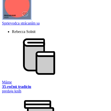
Sprievodca strácaním sa
Rebecca Solnit
Máme
35-ročnú tradíciu
predaja kníh