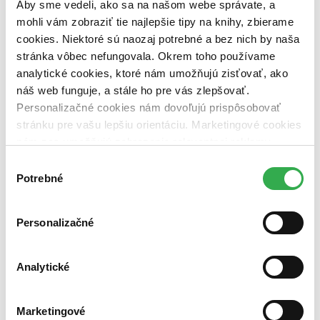
pripravujeme (0 titulov)
pripravujeme
Aby sme vedeli, ako sa na našom webe správate, a
dostupná (bez vypredaných) (0 titulov)
dostupná (bez
mohli vám zobraziť tie najlepšie tipy na knihy, zbierame
vypredaných)
cookies. Niektoré sú naozaj potrebné a bez nich by naša
stránka vôbec nefungovala. Okrem toho používame
Nové / čítané
nová (0 titulov)
nová
analytické cookies, ktoré nám umožňujú zisťovať, ako
čítaná (0 titulov)
čítaná
náš web funguje, a stále ho pre vás zlepšovať.
čítaná - výborný stav (0 titulov)
čítaná - výborný stav
Personalizačné cookies nám dovoľujú prispôsobovať
čítaná - mierne opotrebovaná (0 titulov)
čítaná - mierne
stránku pre vašu lepšiu orientáciu. Marketingové cookies
opotrebovaná
nám zas umožňujú zobrazenie relevantnej reklamy.
čítané verzie vypredaných kníh (0 titulov)
čítané verzie
vypredaných kníh
Niektoré údaje zdieľame aj s tretími stranami. Veľmi by
Výber
nám pomohlo, keby sme mohli používať všetky tieto
Potrebné
súhlasu
Zúžiť výber
cookies. Ďakujeme!
Zoradiť
Personalizačné
Analytické
Bestsellery
Top hodnotené
Novinky
Marketingové
Najdrahšie