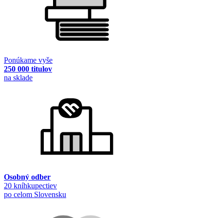
Ponúkame vyše
250 000 titulov
na sklade
Osobný odber
20 kníhkupectiev
po celom Slovensku