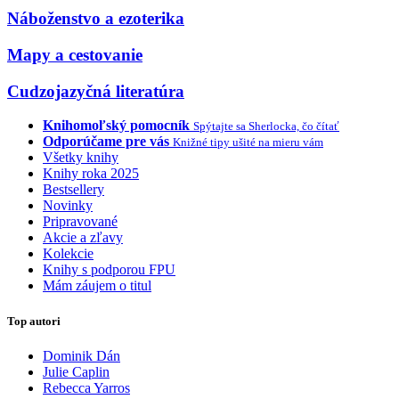
Náboženstvo a ezoterika
Mapy a cestovanie
Cudzojazyčná literatúra
Knihomoľský pomocník
Spýtajte sa Sherlocka, čo čítať
Odporúčame pre vás
Knižné tipy ušité na mieru vám
Všetky knihy
Knihy roka 2025
Bestsellery
Novinky
Pripravované
Akcie a zľavy
Kolekcie
Knihy s podporou FPU
Mám záujem o titul
Top autori
Dominik Dán
Julie Caplin
Rebecca Yarros