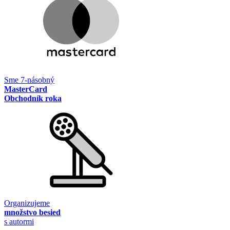
Sme 7-násobný
MasterCard
Obchodník roka
Organizujeme
množstvo besied
s autormi