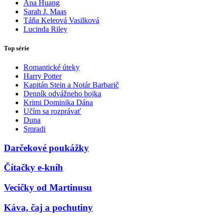
Ana Huang
Sarah J. Maas
Táňa Keleová Vasilková
Lucinda Riley
Top série
Romantické úteky
Harry Potter
Kapitán Stein a Notár Barbarič
Denník odvážneho bojka
Krimi Dominika Dána
Učím sa rozprávať
Duna
Smradi
Darčekové poukážky
Čítačky e-kníh
Vecičky od Martinusu
Káva, čaj a pochutiny