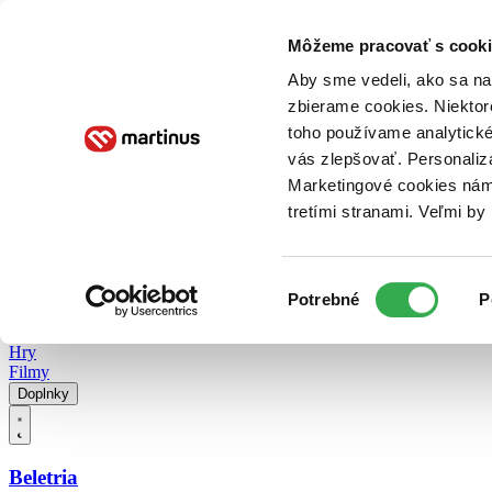
Doručenie
Kníhkupectvá
Knihovrátok
Poukážky
Knižný blog
Kontakt
Môžeme pracovať s cooki
Aby sme vedeli, ako sa na 
zbierame cookies. Niektor
E-knihy
Audioknihy
Hry
Filmy
Knihy
Doplnky
toho používame analytické
vás zlepšovať. Personaliz
Vyhľadávanie
Marketingové cookies nám 
tretími stranami. Veľmi b
Prihlásiť
Vyhľadávanie
Výber
Knihy
Potrebné
P
súhlasu
E-knihy
Audioknihy
Hry
Filmy
Doplnky
Beletria