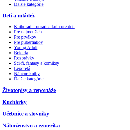
Ďalšie kategórie
Deti a mládež
Knihorad – poradca kníh pre deti
Pre najmenších
Pre prvákov
Pre pubertiakov
Young Adult
Beletria
Rozprávky
Sci-fi, fantasy a komiksy
Leporelá
Náučné knihy
Ďalšie kategórie
Životopisy a reportáže
Kuchárky
Učebnice a slovníky
Náboženstvo a ezoterika