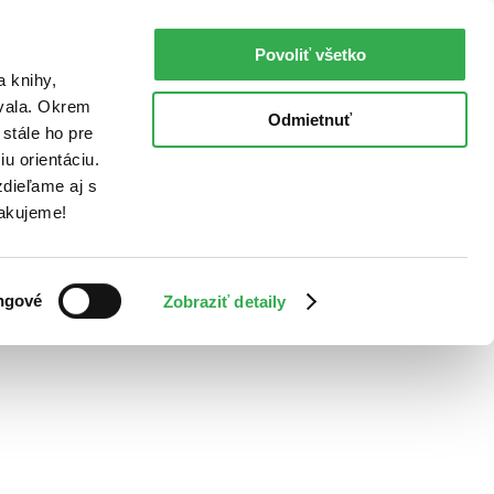
Povoliť všetko
a knihy,
ovala. Okrem
Odmietnuť
stále ho pre
u orientáciu.
dieľame aj s
Ďakujeme!
ngové
Zobraziť detaily