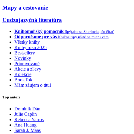
Mapy a cestovanie
Cudzojazyčná literatúra
Knihomoľský pomocník
Spýtajte sa Sherlocka, čo čítať
Odporúčame pre vás
Knižné tipy ušité na mieru vám
Všetky knihy
Knihy roka 2025
Bestsellery
Novinky
Pripravované
Akcie a zľavy
Kolekcie
BookTok
Mám záujem o titul
Top autori
Dominik Dán
Julie Caplin
Rebecca Yarros
Ana Huang
Sarah J. Maas