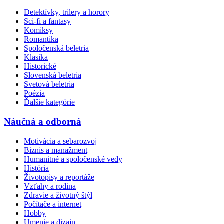
Detektívky, trilery a horory
Sci-fi a fantasy
Komiksy
Romantika
Spoločenská beletria
Klasika
Historické
Slovenská beletria
Svetová beletria
Poézia
Ďalšie kategórie
Náučná a odborná
Motivácia a sebarozvoj
Biznis a manažment
Humanitné a spoločenské vedy
História
Životopisy a reportáže
Vzťahy a rodina
Zdravie a životný štýl
Počítače a internet
Hobby
Umenie a dizajn