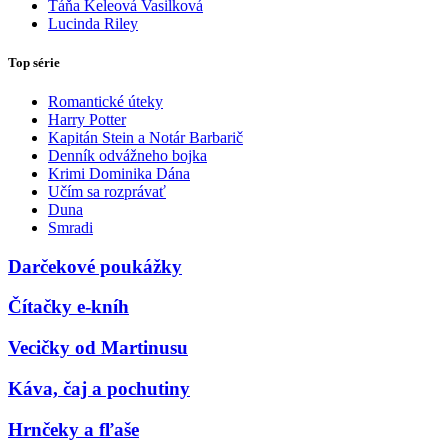
Táňa Keleová Vasilková
Lucinda Riley
Top série
Romantické úteky
Harry Potter
Kapitán Stein a Notár Barbarič
Denník odvážneho bojka
Krimi Dominika Dána
Učím sa rozprávať
Duna
Smradi
Darčekové poukážky
Čítačky e-kníh
Vecičky od Martinusu
Káva, čaj a pochutiny
Hrnčeky a fľaše