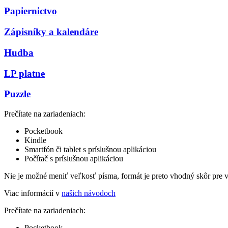
Papiernictvo
Zápisníky a kalendáre
Hudba
LP platne
Puzzle
Prečítate na zariadeniach:
Pocketbook
Kindle
Smartfón či tablet s príslušnou aplikáciou
Počítač s príslušnou aplikáciou
Nie je možné meniť veľkosť písma, formát je preto vhodný skôr pre 
Viac informácií v
našich návodoch
Prečítate na zariadeniach:
Pocketbook