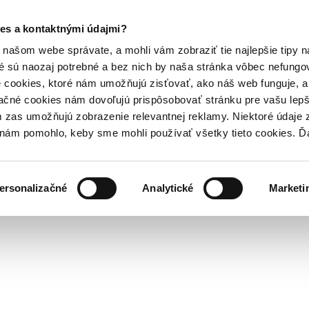
es a kontaktnými údajmi?
našom webe správate, a mohli vám zobraziť tie najlepšie tipy n
é sú naozaj potrebné a bez nich by naša stránka vôbec nefung
 cookies, ktoré nám umožňujú zisťovať, ako náš web funguje, a 
ačné cookies nám dovoľujú prispôsobovať stránku pre vašu lepši
zas umožňujú zobrazenie relevantnej reklamy. Niektoré údaje z
y nám pomohlo, keby sme mohli používať všetky tieto cookies. 
ersonalizačné
Analytické
Marketi