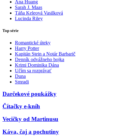
Ana Huang
Sarah J. Maas
Táňa Keleová Vasilková
Lucinda Riley
Top série
Romantické úteky
Harry Potter
Kapitán Stein a Notár Barbarič
Denník odvážneho bojka
Krimi Dominika Dána
Učím sa rozprávať
Duna
Smradi
Darčekové poukážky
Čítačky e-kníh
Vecičky od Martinusu
Káva, čaj a pochutiny