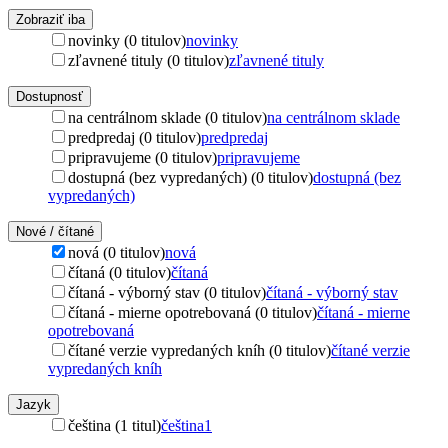
Zobraziť iba
novinky (0 titulov)
novinky
zľavnené tituly (0 titulov)
zľavnené tituly
Dostupnosť
na centrálnom sklade (0 titulov)
na centrálnom sklade
predpredaj (0 titulov)
predpredaj
pripravujeme (0 titulov)
pripravujeme
dostupná (bez vypredaných) (0 titulov)
dostupná (bez
vypredaných)
Nové / čítané
nová (0 titulov)
nová
čítaná (0 titulov)
čítaná
čítaná - výborný stav (0 titulov)
čítaná - výborný stav
čítaná - mierne opotrebovaná (0 titulov)
čítaná - mierne
opotrebovaná
čítané verzie vypredaných kníh (0 titulov)
čítané verzie
vypredaných kníh
Jazyk
čeština (1 titul)
čeština
1