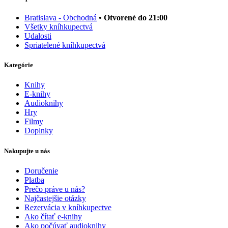
Bratislava - Obchodná
• Otvorené do 21:00
Všetky kníhkupectvá
Udalosti
Spriatelené kníhkupectvá
Kategórie
Knihy
E-knihy
Audioknihy
Hry
Filmy
Doplnky
Nakupujte u nás
Doručenie
Platba
Prečo práve u nás?
Najčastejšie otázky
Rezervácia v kníhkupectve
Ako čítať e-knihy
Ako počúvať audioknihy