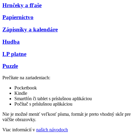
Hrnčeky a fľaše
Papiernictvo
Zápisníky a kalendáre
Hudba
LP platne
Puzzle
Prečítate na zariadeniach:
Pocketbook
Kindle
Smartfón či tablet s príslušnou aplikáciou
Počítač s príslušnou aplikáciou
Nie je možné meniť veľkosť písma, formát je preto vhodný skôr pre
väčšie obrazovky.
Viac informácií v
našich návodoch