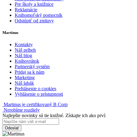
Pre školy a knižnice
Reklamácie
Knihomoľský pomocník
Odstúpiť od zmluvy
Martinus
Kontakty
Náš príbeh
Náš blog
Knihovrátok
Partnerský systém
Pridaj sa k nám
Marketing
Náš labák
Prehlásenie o cookies
Vyhlásenie o prístupnosti
Martinus je certifikovaný B Corp
Nerobíme rozdiely
Najlepšie novinky sú tie knižné. Získajte ich ako prví:
Odoslať