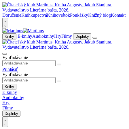
Doručenie
Kníhkupectvá
Knihovrátok
Poukážky
Knižný blog
Kontakt
E-knihy
Audioknihy
Hry
Filmy
Knihy
Doplnky
Vyhľadávanie
Prihlásiť
Vyhľadávanie
Knihy
E-knihy
Audioknihy
Hry
Filmy
Doplnky