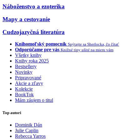
Náboženstvo a ezoterika
Mapy a cestovanie
Cudzojazyčná literatúra
Knihomoľský pomocník
Spýtajte sa Sherlocka, čo čítať
Odporúčame pre vás
Knižné tipy ušité na mieru vám
Všetky knihy
Knihy roka 2025
Bestsellery
Novinky
Pripravované
Akcie a zľavy
Kolekcie
BookTok
Mám záujem o titul
Top autori
Dominik Dán
Julie Caplin
Rebecca Yarros