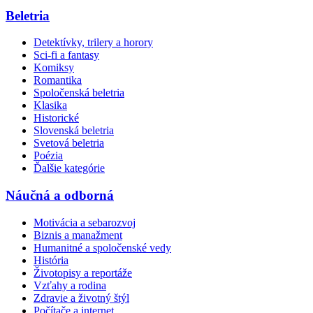
Beletria
Detektívky, trilery a horory
Sci-fi a fantasy
Komiksy
Romantika
Spoločenská beletria
Klasika
Historické
Slovenská beletria
Svetová beletria
Poézia
Ďalšie kategórie
Náučná a odborná
Motivácia a sebarozvoj
Biznis a manažment
Humanitné a spoločenské vedy
História
Životopisy a reportáže
Vzťahy a rodina
Zdravie a životný štýl
Počítače a internet