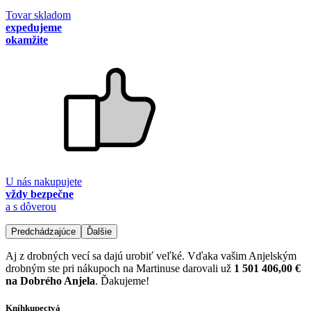
Tovar skladom
expedujeme
okamžite
U nás nakupujete
vždy bezpečne
a s dôverou
Predchádzajúce
Ďalšie
Aj z drobných vecí sa dajú urobiť veľké. Vďaka vašim Anjelským
drobným ste pri nákupoch na Martinuse darovali už
1 501 406,00 €
na Dobrého Anjela
. Ďakujeme!
Kníhkupectvá