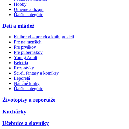
Hobby
Umenie a dizajn
Ďalšie kategórie
Deti a mládež
Knihorad – poradca kníh pre deti
Pre najmenších
Pre prvákov
Pre pubertiakov
Young Adult
Beletria
Rozprávky
Sci-fi, fantasy a komiksy
Leporelá
Náučné knihy
Ďalšie kategórie
Životopisy a reportáže
Kuchárky
Učebnice a slovníky