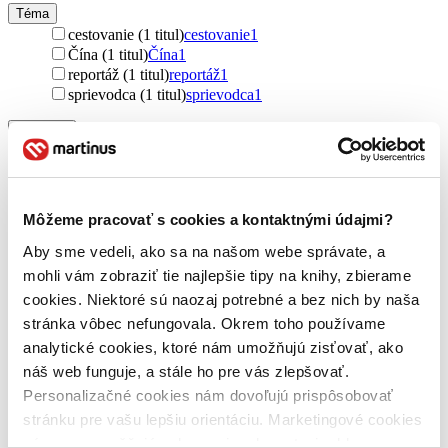
Téma
cestovanie (1 titul)
cestovanie
1
Čína (1 titul)
Čína
1
reportáž (1 titul)
reportáž
1
sprievodca (1 titul)
sprievodca
1
Pre koho
pre cestovateľov (1 titul)
pre cestovateľov
1
Pôvod
zahraničný (1 titul)
zahraničný
1
Môžeme pracovať s cookies a kontaktnými údajmi?
Čína (1 titul)
Čína
1
Aby sme vedeli, ako sa na našom webe správate, a
Autor
mohli vám zobraziť tie najlepšie tipy na knihy, zbierame
Chen Ming-Pan (1 titul)
Chen Ming-Pan
1
cookies. Niektoré sú naozaj potrebné a bez nich by naša
Vydavateľstvo
stránka vôbec nefungovala. Okrem toho používame
Mi:Lu Publishing (1 titul)
Mi:Lu Publishing
1
analytické cookies, ktoré nám umožňujú zisťovať, ako
náš web funguje, a stále ho pre vás zlepšovať.
Väzba
Personalizačné cookies nám dovoľujú prispôsobovať
brožovaná väzba (1 titul)
brožovaná väzba
1
stránku pre vašu lepšiu orientáciu. Marketingové cookies
Zúžiť výber
nám zas umožňujú zobrazenie relevantnej reklamy.