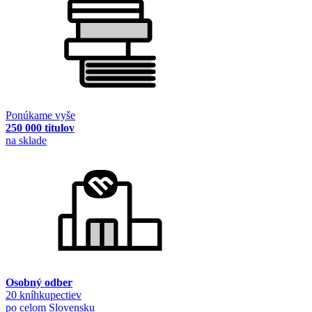
Ponúkame vyše
250 000 titulov
na sklade
Osobný odber
20 kníhkupectiev
po celom Slovensku