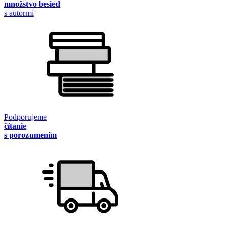
množstvo besied
s autormi
Podporujeme
čítanie
s porozumením