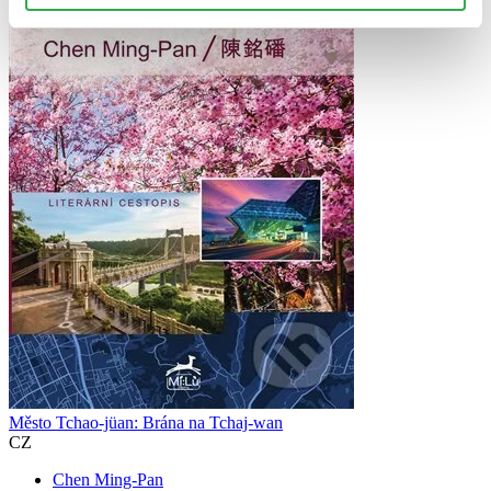
Město Tchao-jüan: Brána na Tchaj-wan
CZ
Chen Ming-Pan