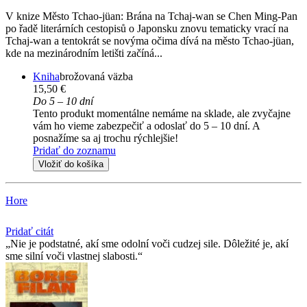
V knize Město Tchao-jüan: Brána na Tchaj-wan se Chen Ming-Pan
po řadě literárních cestopisů o Japonsku znovu tematicky vrací na
Tchaj-wan a tentokrát se novýma očima dívá na město Tchao-jüan,
kde na mezinárodním letišti začíná...
Kniha
brožovaná väzba
15,50 €
Do 5 – 10 dní
Tento produkt momentálne nemáme na sklade, ale zvyčajne
vám ho vieme zabezpečiť a odoslať do 5 – 10 dní. A
posnažíme sa aj trochu rýchlejšie!
Pridať do zoznamu
Vložiť do košíka
Hore
Pridať citát
Nie je podstatné, akí sme odolní voči cudzej sile. Dôležité je, akí
sme silní voči vlastnej slabosti.