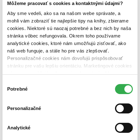
Dostupnosť
Môžeme pracovať s cookies a kontaktnými údajmi?
na centrálnom sklade (0 titulov)
na centrálnom sklade
Aby sme vedeli, ako sa na našom webe správate, a
predpredaj (0 titulov)
predpredaj
pripravujeme (0 titulov)
pripravujeme
mohli vám zobraziť tie najlepšie tipy na knihy, zbierame
dostupná (bez vypredaných) (0 titulov)
dostupná (bez
cookies. Niektoré sú naozaj potrebné a bez nich by naša
vypredaných)
stránka vôbec nefungovala. Okrem toho používame
Nové / čítané
analytické cookies, ktoré nám umožňujú zisťovať, ako
nová (0 titulov)
nová
náš web funguje, a stále ho pre vás zlepšovať.
čítaná (0 titulov)
čítaná
Personalizačné cookies nám dovoľujú prispôsobovať
čítaná - výborný stav (0 titulov)
čítaná - výborný stav
stránku pre vašu lepšiu orientáciu. Marketingové cookies
čítaná - mierne opotrebovaná (0 titulov)
čítaná - mierne
nám zas umožňujú zobrazenie relevantnej reklamy.
opotrebovaná
čítané verzie vypredaných kníh (0 titulov)
čítané verzie
Niektoré údaje zdieľame aj s tretími stranami. Veľmi by
Výber
vypredaných kníh
nám pomohlo, keby sme mohli používať všetky tieto
Potrebné
súhlasu
cookies. Ďakujeme!
Zúžiť výber
Personalizačné
Zoradiť
Analytické
Bestsellery