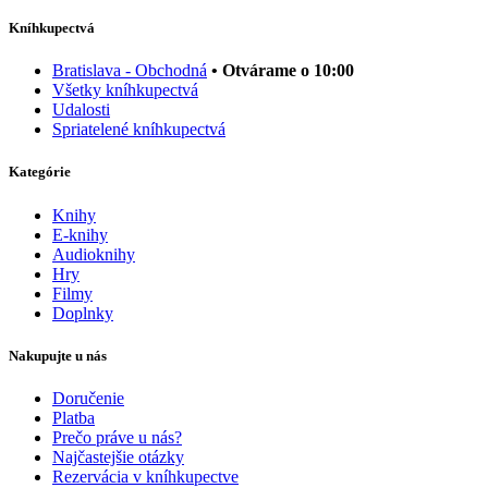
Kníhkupectvá
Bratislava - Obchodná
• Otvárame o 10:00
Všetky kníhkupectvá
Udalosti
Spriatelené kníhkupectvá
Kategórie
Knihy
E-knihy
Audioknihy
Hry
Filmy
Doplnky
Nakupujte u nás
Doručenie
Platba
Prečo práve u nás?
Najčastejšie otázky
Rezervácia v kníhkupectve