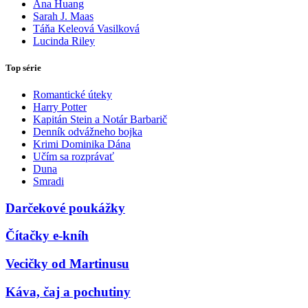
Ana Huang
Sarah J. Maas
Táňa Keleová Vasilková
Lucinda Riley
Top série
Romantické úteky
Harry Potter
Kapitán Stein a Notár Barbarič
Denník odvážneho bojka
Krimi Dominika Dána
Učím sa rozprávať
Duna
Smradi
Darčekové poukážky
Čítačky e-kníh
Vecičky od Martinusu
Káva, čaj a pochutiny