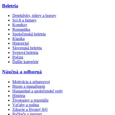
Beletria
Detektívky, trilery a horory
Sci-fi a fantasy
Komiksy
Romantika
Spoločenská beletria
Klasika
Historické
Slovenská beletria
Svetová beletria
Poézia
Ďalšie kategórie
Náučná a odborná
Motivácia a sebarozvoj
Biznis a manažment
Humanitné a spoločenské vedy
História
Životopisy a reportáže
Vzťahy a rodina
Zdravie a životný štýl
Počítače a internet