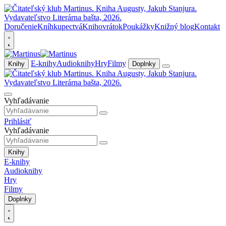
Doručenie
Kníhkupectvá
Knihovrátok
Poukážky
Knižný blog
Kontakt
E-knihy
Audioknihy
Hry
Filmy
Knihy
Doplnky
Vyhľadávanie
Prihlásiť
Vyhľadávanie
Knihy
E-knihy
Audioknihy
Hry
Filmy
Doplnky