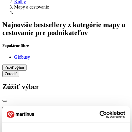
Knihy
Mapy a cestovanie
Najnovšie bestsellery z kategórie mapy a
cestovanie pre podnikateľov
Populárne filtre
Glóbusy
Zúžiť výber
Zoradiť
Zúžiť výber
Zobraziť iba
novinky (0 titulov)
novinky
zľavnené tituly (0 titulov)
zľavnené tituly