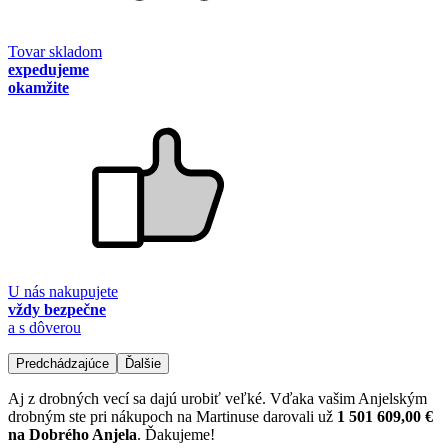
Tovar skladom
expedujeme
okamžite
U nás nakupujete
vždy bezpečne
a s dôverou
Predchádzajúce
Ďalšie
Aj z drobných vecí sa dajú urobiť veľké. Vďaka vašim Anjelským
drobným ste pri nákupoch na Martinuse darovali už
1 501 609,00 €
na Dobrého Anjela
. Ďakujeme!