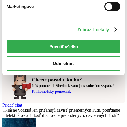
Top hodnotené
Marketingové
Novinky
Najdrahšie
Najlacnejšie
Najvyššia zľava
Zobraziť detaily
Použité filtre
Zrušiť filtre
Povoliť všetko
Pre podnikateľov
najnovšie
Nebol nájdený
žiadny titul
vyhovujúci zadaným podmienkam.
Skúste prosím zmeniť vyhľadávaný výraz.
Odmietnuť
Chcete poradiť knihu?
Náš pomocník Sherlock vám ju s radosťou vypátra!
Knihomoľský pomocník
Pridať citát
Krásne vozidlá len priťahujú závisť priemerných ľudí, pohŕdanie
intelektuálov a ľútosť duchovne prebudených, osvietených ľudí.