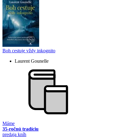
Boh cestuje vždy inkognito
Laurent Gounelle
Máme
35-ročnú tradíciu
predaja kníh