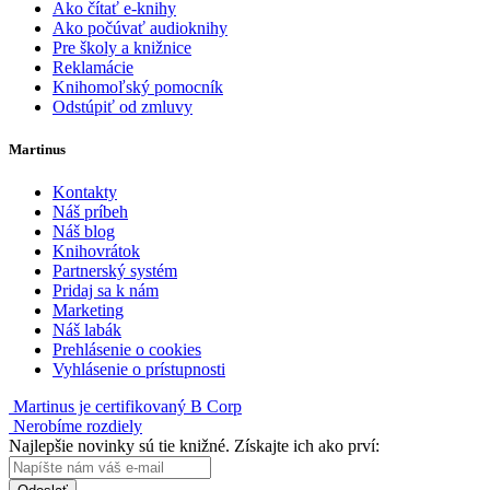
Ako čítať e-knihy
Ako počúvať audioknihy
Pre školy a knižnice
Reklamácie
Knihomoľský pomocník
Odstúpiť od zmluvy
Martinus
Kontakty
Náš príbeh
Náš blog
Knihovrátok
Partnerský systém
Pridaj sa k nám
Marketing
Náš labák
Prehlásenie o cookies
Vyhlásenie o prístupnosti
Martinus je certifikovaný B Corp
Nerobíme rozdiely
Najlepšie novinky sú tie knižné. Získajte ich ako prví: