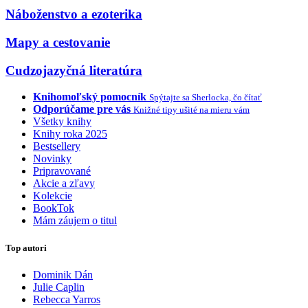
Náboženstvo a ezoterika
Mapy a cestovanie
Cudzojazyčná literatúra
Knihomoľský pomocník
Spýtajte sa Sherlocka, čo čítať
Odporúčame pre vás
Knižné tipy ušité na mieru vám
Všetky knihy
Knihy roka 2025
Bestsellery
Novinky
Pripravované
Akcie a zľavy
Kolekcie
BookTok
Mám záujem o titul
Top autori
Dominik Dán
Julie Caplin
Rebecca Yarros