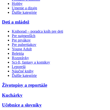
Hobby
Umenie a dizajn
Ďalšie kategórie
Deti a mládež
Knihorad – poradca kníh pre deti
Pre najmenších
Pre prvákov
Pre pubertiakov
Young Adult
Beletria
Rozprávky
Sci-fi, fantasy a komiksy
Leporelá
Náučné knihy
Ďalšie kategórie
Životopisy a reportáže
Kuchárky
Učebnice a slovníky