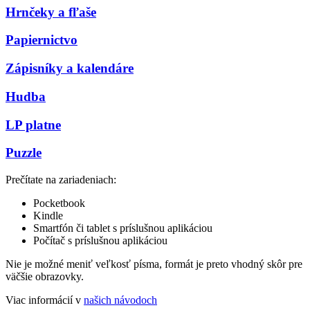
Hrnčeky a fľaše
Papiernictvo
Zápisníky a kalendáre
Hudba
LP platne
Puzzle
Prečítate na zariadeniach:
Pocketbook
Kindle
Smartfón či tablet s príslušnou aplikáciou
Počítač s príslušnou aplikáciou
Nie je možné meniť veľkosť písma, formát je preto vhodný skôr pre
väčšie obrazovky.
Viac informácií v
našich návodoch