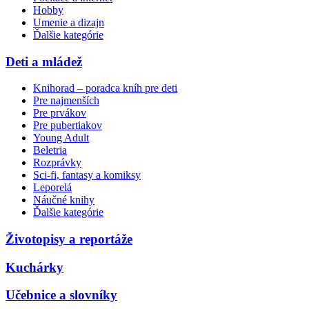
Hobby
Umenie a dizajn
Ďalšie kategórie
Deti a mládež
Knihorad – poradca kníh pre deti
Pre najmenších
Pre prvákov
Pre pubertiakov
Young Adult
Beletria
Rozprávky
Sci-fi, fantasy a komiksy
Leporelá
Náučné knihy
Ďalšie kategórie
Životopisy a reportáže
Kuchárky
Učebnice a slovníky