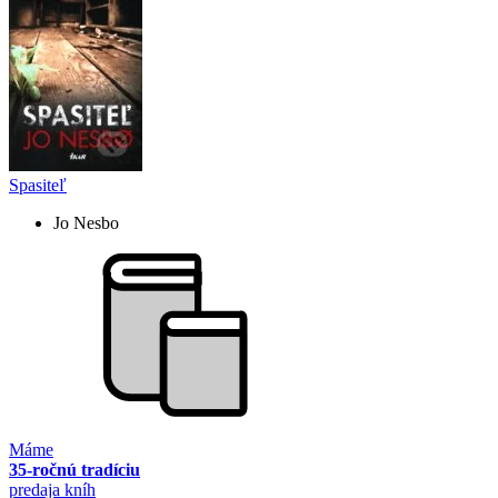
Spasiteľ
Jo Nesbo
Máme
35-ročnú tradíciu
predaja kníh