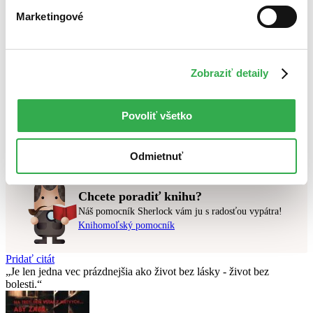
Top hodnotené
Marketingové
Novinky
Najdrahšie
Najlacnejšie
Najvyššia zľava
Zobraziť detaily
Použité filtre
Zrušiť filtre
Povoliť všetko
Pre podnikateľov
najnovšie
Nebol nájdený
žiadny titul
vyhovujúci zadaným podmienkam.
Skúste prosím zmeniť vyhľadávaný výraz.
Odmietnuť
Chcete poradiť knihu?
Náš pomocník Sherlock vám ju s radosťou vypátra!
Knihomoľský pomocník
Pridať citát
Je len jedna vec prázdnejšia ako život bez lásky - život bez
bolesti.