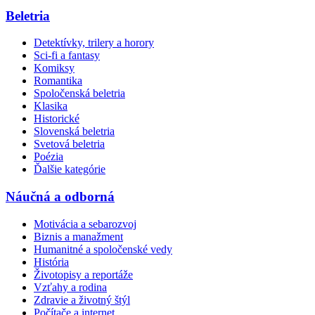
Beletria
Detektívky, trilery a horory
Sci-fi a fantasy
Komiksy
Romantika
Spoločenská beletria
Klasika
Historické
Slovenská beletria
Svetová beletria
Poézia
Ďalšie kategórie
Náučná a odborná
Motivácia a sebarozvoj
Biznis a manažment
Humanitné a spoločenské vedy
História
Životopisy a reportáže
Vzťahy a rodina
Zdravie a životný štýl
Počítače a internet