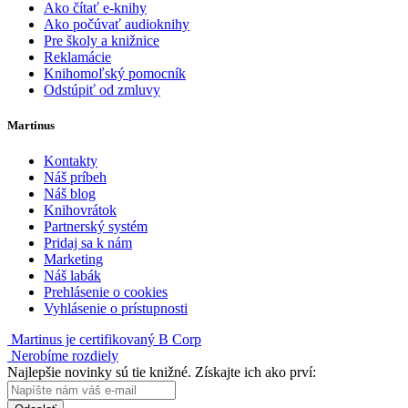
Ako čítať e-knihy
Ako počúvať audioknihy
Pre školy a knižnice
Reklamácie
Knihomoľský pomocník
Odstúpiť od zmluvy
Martinus
Kontakty
Náš príbeh
Náš blog
Knihovrátok
Partnerský systém
Pridaj sa k nám
Marketing
Náš labák
Prehlásenie o cookies
Vyhlásenie o prístupnosti
Martinus je certifikovaný B Corp
Nerobíme rozdiely
Najlepšie novinky sú tie knižné. Získajte ich ako prví: