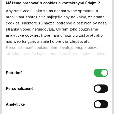
Dostupnosť
Môžeme pracovať s cookies a kontaktnými údajmi?
na centrálnom sklade (0 titulov)
na centrálnom sklade
Aby sme vedeli, ako sa na našom webe správate, a
predpredaj (0 titulov)
predpredaj
pripravujeme (0 titulov)
pripravujeme
mohli vám zobraziť tie najlepšie tipy na knihy, zbierame
dostupná (bez vypredaných) (0 titulov)
dostupná (bez
cookies. Niektoré sú naozaj potrebné a bez nich by naša
vypredaných)
stránka vôbec nefungovala. Okrem toho používame
Nové / čítané
analytické cookies, ktoré nám umožňujú zisťovať, ako
nová (0 titulov)
nová
náš web funguje, a stále ho pre vás zlepšovať.
čítaná (0 titulov)
čítaná
Personalizačné cookies nám dovoľujú prispôsobovať
čítaná - výborný stav (0 titulov)
čítaná - výborný stav
stránku pre vašu lepšiu orientáciu. Marketingové cookies
čítaná - mierne opotrebovaná (0 titulov)
čítaná - mierne
nám zas umožňujú zobrazenie relevantnej reklamy.
opotrebovaná
čítané verzie vypredaných kníh (0 titulov)
čítané verzie
Niektoré údaje zdieľame aj s tretími stranami. Veľmi by
Výber
vypredaných kníh
nám pomohlo, keby sme mohli používať všetky tieto
Potrebné
súhlasu
cookies. Ďakujeme!
Zúžiť výber
Personalizačné
Zoradiť
Analytické
Bestsellery