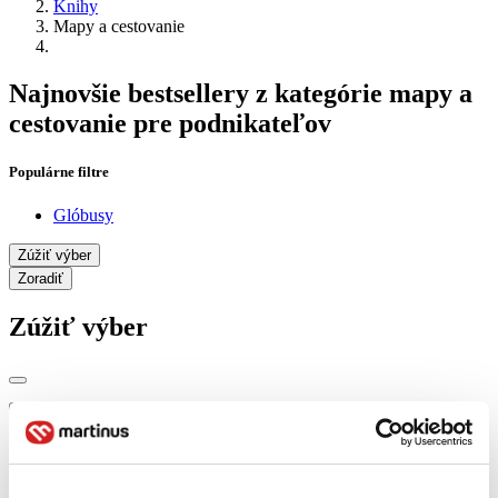
Knihy
Mapy a cestovanie
Najnovšie bestsellery z kategórie mapy a
cestovanie pre podnikateľov
Populárne filtre
Glóbusy
Zúžiť výber
Zoradiť
Zúžiť výber
Zobraziť iba
novinky (0 titulov)
novinky
zľavnené tituly (0 titulov)
zľavnené tituly