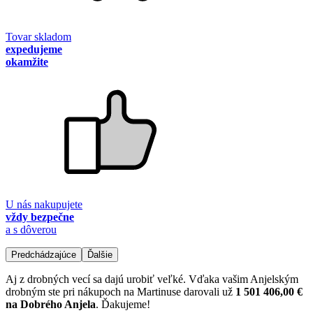
Tovar skladom
expedujeme
okamžite
U nás nakupujete
vždy bezpečne
a s dôverou
Predchádzajúce
Ďalšie
Aj z drobných vecí sa dajú urobiť veľké. Vďaka vašim Anjelským
drobným ste pri nákupoch na Martinuse darovali už
1 501 406,00 €
na Dobrého Anjela
. Ďakujeme!