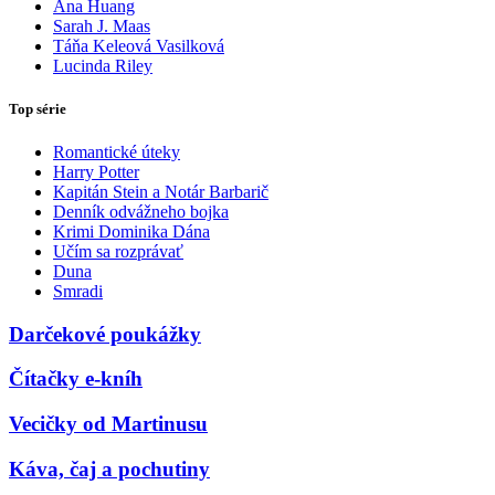
Ana Huang
Sarah J. Maas
Táňa Keleová Vasilková
Lucinda Riley
Top série
Romantické úteky
Harry Potter
Kapitán Stein a Notár Barbarič
Denník odvážneho bojka
Krimi Dominika Dána
Učím sa rozprávať
Duna
Smradi
Darčekové poukážky
Čítačky e-kníh
Vecičky od Martinusu
Káva, čaj a pochutiny