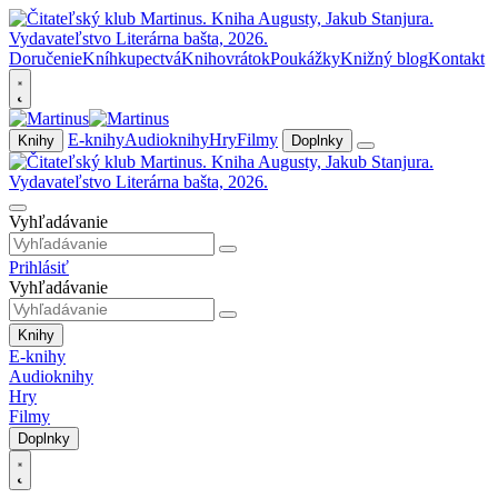
Doručenie
Kníhkupectvá
Knihovrátok
Poukážky
Knižný blog
Kontakt
E-knihy
Audioknihy
Hry
Filmy
Knihy
Doplnky
Vyhľadávanie
Prihlásiť
Vyhľadávanie
Knihy
E-knihy
Audioknihy
Hry
Filmy
Doplnky