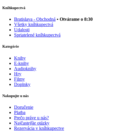
Kníhkupectvá
Bratislava - Obchodná
• Otvárame o 8:30
Všetky kníhkupectvá
Udalosti
Spriatelené kníhkupectvá
Kategórie
Knihy
E-knihy
Audioknihy
Hry
Filmy
Doplnky
Nakupujte u nás
Doručenie
Platba
Prečo práve u nás?
Najčastejšie otázky
Rezervácia v kníhkupectve