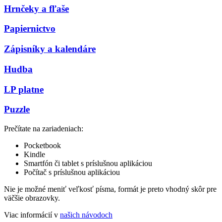
Hrnčeky a fľaše
Papiernictvo
Zápisníky a kalendáre
Hudba
LP platne
Puzzle
Prečítate na zariadeniach:
Pocketbook
Kindle
Smartfón či tablet s príslušnou aplikáciou
Počítač s príslušnou aplikáciou
Nie je možné meniť veľkosť písma, formát je preto vhodný skôr pre
väčšie obrazovky.
Viac informácií v
našich návodoch