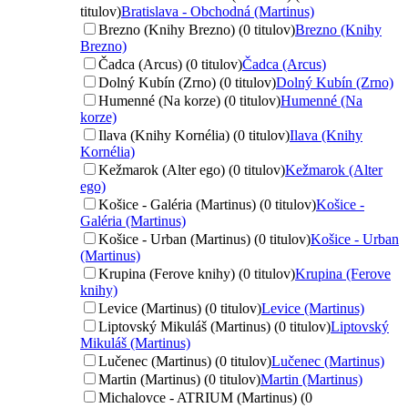
titulov)
Bratislava - Obchodná (Martinus)
Brezno (Knihy Brezno) (0 titulov)
Brezno (Knihy
Brezno)
Čadca (Arcus) (0 titulov)
Čadca (Arcus)
Dolný Kubín (Zrno) (0 titulov)
Dolný Kubín (Zrno)
Humenné (Na korze) (0 titulov)
Humenné (Na
korze)
Ilava (Knihy Kornélia) (0 titulov)
Ilava (Knihy
Kornélia)
Kežmarok (Alter ego) (0 titulov)
Kežmarok (Alter
ego)
Košice - Galéria (Martinus) (0 titulov)
Košice -
Galéria (Martinus)
Košice - Urban (Martinus) (0 titulov)
Košice - Urban
(Martinus)
Krupina (Ferove knihy) (0 titulov)
Krupina (Ferove
knihy)
Levice (Martinus) (0 titulov)
Levice (Martinus)
Liptovský Mikuláš (Martinus) (0 titulov)
Liptovský
Mikuláš (Martinus)
Lučenec (Martinus) (0 titulov)
Lučenec (Martinus)
Martin (Martinus) (0 titulov)
Martin (Martinus)
Michalovce - ATRIUM (Martinus) (0