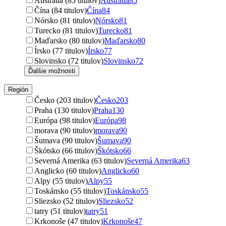
Austrália (85 titulov)
Austrália
85
Čína (84 titulov)
Čína
84
Nórsko (81 titulov)
Nórsko
81
Turecko (81 titulov)
Turecko
81
Maďarsko (80 titulov)
Maďarsko
80
Írsko (77 titulov)
Írsko
77
Slovinsko (72 titulov)
Slovinsko
72
Ďalšie možnosti
Región
Česko (203 titulov)
Česko
203
Praha (130 titulov)
Praha
130
Európa (98 titulov)
Európa
98
morava (90 titulov)
morava
90
Šumava (90 titulov)
Šumava
90
Škótsko (66 titulov)
Škótsko
66
Severná Amerika (63 titulov)
Severná Amerika
63
Anglicko (60 titulov)
Anglicko
60
Alpy (55 titulov)
Alpy
55
Toskánsko (55 titulov)
Toskánsko
55
Sliezsko (52 titulov)
Sliezsko
52
tatry (51 titulov)
tatry
51
Krkonoše (47 titulov)
Krkonoše
47