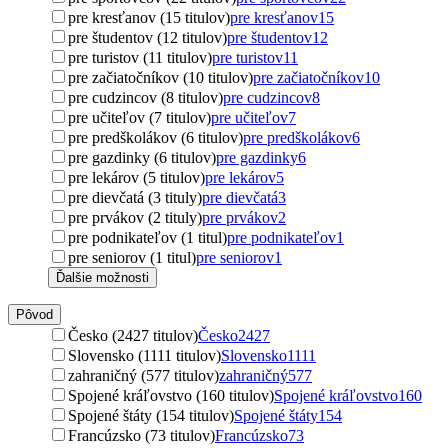
pre kresťanov (15 titulov)
pre kresťanov
15
pre študentov (12 titulov)
pre študentov
12
pre turistov (11 titulov)
pre turistov
11
pre začiatočníkov (10 titulov)
pre začiatočníkov
10
pre cudzincov (8 titulov)
pre cudzincov
8
pre učiteľov (7 titulov)
pre učiteľov
7
pre predškolákov (6 titulov)
pre predškolákov
6
pre gazdinky (6 titulov)
pre gazdinky
6
pre lekárov (5 titulov)
pre lekárov
5
pre dievčatá (3 tituly)
pre dievčatá
3
pre prvákov (2 tituly)
pre prvákov
2
pre podnikateľov (1 titul)
pre podnikateľov
1
pre seniorov (1 titul)
pre seniorov
1
Ďalšie možnosti
Pôvod
Česko (2427 titulov)
Česko
2427
Slovensko (1111 titulov)
Slovensko
1111
zahraničný (577 titulov)
zahraničný
577
Spojené kráľovstvo (160 titulov)
Spojené kráľovstvo
160
Spojené štáty (154 titulov)
Spojené štáty
154
Francúzsko (73 titulov)
Francúzsko
73