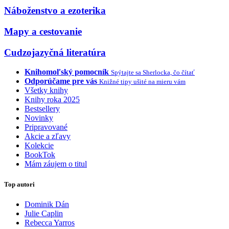
Náboženstvo a ezoterika
Mapy a cestovanie
Cudzojazyčná literatúra
Knihomoľský pomocník
Spýtajte sa Sherlocka, čo čítať
Odporúčame pre vás
Knižné tipy ušité na mieru vám
Všetky knihy
Knihy roka 2025
Bestsellery
Novinky
Pripravované
Akcie a zľavy
Kolekcie
BookTok
Mám záujem o titul
Top autori
Dominik Dán
Julie Caplin
Rebecca Yarros