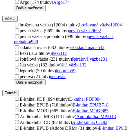
Argo (174 titulov)
Argo
174
Ďalšie možnosti
Väzba
brožovaná väzba (12004 titulov)
brožovaná väzba
12004
pevná väzba (9692 titulov)
pevná väzba
9692
pevná väzba s prebalom (999 titulov)
pevná väzba s
prebalom
999
skladaná mapa (632 titulov)
skladaná mapa
632
flexi (312 titulov)
flexi
312
špirálová väzba (231 titulov)
špirálová väzba
231
šitá väzba (132 titulov)
šitá väzba
132
leporelo (59 titulov)
leporelo
59
penová (2 tituly)
penová
2
Ďalšie možnosti
Formát
E-kniha: PDF (894 titulov)
E-kniha: PDF
894
E-kniha: EPUB (718 titulov)
E-kniha: EPUB
718
E-kniha: MOBI (685 titulov)
E-kniha: MOBI
685
Audiokniha: MP3 (113 titulov)
Audiokniha: MP3
113
Audiokniha: CD (82 titulov)
Audiokniha: CD
82
E-kniha: EPUB (Adobe DRM) (31 titulov)
E-kniha: EPUB