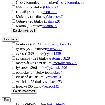
Český Krumlov (22 titulov)
Český Krumlov
22
Miláno (22 titulov)
Miláno
22
Kodaň (21 titulov)
Kodaň
21
Mníchov (21 titulov)
Mníchov
21
Ostrava (20 titulov)
Ostrava
20
Martin (18 titulov)
Martin
18
Ďalšie možnosti
Typ mapy
turistické (6012 titulov)
turistické
6012
gastro (2223 titulov)
gastro
2223
cyklo (1339 titulov)
cyklo
1339
automapy (828 titulov)
automapy
828
motorkárske (239 titulov)
motorkárske
239
lyžiarske (206 titulov)
lyžiarske
206
politické (84 titulov)
politické
84
kreslené (81 titulov)
kreslené
81
vodácke (73 titulov)
vodácke
73
lezecké (35 titulov)
lezecké
35
Ďalšie možnosti
Typ
kniha (26049 titulov)
kniha
26049