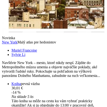
Novinka
New York
Malý atlas pre hedonistov
Muriel Françoise
Sylvie Li
Navštívte New York – mesto, ktoré nikdy nespí. Zájdite do
Metropolitného múzea umenia a objavte najväčšie poklady, aké
vytvorili ľudské ruky. Pokochajte sa pohľadom na výškovú
panorámu Dolného Manhattanu, zabudnite na ruch veľkomesta...
Kniha
pevná väzba
30,01 €
-14 %
Na sklade 5 ks
Táto kniha sa môže na cestu ku vám vybrať prakticky
okamžite! Ak si ju objednáte do 13:00 v pracovný deň,