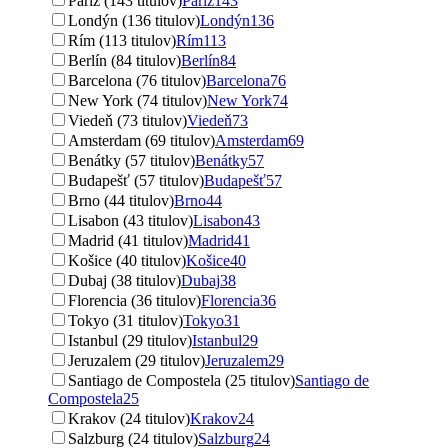
Paríž (143 titulov)
Paríž
143
Londýn (136 titulov)
Londýn
136
Rím (113 titulov)
Rím
113
Berlín (84 titulov)
Berlín
84
Barcelona (76 titulov)
Barcelona
76
New York (74 titulov)
New York
74
Viedeň (73 titulov)
Viedeň
73
Amsterdam (69 titulov)
Amsterdam
69
Benátky (57 titulov)
Benátky
57
Budapešť (57 titulov)
Budapešť
57
Brno (44 titulov)
Brno
44
Lisabon (43 titulov)
Lisabon
43
Madrid (41 titulov)
Madrid
41
Košice (40 titulov)
Košice
40
Dubaj (38 titulov)
Dubaj
38
Florencia (36 titulov)
Florencia
36
Tokyo (31 titulov)
Tokyo
31
Istanbul (29 titulov)
Istanbul
29
Jeruzalem (29 titulov)
Jeruzalem
29
Santiago de Compostela (25 titulov)
Santiago de
Compostela
25
Krakov (24 titulov)
Krakov
24
Salzburg (24 titulov)
Salzburg
24