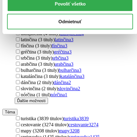
holandčina (13 titulov)
holandčina
13
Povoliť všetko
kórejčina (11 titulov)
kórejčina
11
rumunčina (6 titulov)
rumunčina
6
švédčina (4 tituly)
švédčina
4
Odmietnuť
chorvátčina (4 tituly)
chorvátčina
4
ukrajinčina (4 tituly)
ukrajinčina
4
latinčina (3 tituly)
latinčina
3
fínčina (3 tituly)
fínčina
3
gréčtina (3 tituly)
gréčtina
3
srbčina (3 tituly)
srbčina
3
arabčina (3 tituly)
arabčina
3
bulharčina (3 tituly)
bulharčina
3
katalánčina (3 tituly)
katalánčina
3
dánčina (2 tituly)
dánčina
2
slovinčina (2 tituly)
slovinčina
2
nórčina (1 titul)
nórčina
1
Ďalšie možnosti
Téma
turistika (3839 titulov)
turistika
3839
cestovanie (3274 titulov)
cestovanie
3274
mapy (3208 titulov)
mapy
3208
sprievodca (1425 titulov)
sprievodca
1425