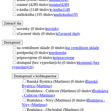
ostatné (4289 titulov)
ostatné
4289
e-kniha (1148 titulov)
e-kniha
1148
audiokniha (195 titulov)
audiokniha
195
Zobraziť iba
novinky (0 titulov)
novinky
zľavnené tituly (0 titulov)
zľavnené tituly
Dostupnosť
na centrálnom sklade (0 titulov)
na centrálnom sklade
predpredaj (0 titulov)
predpredaj
pripravujeme (0 titulov)
pripravujeme
dostupná (bez vypredaných) (0 titulov)
dostupná (bez
vypredaných)
Dostupnosť v kníhkupectve
Banská Bystrica (Martinus) (0 titulov)
Banská
Bystrica (Martinus)
Bratislava - Cubicon (Martinus) (0 titulov)
Bratislava
- Cubicon (Martinus)
Bratislava - Nivy (Martinus) (0 titulov)
Bratislava -
Nivy (Martinus)
Bratislava - Obchodná (Martinus) (0