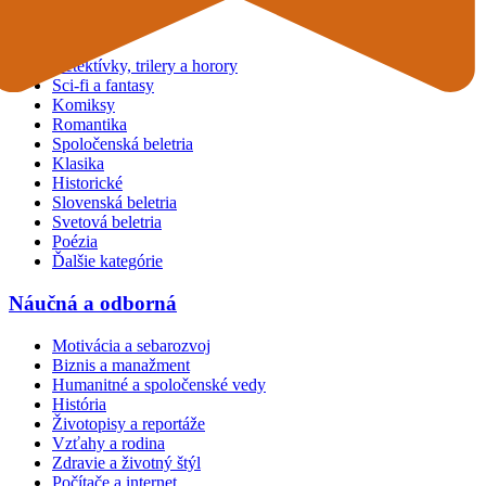
Beletria
Detektívky, trilery a horory
Sci-fi a fantasy
Komiksy
Romantika
Spoločenská beletria
Klasika
Historické
Slovenská beletria
Svetová beletria
Poézia
Ďalšie kategórie
Náučná a odborná
Motivácia a sebarozvoj
Biznis a manažment
Humanitné a spoločenské vedy
História
Životopisy a reportáže
Vzťahy a rodina
Zdravie a životný štýl
Počítače a internet