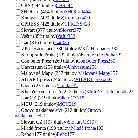
CBS (544 titulov)
CBS
544
SHOCart (464 titulov)
SHOCart
464
Kompass (429 titulov)
Kompass
429
CPRESS (428 titulov)
CPRESS
428
Slovart (377 titulov)
Slovart
377
Vašut (352 titulov)
Vašut
352
Ikar (336 titulov)
Ikar
336
VKÚ Harmanec (336 titulov)
VKÚ Harmanec
336
Kartografie Praha (332 titulov)
Kartografie Praha
332
Computer Press (260 titulov)
Computer Press
260
Universum (258 titulov)
Universum
258
Malované Mapy (257 titulov)
Malované Mapy
257
AB ART press (246 titulov)
AB ART press
246
Grada (235 titulov)
Grada
235
Klub českých turistů (227 titulov)
Klub českých turistů
227
Ikar CZ (219 titulov)
Ikar CZ
219
MCU (219 titulov)
MCU
219
Ottovo nakladatelství (212 titulov)
Ottovo
nakladatelství
212
Slovart CZ (197 titulov)
Slovart CZ
197
Mladá fronta (193 titulov)
Mladá fronta
193
Rebo (177 titulov)
Rebo
177