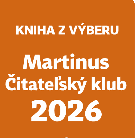
Doručenie
Kníhkupectvá
Knihovrátok
Poukážky
Knižný blog
Kontakt
E-knihy
Audioknihy
Hry
Filmy
Knihy
Doplnky
Vyhľadávanie
Prihlásiť
Vyhľadávanie
Knihy
E-knihy
Audioknihy
Hry
Filmy
Doplnky