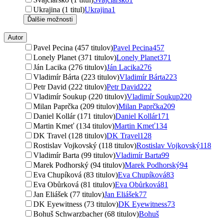
Ukrajina (1 titul)
Ukrajina
1
Ďalšie možnosti
Autor
Pavel Pecina (457 titulov)
Pavel Pecina
457
Lonely Planet (371 titulov)
Lonely Planet
371
Ján Lacika (276 titulov)
Ján Lacika
276
Vladimír Bárta (223 titulov)
Vladimír Bárta
223
Petr David (222 titulov)
Petr David
222
Vladimír Soukup (220 titulov)
Vladimír Soukup
220
Milan Paprčka (209 titulov)
Milan Paprčka
209
Daniel Kollár (171 titulov)
Daniel Kollár
171
Martin Kmeť (134 titulov)
Martin Kmeť
134
DK Travel (128 titulov)
DK Travel
128
Rostislav Vojkovský (118 titulov)
Rostislav Vojkovský
118
Vladimír Barta (99 titulov)
Vladimír Barta
99
Marek Podhorský (94 titulov)
Marek Podhorský
94
Eva Chupíková (83 titulov)
Eva Chupíková
83
Eva Obůrková (81 titulov)
Eva Obůrková
81
Jan Eliášek (77 titulov)
Jan Eliášek
77
DK Eyewitness (73 titulov)
DK Eyewitness
73
Bohuš Schwarzbacher (68 titulov)
Bohuš