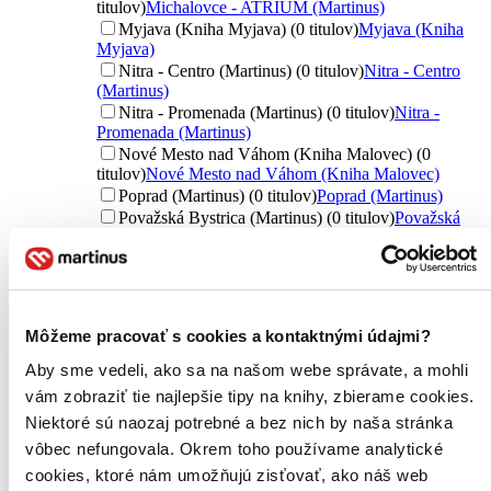
titulov)
Michalovce - ATRIUM (Martinus)
Myjava (Kniha Myjava) (0 titulov)
Myjava (Kniha
Myjava)
Nitra - Centro (Martinus) (0 titulov)
Nitra - Centro
(Martinus)
Nitra - Promenada (Martinus) (0 titulov)
Nitra -
Promenada (Martinus)
Nové Mesto nad Váhom (Kniha Malovec) (0
titulov)
Nové Mesto nad Váhom (Kniha Malovec)
Poprad (Martinus) (0 titulov)
Poprad (Martinus)
Považská Bystrica (Martinus) (0 titulov)
Považská
Bystrica (Martinus)
Prešov (Martinus) (0 titulov)
Prešov (Martinus)
Trebišov (ŠUM) (0 titulov)
Trebišov (ŠUM)
Trenčín (Martinus) (0 titulov)
Trenčín (Martinus)
Trnava (Martinus) (0 titulov)
Trnava (Martinus)
Môžeme pracovať s cookies a kontaktnými údajmi?
Turzovka (Kniha Turzovka) (0 titulov)
Turzovka
(Kniha Turzovka)
Aby sme vedeli, ako sa na našom webe správate, a mohli
Zvolen (Martinus) (0 titulov)
Zvolen (Martinus)
vám zobraziť tie najlepšie tipy na knihy, zbierame cookies.
Žilina (Martinus) (0 titulov)
Žilina (Martinus)
Niektoré sú naozaj potrebné a bez nich by naša stránka
Ďalšie možnosti
vôbec nefungovala. Okrem toho používame analytické
Nové / čítané
cookies, ktoré nám umožňujú zisťovať, ako náš web