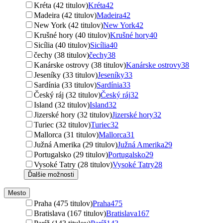
Kréta (42 titulov)
Kréta
42
Madeira (42 titulov)
Madeira
42
New York (42 titulov)
New York
42
Krušné hory (40 titulov)
Krušné hory
40
Sicília (40 titulov)
Sicília
40
čechy (38 titulov)
čechy
38
Kanárske ostrovy (38 titulov)
Kanárske ostrovy
38
Jeseníky (33 titulov)
Jeseníky
33
Sardínia (33 titulov)
Sardínia
33
Český ráj (32 titulov)
Český ráj
32
Island (32 titulov)
Island
32
Jizerské hory (32 titulov)
Jizerské hory
32
Turiec (32 titulov)
Turiec
32
Mallorca (31 titulov)
Mallorca
31
Južná Amerika (29 titulov)
Južná Amerika
29
Portugalsko (29 titulov)
Portugalsko
29
Vysoké Tatry (28 titulov)
Vysoké Tatry
28
Ďalšie možnosti
Mesto
Praha (475 titulov)
Praha
475
Bratislava (167 titulov)
Bratislava
167