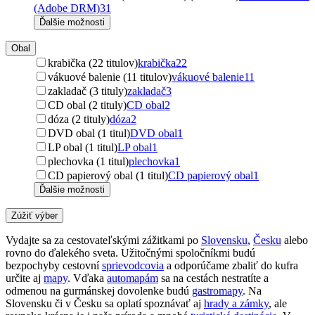
(Adobe DRM)
31
Ďalšie možnosti
Obal
krabička (22 titulov)
krabička
22
vákuové balenie (11 titulov)
vákuové balenie
11
zakladač (3 tituly)
zakladač
3
CD obal (2 tituly)
CD obal
2
dóza (2 tituly)
dóza
2
DVD obal (1 titul)
DVD obal
1
LP obal (1 titul)
LP obal
1
plechovka (1 titul)
plechovka
1
CD papierový obal (1 titul)
CD papierový obal
1
Ďalšie možnosti
Zúžiť výber
Vydajte sa za cestovateľskými zážitkami po
Slovensku
,
Česku
alebo
rovno do ďalekého sveta. Užitočnými spoločníkmi budú
bezpochyby cestovní
sprievodcovia
a odporúčame zbaliť do kufra
určite aj
mapy
. Vďaka
automapám
sa na cestách nestratíte a
odmenou na gurmánskej dovolenke budú
gastromapy
. Na
Slovensku či v Česku sa oplatí spoznávať aj
hrady a zámky
, ale