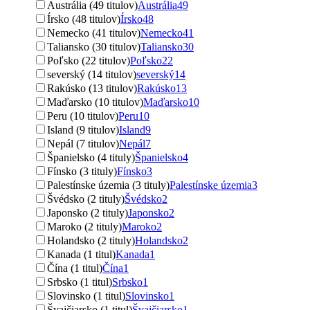
Austrália (49 titulov)
Austrália
49
Írsko (48 titulov)
Írsko
48
Nemecko (41 titulov)
Nemecko
41
Taliansko (30 titulov)
Taliansko
30
Poľsko (22 titulov)
Poľsko
22
severský (14 titulov)
severský
14
Rakúsko (13 titulov)
Rakúsko
13
Maďarsko (10 titulov)
Maďarsko
10
Peru (10 titulov)
Peru
10
Island (9 titulov)
Island
9
Nepál (7 titulov)
Nepál
7
Španielsko (4 tituly)
Španielsko
4
Fínsko (3 tituly)
Fínsko
3
Palestínske územia (3 tituly)
Palestínske územia
3
Švédsko (2 tituly)
Švédsko
2
Japonsko (2 tituly)
Japonsko
2
Maroko (2 tituly)
Maroko
2
Holandsko (2 tituly)
Holandsko
2
Kanada (1 titul)
Kanada
1
Čína (1 titul)
Čína
1
Srbsko (1 titul)
Srbsko
1
Slovinsko (1 titul)
Slovinsko
1
Švajčiarsko (1 titul)
Švajčiarsko
1