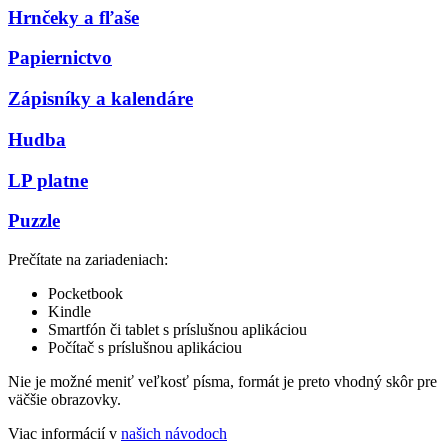
Hrnčeky a fľaše
Papiernictvo
Zápisníky a kalendáre
Hudba
LP platne
Puzzle
Prečítate na zariadeniach:
Pocketbook
Kindle
Smartfón či tablet s príslušnou aplikáciou
Počítač s príslušnou aplikáciou
Nie je možné meniť veľkosť písma, formát je preto vhodný skôr pre
väčšie obrazovky.
Viac informácií v
našich návodoch