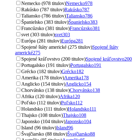
Nemecko (978 titulov)
Nemecko
978
Rakúsko (787 titulov)
Rakúsko
787
Taliansko (786 titulov)
Taliansko
786
Španielsko (383 titulov)
Španielsko
383
Francúzsko (381 titulov)
Francúzsko
381
svet (303 titulov)
svet
303
Európa (281 titulov)
Európa
281
Spojené štáty americké (275 titulov)
Spojené štáty
americké
275
Spojené kráľovstvo (200 titulov)
Spojené kráľovstvo
200
Portugalsko (191 titulov)
Portugalsko
191
Grécko (182 titulov)
Grécko
182
Amerika (178 titulov)
Amerika
178
Anglicko (154 titulov)
Anglicko
154
Chorvátsko (138 titulov)
Chorvátsko
138
Afrika (120 titulov)
Afrika
120
Poľsko (112 titulov)
Poľsko
112
Holandsko (111 titulov)
Holandsko
111
Thajsko (108 titulov)
Thajsko
108
Japonsko (104 titulov)
Japonsko
104
Island (96 titulov)
Island
96
Švajčiarsko (88 titulov)
Švajčiarsko
88