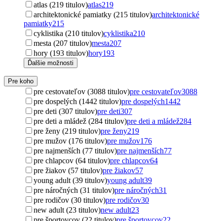
atlas (219 titulov)
atlas
219
architektonické pamiatky (215 titulov)
architektonické
pamiatky
215
cyklistika (210 titulov)
cyklistika
210
mesta (207 titulov)
mesta
207
hory (193 titulov)
hory
193
Ďalšie možnosti
Pre koho
pre cestovateľov (3088 titulov)
pre cestovateľov
3088
pre dospelých (1442 titulov)
pre dospelých
1442
pre deti (307 titulov)
pre deti
307
pre deti a mládež (284 titulov)
pre deti a mládež
284
pre ženy (219 titulov)
pre ženy
219
pre mužov (176 titulov)
pre mužov
176
pre najmenších (77 titulov)
pre najmenších
77
pre chlapcov (64 titulov)
pre chlapcov
64
pre žiakov (57 titulov)
pre žiakov
57
young adult (39 titulov)
young adult
39
pre náročných (31 titulov)
pre náročných
31
pre rodičov (30 titulov)
pre rodičov
30
new adult (23 titulov)
new adult
23
pre športovcov (22 titulov)
pre športovcov
22