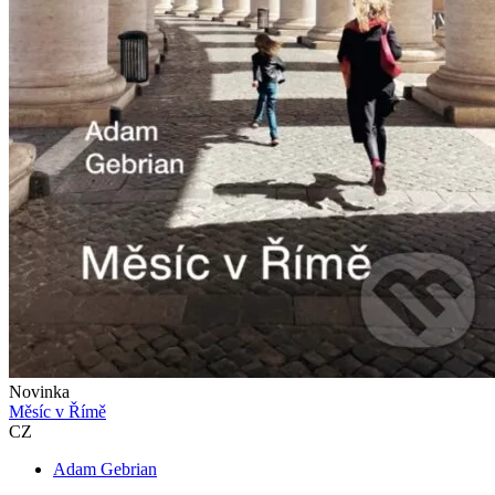
Novinka
Měsíc v Římě
CZ
Adam Gebrian