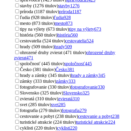
stavby (1276 titulov)
stavby
1276
príroda (1187 titulov)
príroda
1187
ľudia (928 titulov)
ľudia
928
mesto (873 titulov)
mesto
873
tipy na výlety (673 titulov)
tipy na výlety
673
história (560 titulov)
história
560
cestovatelia (524 titulov)
cestovatelia
524
hrady (509 titulov)
hrady
509
ohrozené druhy zvierat (471 titulov)
ohrozené druhy
zvierat
471
spoločnosť (445 titulov)
spoločnosť
445
Česko (381 titulov)
Česko
381
hrady a zámky (345 titulov)
hrady a zámky
345
zámky (333 titulov)
zámky
333
fotografovanie (330 titulov)
fotografovanie
330
Slovensko (325 titulov)
Slovensko
325
zvieratá (310 titulov)
zvieratá
310
svet (285 titulov)
svet
285
fotografia (279 titulov)
fotografia
279
cestovanie a pobyt (238 titulov)
cestovanie a pobyt
238
turistické atrakcie (224 titulov)
turistické atrakcie
224
cyklisti (220 titulov)
cyklisti
220