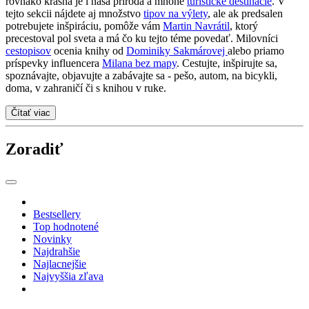
rovnako krásna je i naša príroda a mnohé
turistické destinácie
. V
tejto sekcii nájdete aj množstvo
tipov na výlety
, ale ak predsalen
potrebujete inšpiráciu, pomôže vám
Martin Navrátil
, ktorý
precestoval pol sveta a má čo ku tejto téme povedať. Milovníci
cestopisov
ocenia knihy od
Dominiky Sakmárovej
alebo priamo
príspevky influencera
Milana bez mapy
. Cestujte, inšpirujte sa,
spoznávajte, objavujte a zabávajte sa - pešo, autom, na bicykli,
doma, v zahraničí či s knihou v ruke.
Čítať viac
Zoradiť
Bestsellery
Top hodnotené
Novinky
Najdrahšie
Najlacnejšie
Najvyššia zľava