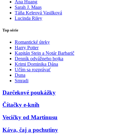
Ana Huang
Sarah J. Maas
Táňa Keleová Vasilková
Lucinda Riley
Top série
Romantické úteky
Harry Potter
Kapitán Stein a Notár Barbarič
Denník odvážneho bojka
Krimi Dominika Dána
Učím sa rozprávať
Duna
Smradi
Darčekové poukážky
Čítačky e-kníh
Vecičky od Martinusu
Káva, čaj a pochutiny