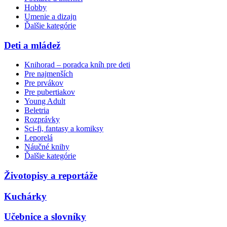
Hobby
Umenie a dizajn
Ďalšie kategórie
Deti a mládež
Knihorad – poradca kníh pre deti
Pre najmenších
Pre prvákov
Pre pubertiakov
Young Adult
Beletria
Rozprávky
Sci-fi, fantasy a komiksy
Leporelá
Náučné knihy
Ďalšie kategórie
Životopisy a reportáže
Kuchárky
Učebnice a slovníky