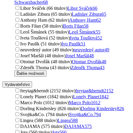
Schwarzbacher
68
Libor Sváček (66 titulov)
Libor Sváček
66
Ladislav Zibura (65 titulov)
Ladislav Zibura
65
Anthony Ham (62 titulov)
Anthony Ham
62
Boris Filan (58 titulov)
Boris Filan
58
Leoš Šimánek (55 titulov)
Leoš Šimánek
55
Iveta Toušlová (52 titulov)
Iveta Toušlová
52
Ivo Paulík (51 titulov)
Ivo Paulík
51
neuvedený autor (49 titulov)
neuvedený autor
49
Josef Maršál (48 titulov)
Josef Maršál
48
Otomar Dvořák (48 titulov)
Otomar Dvořák
48
Zdeněk Thoma (43 titulov)
Zdeněk Thoma
43
Ďalšie možnosti
Vydavateľstvo
freytag&berndt (2152 titulov)
freytag&berndt
2152
Lonely Planet (1842 titulov)
Lonely Planet
1842
Marco Polo (1012 titulov)
Marco Polo
1012
Dorling Kindersley (826 titulov)
Dorling Kindersley
826
Svojtka&Co. (794 titulov)
Svojtka&Co.
794
Lingea (588 titulov)
Lingea
588
DAJAMA (575 titulov)
DAJAMA
575
Jota (560 titulov)
Jota
560