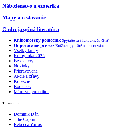
Náboženstvo a ezoterika
Mapy a cestovanie
Cudzojazyčná literatúra
Knihomoľský pomocník
Spýtajte sa Sherlocka, čo čítať
Odporúčame pre vás
Knižné tipy ušité na mieru vám
Všetky knihy
Knihy roka 2025
Bestsellery
Novinky
Pripravované
Akcie a zľavy
Kolekcie
BookTok
Mám záujem o titul
Top autori
Dominik Dán
Julie Caplin
Rebecca Yarros