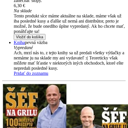
zanechať stopy.
6,30 €
Na sklade
Tento produkt síce máme aktuálne na sklade, máme však už
iba posledné kusy a ďalšie už nemá ani distribútor, preto je
možné, že bude onedlho úplne vypredaný. Ak ho chcete mať,
ponáhľajte sa!
Vložiť do košíka
Kniha
pevná väzba
Vypredané
Ach, mrzí nás to, z tejto knihy sa už predali všetky výtlačky a
nemáme ju na sklade my ani vydavateľ :( Teoreticky však
môžete mať šťastie v niektorých iných obchodoch, ktoré ešte
nepredali posledné kusy.
Pridať do zoznamu