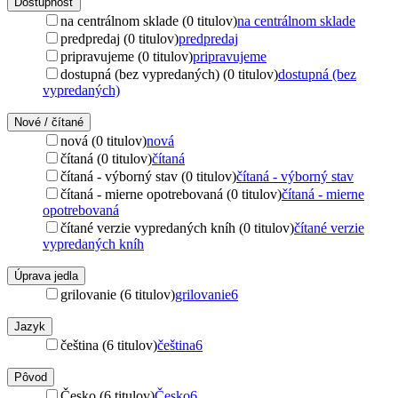
Dostupnosť
na centrálnom sklade (0 titulov)
na centrálnom sklade
predpredaj (0 titulov)
predpredaj
pripravujeme (0 titulov)
pripravujeme
dostupná (bez vypredaných) (0 titulov)
dostupná (bez
vypredaných)
Nové / čítané
nová (0 titulov)
nová
čítaná (0 titulov)
čítaná
čítaná - výborný stav (0 titulov)
čítaná - výborný stav
čítaná - mierne opotrebovaná (0 titulov)
čítaná - mierne
opotrebovaná
čítané verzie vypredaných kníh (0 titulov)
čítané verzie
vypredaných kníh
Úprava jedla
grilovanie (6 titulov)
grilovanie
6
Jazyk
čeština (6 titulov)
čeština
6
Pôvod
Česko (6 titulov)
Česko
6