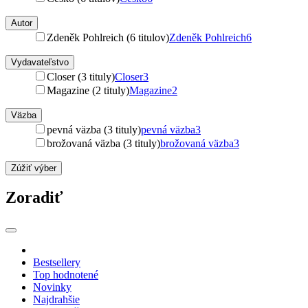
Autor
Zdeněk Pohlreich (6 titulov)
Zdeněk Pohlreich
6
Vydavateľstvo
Closer (3 tituly)
Closer
3
Magazine (2 tituly)
Magazine
2
Väzba
pevná väzba (3 tituly)
pevná väzba
3
brožovaná väzba (3 tituly)
brožovaná väzba
3
Zúžiť výber
Zoradiť
Bestsellery
Top hodnotené
Novinky
Najdrahšie