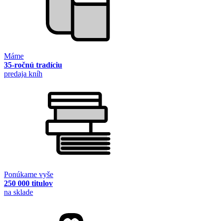
Máme
35-ročnú tradíciu
predaja kníh
Ponúkame vyše
250 000 titulov
na sklade