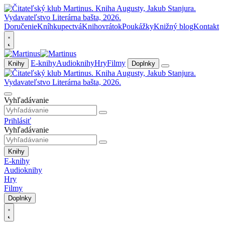
Doručenie
Kníhkupectvá
Knihovrátok
Poukážky
Knižný blog
Kontakt
E-knihy
Audioknihy
Hry
Filmy
Knihy
Doplnky
Vyhľadávanie
Prihlásiť
Vyhľadávanie
Knihy
E-knihy
Audioknihy
Hry
Filmy
Doplnky