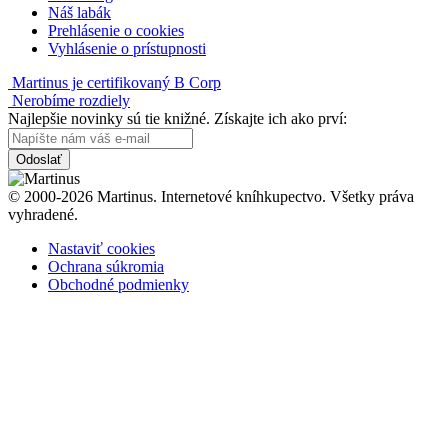
Náš labák
Prehlásenie o cookies
Vyhlásenie o prístupnosti
Martinus je certifikovaný B Corp
Nerobíme rozdiely
Najlepšie novinky sú tie knižné. Získajte ich ako prví:
Odoslať
© 2000-2026 Martinus. Internetové kníhkupectvo. Všetky práva
vyhradené.
Nastaviť cookies
Ochrana súkromia
Obchodné podmienky