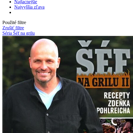
Najlacnejšie
Najvyššia zľava
Použité filtre
Zrušiť filtre
Séria Šéf na grilu