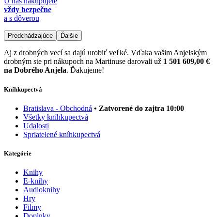
U nás nakupujete
vždy bezpečne
a s dôverou
Predchádzajúce
Ďalšie
Aj z drobných vecí sa dajú urobiť veľké. Vďaka vašim Anjelským
drobným ste pri nákupoch na Martinuse darovali už
1 501 609,00 €
na Dobrého Anjela
. Ďakujeme!
Kníhkupectvá
Bratislava - Obchodná
• Zatvorené do zajtra 10:00
Všetky kníhkupectvá
Udalosti
Spriatelené kníhkupectvá
Kategórie
Knihy
E-knihy
Audioknihy
Hry
Filmy
Doplnky