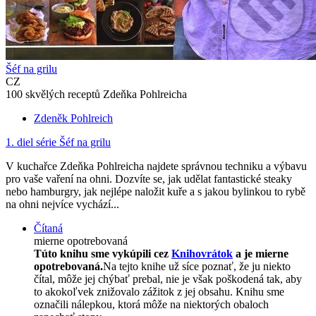
Šéf na grilu
CZ
100 skvělých receptů Zdeňka Pohlreicha
Zdeněk Pohlreich
1. diel série
Šéf na grilu
V kuchařce Zdeňka Pohlreicha najdete správnou techniku a výbavu
pro vaše vaření na ohni. Dozvíte se, jak udělat fantastické steaky
nebo hamburgry, jak nejlépe naložit kuře a s jakou bylinkou to rybě
na ohni nejvíce vychází...
Čítaná
mierne opotrebovaná
Túto knihu sme vykúpili cez
Knihovrátok
a je mierne
opotrebovaná.
Na tejto knihe už síce poznať, že ju niekto
čítal, môže jej chýbať prebal, nie je však poškodená tak, aby
to akokoľvek znižovalo zážitok z jej obsahu. Knihu sme
označili nálepkou, ktorá môže na niektorých obaloch