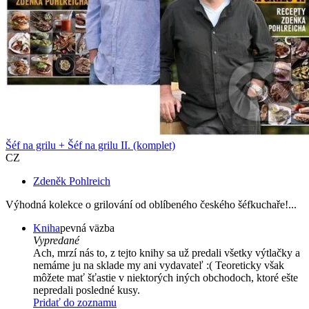
Šéf na grilu + Šéf na grilu II. (komplet)
CZ
Zdeněk Pohlreich
Výhodná kolekce o grilování od oblíbeného českého šéfkuchaře!...
Kniha
pevná väzba
Vypredané
Ach, mrzí nás to, z tejto knihy sa už predali všetky výtlačky a
nemáme ju na sklade my ani vydavateľ :( Teoreticky však
môžete mať šťastie v niektorých iných obchodoch, ktoré ešte
nepredali posledné kusy.
Pridať do zoznamu