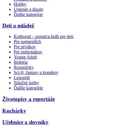
Hobby
Umenie a dizajn
Ďalšie kategórie
Deti a mládež
Knihorad – poradca kníh pre deti
Pre najmenších
Pre prvákov
Pre pubertiakov
Young Adult
Beletria
Rozprávky
Sci-fi, fantasy a komiksy
Leporelá
Náučné knihy
Ďalšie kategórie
Životopisy a reportáže
Kuchárky
Učebnice a slovníky