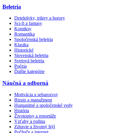
Beletria
Detektívky, trilery a horory
Sci-fi a fantasy
Komiksy
Romantika
Spoločenská beletria
Klasika
Historické
Slovenská beletria
Svetová beletria
Poézia
Ďalšie kategórie
Náučná a odborná
Motivácia a sebarozvoj
Biznis a manažment
Humanitné a spoločenské vedy
História
Životopisy a reportáže
Vzťahy a rodina
Zdravie a životný štýl
Počítače a internet