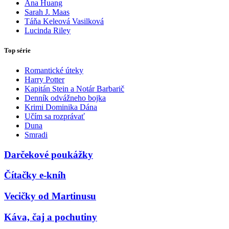
Ana Huang
Sarah J. Maas
Táňa Keleová Vasilková
Lucinda Riley
Top série
Romantické úteky
Harry Potter
Kapitán Stein a Notár Barbarič
Denník odvážneho bojka
Krimi Dominika Dána
Učím sa rozprávať
Duna
Smradi
Darčekové poukážky
Čítačky e-kníh
Vecičky od Martinusu
Káva, čaj a pochutiny