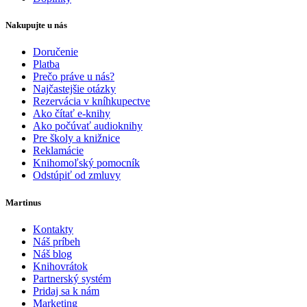
Nakupujte u nás
Doručenie
Platba
Prečo práve u nás?
Najčastejšie otázky
Rezervácia v kníhkupectve
Ako čítať e-knihy
Ako počúvať audioknihy
Pre školy a knižnice
Reklamácie
Knihomoľský pomocník
Odstúpiť od zmluvy
Martinus
Kontakty
Náš príbeh
Náš blog
Knihovrátok
Partnerský systém
Pridaj sa k nám
Marketing