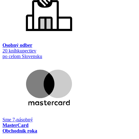
Osobný odber
20 kníhkupectiev
po celom Slovensku
Sme 7-násobný
MasterCard
Obchodník roka