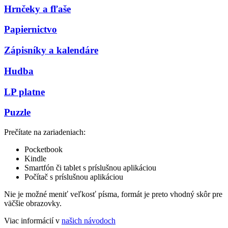
Hrnčeky a fľaše
Papiernictvo
Zápisníky a kalendáre
Hudba
LP platne
Puzzle
Prečítate na zariadeniach:
Pocketbook
Kindle
Smartfón či tablet s príslušnou aplikáciou
Počítač s príslušnou aplikáciou
Nie je možné meniť veľkosť písma, formát je preto vhodný skôr pre
väčšie obrazovky.
Viac informácií v
našich návodoch