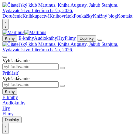
Doručenie
Kníhkupectvá
Knihovrátok
Poukážky
Knižný blog
Kontakt
E-knihy
Audioknihy
Hry
Filmy
Knihy
Doplnky
Vyhľadávanie
Prihlásiť
Vyhľadávanie
Knihy
E-knihy
Audioknihy
Hry
Filmy
Doplnky