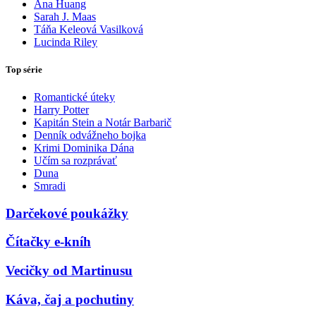
Ana Huang
Sarah J. Maas
Táňa Keleová Vasilková
Lucinda Riley
Top série
Romantické úteky
Harry Potter
Kapitán Stein a Notár Barbarič
Denník odvážneho bojka
Krimi Dominika Dána
Učím sa rozprávať
Duna
Smradi
Darčekové poukážky
Čítačky e-kníh
Vecičky od Martinusu
Káva, čaj a pochutiny