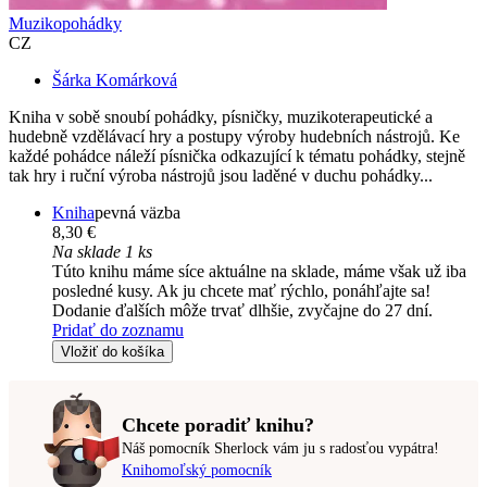
Muzikopohádky
CZ
Šárka Komárková
Kniha v sobě snoubí pohádky, písničky, muzikoterapeutické a
hudebně vzdělávací hry a postupy výroby hudebních nástrojů. Ke
každé pohádce náleží písnička odkazující k tématu pohádky, stejně
tak hry i ruční výroba nástrojů jsou laděné v duchu pohádky...
Kniha
pevná väzba
8,30 €
Na sklade 1 ks
Túto knihu máme síce aktuálne na sklade, máme však už iba
posledné kusy. Ak ju chcete mať rýchlo, ponáhľajte sa!
Dodanie ďalších môže trvať dlhšie, zvyčajne do 27 dní.
Pridať do zoznamu
Vložiť do košíka
Chcete poradiť knihu?
Náš pomocník Sherlock vám ju s radosťou vypátra!
Knihomoľský pomocník