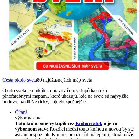
Cesta okolo sveta
80 najúžasnejších máp sveta
Okolo sveta je unikátna obrazová encyklopédia so 75
plnofarebnými mapami, ktoré ukazujú, kde na svete sú najvyššie
budovy, najdlhšie rieky, najnebezpečnejšie...
Čítaná
výborný stav
Túto knihu sme vykúpili cez
Knihovrátok
a je vo
výbornom stave.
Rozdiel medzi touto knihou a novou by ste
asi ani nespoznali. Knihu sme označili nálepkou, ktorá môže