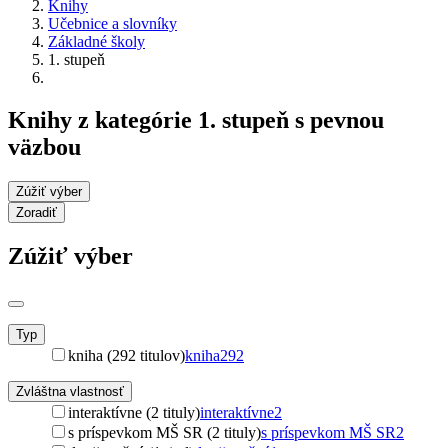
Knihy
Učebnice a slovníky
Základné školy
1. stupeň
Knihy z kategórie 1. stupeň s pevnou
väzbou
Zúžiť výber
Zoradiť
Zúžiť výber
Typ
kniha (292 titulov)
kniha
292
Zvláštna vlastnosť
interaktívne (2 tituly)
interaktívne
2
s príspevkom MŠ SR (2 tituly)
s príspevkom MŠ SR
2