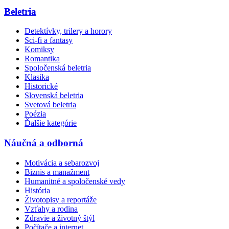
Beletria
Detektívky, trilery a horory
Sci-fi a fantasy
Komiksy
Romantika
Spoločenská beletria
Klasika
Historické
Slovenská beletria
Svetová beletria
Poézia
Ďalšie kategórie
Náučná a odborná
Motivácia a sebarozvoj
Biznis a manažment
Humanitné a spoločenské vedy
História
Životopisy a reportáže
Vzťahy a rodina
Zdravie a životný štýl
Počítače a internet