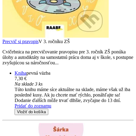
Precvič si pravopis
V 3. ročníku ZŠ
Cvičebnica na precvičovanie pravopisu pre 3. ročník ZŠ ponúka
úlohy a autodiktáty na samostatnú prácu doma aj v škole, s postupne
zvyšujúcou sa náročnosťou...
Kniha
pevná väzba
7,30 €
Na sklade 3 ks
Túto knihu máme síce aktuálne na sklade, máme však už iba
posledné kusy. Ak ju chcete mať rýchlo, ponáhľajte sa!
Dodanie ďalších môže trvať dlhšie, zvyčajne do 13 dní.
Pridať do zoznamu
Vložiť do košíka