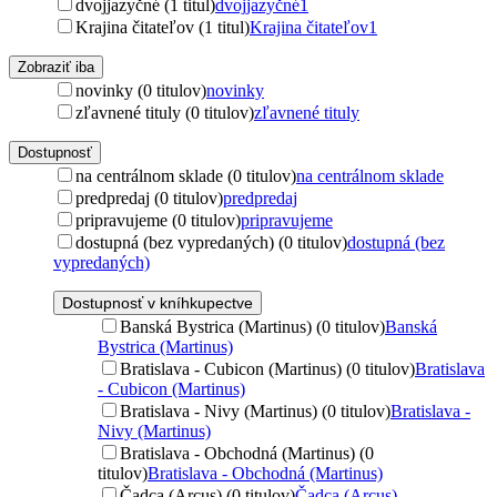
dvojjazyčné (1 titul)
dvojjazyčné
1
Krajina čitateľov (1 titul)
Krajina čitateľov
1
Zobraziť iba
novinky (0 titulov)
novinky
zľavnené tituly (0 titulov)
zľavnené tituly
Dostupnosť
na centrálnom sklade (0 titulov)
na centrálnom sklade
predpredaj (0 titulov)
predpredaj
pripravujeme (0 titulov)
pripravujeme
dostupná (bez vypredaných) (0 titulov)
dostupná (bez
vypredaných)
Dostupnosť v kníhkupectve
Banská Bystrica (Martinus) (0 titulov)
Banská
Bystrica (Martinus)
Bratislava - Cubicon (Martinus) (0 titulov)
Bratislava
- Cubicon (Martinus)
Bratislava - Nivy (Martinus) (0 titulov)
Bratislava -
Nivy (Martinus)
Bratislava - Obchodná (Martinus) (0
titulov)
Bratislava - Obchodná (Martinus)
Čadca (Arcus) (0 titulov)
Čadca (Arcus)