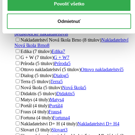
Povoliť všetko
NNS (11 titulov)
NNS
11
Albatros CZ (11 titulov)
Albatros CZ
11
Albatros SK (9 titulov)
Albatros SK
9
Odmietnuť
Prodos (9 titulov)
Prodos
9
SPN - pedagogické nakladatelství (8 titulov)
SPN -
pedagogické nakladatelství
8
Nakladatelství Nová škola Brno (8 titulov)
Nakladatelství
Nová škola Brno
8
Edika (7 titulov)
Edika
7
G + W (7 titulov)
G + W
7
Príroda (5 titulov)
Príroda
5
Ottovo nakladatelství (5 titulov)
Ottovo nakladatelství
5
Dialog (5 titulov)
Dialog
5
Terra (5 titulov)
Terra
5
Nová škola (5 titulov)
Nová škola
5
Didaktis (5 titulov)
Didaktis
5
Matys (4 tituly)
Matys
4
Portál (4 tituly)
Portál
4
Fraus (4 tituly)
Fraus
4
Fortuna (4 tituly)
Fortuna
4
Nakladatelstvi D+ H (4 tituly)
Nakladatelstvi D+ H
4
Slovart (3 tituly)
Slovart
3