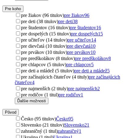
Pre koho
pre žiakov (96 titulov)
pre žiakov
96
pre deti (38 titulov)
pre deti
38
pre študentov (16 titulov)
pre študentov
16
pre dospelých (15 titulov)
pre dospelých
15
pre učiteľov (14 titulov)
pre učiteľov
14
pre dievčatá (10 titulov)
pre dievčatá
10
pre prvákov (10 titulov)
pre prvákov
10
pre predškolákov (8 titulov)
pre predškolákov
8
pre chlapcov (5 titulov)
pre chlapcov
5
pre deti a mládež (5 titulov)
pre deti a mládež
5
pre začínajúcich čitateľov (4 tituly)
pre začínajúcich
čitateľov
4
pre najmenších (2 tituly)
pre najmenších
2
pre rodičov (1 titul)
pre rodičov
1
Ďalšie možnosti
Pôvod
Česko (95 titulov)
Česko
95
Slovensko (21 titulov)
Slovensko
21
zahraničný (1 titul)
zahraničný
1
Ukrajina (1 titul)
Ukrajina
1