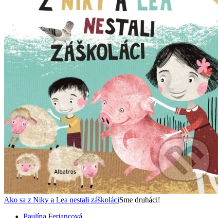
Ako sa z Niky a Lea nestali záškoláci
Sme druháci!
Paulína Feriancová