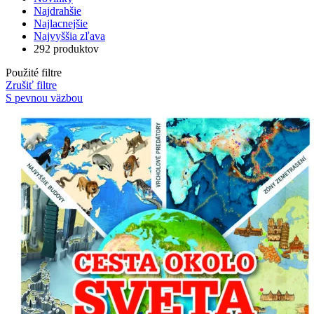
Najdrahšie
Najlacnejšie
Najvyššia zľava
292 produktov
Použité filtre
Zrušiť filtre
S pevnou väzbou