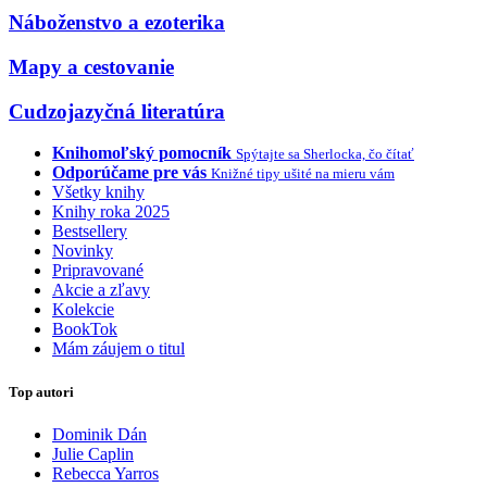
Náboženstvo a ezoterika
Mapy a cestovanie
Cudzojazyčná literatúra
Knihomoľský pomocník
Spýtajte sa Sherlocka, čo čítať
Odporúčame pre vás
Knižné tipy ušité na mieru vám
Všetky knihy
Knihy roka 2025
Bestsellery
Novinky
Pripravované
Akcie a zľavy
Kolekcie
BookTok
Mám záujem o titul
Top autori
Dominik Dán
Julie Caplin
Rebecca Yarros