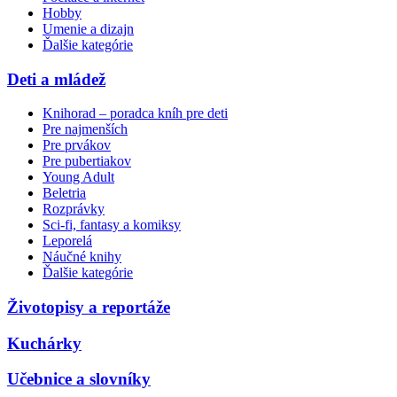
Hobby
Umenie a dizajn
Ďalšie kategórie
Deti a mládež
Knihorad – poradca kníh pre deti
Pre najmenších
Pre prvákov
Pre pubertiakov
Young Adult
Beletria
Rozprávky
Sci-fi, fantasy a komiksy
Leporelá
Náučné knihy
Ďalšie kategórie
Životopisy a reportáže
Kuchárky
Učebnice a slovníky