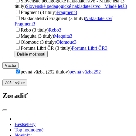
Slovenské pedagogické nakladateľstvo - Mladé letá (3
tituly)
Slovenské pedagogické nakladateľstvo - Mladé letá
3
Fragment (3 tituly)
Fragment
3
Nakladatelství Fragment (3 tituly)
Nakladatelství
Fragment
3
Rebo (3 tituly)
Rebo
3
Maquita (3 tituly)
Maquita
3
Olomouc (3 tituly)
Olomouc
3
Fortuna Libri ČR (3 tituly)
Fortuna Libri ČR
3
Ďalšie možnosti
Väzba
pevná väzba (292 titulov)
pevná väzba
292
Zúžiť výber
Zoradiť
Bestsellery
Top hodnotené
Novinky