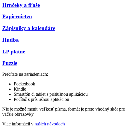
Hrnčeky a fľaše
Papiernictvo
Zápisníky a kalendáre
Hudba
LP platne
Puzzle
Prečítate na zariadeniach:
Pocketbook
Kindle
Smartfón či tablet s príslušnou aplikáciou
Počítač s príslušnou aplikáciou
Nie je možné meniť veľkosť písma, formát je preto vhodný skôr pre
väčšie obrazovky.
Viac informácií v
našich návodoch