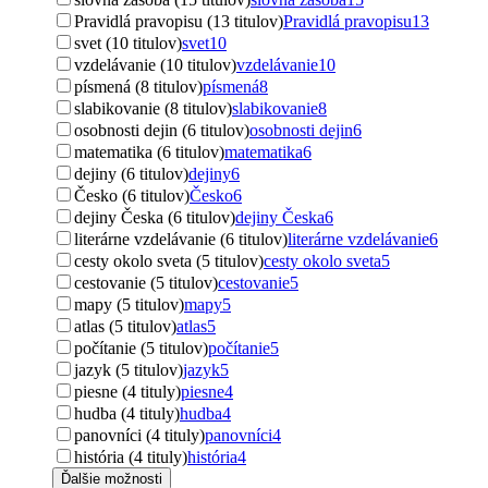
Pravidlá pravopisu (13 titulov)
Pravidlá pravopisu
13
svet (10 titulov)
svet
10
vzdelávanie (10 titulov)
vzdelávanie
10
písmená (8 titulov)
písmená
8
slabikovanie (8 titulov)
slabikovanie
8
osobnosti dejin (6 titulov)
osobnosti dejin
6
matematika (6 titulov)
matematika
6
dejiny (6 titulov)
dejiny
6
Česko (6 titulov)
Česko
6
dejiny Česka (6 titulov)
dejiny Česka
6
literárne vzdelávanie (6 titulov)
literárne vzdelávanie
6
cesty okolo sveta (5 titulov)
cesty okolo sveta
5
cestovanie (5 titulov)
cestovanie
5
mapy (5 titulov)
mapy
5
atlas (5 titulov)
atlas
5
počítanie (5 titulov)
počítanie
5
jazyk (5 titulov)
jazyk
5
piesne (4 tituly)
piesne
4
hudba (4 tituly)
hudba
4
panovníci (4 tituly)
panovníci
4
história (4 tituly)
história
4
Ďalšie možnosti