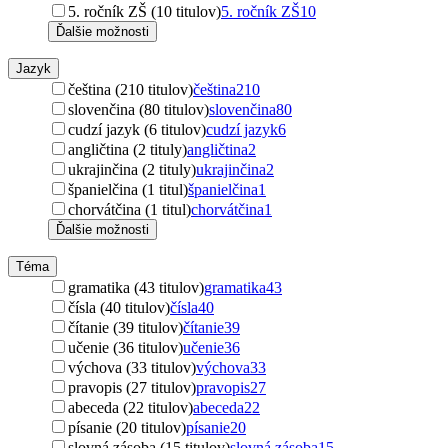
5. ročník ZŠ (10 titulov)
5. ročník ZŠ
10
Ďalšie možnosti
Jazyk
čeština (210 titulov)
čeština
210
slovenčina (80 titulov)
slovenčina
80
cudzí jazyk (6 titulov)
cudzí jazyk
6
angličtina (2 tituly)
angličtina
2
ukrajinčina (2 tituly)
ukrajinčina
2
španielčina (1 titul)
španielčina
1
chorvátčina (1 titul)
chorvátčina
1
Ďalšie možnosti
Téma
gramatika (43 titulov)
gramatika
43
čísla (40 titulov)
čísla
40
čítanie (39 titulov)
čítanie
39
učenie (36 titulov)
učenie
36
výchova (33 titulov)
výchova
33
pravopis (27 titulov)
pravopis
27
abeceda (22 titulov)
abeceda
22
písanie (20 titulov)
písanie
20
slovná zásoba (15 titulov)
slovná zásoba
15