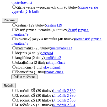
opotrebovaná
čítané verzie vypredaných kníh (0 titulov)
čítané verzie
vypredaných kníh
Predmet
čeština (129 titulov)
čeština
129
český jazyk a literatúra (49 titulov)
český jazyk a
literatúra
49
slovenský jazyk a literatúra (48 titulov)
slovenský jazyk a
literatúra
48
matematika (23 titulov)
matematika
23
dejepis (4 tituly)
dejepis
4
angličtina (2 tituly)
angličtina
2
ukrajinčina (2 tituly)
ukrajinčina
2
slovinčina (1 titul)
slovinčina
1
španielčina (1 titul)
španielčina
1
Ďalšie možnosti
Ročník
1. ročník ZŠ (39 titulov)
1. ročník ZŠ
39
2. ročník ZŠ (30 titulov)
2. ročník ZŠ
30
3. ročník ZŠ (30 titulov)
3. ročník ZŠ
30
4. ročník ZŠ (31 titulov)
4. ročník ZŠ
31