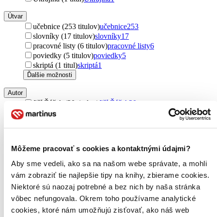
Útvar
učebnice (253 titulov)
učebnice
253
slovníky (17 titulov)
slovníky
17
pracovné listy (6 titulov)
pracovné listy
6
poviedky (5 titulov)
poviedky
5
skriptá (1 titul)
skriptá
1
Ďalšie možnosti
Autor
Jiří Žáček (20 titulov)
Jiří Žáček
20
Paulína Feriancová (9 titulov)
Paulína Feriancová
9
Ondřej Sekora (6 titulov)
Ondřej Sekora
6
Radek Malý (6 titulov)
Radek Malý
6
Věra Hartmannová (5 titulov)
Věra Hartmannová
5
Môžeme pracovať s cookies a kontaktnými údajmi?
Mike Goldsmith (4 tituly)
Mike Goldsmith
4
Mária Števková (4 tituly)
Mária Števková
4
Aby sme vedeli, ako sa na našom webe správate, a mohli
Drahomíra Jucovičová (4 tituly)
Drahomíra Jucovičová
4
vám zobraziť tie najlepšie tipy na knihy, zbierame cookies.
Jana Eislerová (4 tituly)
Jana Eislerová
4
Niektoré sú naozaj potrebné a bez nich by naša stránka
Michaela Fišarová (4 tituly)
Michaela Fišarová
4
vôbec nefungovala. Okrem toho používame analytické
Hana Staudková (4 tituly)
Hana Staudková
4
Zita Janáčková (4 tituly)
Zita Janáčková
4
cookies, ktoré nám umožňujú zisťovať, ako náš web