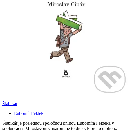
Šlabikár
Ľubomír Feldek
Šlabikár je poslednou spoločnou knihou Ľubomíra Feldeka v
spolupráci s Miroslavom Cipárom, je to dielo, ktorého úlohou...