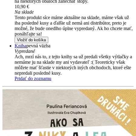
na niektorých obaloch zanechať stopy.
10,90 €
Na sklade
Tento produkt síce máme aktuálne na sklade, máme však už
iba posledné kusy a ďalšie už nemá ani distribútor, preto je
možné, že bude onedlho úplne vypredaný. Ak ho chcete mať,
ponáhľajte sa!
Vložiť do košíka
Kniha
pevná väzba
Vypredané
Ach, mrzí nás to, z tejto knihy sa už predali všetky výtlačky a
nemáme ju na sklade my ani vydavateľ :( Teoreticky však
môžete mať šťastie v niektorých iných obchodoch, ktoré ešte
nepredali posledné kusy.
Pridať do zoznamu