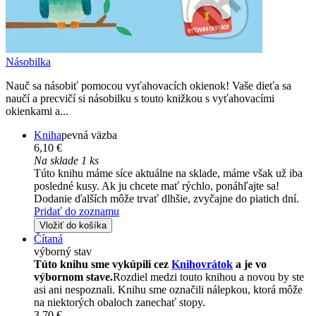
Násobilka
Nauč sa násobiť pomocou vyťahovacích okienok! Vaše dieťa sa
naučí a precvičí si násobilku s touto knižkou s vyťahovacími
okienkami a...
Kniha
pevná väzba
6,10 €
Na sklade 1 ks
Túto knihu máme síce aktuálne na sklade, máme však už iba
posledné kusy. Ak ju chcete mať rýchlo, ponáhľajte sa!
Dodanie ďalších môže trvať dlhšie, zvyčajne do piatich dní.
Pridať do zoznamu
Vložiť do košíka
Čítaná
výborný stav
Túto knihu sme vykúpili cez
Knihovrátok
a je vo
výbornom stave.
Rozdiel medzi touto knihou a novou by ste
asi ani nespoznali. Knihu sme označili nálepkou, ktorá môže
na niektorých obaloch zanechať stopy.
3,70 €