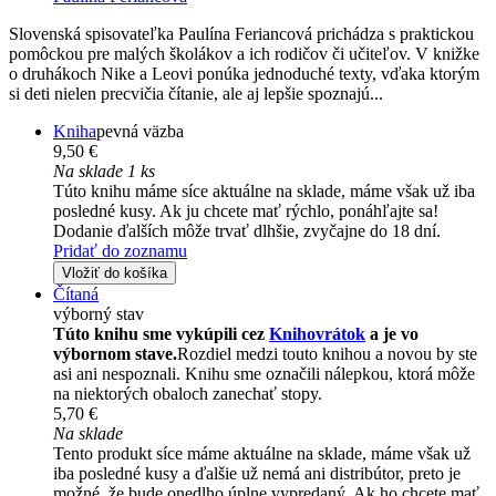
Slovenská spisovateľka Paulína Feriancová prichádza s praktickou
pomôckou pre malých školákov a ich rodičov či učiteľov. V knižke
o druhákoch Nike a Leovi ponúka jednoduché texty, vďaka ktorým
si deti nielen precvičia čítanie, ale aj lepšie spoznajú...
Kniha
pevná väzba
9,50 €
Na sklade 1 ks
Túto knihu máme síce aktuálne na sklade, máme však už iba
posledné kusy. Ak ju chcete mať rýchlo, ponáhľajte sa!
Dodanie ďalších môže trvať dlhšie, zvyčajne do 18 dní.
Pridať do zoznamu
Vložiť do košíka
Čítaná
výborný stav
Túto knihu sme vykúpili cez
Knihovrátok
a je vo
výbornom stave.
Rozdiel medzi touto knihou a novou by ste
asi ani nespoznali. Knihu sme označili nálepkou, ktorá môže
na niektorých obaloch zanechať stopy.
5,70 €
Na sklade
Tento produkt síce máme aktuálne na sklade, máme však už
iba posledné kusy a ďalšie už nemá ani distribútor, preto je
možné, že bude onedlho úplne vypredaný. Ak ho chcete mať,