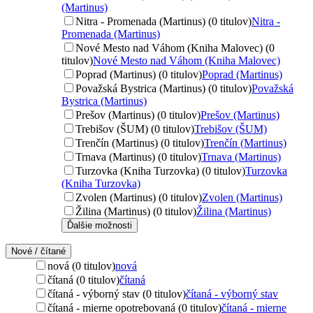
(Martinus)
Nitra - Promenada (Martinus) (0 titulov)
Nitra -
Promenada (Martinus)
Nové Mesto nad Váhom (Kniha Malovec) (0
titulov)
Nové Mesto nad Váhom (Kniha Malovec)
Poprad (Martinus) (0 titulov)
Poprad (Martinus)
Považská Bystrica (Martinus) (0 titulov)
Považská
Bystrica (Martinus)
Prešov (Martinus) (0 titulov)
Prešov (Martinus)
Trebišov (ŠUM) (0 titulov)
Trebišov (ŠUM)
Trenčín (Martinus) (0 titulov)
Trenčín (Martinus)
Trnava (Martinus) (0 titulov)
Trnava (Martinus)
Turzovka (Kniha Turzovka) (0 titulov)
Turzovka
(Kniha Turzovka)
Zvolen (Martinus) (0 titulov)
Zvolen (Martinus)
Žilina (Martinus) (0 titulov)
Žilina (Martinus)
Ďalšie možnosti
Nové / čítané
nová (0 titulov)
nová
čítaná (0 titulov)
čítaná
čítaná - výborný stav (0 titulov)
čítaná - výborný stav
čítaná - mierne opotrebovaná (0 titulov)
čítaná - mierne