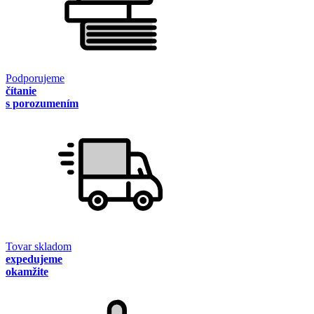
Podporujeme
čítanie
s porozumením
Tovar skladom
expedujeme
okamžite