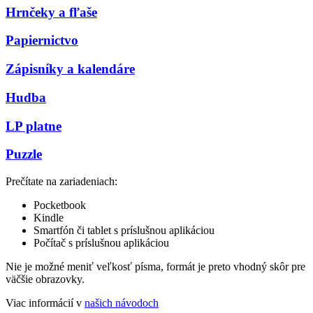
Hrnčeky a fľaše
Papiernictvo
Zápisníky a kalendáre
Hudba
LP platne
Puzzle
Prečítate na zariadeniach:
Pocketbook
Kindle
Smartfón či tablet s príslušnou aplikáciou
Počítač s príslušnou aplikáciou
Nie je možné meniť veľkosť písma, formát je preto vhodný skôr pre
väčšie obrazovky.
Viac informácií v
našich návodoch