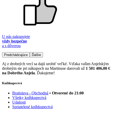
U nás nakupujete
vždy bezpečne
a s dôverou
Predchádzajúce
Ďalšie
Aj z drobných vecí sa dajú urobiť veľké. Vďaka vašim Anjelským
drobným ste pri nákupoch na Martinuse darovali už
1 501 406,00 €
na Dobrého Anjela
. Ďakujeme!
Kníhkupectvá
Bratislava - Obchodná
• Otvorené do 21:00
Všetky kníhkupectvá
Udalosti
Spriatelené kníhkupectvá