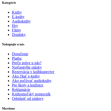
Kategórie
Knihy
E-knihy
Audioknihy
Hry
Filmy
Doplnky
Nakupujte u nás
Doručenie
Platba
Prečo práve u nás?
Najčastejšie otázky
Rezervácia v kníhkupectve
Ako čítať e-knihy
Ako počúvať audioknihy
Pre školy a knižnice
Reklamácie
Knihomoľský pomocník
Odstúpiť od zmluvy
Martinus