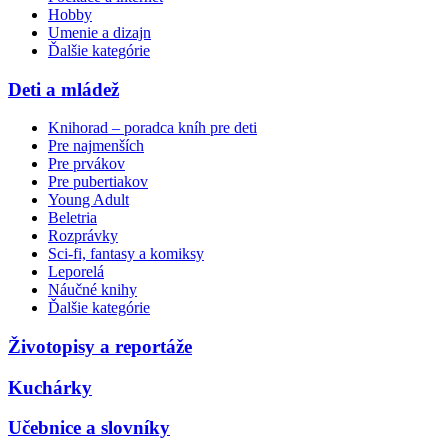
Hobby
Umenie a dizajn
Ďalšie kategórie
Deti a mládež
Knihorad – poradca kníh pre deti
Pre najmenších
Pre prvákov
Pre pubertiakov
Young Adult
Beletria
Rozprávky
Sci-fi, fantasy a komiksy
Leporelá
Náučné knihy
Ďalšie kategórie
Životopisy a reportáže
Kuchárky
Učebnice a slovníky