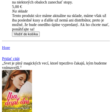
na niektorých obaloch zanechať stopy.
5,00 €
Na sklade
Tento produkt síce máme aktuálne na sklade, máme však už
iba posledné kusy a ďalšie už nemá ani distribútor, preto je
možné, že bude onedlho úplne vypredaný. Ak ho chcete mať,
ponáhľajte sa!
Vložiť do košíka
Hore
Pridať citát
Svet je plný magických vecí, ktoré trpezlivo čakajú, kým budeme
vnímavejší.