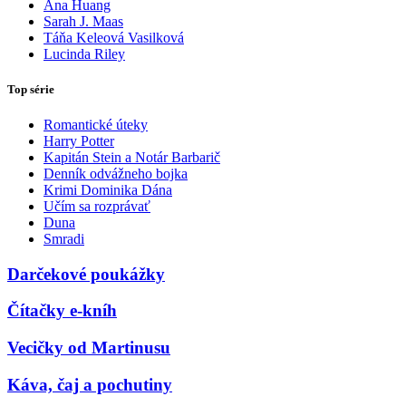
Ana Huang
Sarah J. Maas
Táňa Keleová Vasilková
Lucinda Riley
Top série
Romantické úteky
Harry Potter
Kapitán Stein a Notár Barbarič
Denník odvážneho bojka
Krimi Dominika Dána
Učím sa rozprávať
Duna
Smradi
Darčekové poukážky
Čítačky e-kníh
Vecičky od Martinusu
Káva, čaj a pochutiny