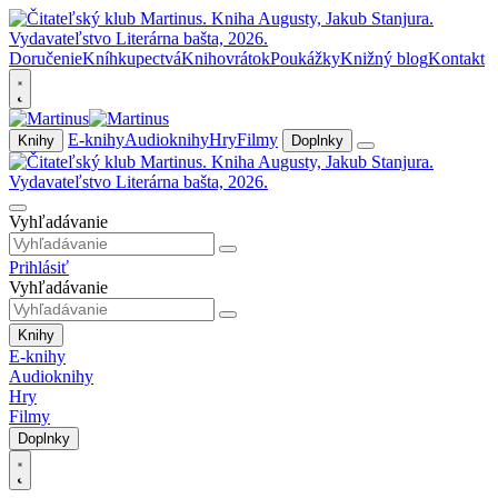
Doručenie
Kníhkupectvá
Knihovrátok
Poukážky
Knižný blog
Kontakt
E-knihy
Audioknihy
Hry
Filmy
Knihy
Doplnky
Vyhľadávanie
Prihlásiť
Vyhľadávanie
Knihy
E-knihy
Audioknihy
Hry
Filmy
Doplnky