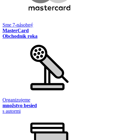
Sme 7-násobný
MasterCard
Obchodník roka
Organizujeme
množstvo besied
s autormi