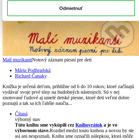
Odmietnuť
Malí muzikanti
Notový záznam piesní pre deti
Mária Podhradská
Richard Čanaky
Knižka je určená deťom, približne od 6 do 10 rokov, ktoré začínajú
vydávať svoje prvé tóny na hudobných nástrojoch. Sú v nej
znotované ľudové aj umelé detské piesne, ktoré deti veľmi dobre
poznajú a tak sa ich ľahšie naučia...
Čítaná
výborný stav
Túto knihu sme vykúpili cez
Knihovrátok
a je vo
výbornom stave.
Rozdiel medzi touto knihou a novou by ste
asi ani nespoznali. Knihu sme označili nálepkou, ktorá môže