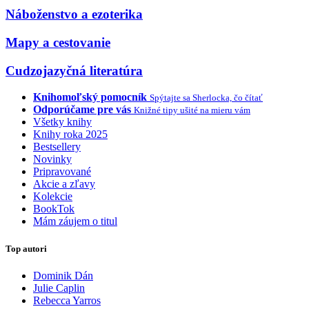
Náboženstvo a ezoterika
Mapy a cestovanie
Cudzojazyčná literatúra
Knihomoľský pomocník
Spýtajte sa Sherlocka, čo čítať
Odporúčame pre vás
Knižné tipy ušité na mieru vám
Všetky knihy
Knihy roka 2025
Bestsellery
Novinky
Pripravované
Akcie a zľavy
Kolekcie
BookTok
Mám záujem o titul
Top autori
Dominik Dán
Julie Caplin
Rebecca Yarros