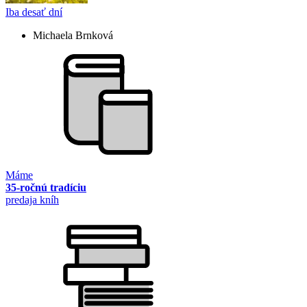
Iba desať dní
Michaela Brnková
Máme
35-ročnú tradíciu
predaja kníh