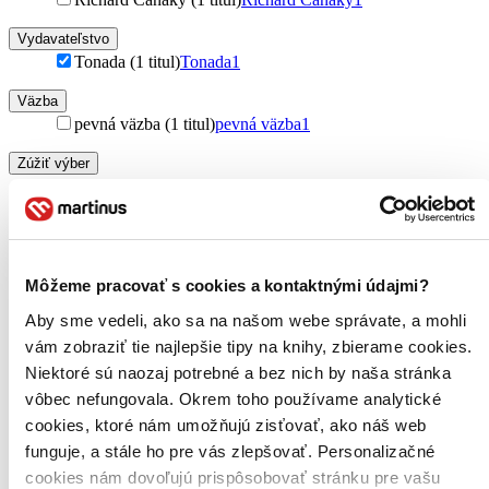
Vydavateľstvo
Tonada (1 titul)
Tonada
1
Väzba
pevná väzba (1 titul)
pevná väzba
1
Zúžiť výber
Zoradiť
Môžeme pracovať s cookies a kontaktnými údajmi?
Bestsellery
Aby sme vedeli, ako sa na našom webe správate, a mohli
Top hodnotené
vám zobraziť tie najlepšie tipy na knihy, zbierame cookies.
Novinky
Najdrahšie
Niektoré sú naozaj potrebné a bez nich by naša stránka
Najlacnejšie
vôbec nefungovala. Okrem toho používame analytické
Najvyššia zľava
cookies, ktoré nám umožňujú zisťovať, ako náš web
funguje, a stále ho pre vás zlepšovať. Personalizačné
Použité filtre
cookies nám dovoľujú prispôsobovať stránku pre vašu
Zrušiť filtre