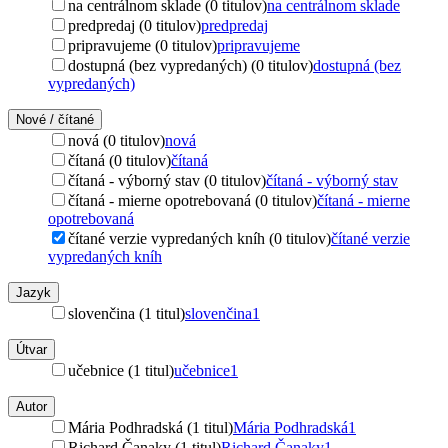
na centrálnom sklade (0 titulov)
na centrálnom sklade
predpredaj (0 titulov)
predpredaj
pripravujeme (0 titulov)
pripravujeme
dostupná (bez vypredaných) (0 titulov)
dostupná (bez
vypredaných)
Nové / čítané
nová (0 titulov)
nová
čítaná (0 titulov)
čítaná
čítaná - výborný stav (0 titulov)
čítaná - výborný stav
čítaná - mierne opotrebovaná (0 titulov)
čítaná - mierne
opotrebovaná
čítané verzie vypredaných kníh (0 titulov)
čítané verzie
vypredaných kníh
Jazyk
slovenčina (1 titul)
slovenčina
1
Útvar
učebnice (1 titul)
učebnice
1
Autor
Mária Podhradská (1 titul)
Mária Podhradská
1
Richard Čanaky (1 titul)
Richard Čanaky
1