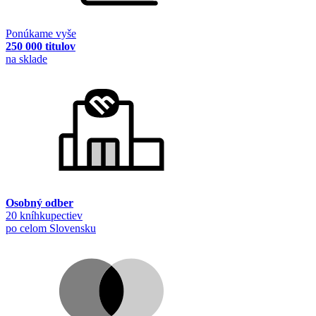
Ponúkame vyše
250 000 titulov
na sklade
Osobný odber
20 kníhkupectiev
po celom Slovensku