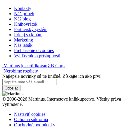
Kontakty
Náš príbeh
Náš blog
Knihovrátok
Partnerský systém
Pridaj sa k nám
Marketing
Náš labák
Prehlásenie o cookies
Vyhlásenie o prístupnosti
Martinus je certifikovaný B Corp
Nerobíme rozdiely
Najlepšie novinky sú tie knižné. Získajte ich ako prví:
Odoslať
© 2000-2026 Martinus. Internetové kníhkupectvo. Všetky práva
vyhradené.
Nastaviť cookies
Ochrana súkromia
Obchodné podmienky