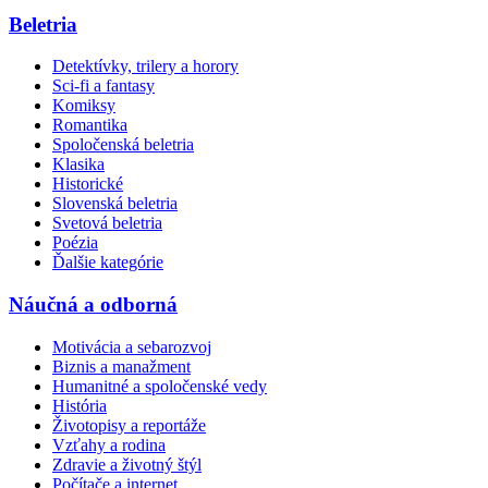
Beletria
Detektívky, trilery a horory
Sci-fi a fantasy
Komiksy
Romantika
Spoločenská beletria
Klasika
Historické
Slovenská beletria
Svetová beletria
Poézia
Ďalšie kategórie
Náučná a odborná
Motivácia a sebarozvoj
Biznis a manažment
Humanitné a spoločenské vedy
História
Životopisy a reportáže
Vzťahy a rodina
Zdravie a životný štýl
Počítače a internet