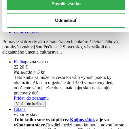
Povoliť všetko
Odmietnuť
Cukráreň Petry Tóthovej
Petra Tóthová
Pripravte si dezerty ako z francúzskych cukrární! Petra Tóthová,
porotkyňa známej šou Pečie celé Slovensko, vás zaškolí do
elegantného umenia cukrárstva...
Kniha
pevná väzba
22,20 €
Na sklade > 5 ks
Táto kniha sa môže na cestu ku vám vybrať prakticky
okamžite! Ak si ju objednáte do 13:00 v pracovný deň,
odošleme vám ju ešte dnes, inak najneskôr nasledujúci
pracovný deň.
Pridať do zoznamu
Vložiť do košíka
Čítaná
výborný stav
Túto knihu sme vykúpili cez
Knihovrátok
a je vo
výbornom stave.
Rozdiel medzi touto knihou a novou by ste