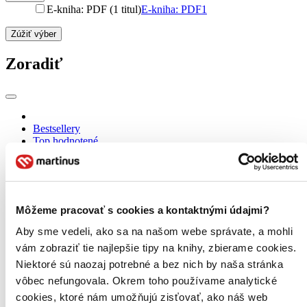
E-kniha: PDF (1 titul)
E-kniha: PDF
1
Zúžiť výber
Zoradiť
Bestsellery
Top hodnotené
Novinky
Najdrahšie
Najlacnejšie
Najvyššia zľava
Môžeme pracovať s cookies a kontaktnými údajmi?
Použité filtre
Aby sme vedeli, ako sa na našom webe správate, a mohli
Zrušiť filtre
vám zobraziť tie najlepšie tipy na knihy, zbierame cookies.
Na tému sladké pečivo
Niektoré sú naozaj potrebné a bez nich by naša stránka
vôbec nefungovala. Okrem toho používame analytické
cookies, ktoré nám umožňujú zisťovať, ako náš web