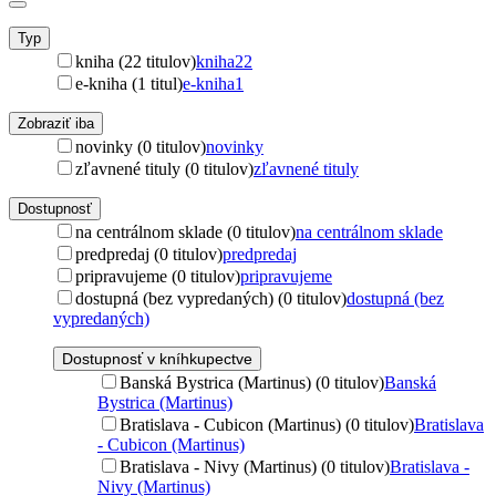
Typ
kniha (22 titulov)
kniha
22
e-kniha (1 titul)
e-kniha
1
Zobraziť iba
novinky (0 titulov)
novinky
zľavnené tituly (0 titulov)
zľavnené tituly
Dostupnosť
na centrálnom sklade (0 titulov)
na centrálnom sklade
predpredaj (0 titulov)
predpredaj
pripravujeme (0 titulov)
pripravujeme
dostupná (bez vypredaných) (0 titulov)
dostupná (bez
vypredaných)
Dostupnosť v kníhkupectve
Banská Bystrica (Martinus) (0 titulov)
Banská
Bystrica (Martinus)
Bratislava - Cubicon (Martinus) (0 titulov)
Bratislava
- Cubicon (Martinus)
Bratislava - Nivy (Martinus) (0 titulov)
Bratislava -
Nivy (Martinus)