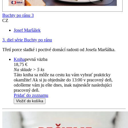
Buchty po ránu 3
CZ
Josef Maršálek
3. diel série
Buchty po ránu
Třetí porce sladké i poctivé domácí radosti od Josefa Maršálka.
Kniha
pevná väzba
18,75 €
Na sklade > 5 ks
Táto kniha sa môže na cestu ku vám vybrať prakticky
okamžite! Ak si ju objednáte do 13:00 v pracovný deň,
odošleme vám ju ešte dnes, inak najneskôr nasledujúci
pracovný deň.
Pridať do zoznamu
Vložiť do košíka