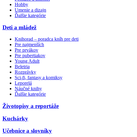
Hobby
Umenie a dizajn
Ďalšie kategórie
Deti a mládež
Knihorad – poradca kníh pre deti
Pre najmenších
Pre prvákov
Pre pubertiakov
Young Adult
Beletria
Rozprávky
Sci-fi, fantasy a komiksy
Leporelá
Náučné knihy
Ďalšie kategórie
Životopisy a reportáže
Kuchárky
Učebnice a slovníky