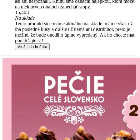
asi ani nespoznali. Knihu sme označili nálepkou, ktorá môže
na niektorých obaloch zanechať stopy.
15,40 €
Na sklade
Tento produkt síce máme aktuálne na sklade, máme však už
iba posledné kusy a ďalšie už nemá ani distribútor, preto je
možné, že bude onedlho úplne vypredaný. Ak ho chcete mať,
ponáhľajte sa!
Vložiť do košíka