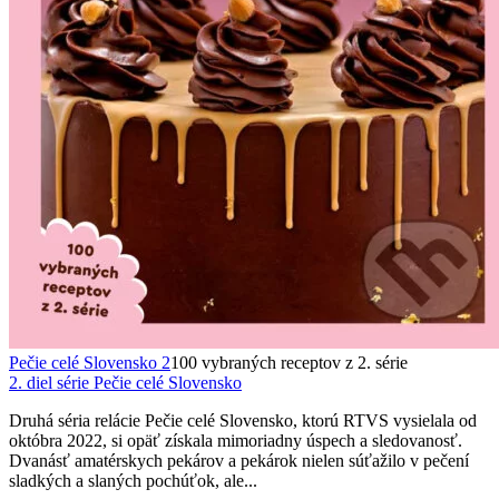
Pečie celé Slovensko 2
100 vybraných receptov z 2. série
2. diel série
Pečie celé Slovensko
Druhá séria relácie Pečie celé Slovensko, ktorú RTVS vysielala od
októbra 2022, si opäť získala mimoriadny úspech a sledovanosť.
Dvanásť amatérskych pekárov a pekárok nielen súťažilo v pečení
sladkých a slaných pochúťok, ale...