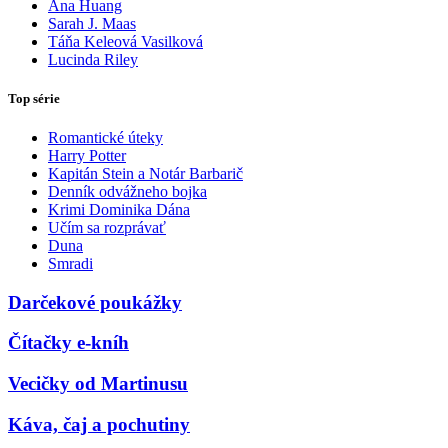
Ana Huang
Sarah J. Maas
Táňa Keleová Vasilková
Lucinda Riley
Top série
Romantické úteky
Harry Potter
Kapitán Stein a Notár Barbarič
Denník odvážneho bojka
Krimi Dominika Dána
Učím sa rozprávať
Duna
Smradi
Darčekové poukážky
Čítačky e-kníh
Vecičky od Martinusu
Káva, čaj a pochutiny