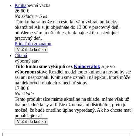
Kniha
pevná väzba
26,60 €
Na sklade > 5 ks
Táto kniha sa môže na cestu ku vám vybrať prakticky
okamžite! Ak si ju objednáte do 13:00 v pracovný deň,
odošleme vám ju ešte dnes, inak najneskôr nasledujúci
pracovný deň.
Pridať do zoznamu
Vložiť do košíka
Čítaná
výborný stav
Túto knihu sme vykúpili cez
Knihovrátok
a je vo
výbornom stave.
Rozdiel medzi touto knihou a novou by ste
asi ani nespoznali. Knihu sme označili nálepkou, ktorá môže
na niektorých obaloch zanechať stopy.
17,80 €
Na sklade
Tento produkt síce máme aktuálne na sklade, máme však už
iba posledné kusy a ďalšie už nemá ani distribútor, preto je
možné, že bude onedlho úplne vypredaný. Ak ho chcete mať,
ponáhľajte sa!
Vložiť do košíka