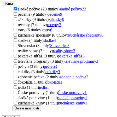
Téma
sladké pečivo (23 titulov)
sladké pečivo
23
pečenie (9 titulov)
pečenie
9
zákusky (9 titulov)
zákusky
9
recepty (7 titulov)
recepty
7
torty (6 titulov)
torty
6
kuchárske špeciality (6 titulov)
kuchárske špeciality
6
sladké (4 tituly)
sladké
4
Slovensko (3 tituly)
Slovensko
3
reality show (3 tituly)
reality show
3
pekárska súťaž (3 tituly)
pekárska súťaž
3
televízne programy (3 tituly)
televízne programy
3
pečivo (3 tituly)
pečivo
3
cukríky (3 tituly)
cukríky
3
zdobenie pečiva (2 tituly)
zdobenie pečiva
2
čokoláda (1 titul)
čokoláda
1
jedlo (1 titul)
jedlo
1
České potraviny (1 titul)
České potraviny
1
sladké potraviny (1 titul)
sladké potraviny
1
kuchárske knihy (1 titul)
kuchárske knihy
1
Ďalšie možnosti