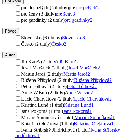
Pre koho
pre dospelých (5 titulov)
pre dospelých
5
pre ženy (3 tituly)
pre ženy
3
pre gazdinky (2 tituly)
pre gazdinky
2
Pôvod
Slovensko (6 titulov)
Slovensko
6
Česko (2 tituly)
Česko
2
Autor
Jiří Kareš (2 tituly)
Jiří Kareš
2
Josef Maršálek (2 tituly)
Josef Maršálek
2
Martin Jaroš (2 tituly)
Martin Jaroš
2
Růžena Přibylová (2 tituly)
Růžena Přibylová
2
Petra Tóthová (2 tituly)
Petra Tóthová
2
Anne Wilson (2 tituly)
Anne Wilson
2
Lucie Charvátová (2 tituly)
Lucie Charvátová
2
Kristina Lund (1 titul)
Kristina Lund
1
Jana Pokorná (1 titul)
Jana Pokorná
1
Miriam Šumníková (1 titul)
Miriam Šumníková
1
Katarína Olejárová (1 titul)
Katarína Olejárová
1
Ivana Stříbrský Jindřichová (1 titul)
Ivana Stříbrský
Jindřichová
1