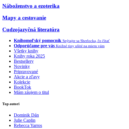
Náboženstvo a ezoterika
Mapy a cestovanie
Cudzojazyčná literatúra
Knihomoľský pomocník
Spýtajte sa Sherlocka, čo čítať
Odporúčame pre vás
Knižné tipy ušité na mieru vám
Všetky knihy
Knihy roka 2025
Bestsellery
Novinky
Pripravované
Akcie a zľavy
Kolekcie
BookTok
Mám záujem o titul
Top autori
Dominik Dán
Julie Caplin
Rebecca Yarros