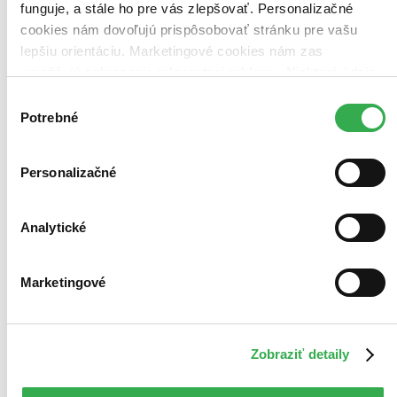
funguje, a stále ho pre vás zlepšovať. Personalizačné
cookies nám dovoľujú prispôsobovať stránku pre vašu
lepšiu orientáciu. Marketingové cookies nám zas
umožňujú zobrazenie relevantnej reklamy. Niektoré údaje
zdieľame aj s tretími stranami. Veľmi by nám pomohlo,
Výber
keby sme mohli používať všetky tieto cookies. Ďakujeme!
Potrebné
súhlasu
Personalizačné
Analytické
Marketingové
Zobraziť detaily