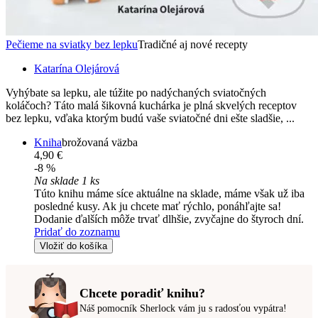
Pečieme na sviatky bez lepku
Tradičné aj nové recepty
Katarína Olejárová
Vyhýbate sa lepku, ale túžite po nadýchaných sviatočných
koláčoch? Táto malá šikovná kuchárka je plná skvelých receptov
bez lepku, vďaka ktorým budú vaše sviatočné dni ešte sladšie, ...
Kniha
brožovaná väzba
4,90 €
-8 %
Na sklade 1 ks
Túto knihu máme síce aktuálne na sklade, máme však už iba
posledné kusy. Ak ju chcete mať rýchlo, ponáhľajte sa!
Dodanie ďalších môže trvať dlhšie, zvyčajne do štyroch dní.
Pridať do zoznamu
Vložiť do košíka
Chcete poradiť knihu?
Náš pomocník Sherlock vám ju s radosťou vypátra!