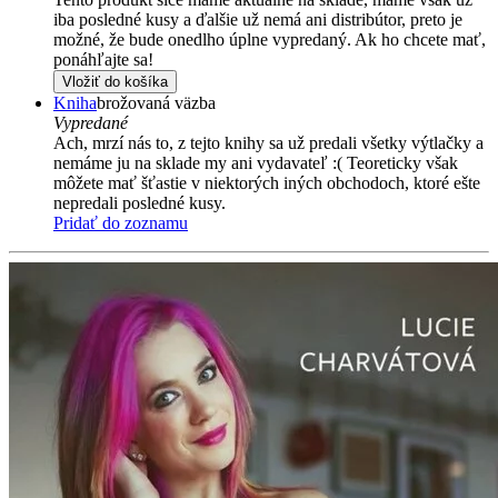
iba posledné kusy a ďalšie už nemá ani distribútor, preto je
možné, že bude onedlho úplne vypredaný. Ak ho chcete mať,
ponáhľajte sa!
Vložiť do košíka
Kniha
brožovaná väzba
Vypredané
Ach, mrzí nás to, z tejto knihy sa už predali všetky výtlačky a
nemáme ju na sklade my ani vydavateľ :( Teoreticky však
môžete mať šťastie v niektorých iných obchodoch, ktoré ešte
nepredali posledné kusy.
Pridať do zoznamu