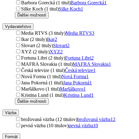
Barbora Gorecká (1 titul)
Barbora Gorecká
1
Silke Koch (1 titul)
Silke Koch
1
Ďalšie možnosti
Vydavateľstvo
Media RTVS (3 tituly)
Media RTVS
3
Ikar (2 tituly)
Ikar
2
Slovart (2 tituly)
Slovart
2
XYZ (2 tituly)
XYZ
2
Fortuna Libri (2 tituly)
Fortuna Libri
2
MAFRA Slovakia (1 titul)
MAFRA Slovakia
1
Česká televize (1 titul)
Česká televize
1
Nová Forma (1 titul)
Nová Forma
1
Jana Pokorná (1 titul)
Jana Pokorná
1
Maršálkovo (1 titul)
Maršálkovo
1
Kristina Lund (1 titul)
Kristina Lund
1
Ďalšie možnosti
Väzba
brožovaná väzba (12 titulov)
brožovaná väzba
12
pevná väzba (10 titulov)
pevná väzba
10
Formát