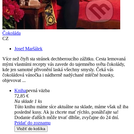
Čokoláda
CZ
Josef Maršálek
Více než čtyři sta stránek dechberoucího zážitku. Cesta lemovaná
mými vlastními recepty vás zavede do tajemného světa čokolády,
kde jen samotné přivonění laská všechny smysly. Čeká vás
čokoládová vánočka i nádherně nadýchané mléčné housky,
objevovat ...
Kniha
pevná väzba
72,85 €
Na sklade 1 ks
Túto knihu máme síce aktuálne na sklade, máme však už iba
posledné kusy. Ak ju chcete mať rýchlo, ponáhľajte sa!
Dodanie ďalších môže trvať dlhšie, zvyčajne do 24 dní.
Pridať do zoznamu
Vložiť do košíka