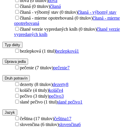
nová (0 titulov)
nová
čítaná (0 titulov)
čítaná
čítaná - výborný stav (0 titulov)
čítaná - výborný stav
čítaná - mierne opotrebovaná (0 titulov)
čítaná - mierne
opotrebovaná
čítané verzie vypredaných kníh (0 titulov)
čítané verzie
vypredaných kníh
Typ diéty
bezlepková (1 titul)
bezlepková
1
Úprava jedla
pečenie (7 titulov)
pečenie
7
Druh potravín
dezerty (8 titulov)
dezerty
8
koláče (4 tituly)
koláče
4
pečivo (3 tituly)
pečivo
3
slané pečivo (1 titul)
slané pečivo
1
Jazyk
čeština (17 titulov)
čeština
17
slovenčina (6 titulov)
slovenčina
6