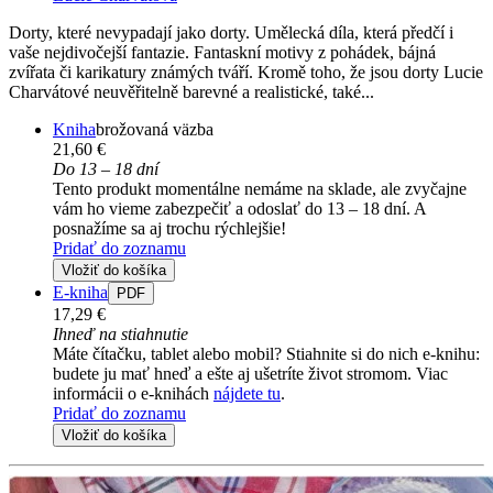
Dorty, které nevypadají jako dorty. Umělecká díla, která předčí i
vaše nejdivočejší fantazie. Fantaskní motivy z pohádek, bájná
zvířata či karikatury známých tváří. Kromě toho, že jsou dorty Lucie
Charvátové neuvěřitelně barevné a realistické, také...
Kniha
brožovaná väzba
21,60 €
Do 13 – 18 dní
Tento produkt momentálne nemáme na sklade, ale zvyčajne
vám ho vieme zabezpečiť a odoslať do 13 – 18 dní. A
posnažíme sa aj trochu rýchlejšie!
Pridať do zoznamu
Vložiť do košíka
E-kniha
PDF
17,29 €
Ihneď na stiahnutie
Máte čítačku, tablet alebo mobil? Stiahnite si do nich e-knihu:
budete ju mať hneď a ešte aj ušetríte život stromom. Viac
informácii o e-knihách
nájdete tu
.
Pridať do zoznamu
Vložiť do košíka