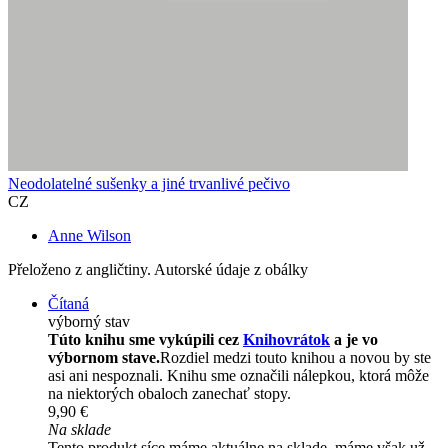
Neodolatelné sušenky a jiné trvanlivé pečivo
CZ
Anne Wilson
Přeloženo z angličtiny. Autorské údaje z obálky
Čítaná
výborný stav
Túto knihu sme vykúpili cez
Knihovrátok
a je vo
výbornom stave.
Rozdiel medzi touto knihou a novou by ste
asi ani nespoznali. Knihu sme označili nálepkou, ktorá môže
na niektorých obaloch zanechať stopy.
9,90 €
Na sklade
Tento produkt síce máme aktuálne na sklade, máme však už