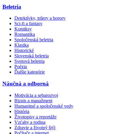
Beletria
Detektívky, trilery a horory
Sci-fi a fantasy
Komiksy
Romantika
Spoločenská beletria
Klasika
Historické
Slovenská beletria
Svetová beletria
Poézia
Ďalšie kategórie
Náučná a odborná
Motivácia a sebarozvoj
Biznis a manažment
Humanitné a spoločenské vedy
História
Životopisy a reportáže
Vzťahy a rodina
Zdravie a životný štýl
Počítače a internet