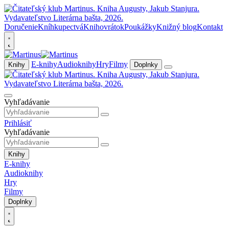
Doručenie
Kníhkupectvá
Knihovrátok
Poukážky
Knižný blog
Kontakt
E-knihy
Audioknihy
Hry
Filmy
Knihy
Doplnky
Vyhľadávanie
Prihlásiť
Vyhľadávanie
Knihy
E-knihy
Audioknihy
Hry
Filmy
Doplnky