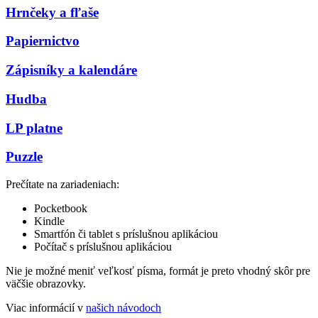
Hrnčeky a fľaše
Papiernictvo
Zápisníky a kalendáre
Hudba
LP platne
Puzzle
Prečítate na zariadeniach:
Pocketbook
Kindle
Smartfón či tablet s príslušnou aplikáciou
Počítač s príslušnou aplikáciou
Nie je možné meniť veľkosť písma, formát je preto vhodný skôr pre
väčšie obrazovky.
Viac informácií v
našich návodoch