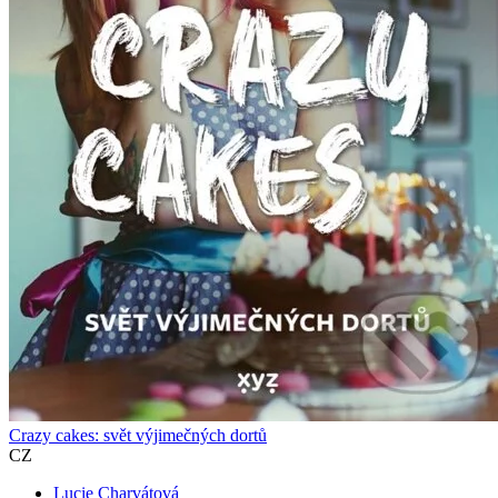
Crazy cakes: svět výjimečných dortů
CZ
Lucie Charvátová