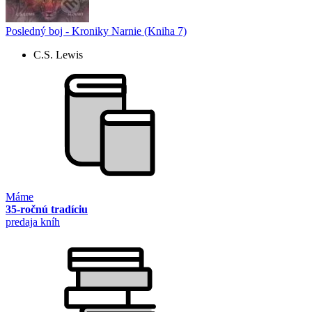
Posledný boj - Kroniky Narnie (Kniha 7)
C.S. Lewis
Máme
35-ročnú tradíciu
predaja kníh