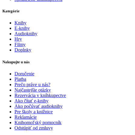
Kategórie
Knihy
E-knihy
Audioknihy
Hry
Filmy
Doplnky
Nakupujte u nás
Doručenie
Platba
Prečo práve u nás?
Najčastejšie otázky
Rezervácia v kníhkupectve
Ako čítať e-knihy
Ako počúvať audioknihy
Pre školy a knižnice
Reklamácie
Knihomoľský pomocník
Odstúpiť od zmluvy