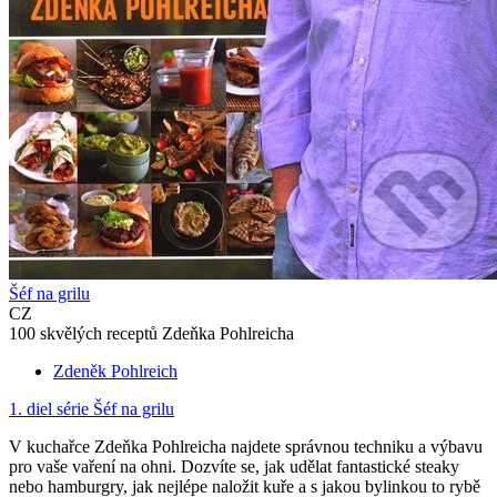
Šéf na grilu
CZ
100 skvělých receptů Zdeňka Pohlreicha
Zdeněk Pohlreich
1. diel série
Šéf na grilu
V kuchařce Zdeňka Pohlreicha najdete správnou techniku a výbavu
pro vaše vaření na ohni. Dozvíte se, jak udělat fantastické steaky
nebo hamburgry, jak nejlépe naložit kuře a s jakou bylinkou to rybě