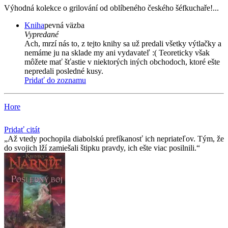
Výhodná kolekce o grilování od oblíbeného českého šéfkuchaře!...
Kniha
pevná väzba
Vypredané
Ach, mrzí nás to, z tejto knihy sa už predali všetky výtlačky a
nemáme ju na sklade my ani vydavateľ :( Teoreticky však
môžete mať šťastie v niektorých iných obchodoch, ktoré ešte
nepredali posledné kusy.
Pridať do zoznamu
Hore
Pridať citát
Až vtedy pochopila diabolskú prefíkanosť ich nepriateľov. Tým, že
do svojich lží zamiešali štipku pravdy, ich ešte viac posilnili.