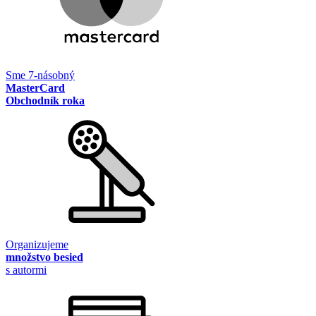
Sme 7-násobný
MasterCard
Obchodník roka
Organizujeme
množstvo besied
s autormi