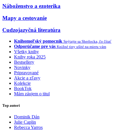
Náboženstvo a ezoterika
Mapy a cestovanie
Cudzojazyčná literatúra
Knihomoľský pomocník
Spýtajte sa Sherlocka, čo čítať
Odporúčame pre vás
Knižné tipy ušité na mieru vám
Všetky knihy
Knihy roka 2025
Bestsellery
Novinky
Pripravované
Akcie a zľavy
Kolekcie
BookTok
Mám záujem o titul
Top autori
Dominik Dán
Julie Caplin
Rebecca Yarros