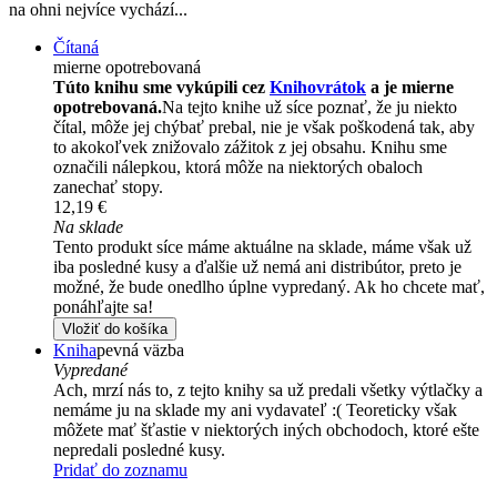
na ohni nejvíce vychází...
Čítaná
mierne opotrebovaná
Túto knihu sme vykúpili cez
Knihovrátok
a je mierne
opotrebovaná.
Na tejto knihe už síce poznať, že ju niekto
čítal, môže jej chýbať prebal, nie je však poškodená tak, aby
to akokoľvek znižovalo zážitok z jej obsahu. Knihu sme
označili nálepkou, ktorá môže na niektorých obaloch
zanechať stopy.
12,19 €
Na sklade
Tento produkt síce máme aktuálne na sklade, máme však už
iba posledné kusy a ďalšie už nemá ani distribútor, preto je
možné, že bude onedlho úplne vypredaný. Ak ho chcete mať,
ponáhľajte sa!
Vložiť do košíka
Kniha
pevná väzba
Vypredané
Ach, mrzí nás to, z tejto knihy sa už predali všetky výtlačky a
nemáme ju na sklade my ani vydavateľ :( Teoreticky však
môžete mať šťastie v niektorých iných obchodoch, ktoré ešte
nepredali posledné kusy.
Pridať do zoznamu