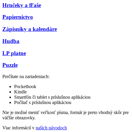
Hrnčeky a fľaše
Papiernictvo
Zápisníky a kalendáre
Hudba
LP platne
Puzzle
Prečítate na zariadeniach:
Pocketbook
Kindle
Smartfón či tablet s príslušnou aplikáciou
Počítač s príslušnou aplikáciou
Nie je možné meniť veľkosť písma, formát je preto vhodný skôr pre
väčšie obrazovky.
Viac informácií v
našich návodoch