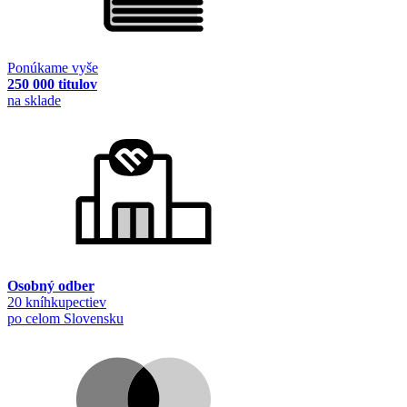
Ponúkame vyše
250 000 titulov
na sklade
Osobný odber
20 kníhkupectiev
po celom Slovensku