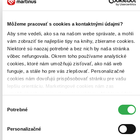
Recepty Zdeňka Pohlreicha
Zdeněk Pohlreich
Môžeme pracovať s cookies a kontaktnými údajmi?
2. diel série
Šéf na grilu
Aby sme vedeli, ako sa na našom webe správate, a mohli
Pokračování úspěšné knihy Šéf na grilu. Více jak 90 tipů na skvělé
vám zobraziť tie najlepšie tipy na knihy, zbierame cookies.
steaky, hamburgery, zeleninové saláty, ryby, dezerty, ale i koktejly.
Poradíme vám jak připravit perfektní menu na vaši zahradní párty,
Niektoré sú naozaj potrebné a bez nich by naša stránka
na které budete „Šéfem“ právě „Vy“.
vôbec nefungovala. Okrem toho používame analytické
cookies, ktoré nám umožňujú zisťovať, ako náš web
Čítaná
výborný stav
funguje, a stále ho pre vás zlepšovať. Personalizačné
Túto knihu sme vykúpili cez
Knihovrátok
a je vo
cookies nám dovoľujú prispôsobovať stránku pre vašu
výbornom stave.
Rozdiel medzi touto knihou a novou by ste
lepšiu orientáciu. Marketingové cookies nám zas
asi ani nespoznali. Knihu sme označili nálepkou, ktorá môže
na niektorých obaloch zanechať stopy.
umožňujú zobrazenie relevantnej reklamy. Niektoré údaje
17,56 €
zdieľame aj s tretími stranami. Veľmi by nám pomohlo,
Výber
Na sklade
keby sme mohli používať všetky tieto cookies. Ďakujeme!
Tento produkt síce máme aktuálne na sklade, máme však už
Potrebné
súhlasu
iba posledné kusy a ďalšie už nemá ani distribútor, preto je
možné, že bude onedlho úplne vypredaný. Ak ho chcete mať,
ponáhľajte sa!
Personalizačné
Vložiť do košíka
Kniha
brožovaná väzba