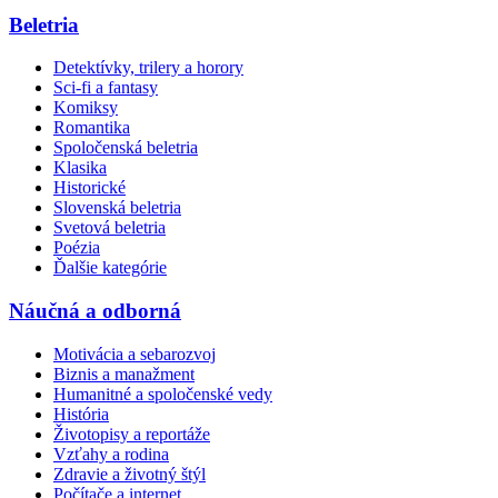
Beletria
Detektívky, trilery a horory
Sci-fi a fantasy
Komiksy
Romantika
Spoločenská beletria
Klasika
Historické
Slovenská beletria
Svetová beletria
Poézia
Ďalšie kategórie
Náučná a odborná
Motivácia a sebarozvoj
Biznis a manažment
Humanitné a spoločenské vedy
História
Životopisy a reportáže
Vzťahy a rodina
Zdravie a životný štýl
Počítače a internet