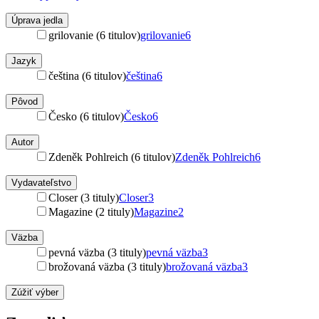
Úprava jedla
grilovanie (6 titulov)
grilovanie
6
Jazyk
čeština (6 titulov)
čeština
6
Pôvod
Česko (6 titulov)
Česko
6
Autor
Zdeněk Pohlreich (6 titulov)
Zdeněk Pohlreich
6
Vydavateľstvo
Closer (3 tituly)
Closer
3
Magazine (2 tituly)
Magazine
2
Väzba
pevná väzba (3 tituly)
pevná väzba
3
brožovaná väzba (3 tituly)
brožovaná väzba
3
Zúžiť výber