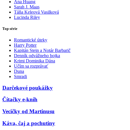
Ana Huang
Sarah J. Maas
Táňa Keleová Vasilková
Lucinda Riley
Top série
Romantické úteky
Harry Potter
Kapitán Stein a Notár Barbarič
Denník odvážneho bojka
Krimi Dominika Dána
Učím sa rozprávať
Duna
Smradi
Darčekové poukážky
Čítačky e-kníh
Vecičky od Martinusu
Káva, čaj a pochutiny