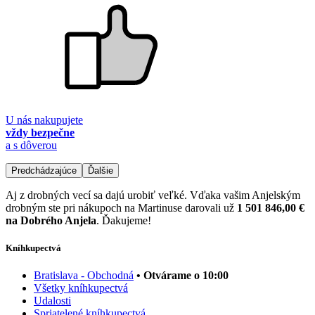
U nás nakupujete
vždy bezpečne
a s dôverou
Predchádzajúce
Ďalšie
Aj z drobných vecí sa dajú urobiť veľké. Vďaka vašim Anjelským
drobným ste pri nákupoch na Martinuse darovali už
1 501 846,00 €
na Dobrého Anjela
. Ďakujeme!
Kníhkupectvá
Bratislava - Obchodná
• Otvárame o 10:00
Všetky kníhkupectvá
Udalosti
Spriatelené kníhkupectvá