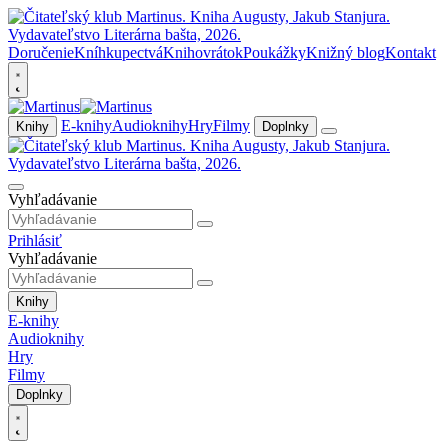
Doručenie
Kníhkupectvá
Knihovrátok
Poukážky
Knižný blog
Kontakt
E-knihy
Audioknihy
Hry
Filmy
Knihy
Doplnky
Vyhľadávanie
Prihlásiť
Vyhľadávanie
Knihy
E-knihy
Audioknihy
Hry
Filmy
Doplnky