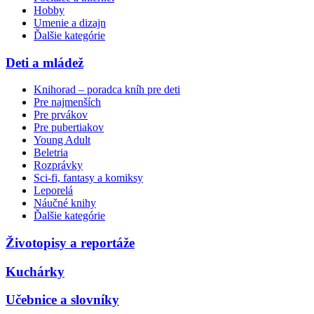
Hobby
Umenie a dizajn
Ďalšie kategórie
Deti a mládež
Knihorad – poradca kníh pre deti
Pre najmenších
Pre prvákov
Pre pubertiakov
Young Adult
Beletria
Rozprávky
Sci-fi, fantasy a komiksy
Leporelá
Náučné knihy
Ďalšie kategórie
Životopisy a reportáže
Kuchárky
Učebnice a slovníky