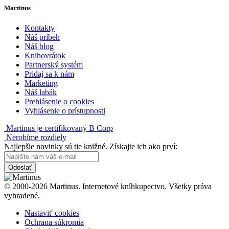
Martinus
Kontakty
Náš príbeh
Náš blog
Knihovrátok
Partnerský systém
Pridaj sa k nám
Marketing
Náš labák
Prehlásenie o cookies
Vyhlásenie o prístupnosti
Martinus je certifikovaný B Corp
Nerobíme rozdiely
Najlepšie novinky sú tie knižné. Získajte ich ako prví:
Odoslať
© 2000-2026 Martinus. Internetové kníhkupectvo. Všetky práva
vyhradené.
Nastaviť cookies
Ochrana súkromia