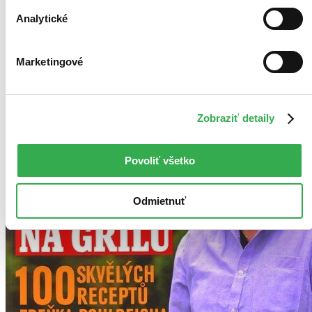
Vypredané
Analytické
Ach, mrzí nás to, z tejto knihy sa už predali všetky výtlačky a
nemáme ju na sklade my ani vydavateľ :( Teoreticky však
môžete mať šťastie v niektorých iných obchodoch, ktoré ešte
nepredali posledné kusy.
Marketingové
Pridať do zoznamu
Zobraziť detaily
Povoliť všetko
Odmietnuť