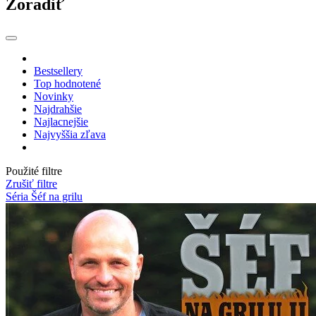
Zoradiť
Bestsellery
Top hodnotené
Novinky
Najdrahšie
Najlacnejšie
Najvyššia zľava
Použité filtre
Zrušiť filtre
Séria Šéf na grilu